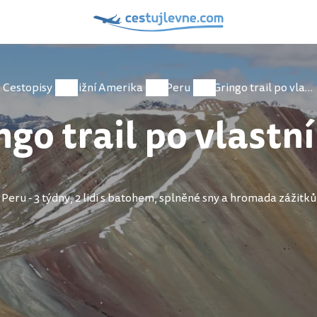
Cestopisy
Jižní Amerika
Peru
Gringo trail po vlastní ose
ngo trail po vlastní
Peru - 3 týdny, 2 lidi s batohem, splněné sny a hromada zážitků