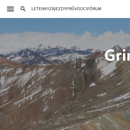
LETENKY
ZÁJEZDY
PRŮVODCI
FÓRUM
Gri