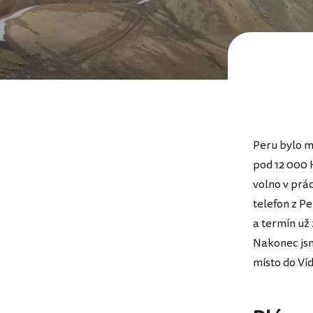
Peru bylo m
pod 12 000 
volno v prác
telefon z Pe
a termín už
Nakonec jsm
místo do Ví