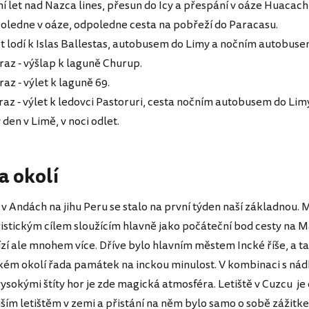
ní let nad Nazca lines, přesun do Icy a přespání v oáze Huacach
poledne v oáze, odpoledne cesta na pobřeží do Paracasu.
et lodí k Islas Ballestas, autobusem do Limy a nočním autobus
raz - výšlap k laguně Churup.
raz - výlet k laguně 69.
raz - výlet k ledovci Pastoruri, cesta nočním autobusem do Lim
 den v Limě, v noci odlet.
a okolí
 v Andách na jihu Peru se stalo na první týden naší základnou. 
stickým cílem sloužícím hlavně jako počáteční bod cesty na 
zí ale mnohem více. Dříve bylo hlavním městem Incké říše, a ta
okém okolí řada památek na inckou minulost. V kombinaci s ná
vysokými štíty hor je zde magická atmosféra. Letiště v Cuzcu j
jším letištěm v zemi a přistání na něm bylo samo o sobě zážitk