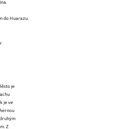
ina.
em do Huarazu.
y.
Město je
Machu
k je ve
dhernou
e druhým
em. Z