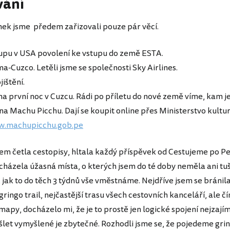
vání
ek jsme předem zařizovali pouze pár věcí.
tupu v USA povolení ke vstupu do země ESTA.
a-Cuzco. Letěli jsme se společnosti Sky Airlines.
jištění.
a první noc v Cuzcu. Rádi po příletu do nové země víme, kam jet
a Machu Picchu. Dají se koupit online přes Ministerstvo kultur
w.machupicchu.gob.pe
em četla cestopisy, hltala každý příspěvek od Cestujeme po Pe
cházela úžasná místa, o kterých jsem do té doby neměla ani tuš
 jak to do těch 3 týdnů vše vměstnáme. Nejdříve jsem se bráni
 gringo trail, nejčastější trasu všech cestovních kanceláří, ale č
apy, docházelo mi, že je to prostě jen logické spojení nejzají
šlet vymyšlené je zbytečné. Rozhodli jsme se, že pojedeme grin