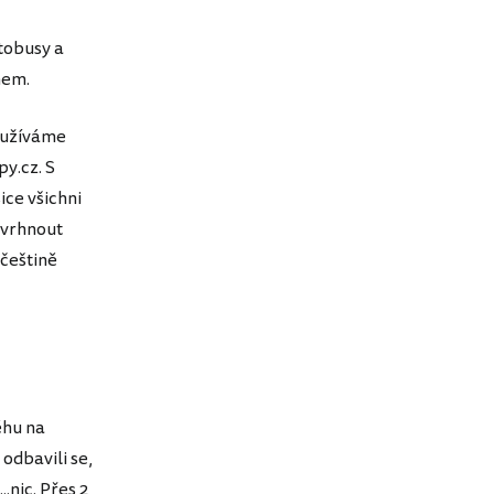
tobusy a
mem.
používáme
y.cz. S
ce všichni
s vrhnout
 češtině
ěhu na
 odbavili se,
.nic. Přes 2