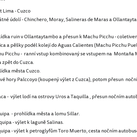
et Lima - Cuzco
átné údolí - Chinchero, Moray, Salineras de Maras a Ollantay
lídka ruin v Ollantaytambo a přesun k Machu Picchu - coletive
ca a pěšky podél kolejí do Aguas Calientes (Machu Picchu Pue
hu Picchu - ranní vstup kombinovaný se vstupem na Montaña 
a zpět do Cuzca.
hlídka města Cuzco.
ové hory Palccoyo (koupený výlet z Cuzca), potom přesun noč
caca - výlet lodí na ostrovy Uros a Taquilla , přesun nočním au
uipa - prohlídka města a lomu Sillar.
quipa - výlet k laguně Salinas.
quipa - výlet k petroglyfům Toro Muerto, cesta nočním autobu