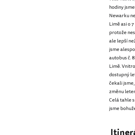
hodiny jsme 
Newarku nes
Limě asi o 7
protože nes
ale lepší n
jsme alespo
autobus č. 8
Limě. Vnitr
dostupný le
čekali jsme,
změnu letenk
Celá tahle 
jsme bohužel
Itiner