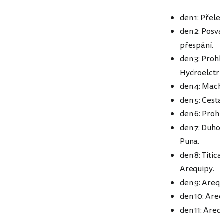
den 1: Přel
den 2: Posv
přespání.
den 3: Proh
Hydroelctri
den 4: Mac
den 5: Cest
den 6: Pro
den 7: Duh
Puna.
den 8: Titi
Arequipy.
den 9: Areq
den 10: Are
den 11: Are