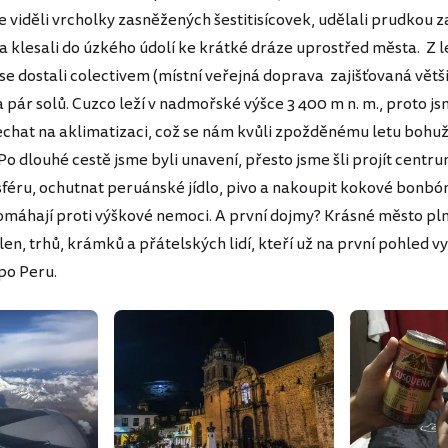
 viděli vrcholky zasněžených šestitisícovek, udělali prudkou 
a klesali do úzkého údolí ke krátké dráze uprostřed města. Z l
se dostali colectivem (místní veřejná doprava zajišťovaná větš
 pár solů. Cuzco leží v nadmořské výšce 3 400 m n. m., proto jsm
echat na aklimatizaci, což se nám kvůli zpožděnému letu bohu
Po dlouhé cestě jsme byli unavení, přesto jsme šli projít centr
féru, ochutnat peruánské jídlo, pivo a nakoupit kokové bonbóny
omáhají proti výškové nemoci. A první dojmy? Krásné město pln
len, trhů, krámků a přátelských lidí, kteří už na první pohled v
po Peru.