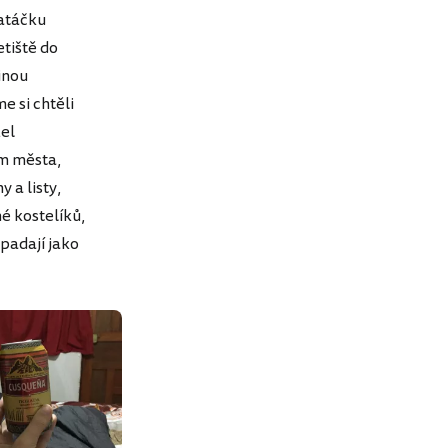
zatáčku
etiště do
inou
e si chtěli
žel
um města,
 a listy,
é kostelíků,
ypadají jako