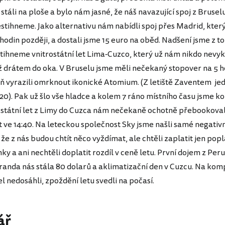
stáli na ploše a bylo nám jasné, že náš navazující spoj z Brusel
tihneme. Jako alternativu nám nabídli spoj přes Madrid, který
 hodin později, a dostali jsme 15 euro na oběd. Nadšení jsme z to
tihneme vnitrostátní let Lima-Cuzco, který už nám nikdo nev
ež drátem do oka. V Bruselu jsme měli nečekaný stopover na 5 ho
ň vyrazili omrknout ikonické Atomium. (Z letiště Zaventem je
20). Pak už šlo vše hladce a kolem 7 ráno místního času jsme ko
ostátní let z Limy do Cuzca nám nečekaně ochotně přebookovali
t ve 14:40. Na leteckou společnost Sky jsme našli samé negativ
 že z nás budou chtít něco vyždímat, ale chtěli zaplatit jen pop
y a ani nechtěli doplatit rozdíl v ceně letu. První dojem z Per
sranda nás stála 80 dolarů a aklimatizační den v Cuzcu. Na ko
 nedosáhli, zpoždění letu svedli na počasí.
ář