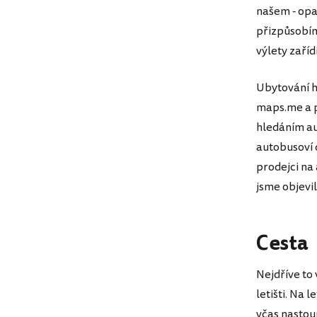
našem - opa
přizpůsobím
výlety zař
Ubytování h
maps.me a p
hledáním au
autobusoví d
prodejci na
jsme objevi
Cesta
Nejdříve to
letišti. Na 
včas nastoup