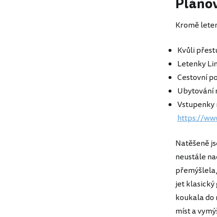
Pláno
Kromě leten
Kvůli přes
Letenky Lim
Cestovní po
Ubytování n
Vstupenky n
https://ww
Natěšeně js
neustále na
přemýšlela,
jet klasický
koukala do m
míst a vymý