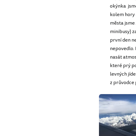
okýnka jsme
kolem hory 
města jsme 
minibusy) za
první den n
nepovedlo. 
nasát atmos
které prý p
levných jíde
z průvodce 