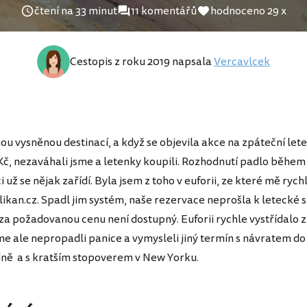
čtení na 33 minut
11 komentářů
hodnoceno 29 x
Cestopis z roku 2019 napsala
Vercavlcek
ou vysněnou destinací, a když se objevila akce na zpáteční let
Kč, nezaváhali jsme a letenky koupili. Rozhodnutí padlo během
i už se nějak zařídí. Byla jsem z toho v euforii, ze které mě rych
likan.cz. Spadl jim systém, naše rezervace neprošla k letecké 
 za požadovanou cenu není dostupný. Euforii rychle vystřídalo 
e ale nepropadli panice a vymysleli jiný termín s návratem do
dně a s kratším stopoverem v New Yorku.