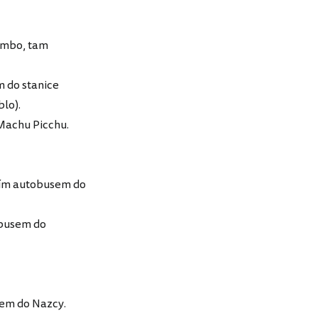
tambo, tam
m do stanice
blo).
Machu Picchu.
ním autobusem do
tobusem do
sem do Nazcy.