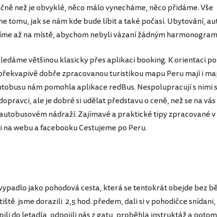
čně než je obvyklé, něco málo vynecháme, něco přidáme. Vše
e tomu, jak se nám kde bude líbit a také počasí. Ubytování, au
ídíme až na místě, abychom nebyli vázaní žádným harmonogra
ledáme většinou klasicky přes aplikaci booking. K orientaci 
řekvapivě dobře zpracovanou turistikou mapu Peru mají i map
tobusu nám pomohla aplikace redBus. Nespolupracují s nimi si
opravci, ale je dobré si udělat představu o ceně, než se na vá
 autobusovém nádraží. Zajímavé a praktické tipy zpracované v
li na webu a facebooku Cestujeme po Peru.
 vypadlo jako pohodová cesta, která se tentokrát obejde bez b
letiště jsme dorazili 2,5 hod. předem, dali si v pohodičce snídani,
ili do letadla, odpojili nás z gatu, proběhla instruktáž a potom..