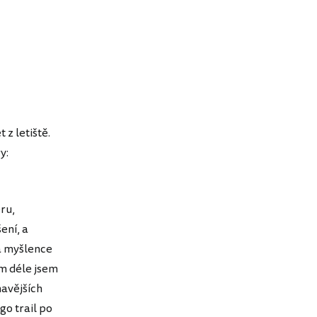
 z letiště.
y:
ru,
ení, a
la myšlence
ím déle jsem
mavějších
go trail po