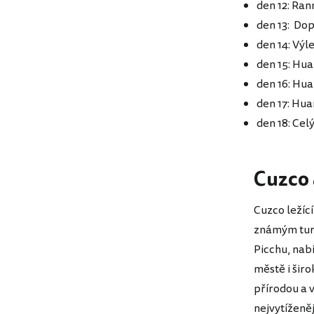
den 12: Ran
den 13: Do
den 14: Výl
den 15: Hua
den 16: Hua
den 17: Hua
den 18: Celý
Cuzco 
Cuzco ležící
známým turi
Picchu, nabí
městě i šir
přírodou a 
nejvytíženě