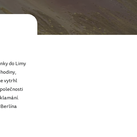
enky do Limy
 hodiny,
le vytrhl
společnosti
zklamání.
 Berlína