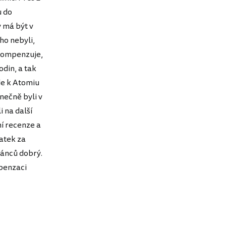
u do
 má být v
ho nebyli,
ykompenzuje,
din, a tak
de k Atomiu
nečně byli v
 na další
ní recenze a
latek za
uánců dobrý.
mpenzaci