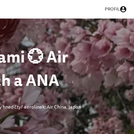
PROFIL
ami 💮 Air
ch a ANA
 hned čtyř aerolinek: Air China, Japan