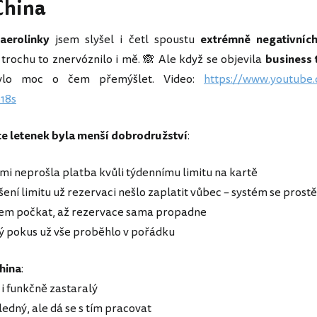
 China
aerolinky
jsem slyšel i četl spoustu
extrémně negativních
trochu to znervóznilo i mě. 🙈 Ale když se objevila
business t
ylo moc o čem přemýšlet. Video:
https://www.youtube
918s
e letenek byla menší dobrodružství
:
 mi neprošla platba kvůli týdennímu limitu na kartě
šení limitu už rezervaci nešlo zaplatit vůbec – systém se prost
sem počkat, až rezervace sama propadne
ý pokus už vše proběhlo v pořádku
hina
:
ě i funkčně zastaralý
ledný, ale dá se s tím pracovat