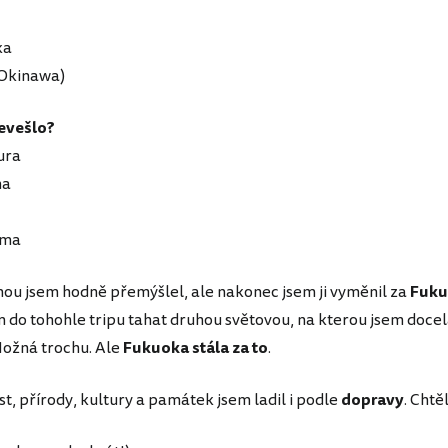
ka
(Okinawa)
nevešlo?
ura
ma
ima
ou jsem hodně přemýšlel, ale nakonec jsem ji vyměnil za
Fuk
 do tohohle tripu tahat druhou světovou, na kterou jsem docela
Možná trochu. Ale
Fukuoka stála za to
.
t, přírody, kultury a památek jsem ladil i podle
dopravy
. Chtě