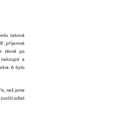
ledu taková
 🌸, příjemné
že těsně po
 nakoupit a
okia. A bylo
řív, než jsme
zvolili odlet