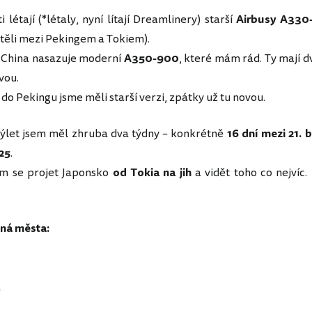
 létají (*létaly, nyní lítají Dreamlinery) starší
Airbusy A330
těli mezi Pekingem a Tokiem).
r China nasazuje moderní
A350-900
, které mám rád. Ty mají d
vou.
 do Pekingu jsme měli starší verzi, zpátky už tu novou.
 výlet jsem měl zhruba dva týdny – konkrétně
16 dní mezi 21. 
25
.
em se projet Japonsko
od Tokia na jih
a vidět toho co nejvíc. 
ná města:
a