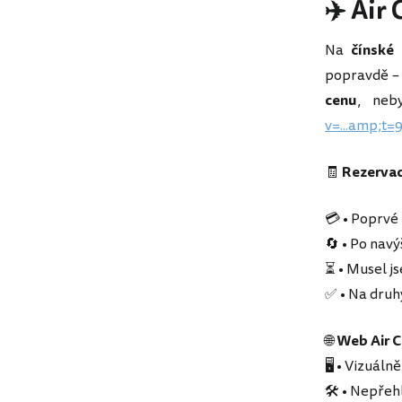
✈️ Air
Na
čínské 
popravdě – 
cenu
, neb
v=...amp;t=
🧾
Rezervac
💳 • Poprvé
🔄 • Po navý
⏳ • Musel j
✅ • Na druh
🌐
Web Air C
🖥️ • Vizuáln
🛠️ • Nepřeh