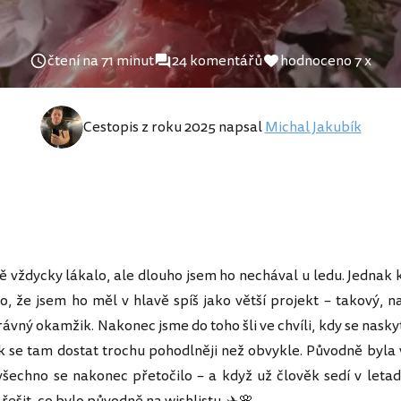
čtení na 71 minut
24 komentářů
hodnoceno 7 x
Cestopis z roku 2025 napsal
Michal Jakubík
 vždycky lákalo, ale dlouho jsem ho nechával u ledu. Jednak 
o, že jsem ho měl v hlavě spíš jako větší projekt – takový, n
právný okamžik. Nakonec jsme do toho šli ve chvíli, kdy se nask
k se tam dostat trochu pohodlněji než obvykle. Původně byla v
všechno se nakonec přetočilo – a když už člověk sedí v letad