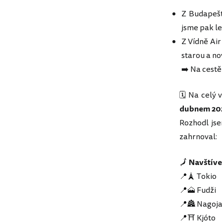
Z Budapešti
jsme pak le
Z Vídně Ai
starou a no
➡️ Na cestě
🗓️ Na celý
dubnem 20
Rozhodl js
zahrnoval:
🗾
Navštíve
📍🗼 Tokio
📍🗻 Fudži
📍🏯 Nagoj
📍⛩️ Kjóto