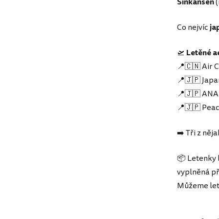
Šinkansen
(
Co nejvíc
ja
🛫
Letěné a
📍🇨🇳 Air 
📍🇯🇵 Japa
📍🇯🇵 ANA 
📍🇯🇵 Peac
➡️ Tři z něj
📦 Letenky 
vyplněná p
Můžeme let