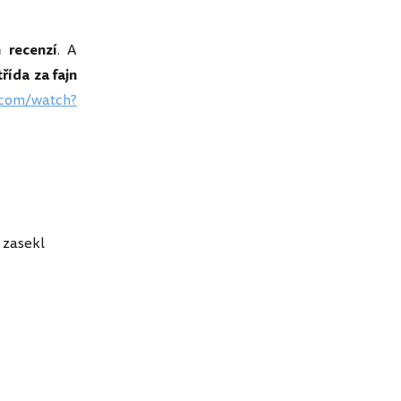
 recenzí
. A
řída za fajn
.com/watch?
ě zasekl