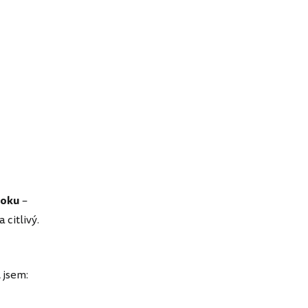
uoku
–
 citlivý.
l jsem: