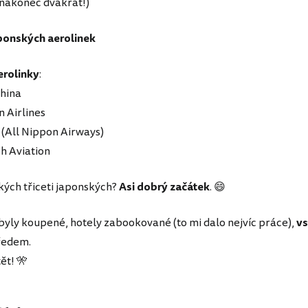
nakonec dvakrát!)
ponských aerolinek
erolinky
:
China
n Airlines
(All Nippon Airways)
h Aviation
akých třiceti japonských?
Asi dobrý začátek
. 😄
byly koupené, hotely zabookované (to mi dalo nejvíc práce),
vs
ředem.
ět! 🎌