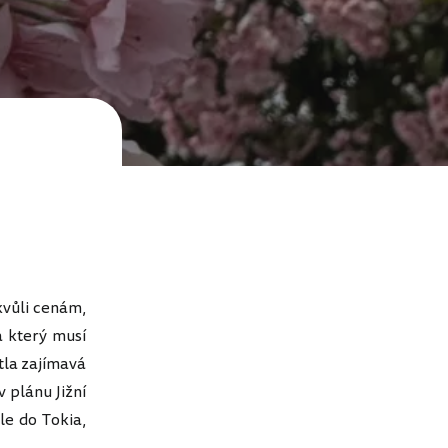
kvůli cenám,
a který musí
ytla zajímavá
 plánu Jižní
le do Tokia,