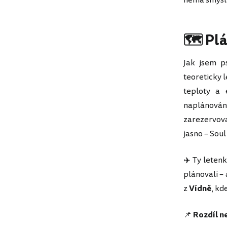
nemá smysl ř
🗺️ Pl
Jak jsem p
teoreticky 
teploty a 
naplánován
zarezervova
jasno – Soul
✈️ Ty letenk
plánovali 
z
Vídně
, kd
📌
Rozdíl ne