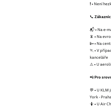
❗ • Není hez
📞
Zákaznic
📬 • Na e-m
📵 • Na evr
📴 • Na cent
🏃 • V příp
kanceláře
⚠️ • U aerol
📲
Pro srov
💬 • U KLM 
York - Prah
🤷 • U Air C