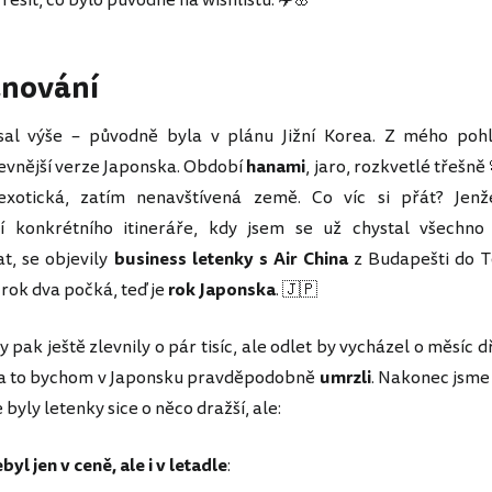
ešit, co bylo původně na wishlistu. ✈️🌸
ánování
sal výše – původně byla v plánu Jižní Korea. Z mého poh
levnější verze Japonska. Období
hanami
, jaro, rozkvetlé třešně
exotická, zatím nenavštívená země. Co víc si přát? Jen
í konkrétního itineráře, kdy jsem se už chystal všechno
t, se objevily
business letenky s Air China
z Budapešti do T
 rok dva počká, teď je
rok Japonska
. 🇯🇵
y pak ještě zlevnily o pár tisíc, ale odlet by vycházel o měsíc d
– a to bychom v Japonsku pravděpodobně
umrzli
. Nakonec jsme 
e byly letenky sice o něco dražší, ale:
byl jen v ceně, ale i v letadle
: