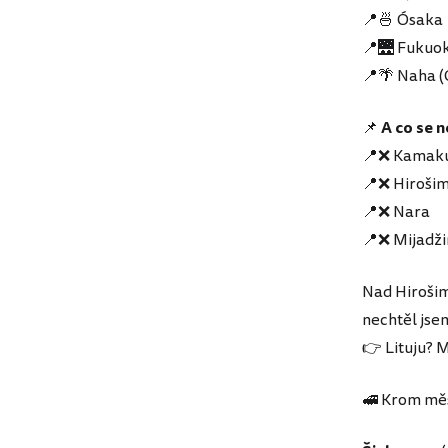
📍🍜 Ósaka
📍🌉 Fukuo
📍🌴 Naha 
📌
A co se 
📍❌ Kamak
📍❌ Hiroši
📍❌ Nara
📍❌ Mijadž
Nad Hirošim
nechtěl jsem
👉 Lituju? 
🚅 Krom měs