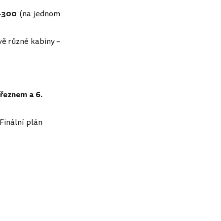
-300
(na jednom
vě různé kabiny –
březnem a 6.
Finální plán