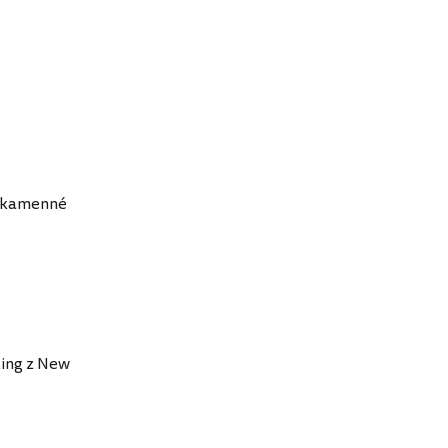
 kamenné
king z New