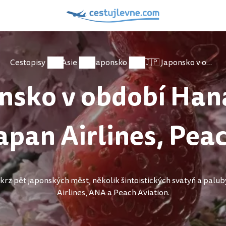
Cestopisy
Asie
Japonsko
🇯🇵 Japonsko v období Hanami 💮 Air China, Japan Airlines, Peach a ANA
nsko v období Han
Japan Airlines, Pea
rz pět japonských měst, několik šintoistických svatyň a paluby
Airlines, ANA a Peach Aviation.