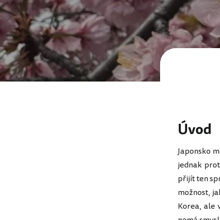
Úvod
Japonsko mě
jednak prot
přijít ten s
možnost, ja
Korea, ale 