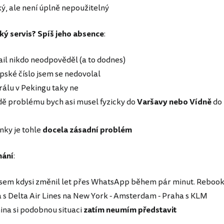
ký, ale není úplně nepoužitelný
ký servis? Spíš jeho absence
:
ail nikdo neodpověděl (a to dodnes)
opské číslo jsem se nedovolal
rálu v Pekingu taky ne
adě problému bych asi musel fyzicky do
Varšavy nebo Vídně
do
inky je tohle
docela zásadní problém
nání
:
jsem kdysi změnil let přes WhatsApp během pár minut. Reboo
a s Delta Air Lines na New York - Amsterdam - Praha s KLM
hina si podobnou situaci
zatím neumím představit