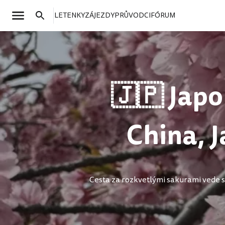
LETENKY
ZÁJEZDY
PRŮVODCI
FÓRUM
🇯🇵 Japo
China, 
Cesta za rozkvetlými sakurami vede sk