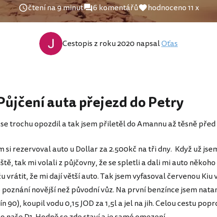
čtení na 9 minut
6 komentářů
hodnoceno 11 x
Cestopis z roku 2020 napsal
Oťas
 Půjčení auta přejezd do Petry
0 se trochu opozdil a tak jsem přiletěl do Amannu až těsně před
si rezervoval auto u Dollar za 2.500kč na tři dny. Když už jsem
ště, tak mi volali z půjčovny, že se spletli a dali mi auto někoho
žu vrátit, že mi dají větší auto. Tak jsem vyfasoval červenou Kiu
o poznání novější než původní vůz. Na první benzínce jsem nat
n 90), koupil vodu 0,15 JOD za 1,5l a jel na jih. Celou cestu pop