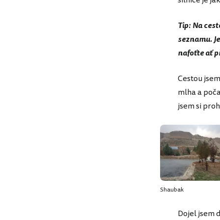
silnice je j
Tip: Na ces
seznamu. Je 
nafoťte ať 
Cestou jsem
mlha a počas
jsem si pro
Shaubak
Dojel jsem 