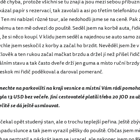
ě chyba, protože všichni se tu znají a jsou mezi sebou příbuzn
ázal papír s rezervací, tak zavolali a asi po třetím telefonátu 
en mi nabízel různé tour, ale nedohodli jsme se na ceně. Pak 
mu a ten mě odvezl do pouště. Seděl jsem na korbě auta, řidič
 že si něco koupí. V klidu jsem seděl a najednou se auto samo z
ychle jsem seskočil z korby a začal ho brzdit. Nevěděl jsem že v
člověk a ten rukou začal mačkat brzdu a držel jí než přišel řidič
álním stavu a tak často dveře drží jen guma a místo ruční brzdy
eskok mi řidič poděkoval a daroval pomeranč.
anechte na parkovišti na kraji vesnice a místní Vám rádi pomoh
la 13 USD bez večeře. Jiní cestovatelé platili třeba 20 JOD za ub
určitě se dá ještě usmlouvat.
čekal opět studený stan, ale o trochu teplejší peřina. Ještě zbý
ápadu slunce a tak jsem vyrazil pěšky do pouště. Občas jsem m
 se neztratil a párkrát jsem se i vracel, ale nakonec jsem po 8