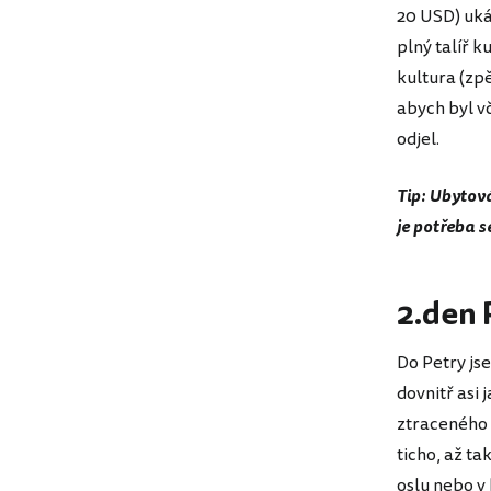
20 USD) ukáz
plný talíř k
kultura (zpě
abych byl vč
odjel.
Tip: Ubytová
je potřeba s
2.den
Do Petry jse
dovnitř asi 
ztraceného 
ticho, až ta
oslu nebo v 