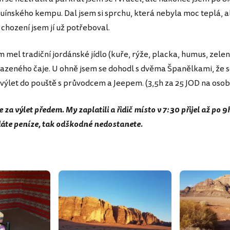
uínského kempu. Dal jsem si sprchu, která nebyla moc teplá, a
chození jsem jí už potřeboval.
m mel tradiční jordánské jídlo (kuře, rýže, placka, humus, zeleni
azeného čaje. U ohně jsem se dohodl s dvěma Španělkami, že s
 výlet do pouště s průvodcem a Jeepem. (3,5h za 25 JOD na osob
e za výlet předem. My zaplatili a řidič místo v 7:30 přijel až po 9
áte peníze, tak odškodné nedostanete.