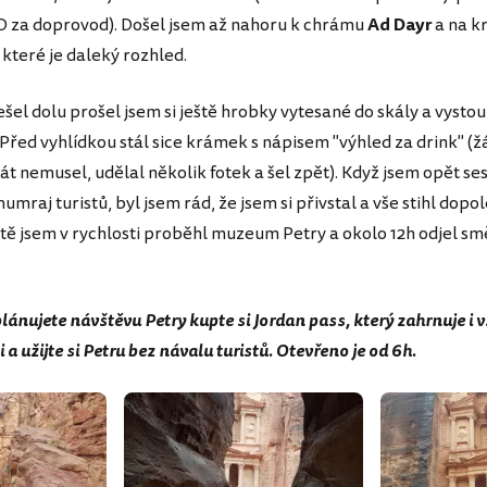
D za doprovod). Došel jsem až nahoru k chrámu
Ad Dayr
a na k
 které je daleký rozhled.
šel dolu prošel jsem si ještě hrobky vytesané do skály a vysto
 Před vyhlídkou stál sice krámek s nápisem "výhled za drink" (ž
dát nemusel, udělal několik fotek a šel zpět). Když jsem opět se
mumraj turistů, byl jsem rád, že jsem si přivstal a vše stihl dop
ště jsem v rychlosti proběhl muzeum Petry a okolo 12h odjel s
lánujete návštěvu Petry kupte si Jordan pass, který zahrnuje i v
i a užijte si Petru bez návalu turistů. Otevřeno je od 6h.