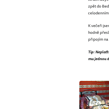
zpět do Bed
celodenním 
K večeři jse
hodně přesl
připojím na
Tip: Neplaťt
mu jednou d