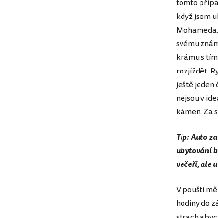
tomto případ
když jsem uk
Mohameda. T
svému známé
krámu s tím,
rozjíždět. R
ještě jeden 
nejsou v ide
kámen. Za s
Tip: Auto z
ubytování by
večeří, ale 
V poušti mě 
hodiny do z
strach abych