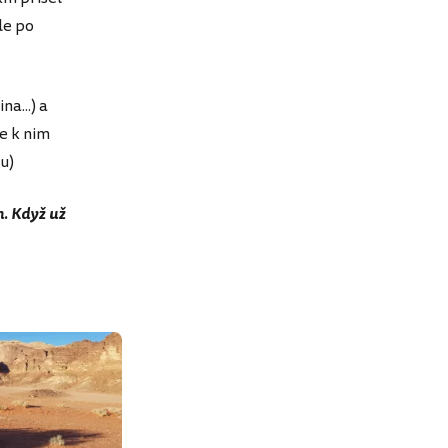
le po
na...) a
e k nim
u)
h. Když už