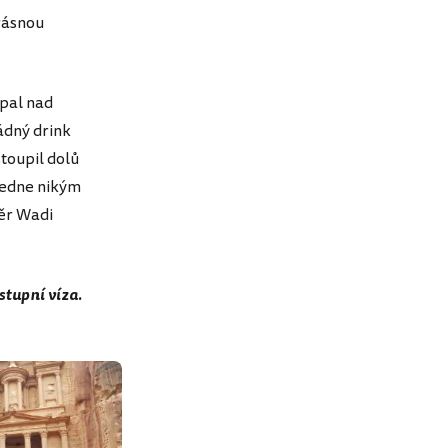
rásnou
upal nad
ádný drink
stoupil dolů
oledne nikým
měr Wadi
stupní víza.