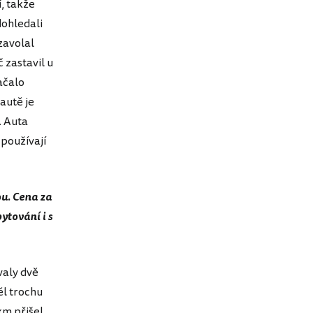
í, takže
dohledali
zavolal
 zastavil u
ačalo
 autě je
. Auta
 používají
ou. Cena za
ytování i s
valy dvě
ěl trochu
km přišel