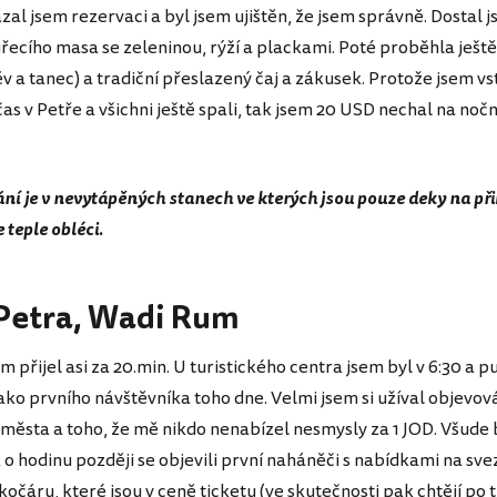
al jsem rezervaci a byl jsem ujištěn, že jsem správně. Dostal j
uřecího masa se zeleninou, rýží a plackami. Poté proběhla ještě
v a tanec) a tradiční přeslazený čaj a zákusek. Protože jsem vs
as v Petře a všichni ještě spali, tak jsem 20 USD nechal na noč
ní je v nevytápěných stanech ve kterých jsou pouze deky na při
e teple obléci.
 Petra, Wadi Rum
m přijel asi za 20.min. U turistického centra jsem byl v 6:30 a pu
jako prvního návštěvníka toho dne. Velmi jsem si užíval objevov
města a toho, že mě nikdo nenabízel nesmysly za 1 JOD. Všude 
k o hodinu později se objevili první naháněči s nabídkami na sve
kočáru, které jsou v ceně ticketu (ve skutečnosti pak chtějí po 