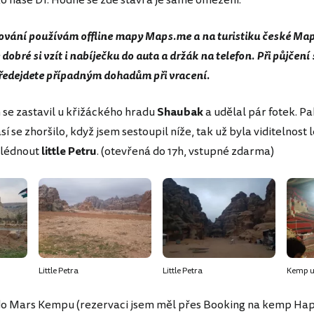
ako naše D1. Hodně se zde staví a je samé omezení.
tování používám offline mapy Maps.me a na turistiku české Ma
dobré si vzít i nabíječku do auta a držák na telefon. Při půjčení 
předejdete případným dohadům při vracení.
 se zastavil u křižáckého hradu
Shaubak
a udělal pár fotek. Pa
í se zhoršilo, když jsem sestoupil níže, tak už byla viditelnost 
hlédnout
little Petru
. (otevřená do 17h, vstupné zdarma)
Little Petra
Little Petra
Kemp u 
do Mars Kempu (rezervaci jsem měl přes Booking na kemp Ha