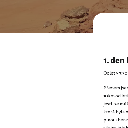
1. den
Odlet v 7:3
Předem jsem 
10km od leti
jestli se mů
která byla 
plnou (benzí