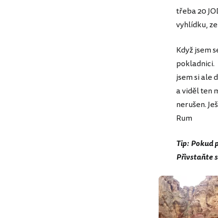
třeba 20 JO
vyhlídku, ze
Když jsem se
pokladnici.
jsem si ale 
a viděl ten 
nerušen. Je
Rum
Tip: Pokud p
Přivstaňte s