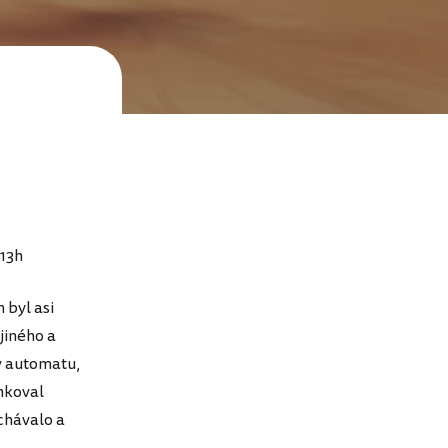
 13h
 byl asi
 jiného a
 v automatu,
ankoval
rchávalo a