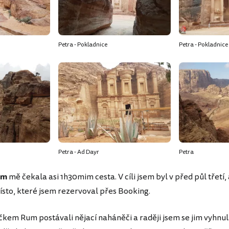
Petra - Pokladnice
Petra - Pokladnice
Petra - Ad Dayr
Petra
um
mě čekala asi 1h30mim cesta. V cíli jsem byl v před půl třetí
místo, které jsem rezervoval přes Booking.
kem Rum postávali nějací naháněči a raději jsem se jim vyhnul.