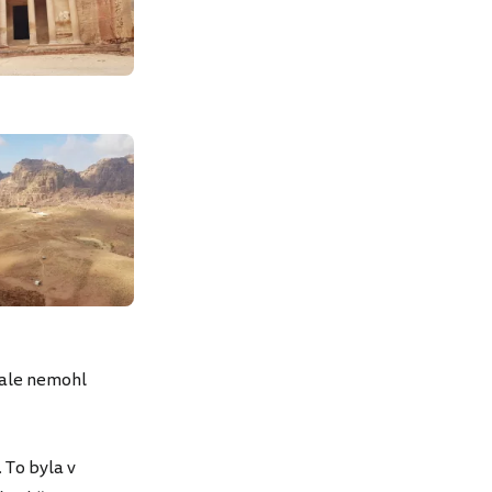
, ale nemohl
 To byla v