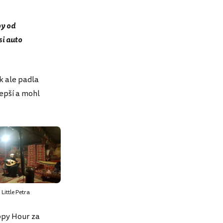
py od
si auto
k ale padla
lepší a mohl
Little Petra
ppy Hour za