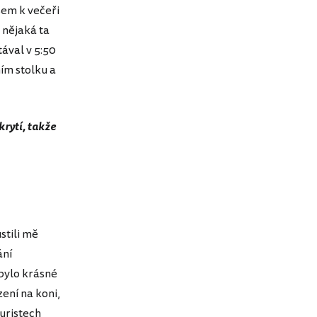
sem k večeři
 nějaká ta
tával v 5:50
ním stolku a
krytí, takže
stili mě
ání
bylo krásné
zení na koni,
turistech