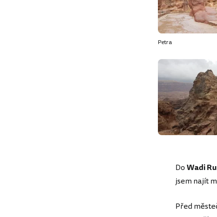
Petra
Do
Wadi R
jsem najít 
Před městeč