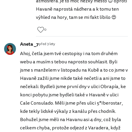
atmosféra. Je to moc hezký město 😊 oproti
Havaně naprostá nádhera a k tomu ten
výhled na hory, tam se mi fakt líbilo 😍
0
Aneta _7
před 3 lety
Ahoj, četla jsem tvé cestopisy i na tom druhém
webu a musím s tebou naprosto souhlasit. Byli
jsme s manželem v listopadu na Kubě a to co jsme v
Havaně zažili jsme nikde také nečetli a ani jsme to
nečekali. Bydleli jsme první dny v ulici Obrapía, ke
konci pobytu jsme bydleli také v Havaně v ulici
Cale Consulado. Měli jsme přes ulici 5*Iberostar,
kde tekly lidské výkaly z kanálu přes chodník.
Bohužel jsme měli na Havanu asi 4 dny, což byla
celkem chyba, protože odjezd z Varadera, když