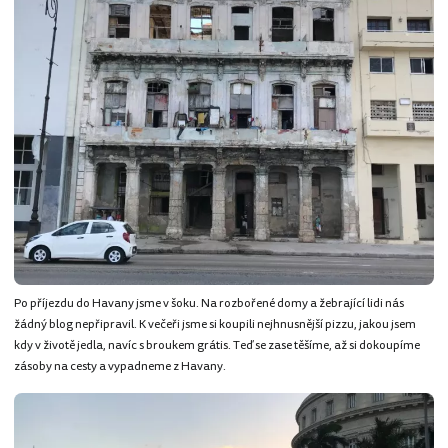
Po příjezdu do Havany jsme v šoku. Na rozbořené domy a žebrající lidi nás
žádný blog nepřipravil. K večeři jsme si koupili nejhnusnější pizzu, jakou jsem
kdy v životě jedla, navíc s broukem grátis. Teď se zase těšíme, až si dokoupíme
zásoby na cesty a vypadneme z Havany.