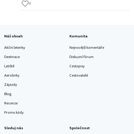
0
Náš obsah
Komunita
Akční letenky
Nejnovější komentáře
Destinace
Diskuzní fórum
Letiště
Cestopisy
Aerolinky
Cestovatelé
Zájezdy
Blog
Recenze
Promo kódy
Sleduj nás
Společnost