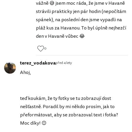
vážně 😅 jsem moc ráda, že jsme v Havaně
strávili prakticky jen pár hodin (nepočítám
spánek), na poslední den jsme vypadli na
pláž kus za Havanou. To byl úplně nejhezčí
den v Havaně vůbec 😂
0
terez_vodakova
před 4 lety
Ahoj,
teď koukám, že ty fotky se tu zobrazují dost
nešťastně. Poradil by mi někdo prosím, jak to
přeformátovat, aby se zobrazoval text i fotka?
Moc díky! 😊