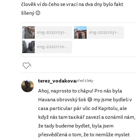
člověk ví do čeho se vrací na dva dny bylo fakt
šílený 😊
img-20221031-181551.jpg
img-20221031-181536.jpg
img-20221110-134823.jpg
1
terez_vodakova
před 3 lety
Ahoj, naprosto to chápu! Pro nás byla
Havana obrovský šok 😅 my jsme bydleli v
casa particular pár ulic od Kapitolu, ale
když nás tam taxikář zavezl a oznámil nám,
že tady budeme bydlet, byla jsem
přesvědčená o tom, že to nemůže myslet