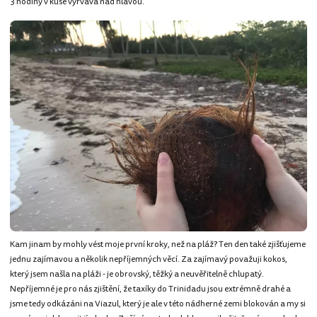
3 hodiny v kuse vyřvává nad hlavou.
Kam jinam by mohly vést moje první kroky, než na pláž? Ten den také zjišťujeme
jednu zajímavou a několik nepříjemných věcí. Za zajímavý považuji kokos,
který jsem našla na pláži - je obrovský, těžký a neuvěřitelně chlupatý.
Nepříjemné je pro nás zjištění, že taxíky do Trinidadu jsou extrémně drahé a
jsme tedy odkázáni na Viazul, který je ale v této nádherné zemi blokován a my si