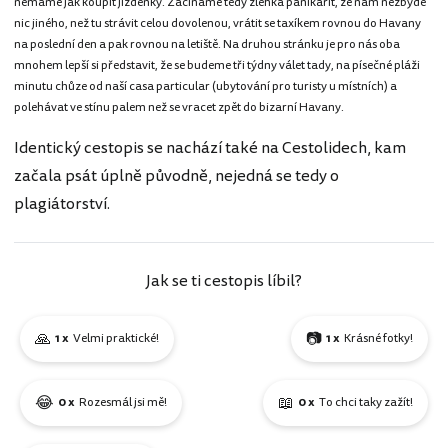
nemáme jak koupit jízdenky. Začínáme tedy zlehka panikařit, že nám nezbyde
nic jiného, než tu strávit celou dovolenou, vrátit se taxíkem rovnou do Havany
na poslední den a pak rovnou na letiště. Na druhou stránku je pro nás oba
mnohem lepší si představit, že se budeme tři týdny válet tady, na písečné pláži
minutu chůze od naší casa particular (ubytování pro turisty u místních) a
polehávat ve stínu palem než se vracet zpět do bizarní Havany.
Identický cestopis se nachází také na Cestolidech, kam
začala psát úplně původně, nejedná se tedy o
plagiátorství.
Jak se ti cestopis líbil?
🙏
📷
1 x
Velmi praktické!
1 x
Krásné fotky!
😂
📖
0 x
Rozesmál jsi mě!
0 x
To chci taky zažít!