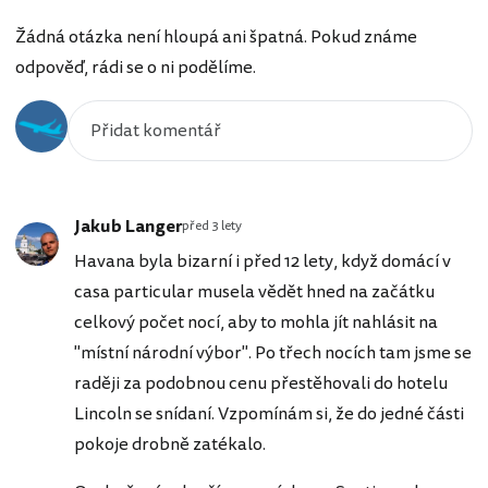
Žádná otázka není hloupá ani špatná. Pokud známe
odpověď, rádi se o ni podělíme.
Jakub Langer
před 3 lety
Havana byla bizarní i před 12 lety, když domácí v
casa particular musela vědět hned na začátku
celkový počet nocí, aby to mohla jít nahlásit na
"místní národní výbor". Po třech nocích tam jsme se
raději za podobnou cenu přestěhovali do hotelu
Lincoln se snídaní. Vzpomínám si, že do jedné části
pokoje drobně zatékalo.