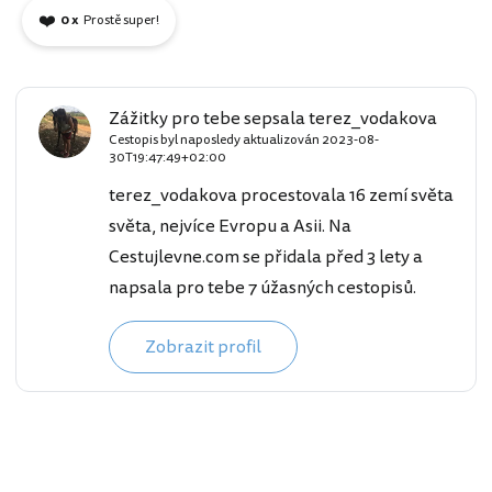
❤️
0 x
Prostě super!
Zážitky pro tebe sepsala terez_vodakova
Cestopis byl naposledy aktualizován
2023-08-
30T19:47:49+02:00
terez_vodakova procestovala 16 zemí světa
světa, nejvíce Evropu a Asii. Na
Cestujlevne.com se přidala před 3 lety a
napsala pro tebe 7 úžasných cestopisů.
Zobrazit profil