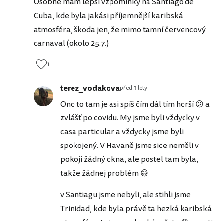
Osobně mám lepší vzpomínky na Santiago de
Cuba, kde byla jakási příjemnější karibská
atmosféra, škoda jen, že mimo tamní červencový
carnaval (okolo 25.7.)
1
terez_vodakova
před 3 lety
Ono to tam je asi spíš čím dál tím horší 😕 a
zvlášť po covidu. My jsme byli vždycky v
casa particular a vždycky jsme byli
spokojený. V Havaně jsme sice neměli v
pokoji žádný okna, ale postel tam byla,
takže žádnej problém 😅
v Santiagu jsme nebyli, ale stihli jsme
Trinidad, kde byla právě ta hezká karibská