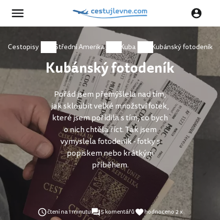
Cestopisy
Střední Amerika
Kuba
Kubánský fotodeník
Kubánský fotodeník
Pořád jsem přemýšlela nad tím,
jak skloubit velké množství fotek,
které jsem pořídila s tím, co bych
o nich chtěla říct. Tak jsem
vymyslela fotodeník - fotky s
popiskem nebo krátkým
příběhem.
čtení na 1 minutu
5 komentářů
hodnoceno 2 x