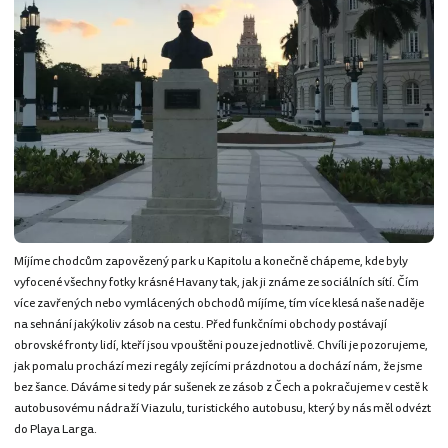
Míjíme chodcům zapovězený park u Kapitolu a konečně chápeme, kde byly
vyfocené všechny fotky krásné Havany tak, jak ji známe ze sociálních sítí. Čím
více zavřených nebo vymlácených obchodů míjíme, tím více klesá naše naděje
na sehnání jakýkoliv zásob na cestu. Před funkčními obchody postávají
obrovské fronty lidí, kteří jsou vpouštěni pouze jednotlivě. Chvíli je pozorujeme,
jak pomalu prochází mezi regály zejícími prázdnotou a dochází nám, že jsme
bez šance. Dáváme si tedy pár sušenek ze zásob z Čech a pokračujeme v cestě k
autobusovému nádraží Viazulu, turistického autobusu, který by nás měl odvézt
do Playa Larga.