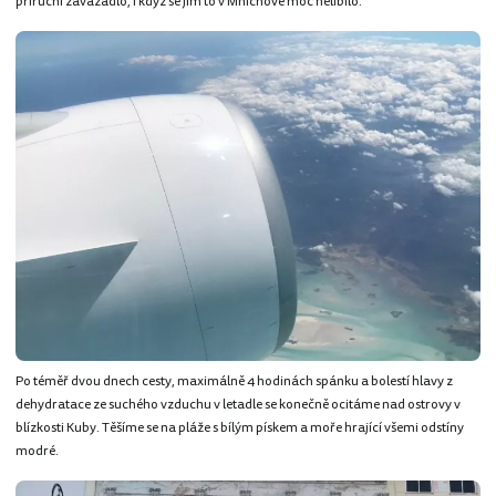
příruční zavazadlo, i když se jim to v Mnichově moc nelíbilo.
Po téměř dvou dnech cesty, maximálně 4 hodinách spánku a bolestí hlavy z
dehydratace ze suchého vzduchu v letadle se konečně ocitáme nad ostrovy v
blízkosti Kuby. Těšíme se na pláže s bílým pískem a moře hrající všemi odstíny
modré.