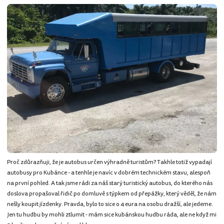
Proč zdůrazňuji, že je autobus určen výhradně turistům? Takhle totiž vypadají
autobusy pro Kubánce - a tenhle je navíc v dobrém technickém stavu, alespoň
na první pohled. A tak jsme rádi za náš starý turistický autobus, do kterého nás
doslova propašoval řidič po domluvě s týpkem od přepážky, který věděl, že nám
nešly koupit jízdenky. Pravda, bylo to sice o 4 eura na osobu dražší, ale jedeme.
Jen tu hudbu by mohli ztlumit - mám sice kubánskou hudbu ráda, ale ne když mi