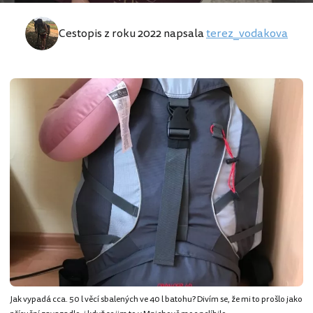
Cestopis z roku 2022 napsala
terez_vodakova
Jak vypadá cca. 50 l věcí sbalených ve 40 l batohu? Divím se, že mi to prošlo jako