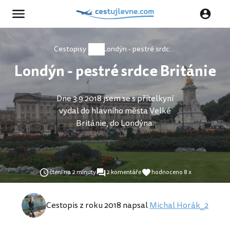
Cestopisy
Londýn - pestré srdce Británie
Londýn - pestré srdce Británie
Dne 3.9.2018 jsem se s přítelkyní
vydal do hlavního města Velké
Británie, do Londýna.
čtení na 2 minuty
2 komentáře
hodnoceno 8 x
Cestopis z roku 2018 napsal
Michal Horák_2