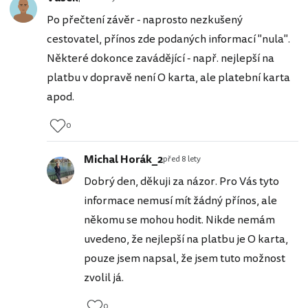
Po přečtení závěr - naprosto nezkušený
cestovatel, přínos zde podaných informací "nula".
Některé dokonce zavádějící - např. nejlepší na
platbu v dopravě není O karta, ale platební karta
apod.
0
Michal Horák_2
před 8 lety
Dobrý den, děkuji za názor. Pro Vás tyto
informace nemusí mít žádný přínos, ale
někomu se mohou hodit. Nikde nemám
uvedeno, že nejlepší na platbu je O karta,
pouze jsem napsal, že jsem tuto možnost
zvolil já.
0