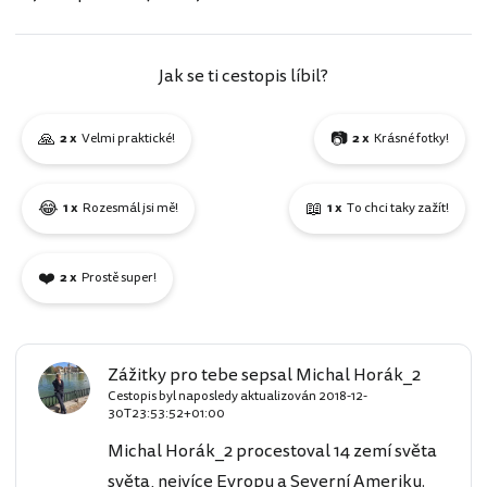
Jak se ti cestopis líbil?
🙏
📷
2 x
Velmi praktické!
2 x
Krásné fotky!
😂
📖
1 x
Rozesmál jsi mě!
1 x
To chci taky zažít!
❤️
2 x
Prostě super!
Zážitky pro tebe sepsal Michal Horák_2
Cestopis byl naposledy aktualizován
2018-12-
30T23:53:52+01:00
Michal Horák_2 procestoval 14 zemí světa
světa, nejvíce Evropu a Severní Ameriku.