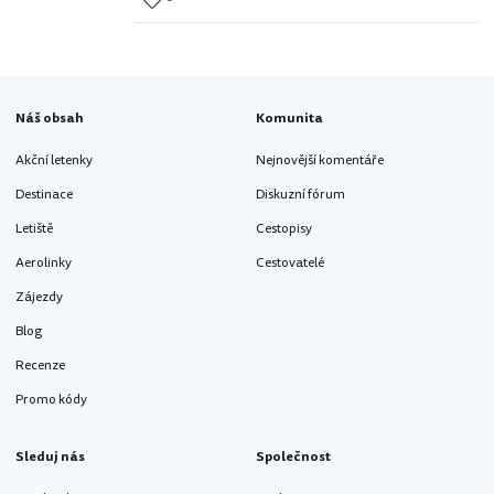
Náš obsah
Komunita
Akční letenky
Nejnovější komentáře
Destinace
Diskuzní fórum
Letiště
Cestopisy
Aerolinky
Cestovatelé
Zájezdy
Blog
Recenze
Promo kódy
Sleduj nás
Společnost