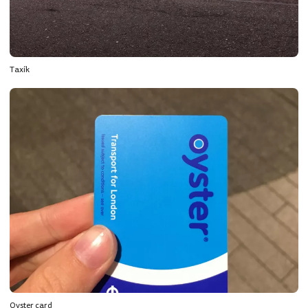
Taxík
Oyster card