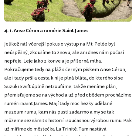
4. 1. Anse Céron a rumérie Saint James
Jelikož náš včerejší pokus o výstup na Mt. Pelée byl
neúspěšný, zkoušíme to znovu, ale ani dnes nám počasí
nepřeje. Leje jako z konve a je příšerná mlha.
Pokračujeme tedy na pláž s černým pískem Anse Céron,
ale i tady prší a cesta k ní je plná bláta, do kterého si se
Suzuki Swift úplně netroufáme, takže měníme plán,
přemisťujeme se na východ a už před obědem procházíme
rumérii Saint James. Mají tady moc hezky udělané
muzeum rumu, kam nás pustí zadarmo a my se tak
můžeme seznámit s historií i současnou výrobou rumu. Pak
už míříme do městečka La Trinité. Tam nastává