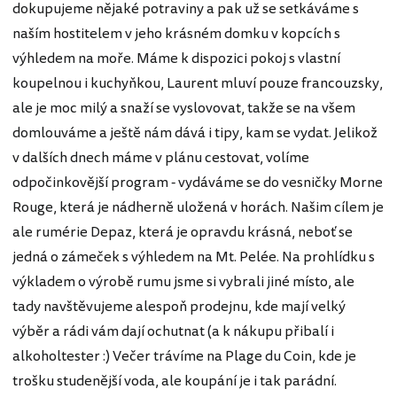
dokupujeme nějaké potraviny a pak už se setkáváme s
naším hostitelem v jeho krásném domku v kopcích s
výhledem na moře. Máme k dispozici pokoj s vlastní
koupelnou i kuchyňkou, Laurent mluví pouze francouzsky,
ale je moc milý a snaží se vyslovovat, takže se na všem
domlouváme a ještě nám dává i tipy, kam se vydat. Jelikož
v dalších dnech máme v plánu cestovat, volíme
odpočinkovější program - vydáváme se do vesničky Morne
Rouge, která je nádherně uložená v horách. Našim cílem je
ale rumérie Depaz, která je opravdu krásná, neboť se
jedná o zámeček s výhledem na Mt. Pelée. Na prohlídku s
výkladem o výrobě rumu jsme si vybrali jiné místo, ale
tady navštěvujeme alespoň prodejnu, kde mají velký
výběr a rádi vám dají ochutnat (a k nákupu přibalí i
alkoholtester :) Večer trávíme na Plage du Coin, kde je
trošku studenější voda, ale koupání je i tak parádní.