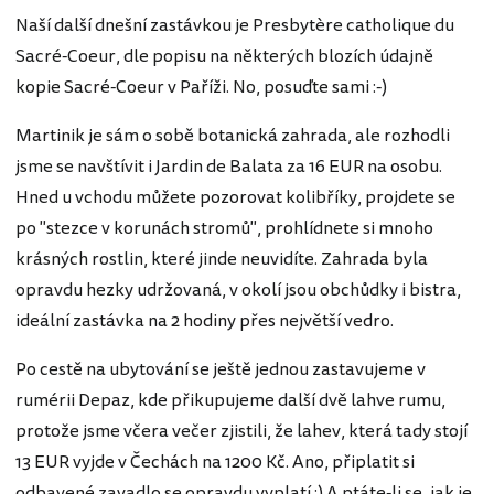
Naší další dnešní zastávkou je Presbytère catholique du
Sacré-Coeur, dle popisu na některých blozích údajně
kopie Sacré-Coeur v Paříži. No, posuďte sami :-)
Martinik je sám o sobě botanická zahrada, ale rozhodli
jsme se navštívit i Jardin de Balata za 16 EUR na osobu.
Hned u vchodu můžete pozorovat kolibříky, projdete se
po "stezce v korunách stromů", prohlídnete si mnoho
krásných rostlin, které jinde neuvidíte. Zahrada byla
opravdu hezky udržovaná, v okolí jsou obchůdky i bistra,
ideální zastávka na 2 hodiny přes největší vedro.
Po cestě na ubytování se ještě jednou zastavujeme v
rumérii Depaz, kde přikupujeme další dvě lahve rumu,
protože jsme včera večer zjistili, že lahev, která tady stojí
13 EUR vyjde v Čechách na 1200 Kč. Ano, připlatit si
odbavené zavadlo se opravdu vyplatí :) A ptáte-li se, jak je