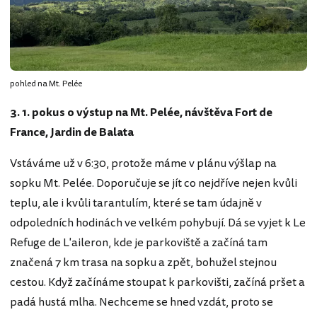
pohled na Mt. Pelée
3. 1. pokus o výstup na Mt. Pelée, návštěva Fort de
France, Jardin de Balata
Vstáváme už v 6:30, protože máme v plánu výšlap na
sopku Mt. Pelée. Doporučuje se jít co nejdříve nejen kvůli
teplu, ale i kvůli tarantulím, které se tam údajně v
odpoledních hodinách ve velkém pohybují. Dá se vyjet k Le
Refuge de L'aileron, kde je parkoviště a začíná tam
značená 7 km trasa na sopku a zpět, bohužel stejnou
cestou. Když začínáme stoupat k parkovišti, začíná pršet a
padá hustá mlha. Nechceme se hned vzdát, proto se