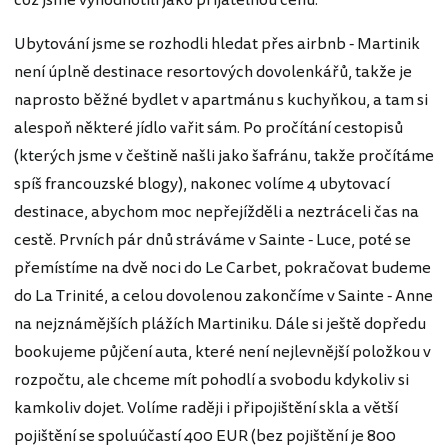
což jsme vyhodnotili jako přijatelnou cenu.
Ubytování jsme se rozhodli hledat přes airbnb - Martinik
není úplně destinace resortových dovolenkářů, takže je
naprosto běžné bydlet v apartmánu s kuchyňkou, a tam si
alespoň některé jídlo vařit sám. Po pročítání cestopisů
(kterých jsme v češtině našli jako šafránu, takže pročítáme
spíš francouzské blogy), nakonec volíme 4 ubytovací
destinace, abychom moc nepřejížděli a neztráceli čas na
cestě. Prvních pár dnů stráváme v Sainte - Luce, poté se
přemístíme na dvě noci do Le Carbet, pokračovat budeme
do La Trinité, a celou dovolenou zakončíme v Sainte - Anne
na nejznámějších plážích Martiniku. Dále si ještě dopředu
bookujeme půjčení auta, které není nejlevnější položkou v
rozpočtu, ale chceme mít pohodlí a svobodu kdykoliv si
kamkoliv dojet. Volíme raději i připojištění skla a větší
pojištění se spoluúčastí 400 EUR (bez pojištění je 800