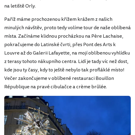
na letiště Orly.
Paříž máme prochozenou křížem krážem z našich
minulých návštěv, proto tedy volíme tour de naše oblíbená
místa. Začínáme klidnou procházkou na Père Lachaise,
pokračujeme do Latinské čvrti, přes Pont des Arts k
Louvre až do Galerii Lafayette, na mojí oblíbenou vyhlídku
z terasy tohoto nákupního centra. Lidí je tady víc než dost,
kde jsou ty časy, kdy to ještě nebylo tak profláklé místo!
Večer zakončujeme v oblíbené restauraci Bouillon
République na pravé cibulačce a crème brûlée.