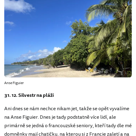
Anse Figuier
31. 12. Silvestr na pláži
Ani dnes se nám nechce nikam jet, takže se opět vyvalíme
na Anse Figuier. Dnes je tady podstatně více lidí, ale
primárně se jedná o francouzské seniory, kteří tady dle mé
domněnky mají chatičku, na kterou si z Francie zaletí a na