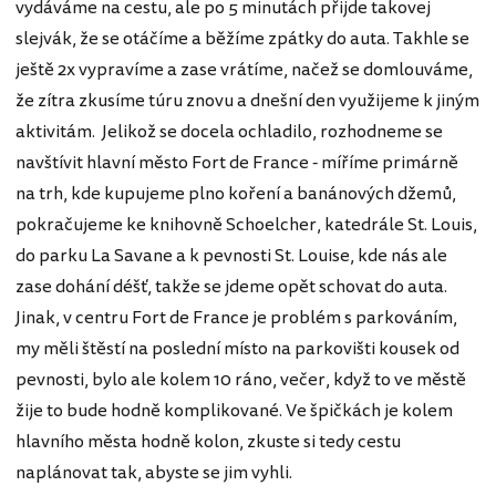
vydáváme na cestu, ale po 5 minutách přijde takovej
slejvák, že se otáčíme a běžíme zpátky do auta. Takhle se
ještě 2x vypravíme a zase vrátíme, načež se domlouváme,
že zítra zkusíme túru znovu a dnešní den využijeme k jiným
aktivitám. Jelikož se docela ochladilo, rozhodneme se
navštívit hlavní město Fort de France - míříme primárně
na trh, kde kupujeme plno koření a banánových džemů,
pokračujeme ke knihovně Schoelcher, katedrále St. Louis,
do parku La Savane a k pevnosti St. Louise, kde nás ale
zase dohání déšť, takže se jdeme opět schovat do auta.
Jinak, v centru Fort de France je problém s parkováním,
my měli štěstí na poslední místo na parkovišti kousek od
pevnosti, bylo ale kolem 10 ráno, večer, když to ve městě
žije to bude hodně komplikované. Ve špičkách je kolem
hlavního města hodně kolon, zkuste si tedy cestu
naplánovat tak, abyste se jim vyhli.