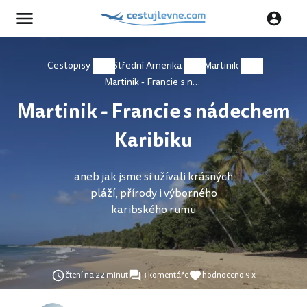
Cestopisy
Střední Amerika
Martinik
Martinik - Francie s nádechem Karibiku
Martinik - Francie s nádechem
Karibiku
aneb jak jsme si užívali krásných
pláží, přírody i výborného
karibského rumu
čtení na 22 minut
3 komentáře
hodnoceno 9 x