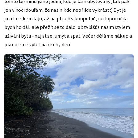
tomto termínu jsme jediní, kdo je tam ubytovaný, tak pak
jen v noci doufám, že nás nikdo nepřijde vykrást :) Byt je
jinak celkem fajn, až na plíseň v koupelně, nedoporučila
bych ho dál, ale přežít se to dalo, obzvlášť s našim stylem
užívání bytu - najíst se, umýt a spát. Večer děláme nákup a
plánujeme výlet na druhý den.