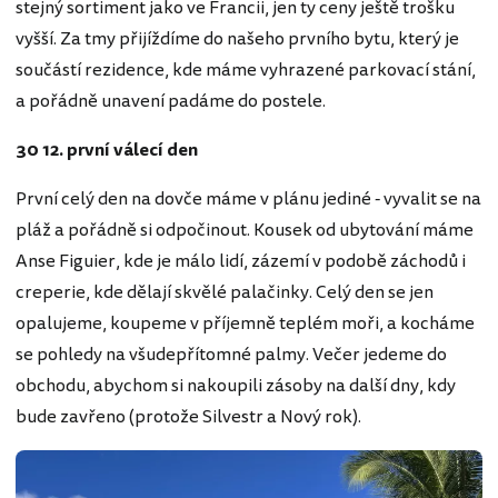
stejný sortiment jako ve Francii, jen ty ceny ještě trošku
vyšší. Za tmy přijíždíme do našeho prvního bytu, který je
součástí rezidence, kde máme vyhrazené parkovací stání,
a pořádně unavení padáme do postele.
30 12. první válecí den
První celý den na dovče máme v plánu jediné - vyvalit se na
pláž a pořádně si odpočinout. Kousek od ubytování máme
Anse Figuier, kde je málo lidí, zázemí v podobě záchodů i
creperie, kde dělají skvělé palačinky. Celý den se jen
opalujeme, koupeme v příjemně teplém moři, a kocháme
se pohledy na všudepřítomné palmy. Večer jedeme do
obchodu, abychom si nakoupili zásoby na další dny, kdy
bude zavřeno (protože Silvestr a Nový rok).