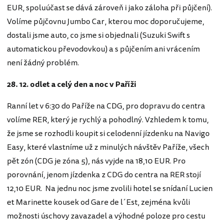
EUR, spoluúčast se dává zároveň i jako záloha při půjčení).
Volíme půjčovnu Jumbo Car, kterou moc doporučujeme,
dostali jsme auto, co jsme si objednali (Suzuki Swift s
automatickou převodovkou) a s půjčením ani vrácením
není žádný problém.
28. 12. odlet a celý den a noc v Paříži
Ranní let v 6:30 do Paříže na CDG, pro dopravu do centra
volíme RER, který je rychlý a pohodlný. Vzhledem k tomu,
že jsme se rozhodli koupit si celodenní jízdenku na Navigo
Easy, které vlastníme už z minulých návštěv Paříže, všech
pět zón (CDG je zóna 5), nás vyjde na 18,10 EUR. Pro
porovnání, jenom jízdenka z CDG do centra na RER stojí
12,10 EUR. Na jednu noc jsme zvolili hotel se snídaní Lucien
et Marinette kousek od Gare de l´Est, zejména kvůli
možnosti úschovy zavazadel a výhodné poloze pro cestu