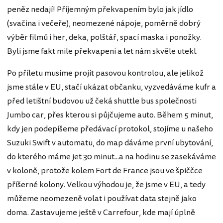
peněz nedají! Příjemným překvapením bylo jak jídlo
(svačina i večeře), neomezené nápoje, poměrně dobrý
výběr filmů i her, deka, polštář, spací maska i ponožky.
Byli jsme fakt mile překvapeni a let nám skvěle utekl.
Po příletu musíme projít pasovou kontrolou, ale jelikož
jsme stále v EU, stačí ukázat občanku, vyzvedáváme kufr a
před letištní budovou už čeká shuttle bus společnosti
Jumbo car, přes kterou si půjčujeme auto. Během 5 minut,
kdy jen podepíšeme předávací protokol, stojíme u našeho
Suzuki Swift v automatu, do map dáváme první ubytování,
do kterého máme jet 30 minut...a na hodinu se zasekáváme
v koloně, protože kolem Fort de France jsou ve špiččce
příšerné kolony. Velkou výhodou je, že jsme v EU, a tedy
můžeme neomezeně volat i používat data stejně jako
doma. Zastavujeme ještě v Carrefour, kde mají úplně