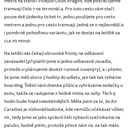
metra na stanici Villejuif-Louis Aragon, kde pokračujeme
tramvají číslo 7 na terminál 4. Pro tuto cestu vám stačí
pouze dvě jízdenky ticket t+, jednu použijete pro cestu
metrem a jednu pro cestu tramvají. Jedná se o nejlevnější a
i poměrně pohodlnou variantu, jak se dostat na letiště za
cca 70 minut.
Na letišti nás čekají obrovské fronty na odbavení
zavazadel (připlatili jsme si jedno odbavené zavadlo,
protože si plánujeme dovézt rumové suvenýry), a i přesto,
že jsme měli skoro 3 hodiny do odletu, jen tak tak stíháme
boarding. Štěstí nám dneska přálo a vyhráváme sedačky u
exitu, takže se radujeme z hodně místa na nohy. Těch 9
hodin bude hned snesitelnějších. Měla jsem za to, že Air
Caraibes je nízkonákladovka, kde nemůžu očekávat vůbec
nic, tedy jsme se jako správní češi vybavili svačinkama na
palubu, hodně pitím, protože přece nám nic za tak málo