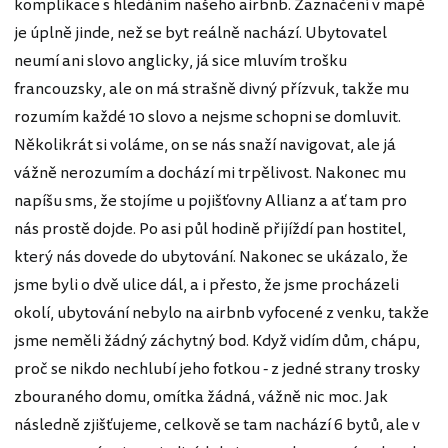
komplikace s hledáním našeho airbnb. Zaznačení v mapě
je úplně jinde, než se byt reálně nachází. Ubytovatel
neumí ani slovo anglicky, já sice mluvím trošku
francouzsky, ale on má strašně divný přízvuk, takže mu
rozumím každé 10 slovo a nejsme schopni se domluvit.
Několikrát si voláme, on se nás snaží navigovat, ale já
vážně nerozumím a dochází mi trpělivost. Nakonec mu
napíšu sms, že stojíme u pojišťovny Allianz a ať tam pro
nás prostě dojde. Po asi půl hodině přijíždí pan hostitel,
který nás dovede do ubytování. Nakonec se ukázalo, že
jsme byli o dvě ulice dál, a i přesto, že jsme procházeli
okolí, ubytování nebylo na airbnb vyfocené z venku, takže
jsme neměli žádný záchytný bod. Když vidím dům, chápu,
proč se nikdo nechlubí jeho fotkou - z jedné strany trosky
zbouraného domu, omítka žádná, vážně nic moc. Jak
následně zjišťujeme, celkově se tam nachází 6 bytů, ale v