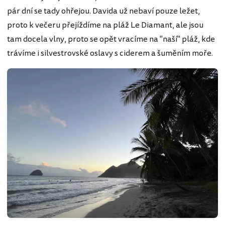
pár dní se tady ohřejou. Davida už nebaví pouze ležet,
proto k večeru přejíždíme na pláž Le Diamant, ale jsou
tam docela vlny, proto se opět vracíme na "naší" pláž, kde
trávíme i silvestrovské oslavy s ciderem a šuměním moře.