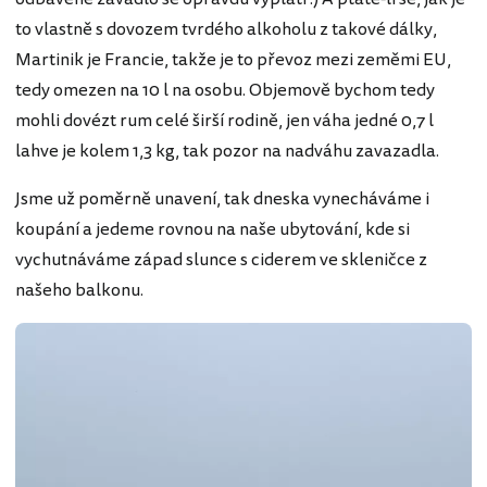
to vlastně s dovozem tvrdého alkoholu z takové dálky,
Martinik je Francie, takže je to převoz mezi zeměmi EU,
tedy omezen na 10 l na osobu. Objemově bychom tedy
mohli dovézt rum celé širší rodině, jen váha jedné 0,7 l
lahve je kolem 1,3 kg, tak pozor na nadváhu zavazadla.
Jsme už poměrně unavení, tak dneska vynecháváme i
koupání a jedeme rovnou na naše ubytování, kde si
vychutnáváme západ slunce s ciderem ve skleničce z
našeho balkonu.