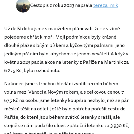
Cestopis z roku 2023 napsala
tereza_mik
Už delší dobu jsme s manželem plánovali, že se v zimě
pojedeme ohřát k moři. Mojí podmínkou byly krásné
dlouhé pláže s bílým pískem a kýčovitými palmami, jeho
jediným přáním bylo, abychom se jenom neváleli. A když v
květnu 2023 padla akce na letenky z Paříže na Martinik za
6 275 Kč, bylo rozhodnuto.
Nakonec jsme s trochou hledání zvolili termín během
volna mezi Vánoci a Novým rokem, a s celkovou cenou 7
675 Kč na osobu jsme letenky koupili a nezbylo, než se pár
měsíců těšit na odlet. Ještě bylo potřeba pořešit cestu do
Paříže, do které jsou během svátků letenky dražší, ale
stejně se nám podařilo ulovit zpáteční letenku za 3 930 Kč,