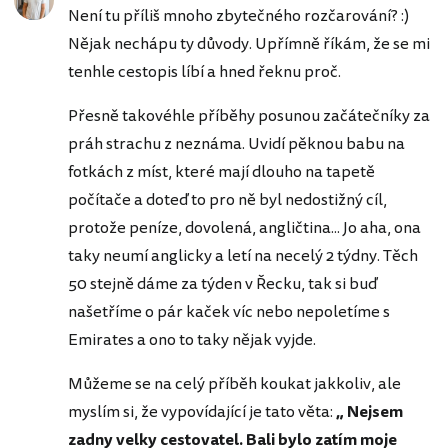
Není tu příliš mnoho zbytečného rozčarování? :)
Nějak nechápu ty důvody. Upřímně říkám, že se mi
tenhle cestopis líbí a hned řeknu proč.
Přesně takovéhle příběhy posunou začátečníky za
práh strachu z neznáma. Uvidí pěknou babu na
fotkách z míst, které mají dlouho na tapetě
počítače a doteď to pro ně byl nedostižný cíl,
protože peníze, dovolená, angličtina... Jo aha, ona
taky neumí anglicky a letí na necelý 2 týdny. Těch
50 stejně dáme za týden v Řecku, tak si buď
našetříme o pár kaček víc nebo nepoletíme s
Emirates a ono to taky nějak vyjde.
Můžeme se na celý příběh koukat jakkoliv, ale
myslím si, že vypovídající je tato věta:
„ Nejsem
zadny velky cestovatel. Bali bylo zatím moje