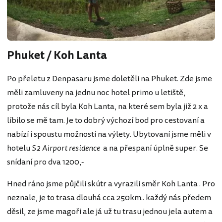
Phuket / Koh Lanta
Po přeletu z Denpasaru jsme doletěli na Phuket. Zde jsme
měli zamluveny na jednu noc hotel primo u letiště,
protože nás cíl byla Koh Lanta, na které sem byla již 2 x a
líbilo se mě tam. Je to dobrý výchozí bod pro cestovaní a
nabízí i spoustu možností na výlety. Ubytovaní jsme měli v
hotelu
S2 Airport residence
a na přespaní úplně super. Se
snídaní pro dva 1200,-
Hned ráno jsme půjčili skútr a vyrazili směr Koh Lanta . Pro
neznale, je to trasa dlouhá cca 250km.. každý nás předem
děsil, ze jsme magoři ale já už tu trasu jednou jela autem a