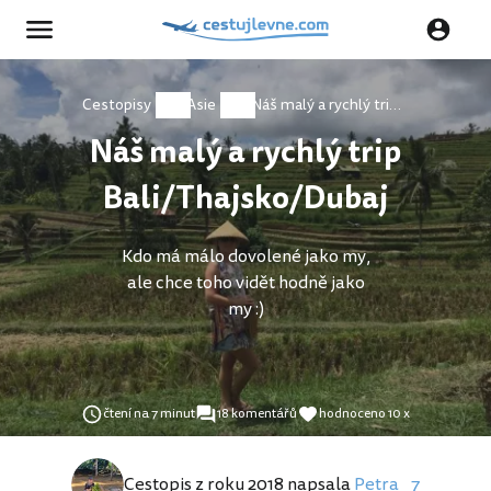
Cestopisy
Asie
Náš malý a rychlý trip Bali/Thajsko/Dubaj
Náš malý a rychlý trip
Bali/Thajsko/Dubaj
Kdo má málo dovolené jako my,
ale chce toho vidět hodně jako
my :)
čtení na 7 minut
18 komentářů
hodnoceno 10 x
Cestopis z roku 2018 napsala
Petra _7