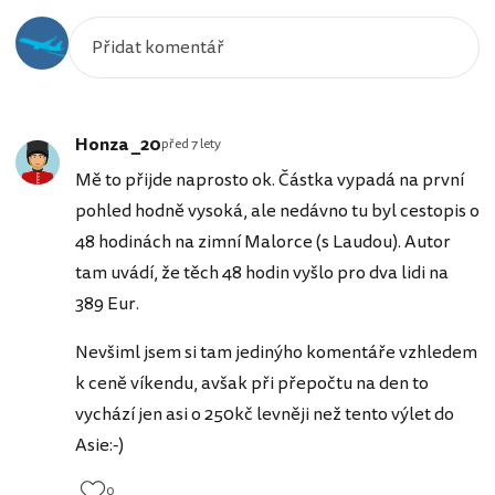
Honza _20
před 7 lety
Mě to přijde naprosto ok. Částka vypadá na první
pohled hodně vysoká, ale nedávno tu byl cestopis o
48 hodinách na zimní Malorce (s Laudou). Autor
tam uvádí, že těch 48 hodin vyšlo pro dva lidi na
389 Eur.
Nevšiml jsem si tam jedinýho komentáře vzhledem
k ceně víkendu, avšak při přepočtu na den to
vychází jen asi o 250kč levněji než tento výlet do
Asie:-)
0