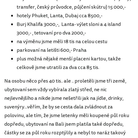
transfer, český průvodce, půjčení skútru) 15 000,-
hotely Phuket, Lanta, Dubaj cca 8500,-
Burj Khalifa 3000,-, Lanta- výlet sloni a 4 island
3000,- , tetovaní pro dva 2000,-
na výměnu jsme měli 18 tis na celou cestu
parkovaní na letišti 600,- Praha
plus možná nějaké menší placeni kartou, takže
celkově jsme utratili za dva cca 85 tis.
Na osobu něco přes 40 tis.. ale .. proletěli jsme tři země,
ubytovaní sem vždy vybírala zlatý střed, ne nic
nejlevnějšího a nikde jsme nešetřili jak na jídle, drinky,
suvenýry...věřím, že by se cesta dala zvládnout za
polovinu, ale tím, že jsme letenky měli koupené půl roku
dopředu, ubytovaní na Bali jsem platila také dopředu,
částky se za půl roku rozptýlily a nebyl to naráz takový