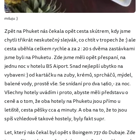
miluju :)
Zpět na Phuket nás čekala opět cesta skútrem, kdy jsme
chytli třikrát neskutečný slejvák, co chtít v tropech že :) ale
cesta uběhla celkem rychle a za 2 : 20 s dvěma zastávkami
jsme byli na Phuketu . Zde jsme měli opět přespaní, na
jednu noc v hotelu BS Aiport. Snad nejlepší ubytko na
vybaveni :) od kartáčku na zuby, krémů, sprcháčů, mýdel,
balené vody, prostě vše. Se snídaní pro dva 1460,- za noc.
Všechny hotely uvádím i proto, abyste měli představu o
ceně a o tom, že oba hotely na Phuketu jsou přímo u
letiště, cesta pěšky cca 4 minuty. A oba na to, že to jsou
spíš vzhledově takové hostely, byly fakt supr.
Let, který nás čekal byl opět s Boingem 737 do Dubaje. Zde