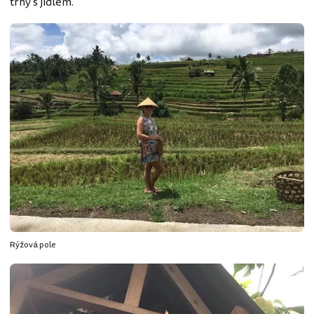
trhy s jídlem.
Rýžová pole