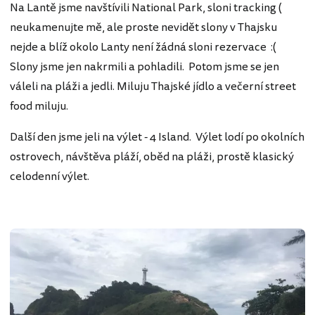
Na Lantě jsme navštívili National Park, sloni tracking (
neukamenujte mě, ale proste nevidět slony v Thajsku
nejde a blíž okolo Lanty není žádná sloni rezervace :(
Slony jsme jen nakrmili a pohladili. Potom jsme se jen
váleli na pláži a jedli. Miluju Thajské jídlo a večerní street
food miluju.
Další den jsme jeli na výlet - 4 Island. Výlet lodí po okolních
ostrovech, návštěva pláží, oběd na pláži, prostě klasický
celodenní výlet.