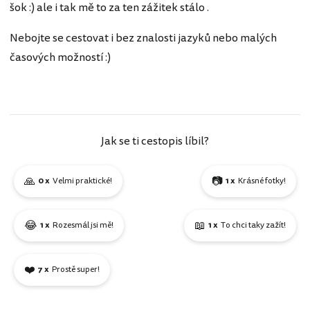
šok :) ale i tak mě to za ten zážitek stálo .
Nebojte se cestovat i bez znalosti jazyků nebo malých
časových možností :)
Jak se ti cestopis líbil?
🙏
📷
0 x
Velmi praktické!
1 x
Krásné fotky!
😂
📖
1 x
Rozesmál jsi mě!
1 x
To chci taky zažít!
❤️
7 x
Prostě super!