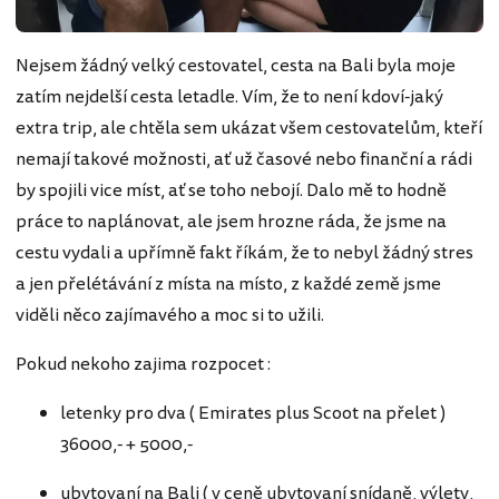
Nejsem žádný velký cestovatel, cesta na Bali byla moje
zatím nejdelší cesta letadle. Vím, že to není kdoví-jaký
extra trip, ale chtěla sem ukázat všem cestovatelům, kteří
nemají takové možnosti, ať už časové nebo finanční a rádi
by spojili vice míst, ať se toho nebojí. Dalo mě to hodně
práce to naplánovat, ale jsem hrozne ráda, že jsme na
cestu vydali a upřímně fakt říkám, že to nebyl žádný stres
a jen přelétávání z místa na místo, z každé země jsme
viděli něco zajímavého a moc si to užili.
Pokud nekoho zajima rozpocet :
letenky pro dva ( Emirates plus Scoot na přelet )
36000,- + 5000,-
ubytovaní na Bali ( v ceně ubytovaní snídaně, výlety,