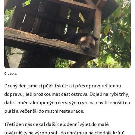
Cibetka
Druhý den jsme si půjčili skútr a i přes opravdu šílenou
dopravu, jeli prozkoumat část ostrova. Dojeli na rybí trhy,
dali si oběd z koupených čerstvých ryb, na chvíli lenošili na
pláži a večer šli do místní restaurace.
Třetí den nás čekal další celodenní výlet do malé
továrničky na výrobu soli, do chrámu a na chodník králů.