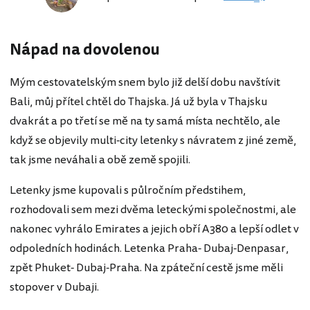
Nápad na dovolenou
Mým cestovatelským snem bylo již delší dobu navštívit
Bali, můj přítel chtěl do Thajska. Já už byla v Thajsku
dvakrát a po třetí se mě na ty samá místa nechtělo, ale
když se objevily multi-city letenky s návratem z jiné země,
tak jsme neváhali a obě země spojili.
Letenky jsme kupovali s půlročním předstihem,
rozhodovali sem mezi dvěma leteckými společnostmi, ale
nakonec vyhrálo Emirates a jejich obří A380 a lepší odlet v
odpoledních hodinách. Letenka Praha- Dubaj-Denpasar,
zpět Phuket- Dubaj-Praha. Na zpáteční cestě jsme měli
stopover v Dubaji.