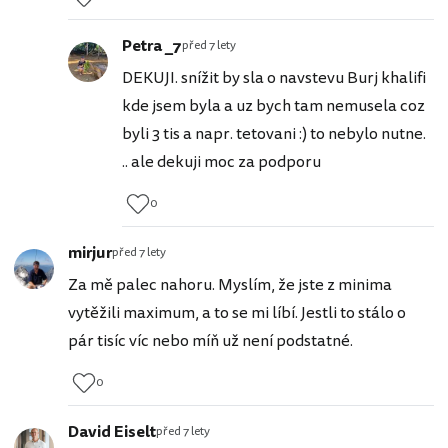
Petra _7
před 7 lety
DEKUJI. snížit by sla o navstevu Burj khalifi
kde jsem byla a uz bych tam nemusela coz
byli 3 tis a napr. tetovani :) to nebylo nutne.
.. ale dekuji moc za podporu
0
mirjur
před 7 lety
Za mě palec nahoru. Myslím, že jste z minima
vytěžili maximum, a to se mi líbí. Jestli to stálo o
pár tisíc víc nebo míň už není podstatné.
0
David Eiselt
před 7 lety