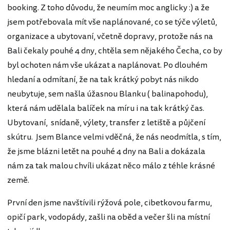
booking. Z toho důvodu, že neumím moc anglicky :) a že
jsem potřebovala mít vše naplánované, co se týče výletů,
organizace a ubytovaní, včetně dopravy, protože nás na
Bali čekaly pouhé 4 dny, chtěla sem nějakého Čecha, co by
byl ochoten nám vše ukázat a naplánovat. Po dlouhém
hledaní a odmítaní, že na tak krátký pobyt nás nikdo
neubytuje, sem našla úžasnou Blanku ( balinapohodu),
která nám udělala balíček na míru i na tak krátký čas.
Ubytovaní, snídaně, výlety, transfer z letiště a půjčení
skútru. Jsem Blance velmi vděčná, že nás neodmítla, s tím,
že jsme blázni letět na pouhé 4 dny na Bali a dokázala
nám za tak malou chvíli ukázat něco málo z téhle krásné
země.
První den jsme navštívili rýžová pole, cibetkovou farmu,
opičí park, vodopády, zašli na oběd a večer šli na místní