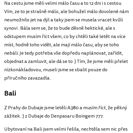
Na cestu jsme měli velmi málo času a to 12 dni i s cestou.
Vím, ze to je strašně málo, ale bohužel málo dovolené nám
neumožnilo jet na dýl a taky jsem se musela vracet kvůli
synovi . Bála sem se, že to bude děsně hektické, ale s
odstupem musím říct všem, co by chtěli také letět na více
míst, hodně toho vidět, ale mají málo času, aby se toho
nebáli. Je tedy potřeba vše dopředu naplánovat, zařídit,
objednat a zamluvit, ale dá se to :) Tím, že jsme měli přelet
nízkonákladovou, museli jsme se sbalit pouze do
příručního zavazadla .
Bali
Z Prahy do Dubaje jsme letěli A380 a musím říct, že pěkný
zážitek. :) z Dubaje do Denpasaru Boingem 777.
Ubytovaní na Bali jsem velmi řešila, nechtěla sem nic přes