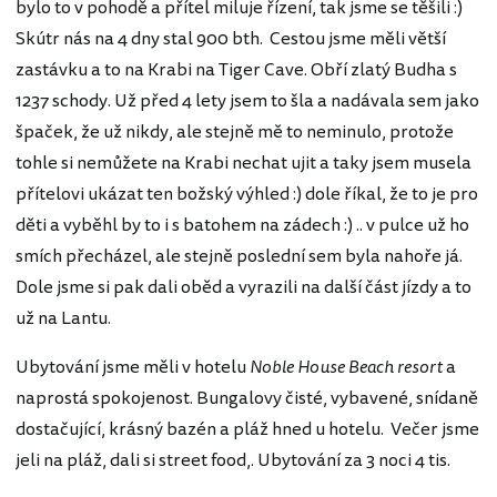
bylo to v pohodě a přítel miluje řízení, tak jsme se těšili :)
Skútr nás na 4 dny stal 900 bth. Cestou jsme měli větší
zastávku a to na Krabi na Tiger Cave. Obří zlatý Budha s
1237 schody. Už před 4 lety jsem to šla a nadávala sem jako
špaček, že už nikdy, ale stejně mě to neminulo, protože
tohle si nemůžete na Krabi nechat ujit a taky jsem musela
přítelovi ukázat ten božský výhled :) dole říkal, že to je pro
děti a vyběhl by to i s batohem na zádech :) .. v pulce už ho
smích přecházel, ale stejně poslední sem byla nahoře já.
Dole jsme si pak dali oběd a vyrazili na další část jízdy a to
už na Lantu.
Ubytování jsme měli v hotelu
Noble House Beach resort
a
naprostá spokojenost. Bungalovy čisté, vybavené, snídaně
dostačující, krásný bazén a pláž hned u hotelu. Večer jsme
jeli na pláž, dali si street food,. Ubytování za 3 noci 4 tis.