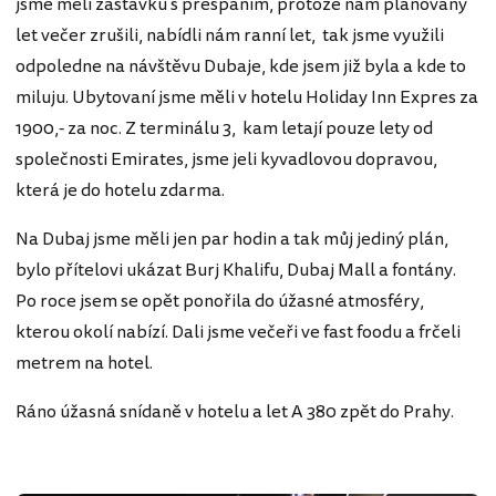
jsme měli zastávku s přespáním, protože nám plánovaný
let večer zrušili, nabídli nám ranní let, tak jsme využili
odpoledne na návštěvu Dubaje, kde jsem již byla a kde to
miluju. Ubytovaní jsme měli v hotelu Holiday Inn Expres za
1900,- za noc. Z terminálu 3, kam letají pouze lety od
společnosti Emirates, jsme jeli kyvadlovou dopravou,
která je do hotelu zdarma.
Na Dubaj jsme měli jen par hodin a tak můj jediný plán,
bylo přítelovi ukázat Burj Khalifu, Dubaj Mall a fontány.
Po roce jsem se opět ponořila do úžasné atmosféry,
kterou okolí nabízí. Dali jsme večeři ve fast foodu a frčeli
metrem na hotel.
Ráno úžasná snídaně v hotelu a let A 380 zpět do Prahy.