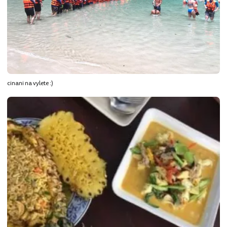
cinani na vylete :)