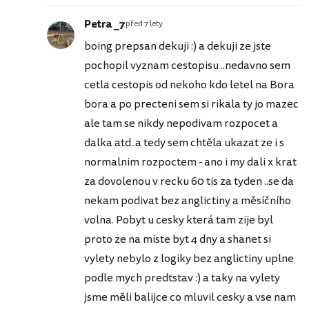
Petra _7
před 7 lety
boing prepsan dekuji :) a dekuji ze jste
pochopil vyznam cestopisu ..nedavno sem
cetla cestopis od nekoho kdo letel na Bora
bora a po precteni sem si rikala ty jo mazec
ale tam se nikdy nepodivam rozpocet a
dalka atd..a tedy sem chtěla ukazat ze i s
normalnim rozpoctem - ano i my dali x krat
za dovolenou v recku 60 tis za tyden ..se da
nekam podivat bez anglictiny a měsíčního
volna. Pobyt u cesky která tam zije byl
proto ze na miste byt 4 dny a shanet si
vylety nebylo z logiky bez anglictiny uplne
podle mych predtstav :) a taky na vylety
jsme měli balijce co mluvil cesky a vse nam