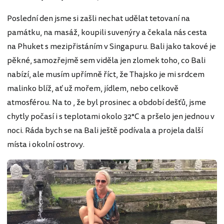
Poslední den jsme si zašli nechat udělat tetovaní na
památku, na masáž, koupili suvenýry a čekala nás cesta
na Phuket s mezipřistáním v Singapuru. Bali jako takové je
pěkné, samozřejmě sem viděla jen zlomek toho, co Bali
nabízí, ale musím upřímně říct, že Thajsko je mi srdcem
malinko blíž, ať už mořem, jídlem, nebo celkově
atmosférou. Na to , že byl prosinec a období dešťů, jsme
chytly počasí i s teplotami okolo 32°C a pršelo jen jednou v
noci. Ráda bych se na Bali ještě podívala a projela další
místa i okolní ostrovy.