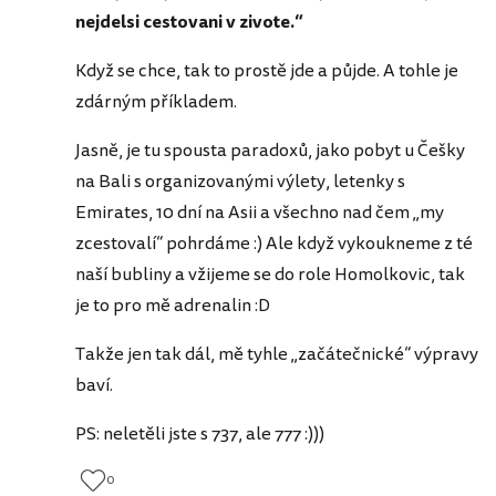
nejdelsi cestovani v zivote.“
Když se chce, tak to prostě jde a půjde. A tohle je
zdárným příkladem.
Jasně, je tu spousta paradoxů, jako pobyt u Češky
na Bali s organizovanými výlety, letenky s
Emirates, 10 dní na Asii a všechno nad čem „my
zcestovalí“ pohrdáme :) Ale když vykoukneme z té
naší bubliny a vžijeme se do role Homolkovic, tak
je to pro mě adrenalin :D
Takže jen tak dál, mě tyhle „začátečnické“ výpravy
baví.
PS: neletěli jste s 737, ale 777 :)))
0