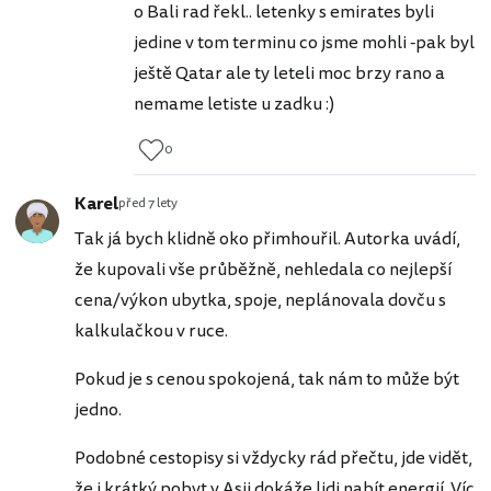
o Bali rad řekl.. letenky s emirates byli
jedine v tom terminu co jsme mohli -pak byl
ještě Qatar ale ty leteli moc brzy rano a
nemame letiste u zadku :)
0
Karel
před 7 lety
Tak já bych klidně oko přimhouřil. Autorka uvádí,
že kupovali vše průběžně, nehledala co nejlepší
cena/výkon ubytka, spoje, neplánovala dovču s
kalkulačkou v ruce.
Pokud je s cenou spokojená, tak nám to může být
jedno.
Podobné cestopisy si vždycky rád přečtu, jde vidět,
že i krátký pobyt v Asii dokáže lidi nabít energií. Víc