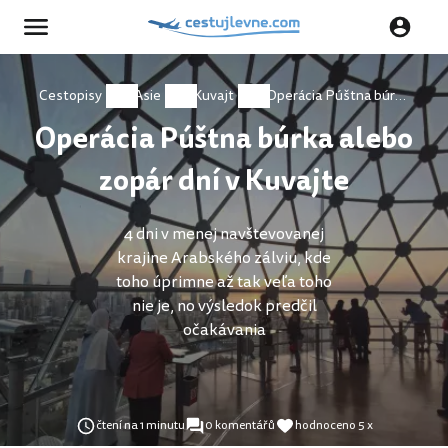
Cestopisy
Asie
Kuvajt
Operácia Púštna búrka alebo zopár dní v Kuvajte
Operácia Púštna búrka alebo
zopár dní v Kuvajte
4 dni v menej navštevovanej
krajine Arabského zálviu, kde
toho úprimne až tak veľa toho
nie je, no výsledok predčil
očakávania
čtení na 1 minutu
0 komentářů
hodnoceno 5 x