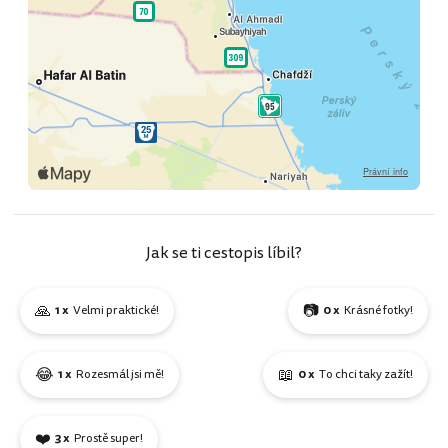
Jak se ti cestopis líbil?
🙏
📷
1 x
Velmi praktické!
0 x
Krásné fotky!
😂
📖
1 x
Rozesmál jsi mě!
0 x
To chci taky zažít!
❤️
3 x
Prostě super!