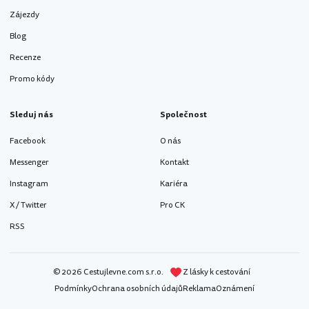
Zájezdy
Blog
Recenze
Promo kódy
Sleduj nás
Společnost
Facebook
O nás
Messenger
Kontakt
Instagram
Kariéra
X / Twitter
Pro CK
RSS
© 2026 Cestujlevne.com s.r.o.
Z lásky k cestování
Podmínky
Ochrana osobních údajů
Reklama
Oznámení