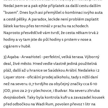
Nedal jsem se a pak ejhle příplatek za další cestu dalším
"busem". Dnes bych asi přemýšlel o kombinaci svýho auta
a cestě pěšky. A paradox, leckde není problém zaplatit
šátek kartou přes terminál v prachu na schodech.
Naprosto přesvědčivě vám tvrdí, že cesta někam trvá 2
hodiny a vy tam jste do půl hodiny s prstem v nose a
cigárem v hubě.
3) Aqaba - ArwaHotel - perfektní, velká terasa. Výborný
deal, živé město. Hned vedle vlastně jediná použitelná
pláž, další až u hranice se Saúdskou Arábií. Nedaleko i 2
Liquer store - oficiální prodej alkoholu, tady s nižší daní
než na severu. 0,7 tvrdýho za obyčejný značky cca 6-10
JOD, pivo za 2-3 v plechovce, i Budvar. Na severu zhruba
dvojnásobek. Taky byla kontrola kufru a zavazadel kousek
před odbočkou na Wadi Rum, povolen převoz 1 litr na