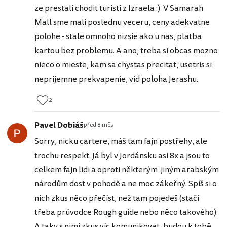
ze prestali chodit turisti z Izraela :) V Samarah
Mall sme mali poslednu veceru, ceny adekvatne
polohe - stale omnoho nizsie ako u nas, platba
kartou bez problemu. A ano, treba si obcas mozno
nieco o mieste, kam sa chystas precitat, usetris si
neprijemne prekvapenie, vid poloha Jerashu.
2
Pavel Dobiáš
před 8 měs
Sorry, nicku cartere, máš tam fajn postřehy, ale
trochu respekt. Já byl v Jordánsku asi 8x a jsou to
celkem fajn lidi a oproti některým jiným arabským
národům dost v pohodě a ne moc zákeřný. Spíš si o
nich zkus něco přečíst, než tam pojedeš (stačí
třeba průvodce Rough guide nebo něco takového).
A taky s nimi zkus víc komunikovat, budou k tobě