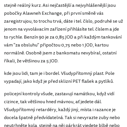
stejně reálný kurz. Asi nejčastější a nejvyhlášenější jsou
pobočky Alawneh Exchange, při první směně vás
zaregistrujou, to trochu trvá, dáte i tel. číslo, podruhé se už
jenom na vyvolávacím zařízení přihlásíte tel. číslem a jde
to rychle. Benzín 90 je za 0,85 JOD a při každým tankování
vám "za obsluhu" připočtou 0,75 nebo 1 JOD, kartou
normálně. Osobně jsem z bankomatu nevybíral, ostatní
říkali, že většinou za 5 JOD.
kde jsou lidi, tam je i bordel. Všudypřítomný plast. Pole
vypadají, jako když je před sklizní PET flašek a pytlíků.
policejní kontroly všude, zastavují namátkou, když vidí
cizince, tak většinou hned mávnou, ať jedete dál.
Všudypřítomný retardéry, každý jiný, místa i razance je
docela špatně předvídatelná. Tak si nevyrazte zuby nebo
neutrhněte kola, stejně na něj párkrát vjedete blbě nebo