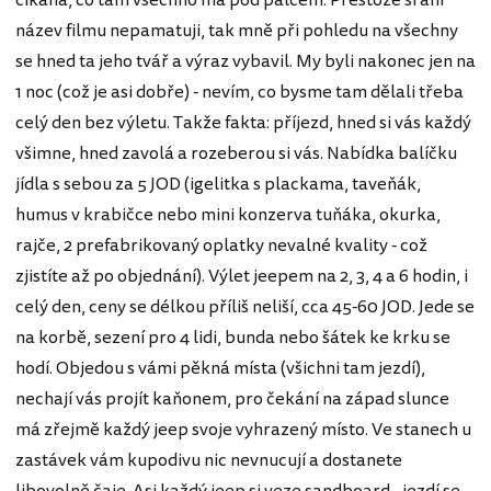
cikána, co tam všechno má pod palcem. Přestože si ani
název filmu nepamatuji, tak mně při pohledu na všechny
se hned ta jeho tvář a výraz vybavil. My byli nakonec jen na
1 noc (což je asi dobře) - nevím, co bysme tam dělali třeba
celý den bez výletu. Takže fakta: příjezd, hned si vás každý
všimne, hned zavolá a rozeberou si vás. Nabídka balíčku
jídla s sebou za 5 JOD (igelitka s plackama, taveňák,
humus v krabičce nebo mini konzerva tuňáka, okurka,
rajče, 2 prefabrikovaný oplatky nevalné kvality - což
zjistíte až po objednání). Výlet jeepem na 2, 3, 4 a 6 hodin, i
celý den, ceny se délkou příliš neliší, cca 45-60 JOD. Jede se
na korbě, sezení pro 4 lidi, bunda nebo šátek ke krku se
hodí. Objedou s vámi pěkná místa (všichni tam jezdí),
nechají vás projít kaňonem, pro čekání na západ slunce
má zřejmě každý jeep svoje vyhrazený místo. Ve stanech u
zastávek vám kupodivu nic nevnucují a dostanete