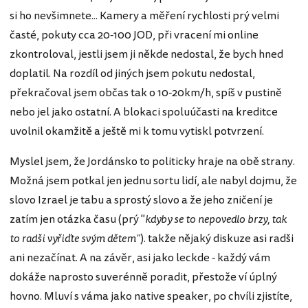
si ho nevšimnete... Kamery a měření rychlosti prý velmi
časté, pokuty cca 20-100 JOD, při vracení mi online
zkontroloval, jestli jsem ji někde nedostal, že bych hned
doplatil. Na rozdíl od jiných jsem pokutu nedostal,
překračoval jsem občas tak o 10-20km/h, spíš v pustině
nebo jel jako ostatní. A blokaci spoluúčasti na kreditce
uvolnil okamžitě a ještě mi k tomu vytiskl potvrzení.
Myslel jsem, že Jordánsko to politicky hraje na obě strany.
Možná jsem potkal jen jednu sortu lidí, ale nabyl dojmu, že
slovo Izrael je tabu a sprostý slovo a že jeho zničení je
zatím jen otázka času (prý "
kdyby se to nepovedlo brzy, tak
to radši vyřiďte svým dětem"
). takže nějaký diskuze asi radši
ani nezačínat. A na závěr, asi jako leckde - každý vám
dokáže naprosto suverénně poradit, přestože ví úplný
hovno. Mluví s váma jako native speaker, po chvíli zjistíte,