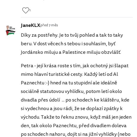
1
JaneKLX
před 7 měs
Díky za postřehy. Je to tvůj pohled a tak to taky
beru. V dost věcech s tebou i souhlasím, byť
Jordánsko miluju a Palestince miluju obzvlášť.
Petra - její krása roste s tím, jak ochotný jsi šlapat
mimo hlavní turistické cesty. Každý letí od Al
Paznechtu :-) hned na tu stupidní ale ideálně
sociálně statutovou vyhlídku, potom letí okolo
divadla přes údolí ... po schodech ke kláštěru, kde
si vydechnou a jsou rádi, že se doplazí zpátky k
východu. Takže to řeknu znovu, když máš jen jeden
den, tak okolo Paznechtu, před divadlem doleva
po schodech nahoru, dojít si na jižní vyhlídky (nebo