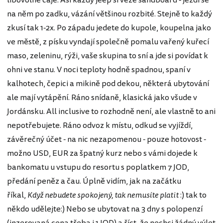
libovolně čaje. Asi každý jeep si veze sandboard - jezdí se
na něm po zadku, vázání většinou rozbité. Stejně to každý
zkusí tak 1-2x. Po západu jedete do kupole, koupelna jako
ve městě, z písku vyndají společně pomalu vařený kuřecí
maso, zeleninu, rýži, vaše skupina to sní a jde si povídat k
ohni ve stanu. V noci teploty hodně spadnou, spaní v
kalhotech, čepici a mikině pod dekou, některá ubytování
ale mají vytápění. Ráno snídaně, klasická jako všude v
Jordánsku. All inclusive to rozhodně není, ale vlastně to ani
nepotřebujete. Ráno odvoz k místu, odkud se vyjíždí,
závěrečný účet - na nic nezapomenou - pouze hotovost -
možno USD, EUR za špatný kurz nebo s vámi dojede k
bankomatu u vstupu do resortu s poplatkem 7 JOD,
předání peněz a čau. Úplně vidím, jak na začátku
říkal,
Když nebudete spokojený, tak nemusíte platit
:) tak to
někdo udělejte:) Nebo se ubytovat na 3 dny s polopenzí