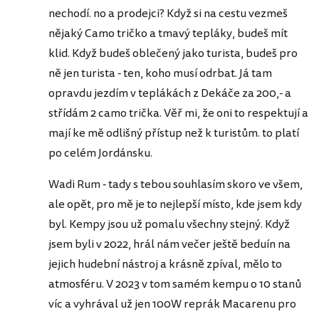
nechodí. no a prodejci? Když si na cestu vezmeš
nějaký Camo tričko a tmavý tepláky, budeš mít
klid. Když budeš oblečený jako turista, budeš pro
ně jen turista - ten, koho musí odrbat. Já tam
opravdu jezdím v teplákách z Dekáče za 200,- a
střídám 2 camo trička. Věř mi, že oni to respektují a
mají ke mě odlišný přístup než k turistům. to platí
po celém Jordánsku.
Wadi Rum - tady s tebou souhlasím skoro ve všem,
ale opět, pro mě je to nejlepší místo, kde jsem kdy
byl. Kempy jsou už pomalu všechny stejný. Když
jsem byli v 2022, hrál nám večer ještě beduín na
jejich hudební nástroj a krásně zpíval, mělo to
atmosféru. V 2023 v tom samém kempu o 10 stanů
víc a vyhrával už jen 100W reprák Macarenu pro