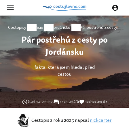
Cestopisy
Asie
Jordánsko
Pár postřehů z cesty po Jordánsku
Pár postřehů z cesty po
Jordánsku
fakta, která jsem hledal před
cestou
čtení na 10 minut
7 komentářů
hodnoceno 6 x
Cestopis z roku 2025 napsal
nickcarter