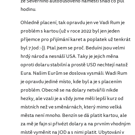
ze Severního autobusového náměstí snad co půl
hodinu.
Ohledně placení, tak opravdu jen ve Vadi Rum je
problém s kartou (už v roce 2022 byl jen jeden
příjemce pro přijímání karet a poplatek už tenkrát
byl 7 Jod :-)). Ptal jsem se proč. Beduíni jsou velmi
hrdý národ a nesnáší USA. Taky je jejich měna
oproti dolaru stabilní a prostě USD nechtejí natož
Eura. Našim Eurům se doslova vysmáli. Wadi Rum
je opravdu jediné místo, kde byl a je s placením
problém. Obecně se na dolary netvářili nikde
hezky, ale vzali je a vždy jsme měli lepší kurz od
místních než ve směnárnách, který mimo velká
města není mnoho. Benzín se dá platit kartou, ale
za mě je fajn si přivézt dolary a na prvním vhodným
místě vyměnit na JOD a s nimi platit. Ubytování v