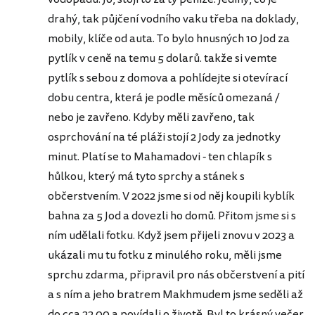
drahý, tak půjčení vodního vaku třeba na doklady,
mobily, klíče od auta. To bylo hnusných 10 Jod za
pytlík v ceně na temu 5 dolarů. takže si vemte
pytlík s sebou z domova a pohlídejte si otevírací
dobu centra, která je podle měsíců omezaná /
nebo je zavřeno. Kdyby měli zavřeno, tak
osprchování na té pláži stojí 2 Jody za jednotky
minut. Platí se to Mahamadovi - ten chlapík s
hůlkou, který má tyto sprchy a stánek s
občerstvením. V 2022 jsme si od něj koupili kyblík
bahna za 5 Jod a dovezli ho domů. Přitom jsme si s
ním udělali fotku. Když jsem přijeli znovu v 2023 a
ukázali mu tu fotku z minulého roku, měli jsme
sprchu zdarma, připravil pro nás občerstvení a pití
a s ním a jeho bratrem Makhmudem jsme seděli až
do cca 22.00 a povídali o životě. Byl to krásný večer