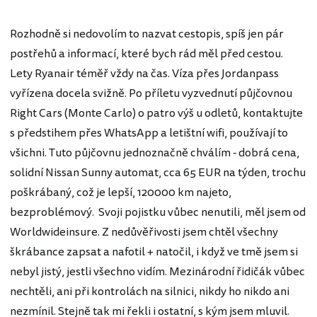
Rozhodně si nedovolím to nazvat cestopis, spíš jen pár
postřehů a informací, které bych rád měl před cestou.
Lety Ryanair téměř vždy na čas. Víza přes Jordanpass
vyřízena docela svižně. Po příletu vyzvednutí půjčovnou
Right Cars (Monte Carlo) o patro výš u odletů, kontaktujte
s předstihem přes WhatsApp a letištní wifi, používají to
všichni. Tuto půjčovnu jednoznačně chválím - dobrá cena,
solidní Nissan Sunny automat, cca 65 EUR na týden, trochu
poškrábaný, což je lepší, 120000 km najeto,
bezproblémový. Svoji pojistku vůbec nenutili, měl jsem od
Worldwideinsure. Z nedůvěřivosti jsem chtěl všechny
škrábance zapsat a nafotil + natočil, i když ve tmě jsem si
nebyl jistý, jestli všechno vidím. Mezinárodní řidičák vůbec
nechtěli, ani při kontrolách na silnici, nikdy ho nikdo ani
nezmínil. Stejně tak mi řekli i ostatní, s kým jsem mluvil.