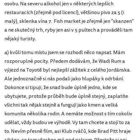
osobu. Na severu alkohol jen v některých lepších
restauracích (zřejmě pod licencí), většinou pivo za 5 (i
malý), sklenka vína 7. Fish market je zřejmě jen "skanzen"
a ne skutečný trh, ryby jen asi v 5 pultech a prováděli tam
nějaký turisty.
4) kvůli tomu místu jsem se rozhodl něco napsat. Mám
rozporuplné pocity. Předem dodávám, že Wadi Rum a
výjezd na Toyotě byl nejlepší zážitek z celého Jordánska.
Ale jednoznačně si nás podali jako hlupáky k odrbání.
Dokonce si tipuji, že snad bude úplně jedno, kde se
ubytujete, protože průběh bude úplně stejný, zaplatíte
všichni tak nějak stejně a fungují jako kmen a velká
komunita několika rodin. A nemáte možnost s tím cokoliv
udělat, vždy budou ve výhodě. Vy tam chcete a stojí to za
to. Nevím přesně film, asi Klub rváčů, kde Brad Pitt hraje