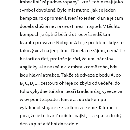
imbecilní "západoevropany", kteří tohle mají jako
symbol dovolené. Bylo mi smutno, jak se jeden
kemp za rok proměnil. Není to jeden klan a je tam
docela slušná nevraživost mezi majiteli. V těchto
kempech je úplně běžné otroctví a vidíš tam
kvanta převážně Nubijců. A to je problém, když tě
takový vozí na jeep tour. Docela nezájem, nemá ti k
historii co říct, protože je rád, že umí pár slov
anglicky, ale nezná nic z místa kromě toho, kde
jsou hlavní atrakce. Takže tě odveze z bodu A, do
B, C, D, ...., cestou ti ohřeje co zbylo od večeře, do
toho vykydne tuňáka, uvaří tradiční čaj, vyveze va
wiev point západu slunce a šup do kempu
vytáhnout stojan se žrádlem ze země. K tomu ti
poví, že je to tradiční jídlo, najíst, .... a spát a druhý
den zaplať a táhni do zadele.