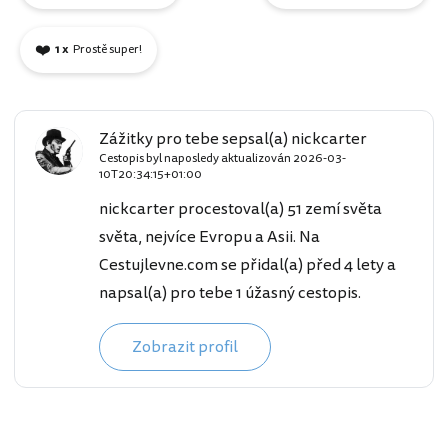
❤️
1 x
Prostě super!
Zážitky pro tebe sepsal(a) nickcarter
Cestopis byl naposledy aktualizován
2026-03-
10T20:34:15+01:00
nickcarter procestoval(a) 51 zemí světa
světa, nejvíce Evropu a Asii. Na
Cestujlevne.com se přidal(a) před 4 lety a
napsal(a) pro tebe 1 úžasný cestopis.
Zobrazit profil