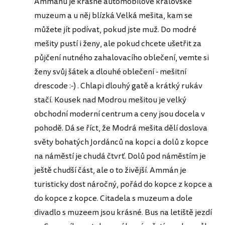
Ammánu je krásné automobilové královské
muzeum a u něj blízká Velká mešita, kam se
můžete jít podívat, pokud jste muž. Do modré
mešity pustí i ženy, ale pokud chcete ušetřit za
půjčení nutného zahalovacího oblečení, vemte si
ženy svůj šátek a dlouhé oblečení - mešitní
drescode :-) . Chlapi dlouhý gatě a krátký rukáv
stačí. Kousek nad Modrou mešitou je velký
obchodní moderní centrum a ceny jsou docela v
pohodě. Dá se říct, že Modrá mešita dělí doslova
světy bohatých Jordánců na kopci a dolů z kopce
na náměstí je chudá čtvrť. Dolů pod náměstím je
ještě chudší část, ale o to živější. Ammán je
turisticky dost náročný, pořád do kopce z kopce a
do kopce z kopce. Citadela s muzeum a dole
divadlo s muzeem jsou krásné. Bus na letiště jezdí