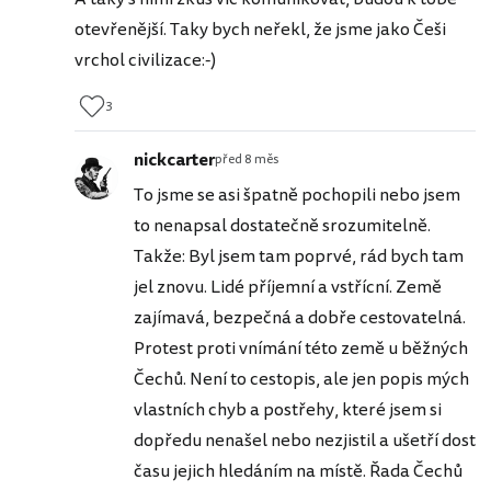
otevřenější. Taky bych neřekl, že jsme jako Češi
vrchol civilizace:-)
3
nickcarter
před 8 měs
To jsme se asi špatně pochopili nebo jsem
to nenapsal dostatečně srozumitelně.
Takže: Byl jsem tam poprvé, rád bych tam
jel znovu. Lidé příjemní a vstřícní. Země
zajímavá, bezpečná a dobře cestovatelná.
Protest proti vnímání této země u běžných
Čechů. Není to cestopis, ale jen popis mých
vlastních chyb a postřehy, které jsem si
dopředu nenašel nebo nezjistil a ušetří dost
času jejich hledáním na místě. Řada Čechů