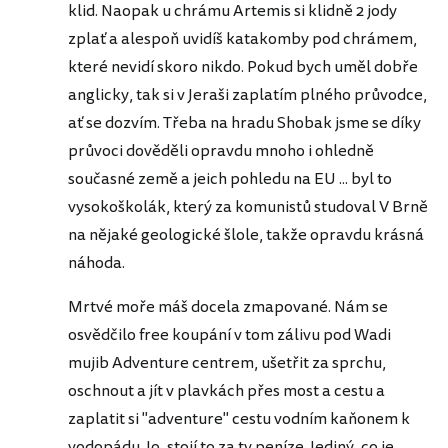
klid. Naopak u chrámu Artemis si klidně 2 jody
zplať a alespoň uvidíš katakomby pod chrámem,
které nevidí skoro nikdo. Pokud bych uměl dobře
anglicky, tak si v Jeraši zaplatím plného průvodce,
ať se dozvím. Třeba na hradu Shobak jsme se díky
průvoci dověděli opravdu mnoho i ohledně
současné země a jeich pohledu na EU ... byl to
vysokoškolák, který za komunistů studoval V Brně
na nějaké geologické šlole, takže opravdu krásná
náhoda.
Mrtvé moře máš docela zmapované. Nám se
osvědčilo free koupání v tom zálivu pod Wadi
mujib Adventure centrem, ušetřit za sprchu,
oschnout a jít v plavkách přes most a cestu a
zaplatit si "adventure" cestu vodním kaňonem k
vodopádu. Jo, stojí to za ty peníze. Jediný, co je