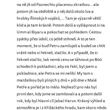
na ně jít od Paznechtu placenou zkratkou ... ale
potom jít na obětiště a z něj dolů okolo lva a
hrobky Římských vojáků, .... Tam je výzarně větší
klid a je tam krásně. Potom dolů a vyšlápnout si na
Umm al Biyaru a pokochat se pohledem. Cestou
zpátky přes údolí, co ještě stihneš. A to je ten
moment, že si buď Petru zamiluješ a budeš se chtít
vrátit nebo si řekneš, stačilo. A v případě, že si
řekneš stačilo, tak nemá cenu se táhnout po 800
schodech k pokladnici, aby sis řekl, byl jsem u
pokladnice, ale Petra se mi nelíbí. My tam s
manželkou byli plných 5 dnů + půl dne v Malé
Petře a pořád je to málo. Nejhezčí pro nás byl
první den, kdy jsme se zamilovali a a potom další
rok, kdy byl hlavní cíl Jabal Harun. Krásný výhled a
atmosféra je i z Křižáckého hradu, kam skoro nikdo