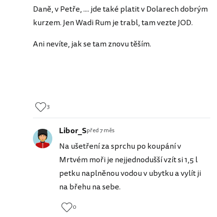
Daně, v Petře, .... jde také platit v Dolarech dobrým
kurzem. Jen Wadi Rum je trabl, tam vezte JOD.
Ani nevíte, jak se tam znovu těším.
3
Libor_S
před 7 měs
Na ušetření za sprchu po koupání v
Mrtvém moři je nejjednodušší vzít si 1,5 l
petku naplněnou vodou v ubytku a vylít ji
na břehu na sebe.
0