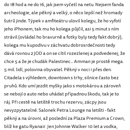
do 18 hod a ne do 16, jak jsem vyčetl na netu. Nejsem fanda
archeologie, ale pěkný a velký, o něco lepší než hromady
šutrů jinde. Týpek v amfiteátru ulovil kolegu, že ho vyfotí
jeho iPhonem, tak mu ho kolega půjčil, asi 5 minut s ním
strávil (ovládal ho bravurně a fotky byly tedy fakt dobrý),
kolega mu kupodivu v záchvatu dobrosrdečnosti tedy
dává rovnou 2 JOD a on se cítil rozezlenej a podvedenej, že
chce 5 a že je chudák Palestinec... Amman je prostě mega.
5 mil. lidí, polovina obyvatel. Pěkný v noci i přes den.
Citadela s výhledem, downtown s trhy, silnice často bez
pruhů. Kdo umí jezdit myšky jako s motokárou a zároveň
se nebojí o auto nebo uhádat případnou škodu, tak je to
ráj. Při cestě na letiště trochu rezervu, zácpy jsou
nevyzpytatelné. Salonek Petra Lounge na letišti - fakt
pěkný a na úrovni, až poslední za Plaza Premium a Crown,
blíž ke gatu Ryanair. Jen Johnnie Walker 10 let a vodka,