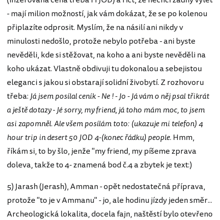
(inzerovaná cena třeba i 1 JOD) a říct, že nechci žádný výlet
- mají milion možností, jak vám dokázat, že se po kolenou
připlazíte odprosit. Myslím, že na násilí ani nikdy v
minulosti nedošlo, protože nebylo potřeba - ani byste
nevěděli, kde si stěžovat, na koho a ani byste nevěděli na
koho ukázat. Vlastně obdivuji tu dokonalou a sebejistou
eleganci s jakou si obstarají solidní živobytí. Z rozhovoru
třeba:
Já jsem posílal ceník - Ne ! - Jo - Já vám o něj psal třikrát
a ještě dotazy - Jé sorry, my friend, já toho mám moc, to jsem
asi zapomněl. Ale všem posílám toto: (ukazuje mi telefon) 4
hour trip in desert 50 JOD 4-(konec řádku) people.
Hmm,
říkám si, to by šlo, jenže "my friend, my píšeme zprava
doleva, takže to 4- znamená bod č.4 a zbytek je text:)
5) Jarash (Jerash), Amman - opět nedostatečná příprava,
protože "to je v Ammanu" - jo, ale hodinu jízdy jeden směr...
Archeologická lokalita, docela fajn, naštěstí bylo otevřeno