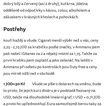
dobrý bílý a červený (asi 2 druhy), kuřárna, jídelna
odděleně od odpočívky s kávou, colou, alkoholem a
zákuskem v krásných křeslech a pohovkách.
Postřehy
kouří každý a všude. Cigaret menší výběr než u nás, ceny
2,25 - 2,75 JOD za krabičku podle značky, v Ammanu jsem
pak našel i Gitanes za 2 a nějaký místní za 1,75. Takže za
první krabku jsem zaplatil 4 jako zelenáč. Na letišti v
Ammanu při odletu po kontrolách jsou Duty free a ceny
jsou mírně nižší než v obchodě.
1 JOD=30 Kč
Všude se píše o dolarech na směnu, bude
to proto, že jejich kurz dináru je v podstatě fixovaný na
USD, takže má dlouhodobě lineární graf, 1 USD = 0,71 JOD
a proto ho upřednostňují. Eura samozřejmě berou taky za