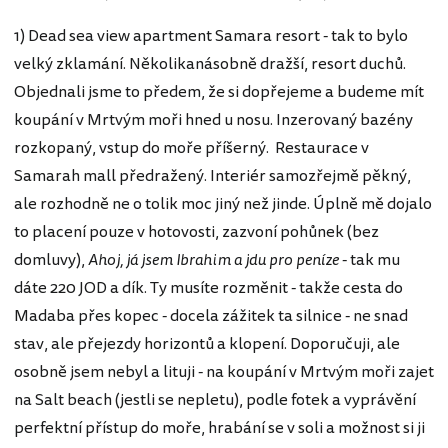
1) Dead sea view apartment Samara resort - tak to bylo
velký zklamání. Několikanásobně dražší, resort duchů.
Objednali jsme to předem, že si dopřejeme a budeme mít
koupání v Mrtvým moři hned u nosu. Inzerovaný bazény
rozkopaný, vstup do moře příšerný. Restaurace v
Samarah mall předražený. Interiér samozřejmě pěkný,
ale rozhodně ne o tolik moc jiný než jinde. Úplně mě dojalo
to placení pouze v hotovosti, zazvoní pohůnek (bez
domluvy),
Ahoj, já jsem Ibrahim a jdu pro peníze
- tak mu
dáte 220 JOD a dík. Ty musíte rozměnit - takže cesta do
Madaba přes kopec - docela zážitek ta silnice - ne snad
stav, ale přejezdy horizontů a klopení. Doporučuji, ale
osobně jsem nebyl a lituji - na koupání v Mrtvým moři zajet
na Salt beach (jestli se nepletu), podle fotek a vyprávění
perfektní přístup do moře, hrabání se v soli a možnost si ji