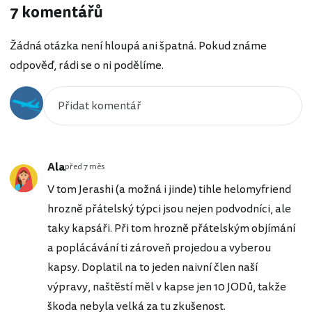
7 komentářů
Žádná otázka není hloupá ani špatná. Pokud známe
odpověď, rádi se o ni podělíme.
Ala
před 7 měs
V tom Jerashi (a možná i jinde) tihle helomyfriend
hrozně přátelský týpci jsou nejen podvodníci, ale
taky kapsáři. Při tom hrozně přátelským objímání
a poplácávání ti zároveň projedou a vyberou
kapsy. Doplatil na to jeden naivní člen naší
výpravy, naštěstí měl v kapse jen 10 JODů, takže
škoda nebyla velká za tu zkušenost.