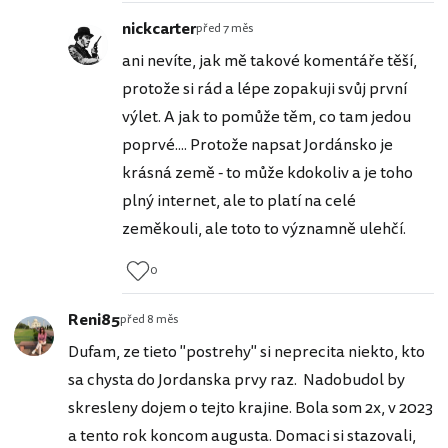
nickcarter
před 7 měs
ani nevíte, jak mě takové komentáře těší,
protože si rád a lépe zopakuji svůj první
výlet. A jak to pomůže těm, co tam jedou
poprvé.... Protože napsat Jordánsko je
krásná země - to může kdokoliv a je toho
plný internet, ale to platí na celé
zeměkouli, ale toto to významně ulehčí.
0
Reni85
před 8 měs
Dufam, ze tieto "postrehy" si neprecita niekto, kto
sa chysta do Jordanska prvy raz. Nadobudol by
skresleny dojem o tejto krajine. Bola som 2x, v 2023
a tento rok koncom augusta. Domaci si stazovali,