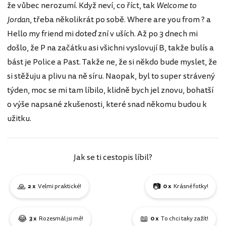
že vůbec nerozumí. Když neví, co říct, tak
Welcome to
Jordan
, třeba několikrát po sobě. Where are you from ? a
Hello my friend mi doteď zní v uších. Až po 3 dnech mi
došlo, že P na začátku asi všichni vyslovují B, takže bulís a
bást je Police a Past. Takže ne, že si někdo bude myslet, že
si stěžuju a plivu na ně síru. Naopak, byl to super strávený
týden, moc se mi tam líbilo, klidně bych jel znovu, bohatší
o výše napsané zkušenosti, které snad někomu budou k
užitku.
Jak se ti cestopis líbil?
🙏
📷
2 x
Velmi praktické!
0 x
Krásné fotky!
😂
📖
3 x
Rozesmál jsi mě!
0 x
To chci taky zažít!