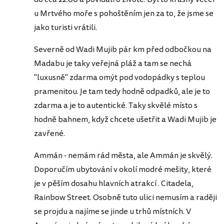
u Mrtvého moře s pohoštěním jen za to, že jsme se
jako turisti vrátili.
Severně od Wadi Mujib pár km před odbočkou na
Madabu je taky veřejná pláž a tam se nechá
"luxusně" zdarma omýt pod vodopádky s teplou
pramenitou. Je tam tedy hodně odpadků, ale je to
zdarma a je to autentické. Taky skvělé místo s
hodně bahnem, když chcete ušetřit a Wadi Mujib je
zavřené.
Ammán - nemám rád města, ale Ammán je skvělý.
Doporučím ubytování v okolí modré mešity, které
je v pěším dosahu hlavních atrakcí . Citadela,
Rainbow Street. Osobně tuto ulici nemusím a raději
se projdu a najíme se jinde u trhů místních. V