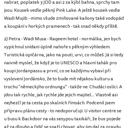
nabrat, poplatek 3 JOD a asi 2 za kýbl bahna, sprchy tam
jsou. Kousek vedle pěkný Pink Lake. A ještě kousek vedle
Wadi Mujib - mimo všude zmiňované kaňony také vodopád
a koupání v horkých pramenech - tak snad někdy příště.
2) Petra - Wadi Musa - Raqeem hotel - normálka, jen bych
vypíchnul snídani úplně nahoře s pěkným výhledem.
Turistická opičárna, jako na pouti, urvi, co můžeš. Já si tedy
naivně myslel, že když je to UNESCO a hlavní tahák pro
koupi Jordanpassu a první, co se každýmu vybaví při
vyslovení Jordánsko, že to bude mít nějakou kulturu a
trochu "německýho ordnungu" - takže ne. Chudáci oslíci. A
jdou tak rychle, jak rychle jde jejich majitel.... Vlastně asi
nejhezčí je ta cesta po skalních římsách. Podcenil jsem
přípravu plánu cesty - to nedoporučuji. U visitor centre se
u busu k Backdoor na vás sesypou taxikáři, že bus pojede
až za dlouho a řidič se snaží chovat, aby jim dal za pravdu.