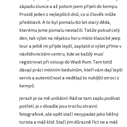
západu slunce a až potom jsem přijeli do kempu.
Prostě jeden z nejlepších dnů, co si člověk může
představit. A to byl pomalu 60 let starý děda,
kterému jsme pomalu nestačili. Takže pokud celý
den, tak výlet na nějakou horu místo klasické jeep
tour a ještě mi přijde lepší, zaplatit si výlet přímo v
návštěvnickém centru, kde se každý musí
registrovat při vstuup do Wadi Rum. Tam totiž
dávají práci místním beduínům, kteří vám dají lepší
servis a autentičnost a nedělají to nubíjští otroci z
kempů.
Jerash je za mě unikátní. Rád se tam zajdu podívat
potřetí. jo v divadle jsou trochu otravní
fotografové, ale opět stačí nevypadat jako běžný
turista a máš klid. Stačí jim důrazně říct ne a máš