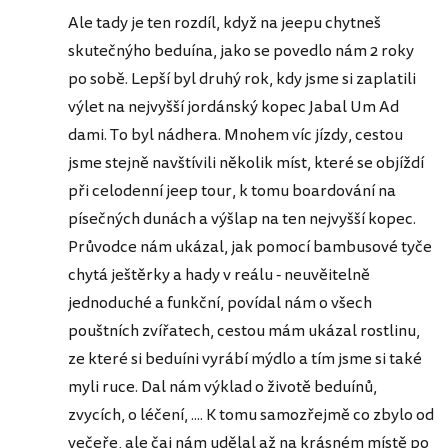
Ale tady je ten rozdíl, když na jeepu chytneš
skutečnýho beduína, jako se povedlo nám 2 roky
po sobě. Lepší byl druhý rok, kdy jsme si zaplatili
výlet na nejvyšší jordánský kopec Jabal Um Ad
dami. To byl nádhera. Mnohem víc jízdy, cestou
jsme stejně navštívili několik míst, které se objíždí
při celodenní jeep tour, k tomu boardování na
písečných dunách a výšlap na ten nejvyšší kopec.
Průvodce nám ukázal, jak pomocí bambusové tyče
chytá ještěrky a hady v reálu - neuvěitelně
jednoduché a funkční, povídal nám o všech
pouštních zvířatech, cestou mám ukázal rostlinu,
ze které si beduíni vyrábí mýdlo a tím jsme si také
myli ruce. Dal nám výklad o životě beduínů,
zvycích, o léčení, .... K tomu samozřejmě co zbylo od
večeře, ale čaj nám udělal až na krásném místě po