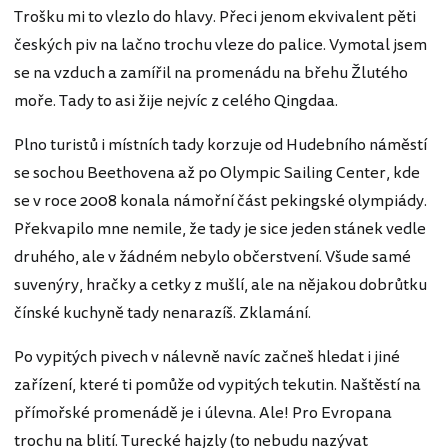
Trošku mi to vlezlo do hlavy. Přeci jenom ekvivalent pěti
českých piv na lačno trochu vleze do palice. Vymotal jsem
se na vzduch a zamířil na promenádu na břehu Žlutého
moře. Tady to asi žije nejvíc z celého Qingdaa.
Plno turistů i místních tady korzuje od Hudebního náměstí
se sochou Beethovena až po Olympic Sailing Center, kde
se v roce 2008 konala námořní část pekingské olympiády.
Překvapilo mne nemile, že tady je sice jeden stánek vedle
druhého, ale v žádném nebylo občerstvení. Všude samé
suvenýry, hračky a cetky z mušlí, ale na nějakou dobrůtku
čínské kuchyně tady nenarazíš. Zklamání.
Po vypitých pivech v nálevně navíc začneš hledat i jiné
zařízení, které ti pomůže od vypitých tekutin. Naštěstí na
přímořské promenádě je i úlevna. Ale! Pro Evropana
trochu na blití. Turecké hajzly (to nebudu nazývat