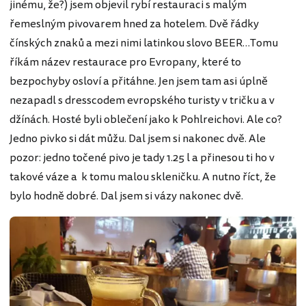
jinému, že?) jsem objevil rybí restauraci s malým
řemeslným pivovarem hned za hotelem. Dvě řádky
čínských znaků a mezi nimi latinkou slovo BEER…Tomu
říkám název restaurace pro Evropany, které to
bezpochyby osloví a přitáhne. Jen jsem tam asi úplně
nezapadl s dresscodem evropského turisty v tričku a v
džínách. Hosté byli oblečení jako k Pohlreichovi. Ale co?
Jedno pivko si dát můžu. Dal jsem si nakonec dvě. Ale
pozor: jedno točené pivo je tady 1.25 l a přinesou ti ho v
takové váze a k tomu malou skleničku. A nutno říct, že
bylo hodně dobré. Dal jsem si vázy nakonec dvě.