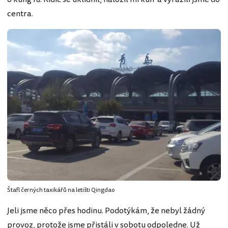
centra.
Štafl černých taxikářů na letišti Qingdao
Jeli jsme něco přes hodinu. Podotýkám, že nebyl žádný
provoz, protože jsme přistáli v sobotu odpoledne. Už