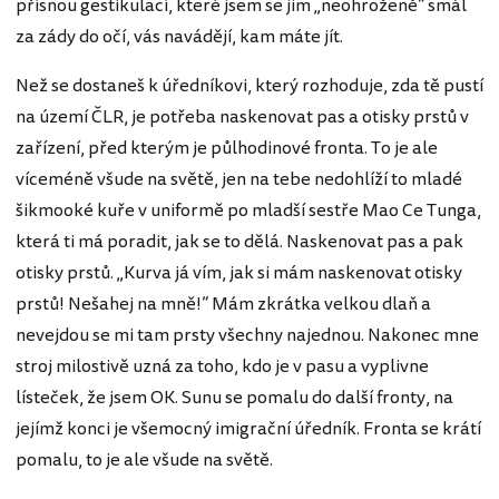
přísnou gestikulací, které jsem se jim „neohroženě“ smál
za zády do očí, vás navádějí, kam máte jít.
Než se dostaneš k úředníkovi, který rozhoduje, zda tě pustí
na území ČLR, je potřeba naskenovat pas a otisky prstů v
zařízení, před kterým je půlhodinové fronta. To je ale
víceméně všude na světě, jen na tebe nedohlíží to mladé
šikmooké kuře v uniformě po mladší sestře Mao Ce Tunga,
která ti má poradit, jak se to dělá. Naskenovat pas a pak
otisky prstů. „Kurva já vím, jak si mám naskenovat otisky
prstů! Nešahej na mně!“ Mám zkrátka velkou dlaň a
nevejdou se mi tam prsty všechny najednou. Nakonec mne
stroj milostivě uzná za toho, kdo je v pasu a vyplivne
lísteček, že jsem OK. Sunu se pomalu do další fronty, na
jejímž konci je všemocný imigrační úředník. Fronta se krátí
pomalu, to je ale všude na světě.