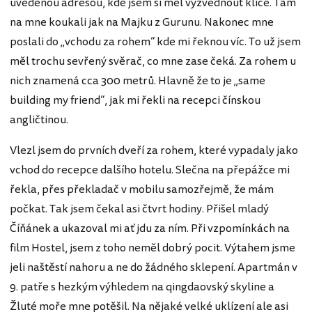
uvedenou adresou, kde jsem si měl vyzvednout klíče. Tam
na mne koukali jak na Majku z Gurunu. Nakonec mne
poslali do „vchodu za rohem“ kde mi řeknou víc. To už jsem
měl trochu sevřený svěrač, co mne zase čeká. Za rohem u
nich znamená cca 300 metrů. Hlavně že to je „same
building my friend“, jak mi řekli na recepci čínskou
angličtinou.
Vlezl jsem do prvních dveří za rohem, které vypadaly jako
vchod do recepce dalšího hotelu. Slečna na přepážce mi
řekla, přes překladač v mobilu samozřejmě, že mám
počkat. Tak jsem čekal asi čtvrt hodiny. Přišel mladý
Číňánek a ukazoval mi ať jdu za ním. Při vzpomínkách na
film Hostel, jsem z toho neměl dobrý pocit. Výtahem jsme
jeli naštěstí nahoru a ne do žádného sklepení. Apartmán v
9. patře s hezkým výhledem na qingdaovský skyline a
Žluté moře mne potěšil. Na nějaké velké uklízení ale asi