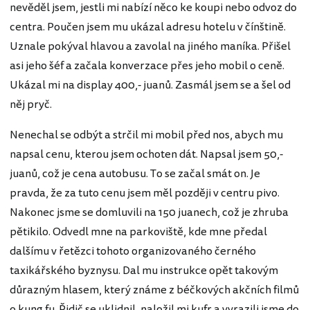
nevěděl jsem, jestli mi nabízí něco ke koupi nebo odvoz do
centra. Poučen jsem mu ukázal adresu hotelu v čínštině.
Uznale pokýval hlavou a zavolal na jiného maníka. Přišel
asi jeho šéf a začala konverzace přes jeho mobil o ceně.
Ukázal mi na display 400,- juanů. Zasmál jsem se a šel od
něj pryč.
Nenechal se odbýt a strčil mi mobil před nos, abych mu
napsal cenu, kterou jsem ochoten dát. Napsal jsem 50,-
juanů, což je cena autobusu. To se začal smát on. Je
pravda, že za tuto cenu jsem měl později v centru pivo.
Nakonec jsme se domluvili na 150 juanech, což je zhruba
pětikilo. Odvedl mne na parkoviště, kde mne předal
dalšímu v řetězci tohoto organizovaného černého
taxikářského byznysu. Dal mu instrukce opět takovým
důrazným hlasem, který známe z béčkových akčních filmů
o kung fu. Řidič se uklidnil, naložil mi kufr a vyrazili jsme do