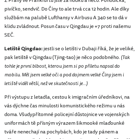
Z Prahy ve Frankfurtu jste za hoďku a něco. Pohodička,
pivíčko, sendvič. Do Číny to ale trvá cca 12 hodin. Ale díky
službám na palubě Lufthansy v Airbusu A 340 se to dá v
klidu zvládnout. Posun času v Qingdau je +7 proti našemu
SEČ.
Letiště Qingdao:
jestli se o letišti v Dubaji říká, že je veliké,
pak letiště v Qingdau (Tjing-tao) je něco podobného.
(Tak
tohle je první blbost, kterou jsem si po příletu napsal do
mobilu. Měl jsem velké oči a pod dojmem velké Číny jsem i
letiště viděl větší, než ve skutečnosti je…)
Při výstupu z letadla, cestou k imigračním úředníkovi, na
vás dýchne čas minulosti komunistického režimu u nás
doma. Všudypřítomné policejní důstojnice ve vojenských
uniformách tě přísným výrazem šikmooké mlaďounké
tváře nenechají na pochybách, kdo je tady pánem a