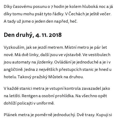
Díky časovému posunu o 7 hodin je kolem hluboká noc a já
díky tomu mohu psát tyto řádky. V Čechách je ještě večer.
A tady už jsme o jeden den napřed, heč.
Den druhý, 4. 11. 2018
Vyzkouším, jak se jezdí metrem. Místní metro je pár let
nové. Má dvě linky, další jsou ve výstavbě. Ve vestibulech
jsou automaty na jízdenky. Ovládání je jednoduché a je i v
angličtině. Jedna z největších přestupcích stanic je hned u
hotelu. Takový pražský Můstek na druhou.
V každé stanici metra je vstupní kontrola zavazadel jako
na letišti. Rentgen a osobní prohlídka. Na všechno opět
dohlíží policajti v uniformě.
Plánek metra je poměrně jednoduchý. Dvě trasy. Kupuji si