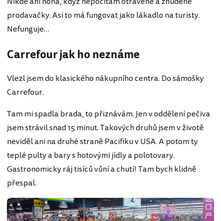
Nikde ani noha, když nepočítám otrávené a znuděné
prodavačky. Asi to má fungovat jako lákadlo na turisty.
Nefunguje…
Carrefour jak ho neznáme
Vlezl jsem do klasického nákupního centra. Do sámošky
Carrefour.
Tam mi spadla brada, to přiznávám. Jen v oddělení pečiva
jsem strávil snad 15 minut. Takových druhů jsem v životě
neviděl ani na druhé straně Pacifiku v USA. A potom ty
teplé pulty a bary s hotovými jídly a polotovary.
Gastronomicky ráj tisíců vůní a chutí! Tam bych klidně
přespal.