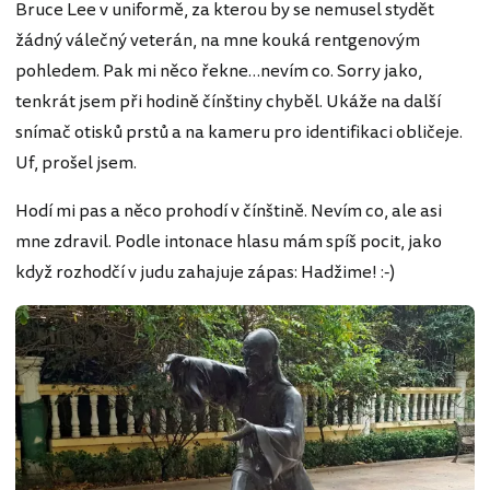
Bruce Lee v uniformě, za kterou by se nemusel stydět
žádný válečný veterán, na mne kouká rentgenovým
pohledem. Pak mi něco řekne…nevím co. Sorry jako,
tenkrát jsem při hodině čínštiny chyběl. Ukáže na další
snímač otisků prstů a na kameru pro identifikaci obličeje.
Uf, prošel jsem.
Hodí mi pas a něco prohodí v čínštině. Nevím co, ale asi
mne zdravil. Podle intonace hlasu mám spíš pocit, jako
když rozhodčí v judu zahajuje zápas: Hadžime! :-)