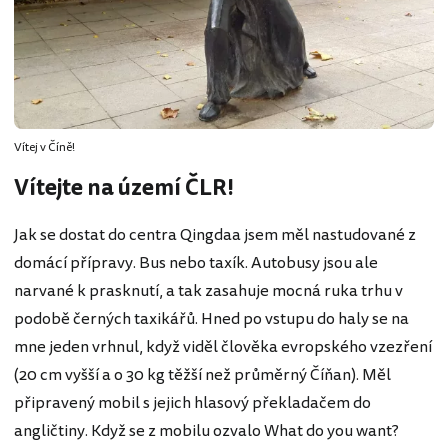
Vítej v Číně!
Vítejte na území ČLR!
Jak se dostat do centra Qingdaa jsem měl nastudované z
domácí přípravy. Bus nebo taxík. Autobusy jsou ale
narvané k prasknutí, a tak zasahuje mocná ruka trhu v
podobě černých taxikářů. Hned po vstupu do haly se na
mne jeden vrhnul, když viděl člověka evropského vzezření
(20 cm vyšší a o 30 kg těžší než průměrný Číňan). Měl
připravený mobil s jejich hlasový překladačem do
angličtiny. Když se z mobilu ozvalo What do you want?