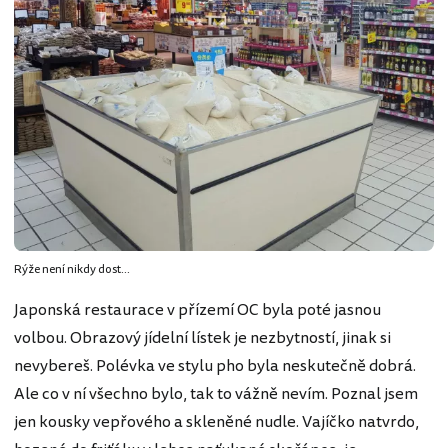
Rýže není nikdy dost...
Japonská restaurace v přízemí OC byla poté jasnou
volbou. Obrazový jídelní lístek je nezbytností, jinak si
nevybereš. Polévka ve stylu pho byla neskutečně dobrá.
Ale co v ní všechno bylo, tak to vážně nevím. Poznal jsem
jen kousky vepřového a skleněné nudle. Vajíčko natvrdo,