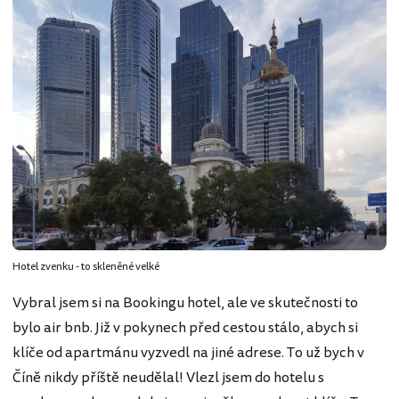
Hotel zvenku - to skleněné velké
Vybral jsem si na Bookingu hotel, ale ve skutečnosti to
bylo air bnb. Již v pokynech před cestou stálo, abych si
klíče od apartmánu vyzvedl na jiné adrese. To už bych v
Číně nikdy příště neudělal! Vlezl jsem do hotelu s