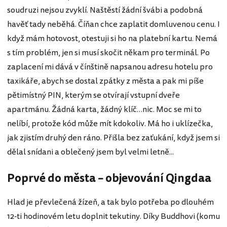
soudruzi nejsou zvyklí. Naštěstí žádní švábi a podobná
havěť tady neběhá. Číňan chce zaplatit domluvenou cenu. I
když mám hotovost, otestuji si ho na platební kartu. Nemá
s tím problém, jen si musí skočit někam pro terminál. Po
zaplacení mi dává v čínštině napsanou adresu hotelu pro
taxikáře, abych se dostal zpátky z města a pak mi píše
pětimístný PIN, kterým se otvírají vstupní dveře
apartmánu. Žádná karta, žádný klíč…nic. Moc se mi to
nelíbí, protože kód může mít kdokoliv. Má ho i uklízečka,
jak zjistím druhý den ráno. Přišla bez zaťukání, když jsem si
dělal snídani a oblečený jsem byl velmi letně...
Poprvé do města – objevování Qingdaa
Hlad je převlečená žízeň, a tak bylo potřeba po dlouhém
12-ti hodinovém letu doplnit tekutiny. Díky Buddhovi (komu