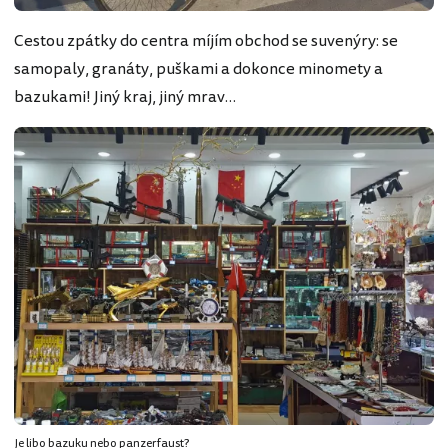
Cestou zpátky do centra míjím obchod se suvenýry: se
samopaly, granáty, puškami a dokonce minomety a
bazukami! Jiný kraj, jiný mrav…
Je libo bazuku nebo panzerfaust?