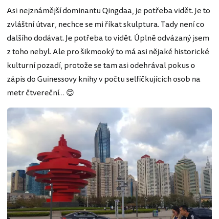
Asi nejznámější dominantu Qingdaa, je potřeba vidět. Je to
zvláštní útvar, nechce se mi říkat skulptura. Tady není co
dalšího dodávat. Je potřeba to vidět. Úplně odvázaný jsem
z toho nebyl. Ale pro šikmooký to má asi nějaké historické
kulturní pozadí, protože se tam asi odehrával pokus o
zápis do Guinessovy knihy v počtu selfíčkujících osob na
metr čtvereční… 😊