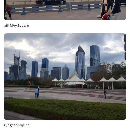
4th MAy Square
Qingdao Skyline