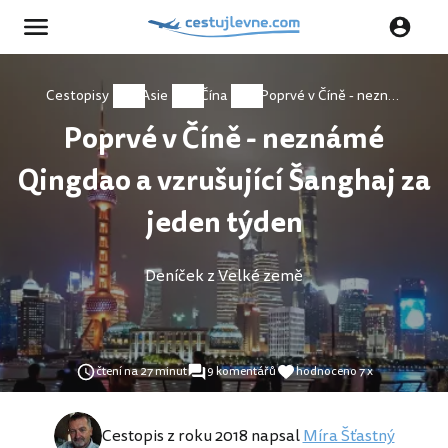
Cestopisy
Asie
Čína
Poprvé v Číně - neznámé Qingdao a vzrušující Šanghaj za jeden týden
Poprvé v Číně - neznámé
Qingdao a vzrušující Šanghaj za
jeden týden
Deníček z Velké země
čtení na 27 minut
9 komentářů
hodnoceno 7 x
Cestopis z roku 2018 napsal
Míra Šťastný