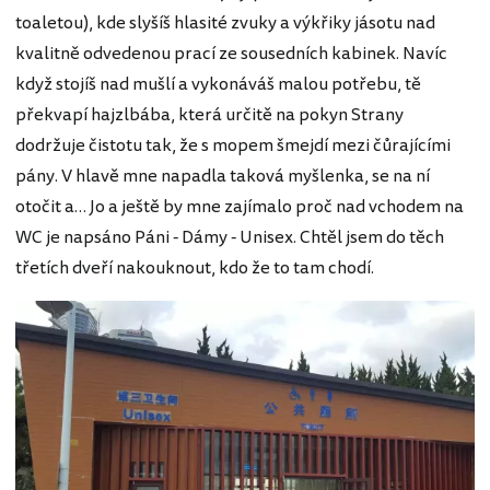
toaletou), kde slyšíš hlasité zvuky a výkřiky jásotu nad
kvalitně odvedenou prací ze sousedních kabinek. Navíc
když stojíš nad mušlí a vykonáváš malou potřebu, tě
překvapí hajzlbába, která určitě na pokyn Strany
dodržuje čistotu tak, že s mopem šmejdí mezi čůrajícími
pány. V hlavě mne napadla taková myšlenka, se na ní
otočit a… Jo a ještě by mne zajímalo proč nad vchodem na
WC je napsáno Páni - Dámy - Unisex. Chtěl jsem do těch
třetích dveří nakouknout, kdo že to tam chodí.