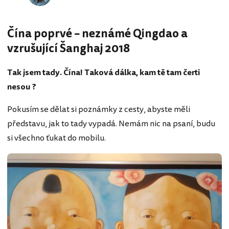
Čína poprvé – neznámé Qingdao a
vzrušující Šanghaj 2018
Tak jsem tady. Čína! Taková dálka, kam tě tam čerti
nesou ?
Pokusím se dělat si poznámky z cesty, abyste měli
představu, jak to tady vypadá. Nemám nic na psaní, budu
si všechno ťukat do mobilu.