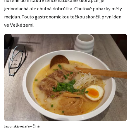
hozené do friťáku v lehce naťukané skořápce, je
jednoduchá ale chutná dobrůtka. Chuťové pohárky měly
mejdan. Touto gastronomickou tečkou skončil první den
ve Velké zemi.
Japonská večeře v Číně