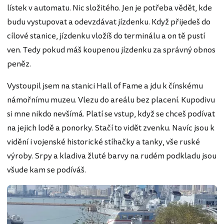
lístek v automatu. Nic složitého. Jen je potřeba vědět, kde
budu vystupovat a odevzdávat jízdenku. Když přijedeš do
cílové stanice, jízdenku vložíš do terminálu a on tě pustí
ven. Tedy pokud máš koupenou jízdenku za správný obnos
peněz.
Vystoupil jsem na stanici Hall of Fame a jdu k čínskému
námořnímu muzeu. Vlezu do areálu bez placení. Kupodivu
si mne nikdo nevšímá. Platí se vstup, když se chceš podívat
na jejich lodě a ponorky. Stačí to vidět zvenku. Navíc jsou k
vidění i vojenské historické stíhačky a tanky, vše ruské
výroby. Srpy a kladiva žluté barvy na rudém podkladu jsou
všude kam se podíváš.