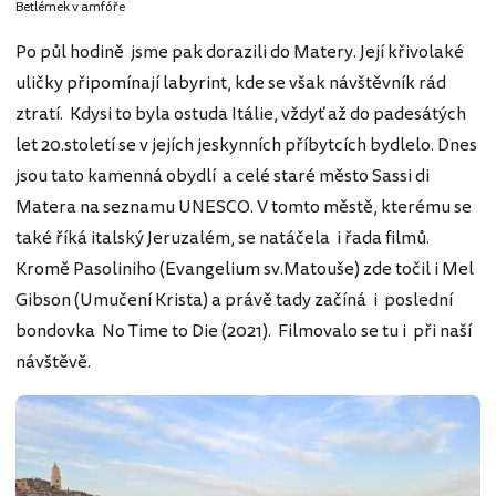
Betlémek v amfóře
Po půl hodině jsme pak dorazili do Matery. Její křivolaké
uličky připomínají labyrint, kde se však návštěvník rád
ztratí. Kdysi to byla ostuda Itálie, vždyť až do padesátých
let 20.století se v jejích jeskynních příbytcích bydlelo. Dnes
jsou tato kamenná obydlí a celé staré město Sassi di
Matera na seznamu UNESCO. V tomto městě, kterému se
také říká italský Jeruzalém, se natáčela i řada filmů.
Kromě Pasoliniho (Evangelium sv.Matouše) zde točil i Mel
Gibson (Umučení Krista) a právě tady začíná i poslední
bondovka No Time to Die (2021). Filmovalo se tu i při naší
návštěvě.