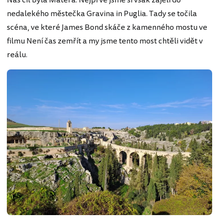
Náš cíl byla Matera. Nejprve jsme si však zajeli do
nedalekého městečka Gravina in Puglia. Tady se točila
scéna, ve které James Bond skáče z kamenného mostu ve
filmu Není čas zemřít a my jsme tento most chtěli vidět v
reálu.