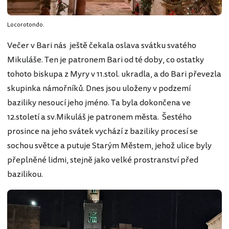
Locorotondo.
Večer v Bari nás ještě čekala oslava svátku svatého
Mikuláše. Ten je patronem Bari od té doby, co ostatky
tohoto biskupa z Myry v 11.stol. ukradla, a do Bari převezla
skupinka námořníků. Dnes jsou uloženy v podzemí
baziliky nesoucí jeho jméno. Ta byla dokončena ve
12.století a sv.Mikuláš je patronem města. Šestého
prosince na jeho svátek vychází z baziliky procesí se
sochou světce a putuje Starým Městem, jehož ulice byly
přeplněné lidmi, stejně jako velké prostranství před
bazilikou.