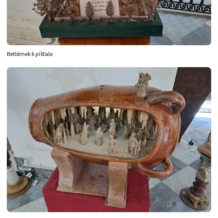
Betlémek k píšťale