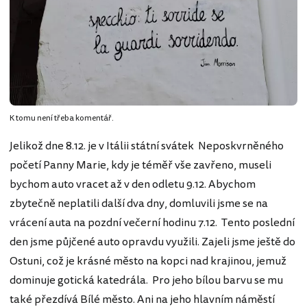
K tomu není třeba komentář.
Jelikož dne 8.12. je v Itálii státní svátek Neposkvrněného
početí Panny Marie, kdy je téměř vše zavřeno, museli
bychom auto vracet až v den odletu 9.12. Abychom
zbytečně neplatili další dva dny, domluvili jsme se na
vrácení auta na pozdní večerní hodinu 7.12. Tento poslední
den jsme půjčené auto opravdu využili. Zajeli jsme ještě do
Ostuni, což je krásné město na kopci nad krajinou, jemuž
dominuje gotická katedrála. Pro jeho bílou barvu se mu
také přezdívá Bílé město. Ani na jeho hlavním náměstí