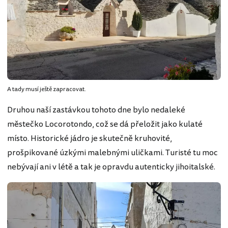
A tady musí ještě zapracovat.
Druhou naší zastávkou tohoto dne bylo nedaleké
městečko Locorotondo, což se dá přeložit jako kulaté
místo. Historické jádro je skutečně kruhovité,
prošpikované úzkými malebnými uličkami. Turisté tu moc
nebývají ani v létě a tak je opravdu autenticky jihoitalské.