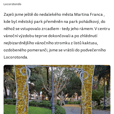
Locorotondo
Zajeli jsme ještě do nedalekého města Martina Franca ,
kde byl městský park přeměněn na park pohádkový, do
něhož se vstupovalo zrcadlem - tedy jeho rámem. V centru
vánoční výzdobu teprve dokončovali a po zhlédnutí
nejbizardnějšího vánočního stromku z listů kaktusu,
ozdobeného pomeranči, jsme se vrátili do podvečerního
Locorotonda.