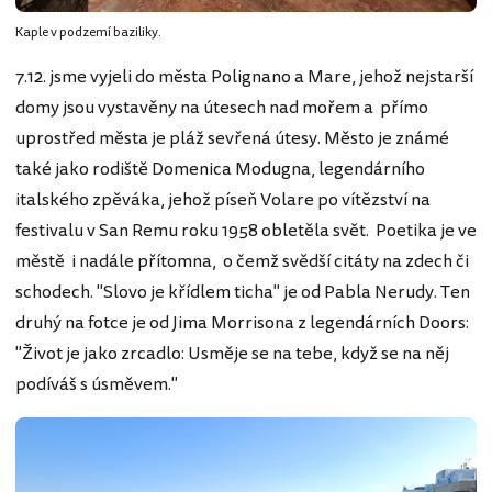
Kaple v podzemí baziliky.
7.12. jsme vyjeli do města Polignano a Mare, jehož nejstarší
domy jsou vystavěny na útesech nad mořem a přímo
uprostřed města je pláž sevřená útesy. Město je známé
také jako rodiště Domenica Modugna, legendárního
italského zpěváka, jehož píseň Volare po vítězství na
festivalu v San Remu roku 1958 obletěla svět. Poetika je ve
městě i nadále přítomna, o čemž svědší citáty na zdech či
schodech. "Slovo je křídlem ticha" je od Pabla Nerudy. Ten
druhý na fotce je od Jima Morrisona z legendárních Doors:
"Život je jako zrcadlo: Usměje se na tebe, když se na něj
podíváš s úsměvem."