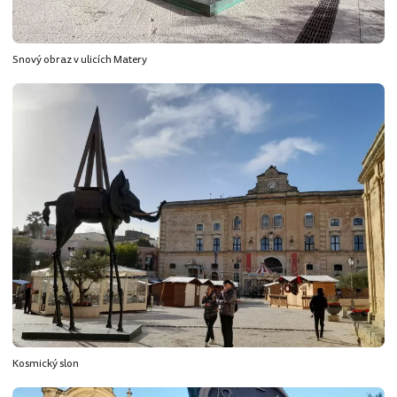
Snový obraz v ulicích Matery
Kosmický slon