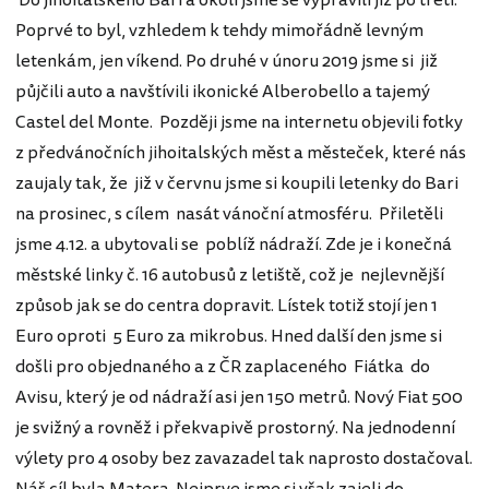
Do jihoitalského Bari a okolí jsme se vypravili již po třetí.
Poprvé to byl, vzhledem k tehdy mimořádně levným
letenkám, jen víkend. Po druhé v únoru 2019 jsme si již
půjčili auto a navštívili ikonické Alberobello a tajemý
Castel del Monte. Později jsme na internetu objevili fotky
z předvánočních jihoitalských měst a městeček, které nás
zaujaly tak, že již v červnu jsme si koupili letenky do Bari
na prosinec, s cílem nasát vánoční atmosféru. Přiletěli
jsme 4.12. a ubytovali se poblíž nádraží. Zde je i konečná
městské linky č. 16 autobusů z letiště, což je nejlevnější
způsob jak se do centra dopravit. Lístek totiž stojí jen 1
Euro oproti 5 Euro za mikrobus. Hned další den jsme si
došli pro objednaného a z ČR zaplaceného Fiátka do
Avisu, který je od nádraží asi jen 150 metrů. Nový Fiat 500
je svižný a rovněž i překvapivě prostorný. Na jednodenní
výlety pro 4 osoby bez zavazadel tak naprosto dostačoval.