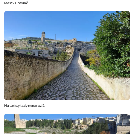
Most v Gravině.
Na turisty tady nenarazíš.