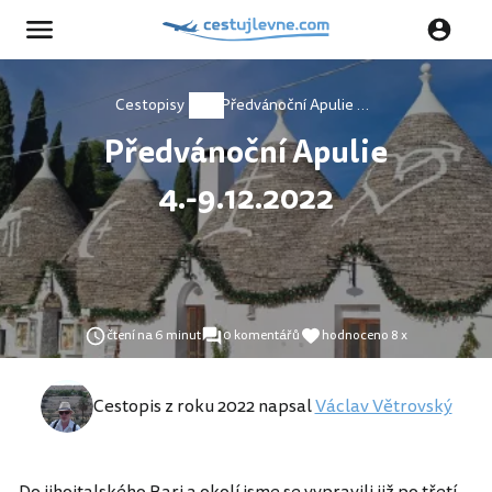
Cestopisy
Předvánoční Apulie 4.-9.12.2022
Předvánoční Apulie
4.-9.12.2022
čtení na 6 minut
0 komentářů
hodnoceno 8 x
Cestopis z roku 2022 napsal
Václav Větrovský