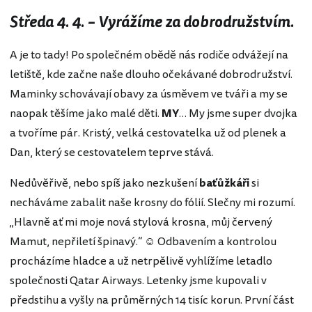
Středa 4. 4. – Vyrážíme za dobrodružstvím.
A je to tady! Po společném obědě nás rodiče odvážejí na
letiště, kde začne naše dlouho očekávané dobrodružství.
Maminky schovávají obavy za úsměvem ve tváři a my se
naopak těšíme jako malé děti.
MY
… My jsme super dvojka
a tvoříme pár. Kristý, velká cestovatelka už od plenek a
Dan, který se cestovatelem teprve stává.
Nedůvěřivě, nebo spíš jako nezkušení
baťůžkáři
si
necháváme zabalit naše krosny do fólií. Slečny mi rozumí.
„Hlavně ať mi moje nová stylová krosna, můj červený
Mamut, nepřiletí špinavý.“ ☺ Odbavením a kontrolou
procházíme hladce a už netrpělivě vyhlížíme letadlo
společnosti Qatar Airways. Letenky jsme kupovali v
předstihu a vyšly na průměrných 14 tisíc korun. První část