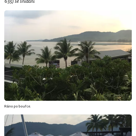
635) se snídaní
Ráno po bouřce.