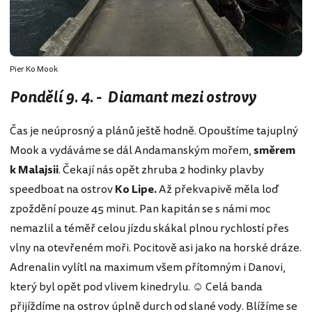
Pier Ko Mook
Pondělí 9. 4. - Diamant mezi ostrovy
Čas je neúprosný a plánů ještě hodně. Opouštíme tajuplný
Mook a vydáváme se dál Andamanským mořem,
směrem
k Malajsii
. Čekají nás opět zhruba 2 hodinky plavby
speedboat na ostrov
Ko Lipe.
Až překvapivě měla loď
zpoždění pouze 45 minut. Pan kapitán se s námi moc
nemazlil a téměř celou jízdu skákal plnou rychlostí přes
vlny na otevřeném moři. Pocitově asi jako na horské dráze.
Adrenalin vylítl na maximum všem přítomným i Danovi,
který byl opět pod vlivem kinedrylu. ☺ Celá banda
přijíždíme na ostrov úplně durch od slané vody. Blížíme se