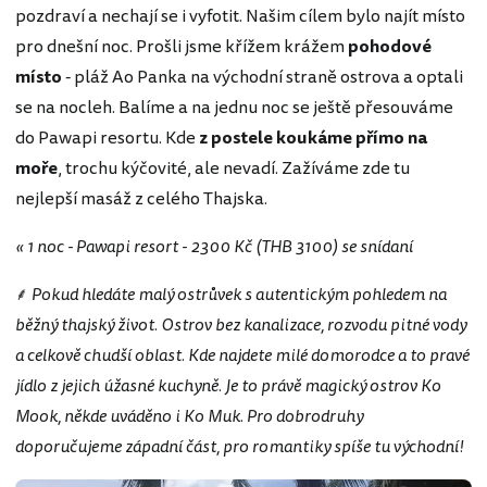
pozdraví a nechají se i vyfotit. Našim cílem bylo najít místo
pro dnešní noc. Prošli jsme křížem krážem
pohodové
místo
- pláž Ao Panka na východní straně ostrova a optali
se na nocleh. Balíme a na jednu noc se ještě přesouváme
do Pawapi resortu. Kde
z postele koukáme přímo na
moře
, trochu kýčovité, ale nevadí. Zažíváme zde tu
nejlepší masáž z celého Thajska.
« 1 noc - Pawapi resort - 2300 Kč (THB 3100) se snídaní
⸙
Pokud hledáte malý ostrůvek s autentickým pohledem na
běžný thajský život. Ostrov bez kanalizace, rozvodu pitné vody
a celkově chudší oblast. Kde najdete milé domorodce a to pravé
jídlo z jejich úžasné kuchyně. Je to právě magický ostrov Ko
Mook, někde uváděno i Ko Muk. Pro dobrodruhy
doporučujeme západní část, pro romantiky spíše tu východní!