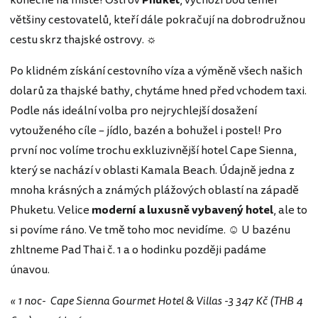
konečně na místě! Ostrov
Phuket
, výchozí bod téměř
většiny cestovatelů, kteří dále pokračují na dobrodružnou
cestu skrz thajské ostrovy. ☼
Po klidném získání cestovního víza a výměně všech našich
dolarů za thajské bathy, chytáme hned před vchodem taxi.
Podle nás ideální volba pro nejrychlejší dosažení
vytouženého cíle – jídlo, bazén a bohužel i postel! Pro
první noc volíme trochu exkluzivnější hotel Cape Sienna,
který se nachází v oblasti Kamala Beach. Údajně jedna z
mnoha krásných a známých plážových oblastí na západě
Phuketu. Velice
moderní a luxusně vybavený hotel
, ale to
si povíme ráno. Ve tmě toho moc nevidíme. ☺ U bazénu
zhltneme Pad Thai č. 1 a o hodinku později padáme
únavou.
« 1 noc- Cape Sienna Gourmet Hotel & Villas -3 347 Kč (THB 4