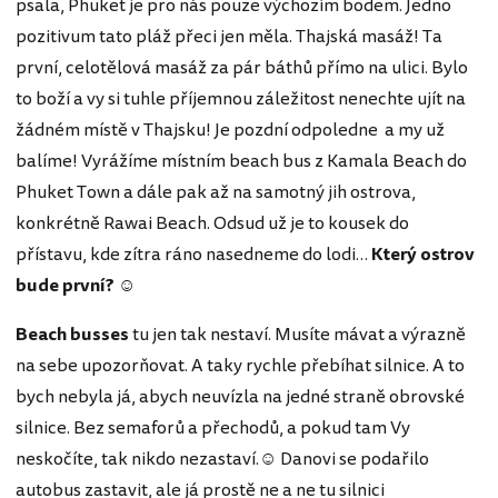
psala, Phuket je pro nás pouze výchozím bodem. Jedno
pozitivum tato pláž přeci jen měla. Thajská masáž! Ta
první, celotělová masáž za pár báthů přímo na ulici. Bylo
to boží a vy si tuhle příjemnou záležitost nenechte ujít na
žádném místě v Thajsku! Je pozdní odpoledne a my už
balíme! Vyrážíme místním beach bus z Kamala Beach do
Phuket Town a dále pak až na samotný jih ostrova,
konkrétně Rawai Beach. Odsud už je to kousek do
přístavu, kde zítra ráno nasedneme do lodi…
Který ostrov
bude první?
☺
Beach busses
tu jen tak nestaví. Musíte mávat a výrazně
na sebe upozorňovat. A taky rychle přebíhat silnice. A to
bych nebyla já, abych neuvízla na jedné straně obrovské
silnice. Bez semaforů a přechodů, a pokud tam Vy
neskočíte, tak nikdo nezastaví.☺ Danovi se podařilo
autobus zastavit, ale já prostě ne a ne tu silnici