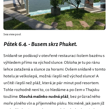
Sea view pool
Pátek 6.4. - Busem skrz Phuket.
Snídaně se podávají v otevřené restauraci kolem bazénu s
výhledem přímo na východ slunce. Obloha je tu po ránu
lehce zatažená a slunce za horami. Ovšem snídaně v tomto
hotelu je velkolepá, možná i lepší než východ slunce! A
určitě i lepší než pláž, která je pár minut pod resortem.
Tohle rozhodně není to, co hledáme a po čem v Thajsku
toužíme.
Dlouhá malinko nudná pláž
, bez průzračného
moře plného vln a příjemného písku. Nicméně, jak jsem jíž