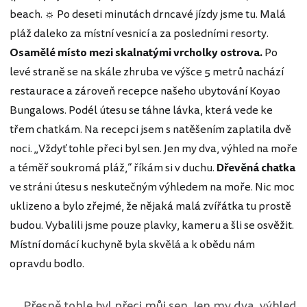
beach. ☼ Po deseti minutách drncavé jízdy jsme tu. Malá
pláž daleko za místní vesnicí a za posledními resorty.
Osamělé místo mezi skalnatými vrcholky ostrova.
Po
levé straně se na skále zhruba ve výšce 5 metrů nachází
restaurace a zároveň recepce našeho ubytování Koyao
Bungalows. Podél útesu se táhne lávka, která vede ke
třem chatkám. Na recepci jsem s natěšením zaplatila dvě
noci. „Vždyť tohle přeci byl sen. Jen my dva, výhled na moře
a téměř soukromá pláž,“ říkám si v duchu.
Dřevěná chatka
ve stráni útesu s neskutečným výhledem na moře. Nic moc
uklizeno a bylo zřejmé, že nějaká malá zvířátka tu prostě
budou. Vybalili jsme pouze plavky, kameru a šli se osvěžit.
Místní domácí kuchyně byla skvělá a k obědu nám
opravdu bodlo.
„Přesně tohle byl přeci můj sen. Jen my dva, výhled