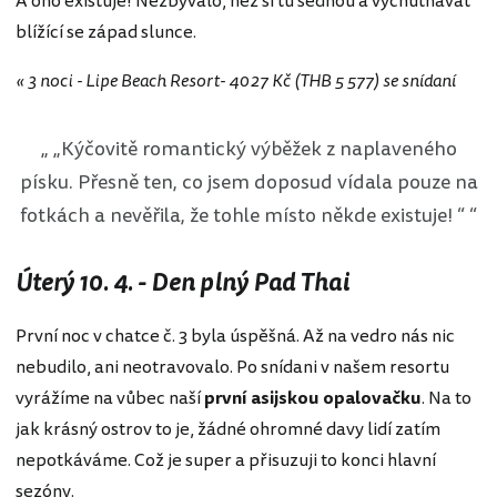
A ono existuje! Nezbývalo, než si tu sednou a vychutnávat
blížící se západ slunce.
« 3 noci - Lipe Beach Resort- 4027 Kč (THB 5 577) se snídaní
„Kýčovitě romantický výběžek z naplaveného
písku. Přesně ten, co jsem doposud vídala pouze na
fotkách a nevěřila, že tohle místo někde existuje! “
Úterý 10. 4. - Den plný Pad Thai
První noc v chatce č. 3 byla úspěšná. Až na vedro nás nic
nebudilo, ani neotravovalo. Po snídani v našem resortu
vyrážíme na vůbec naší
první asijskou opalovačku
. Na to
jak krásný ostrov to je, žádné ohromné davy lidí zatím
nepotkáváme. Což je super a přisuzuji to konci hlavní
sezóny.