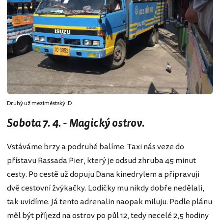
Druhý už meziměstský :D
Sobota 7. 4. - Magický ostrov.
Vstáváme brzy a podruhé balíme. Taxi nás veze do
přístavu Rassada Pier, který je odsud zhruba 45 minut
cesty. Po cestě už dopuju Dana kinedrylem a připravuji
dvě cestovní žvýkačky. Lodičky mu nikdy dobře nedělali,
tak uvidíme. Já tento adrenalin naopak miluju. Podle plánu
měl být příjezd na ostrov po půl 12, tedy necelé 2,5 hodiny