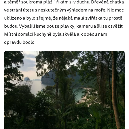
a téměř soukromá pláž,“ říkám si v duchu. Dřevěná chatka
ve stráni útesu s neskutečným výhledem na moře. Nic moc
uklizeno a bylo zřejmé, že nějaká malá zvířátka tu prostě
budou. Vybalili jsme pouze plavky, kameru a šli se osvěžit.
Místní domácí kuchyně byla skvělá a k obědu nám
opravdu bodlo.