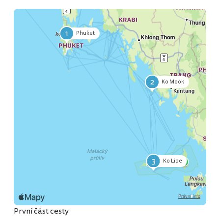
1
Phuket
2
Ko Mook
3
Ko Lipe
První část cesty