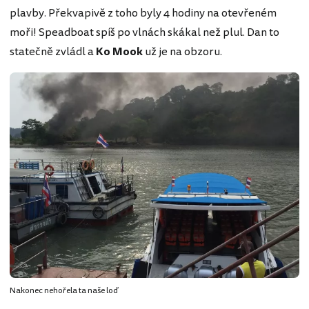
plavby. Překvapivě z toho byly 4 hodiny na otevřeném
moři! Speadboat spíš po vlnách skákal než plul. Dan to
statečně zvládl a
Ko Mook
už je na obzoru.
Nakonec nehořela ta naše loď