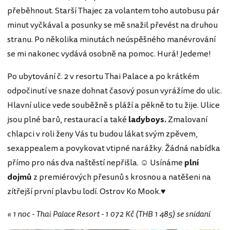
přeběhnout. Starší Thajec za volantem toho autobusu pár
minut vyčkával a posunky se mě snažil převést na druhou
stranu. Po několika minutách neúspěšného manévrování
se mi nakonec vydává osobně na pomoc. Hurá! Jedeme!
Po ubytování č. 2 v resortu Thai Palace a po krátkém
odpočinutí ve snaze dohnat časový posun vyrážíme do ulic.
Hlavní ulice vede souběžně s pláží a pěkně to tu žije. Ulice
jsou plné barů, restaurací a také
ladyboys.
Zmalovaní
chlapci v roli ženy Vás tu budou lákat svým zpěvem,
sexappealem a povykovat vtipné narážky. Žádná nabídka
přímo pro nás dva naštěstí nepřišla. ☺ Usínáme
plní
dojmů
z premiérových přesunů s krosnou a natěšeni na
zítřejší první plavbu lodí. Ostrov Ko Mook.♥
« 1 noc - Thai Palace Resort - 1 072 Kč (THB 1 485) se snídaní