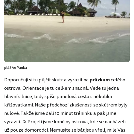
pláž Ao Panka
Doporučuji si tu půjčit skútr a vyrazit na
průzkum
celého
ostrova. Orientace je tu celkem snadná. Vede tu jedna
hlavní silnice, tedy spíše panelová cesta s několika
křižovatkami. Naše předchozí zkušenosti se skútrem byly
nulové. Takže jsme dali 10 minut tréninku a pak jsme
vyrazili. ☺ Projeli jsme končiny ostrova, kde se nacházeli
už pouze domorodci. Nemusíte se bát jsou vřelí, mile Vás