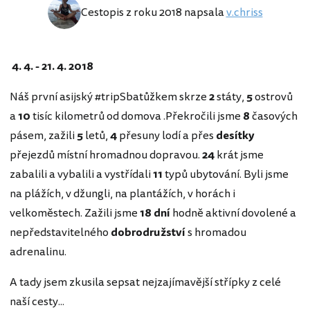
Cestopis z roku 2018 napsala
v.chriss
4. 4. - 21. 4. 2018
Náš první asijský #tripSbatůžkem skrze
2
státy,
5
ostrovů
a
10
tisíc kilometrů od domova .Překročili jsme
8
časových
pásem, zažili
5
letů,
4
přesuny lodí a přes
desítky
přejezdů místní hromadnou dopravou.
24
krát jsme
zabalili a vybalili a vystřídali
11
typů ubytování. Byli jsme
na plážích, v džungli, na plantážích, v horách i
velkoměstech. Zažili jsme
18 dní
hodně aktivní dovolené a
nepředstavitelného
dobrodružství
s hromadou
adrenalinu.
A tady jsem zkusila sepsat nejzajímavější střípky z celé
naší cesty...