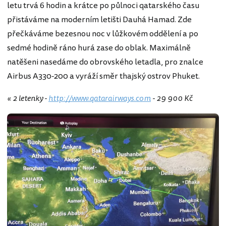
letu trvá 6 hodin a krátce po půlnoci qatarského času
přistáváme na moderním letišti Dauhá Hamad. Zde
přečkáváme bezesnou noc v lůžkovém oddělení a po
sedmé hodině ráno hurá zase do oblak. Maximálně
natěšeni nasedáme do obrovského letadla, pro znalce
Airbus A330-200 a vyráží směr thajský ostrov Phuket.
« 2 letenky -
http://www.qatarairways.com
- 29 900 Kč