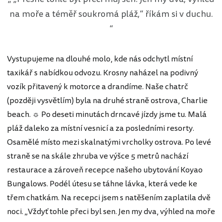
na moře a téměř soukromá pláž,“ říkám si v duchu.
Vystupujeme na dlouhé molo, kde nás odchytl místní
taxikář s nabídkou odvozu. Krosny naházel na podivný
vozík přitavený k motorce a drandíme. Naše chatrč
(později vysvětlím) byla na druhé straně ostrova, Charlie
beach. ☼ Po deseti minutách drncavé jízdy jsme tu. Malá
pláž daleko za místní vesnicí a za posledními resorty.
Osamělé místo mezi skalnatými vrcholky ostrova. Po levé
straně se na skále zhruba ve výšce 5 metrů nachází
restaurace a zároveň recepce našeho ubytování Koyao
Bungalows. Podél útesu se táhne lávka, která vede ke
třem chatkám. Na recepci jsem s natěšením zaplatila dvě
noci. „Vždyť tohle přeci byl sen. Jen my dva, výhled na moře