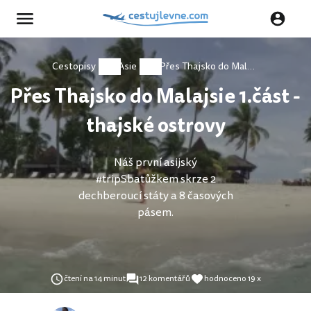
Cestopisy
Asie
Přes Thajsko do Malajsie 1.část - thajské ostrovy
Přes Thajsko do Malajsie 1.část -
thajské ostrovy
Náš první asijský
#tripSbatůžkem skrze 2
dechberoucí státy a 8 časových
pásem.
čtení na 14 minut
12 komentářů
hodnoceno 19 x