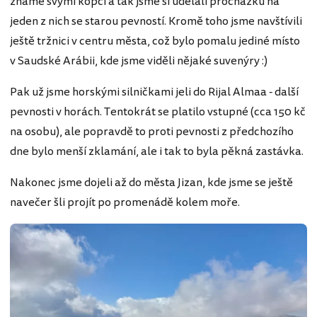
známé svými kopci a tak jsme si udělali procházku na
jeden z nich se starou pevností. Kromě toho jsme navštívili
ještě tržnici v centru města, což bylo pomalu jediné místo
v Saudské Arábii, kde jsme viděli nějaké suvenýry :)
Pak už jsme horskými silničkami jeli do Rijal Almaa - další
pevnosti v horách. Tentokrát se platilo vstupné (cca 150 kč
na osobu), ale popravdě to proti pevnosti z předchozího
dne bylo menší zklamání, ale i tak to byla pěkná zastávka.
Nakonec jsme dojeli až do města Jizan, kde jsme se ještě
navečer šli projít po promenádě kolem moře.