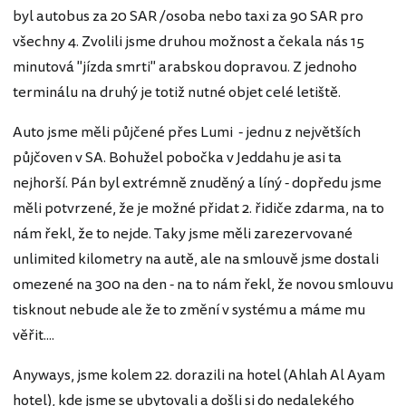
byl autobus za 20 SAR /osoba nebo taxi za 90 SAR pro
všechny 4. Zvolili jsme druhou možnost a čekala nás 15
minutová "jízda smrti" arabskou dopravou. Z jednoho
terminálu na druhý je totiž nutné objet celé letiště.
Auto jsme měli půjčené přes Lumi - jednu z největších
půjčoven v SA. Bohužel pobočka v Jeddahu je asi ta
nejhorší. Pán byl extrémně znuděný a líný - dopředu jsme
měli potvrzené, že je možné přidat 2. řidiče zdarma, na to
nám řekl, že to nejde. Taky jsme měli zarezervované
unlimited kilometry na autě, ale na smlouvě jsme dostali
omezené na 300 na den - na to nám řekl, že novou smlouvu
tisknout nebude ale že to změní v systému a máme mu
věřit....
Anyways, jsme kolem 22. dorazili na hotel (Ahlah Al Ayam
hotel), kde jsme se ubytovali a došli si do nedalekého