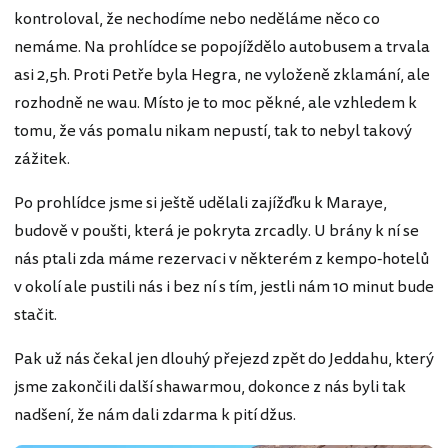
kontroloval, že nechodíme nebo neděláme něco co
nemáme. Na prohlídce se popojíždělo autobusem a trvala
asi 2,5h. Proti Petře byla Hegra, ne vyloženě zklamání, ale
rozhodně ne wau. Místo je to moc pěkné, ale vzhledem k
tomu, že vás pomalu nikam nepustí, tak to nebyl takový
zážitek.
Po prohlídce jsme si ještě udělali zajížďku k Maraye,
budově v poušti, která je pokryta zrcadly. U brány k ní se
nás ptali zda máme rezervaci v některém z kempo-hotelů
v okolí ale pustili nás i bez ní s tím, jestli nám 10 minut bude
stačit.
Pak už nás čekal jen dlouhý přejezd zpět do Jeddahu, který
jsme zakončili další shawarmou, dokonce z nás byli tak
nadšení, že nám dali zdarma k pití džus.