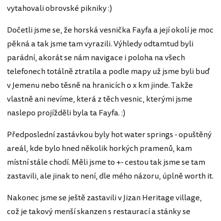
vytahovali obrovské pikniky :)
Dočetli jsme se, že horská vesnička Fayfa a její okolí je moc
pěkná a tak jsme tam vyrazili. Výhledy odtamtud byli
parádní, akorát se nám navigace i poloha na všech
telefonech totálně ztratila a podle mapy už jsme byli buď
v Jemenu nebo těsně na hranicích o x km jinde. Takže
vlastně ani nevíme, která z těch vesnic, kterými jsme
naslepo projížděli byla ta Fayfa. :)
Předposlední zastávkou byly hot water springs - opuštěný
areál, kde bylo hned několik horkých pramenů, kam
místní stále chodí. Měli jsme to +- cestou tak jsme se tam
zastavili, ale jinak to není, dle mého názoru, úplně worth it.
Nakonec jsme se ještě zastavili v Jizan Heritage village,
což je takový menší skanzen s restaurací a stánky se