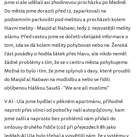
jsme si ale udělali asi 2hodinovou procházku po Medině.
Do města jsme dorazili před 12, zaparkovali na
podzemním parkovišti pod mešitou a procházeli kolem
hlavní mešity - Masjid al Nabawi, tedy 2. nejsvatější mešity
islámu. Před cestou jsme se dočetli všelijaké informace o
tom, zda se dá kolem mešity pohybovat nebo ne. Ženská
část posádky si hodila šátek přes hlavu, ale nikdo neměl
žádné problémy s tím, že se v centru města pohybujeme.
Možná to bylo i tím, že jsme splynuli s davy, které proudili
do Masjid al Nabawi na modlidbu a nebo se řídili
oblíbenou hláškou Saudů - "We are all muslims"
V Al - Ula jsme bydllei v pěkném apartmánu, příhodně
naproti přes silnici od pobočky naší autopůjčovny, kam
jsme zašli a naprosto bez problémů nám přidali do
smlouvy druhého řidiče (což při přejezdech 8h jako
Jeddah-Al Ula bylo třeba) a vysvětlili nám, že v systému v