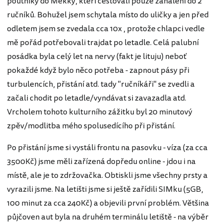
poutníky do Mekky, kteří cestovali pouze zahaleni do 2
ručníků. Bohužel jsem schytala místo do uličky a jen před
odletem jsem se zvedala cca 10x , protože chlapci vedle
mě pořád potřebovali trajdat po letadle. Celá palubní
posádka byla celý let na nervy (fakt je lituju) neboť
pokaždé když bylo něco potřeba - zapnout pásy při
turbulencích, přistání atd. tady "ručníkáři" se zvedli a
začali chodit po letadle/vyndávat si zavazadla atd.
Vrcholem tohoto kulturního zážitku byl 20 minutový
zpěv/modlitba mého spolusedícího při přistání.
Po přistání jsme si vystáli frontu na pasovku - víza (za cca
3500Kč) jsme měli zařízená dopředu online - jdou i na
místě, ale je to zdržovačka. Obtiskli jsme všechny prsty a
vyrazili jsme. Na letišti jsme si ještě zařídili SIMku (5GB,
100 minut za cca 240Kč) a objevili první problém. Většina
půjčoven aut byla na druhém terminálu letiště - na výběr