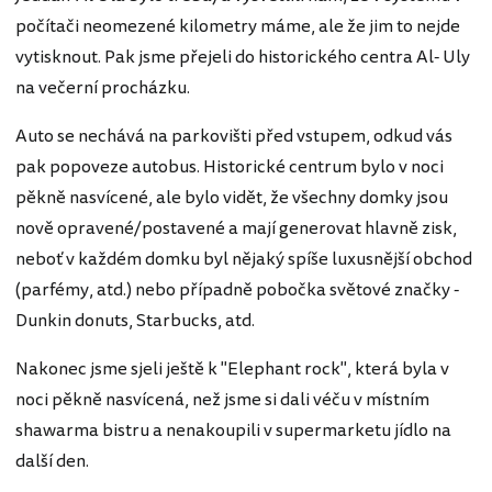
počítači neomezené kilometry máme, ale že jim to nejde
vytisknout. Pak jsme přejeli do historického centra Al- Uly
na večerní procházku.
Auto se nechává na parkovišti před vstupem, odkud vás
pak popoveze autobus. Historické centrum bylo v noci
pěkně nasvícené, ale bylo vidět, že všechny domky jsou
nově opravené/postavené a mají generovat hlavně zisk,
neboť v každém domku byl nějaký spíše luxusnější obchod
(parfémy, atd.) nebo případně pobočka světové značky -
Dunkin donuts, Starbucks, atd.
Nakonec jsme sjeli ještě k "Elephant rock", která byla v
noci pěkně nasvícená, než jsme si dali véču v místním
shawarma bistru a nenakoupili v supermarketu jídlo na
další den.