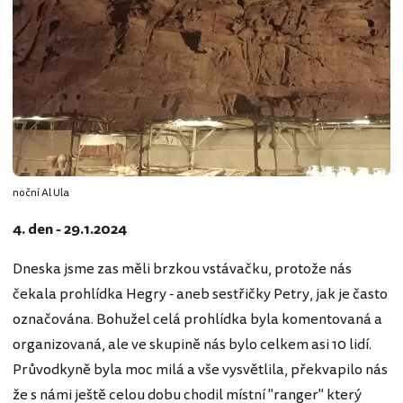
noční Al Ula
4. den - 29.1.2024
Dneska jsme zas měli brzkou vstávačku, protože nás
čekala prohlídka Hegry - aneb sestřičky Petry, jak je často
označována. Bohužel celá prohlídka byla komentovaná a
organizovaná, ale ve skupině nás bylo celkem asi 10 lidí.
Průvodkyně byla moc milá a vše vysvětlila, překvapilo nás
že s námi ještě celou dobu chodil místní "ranger" který