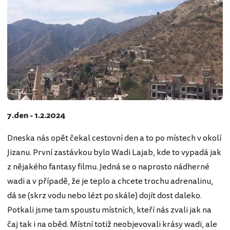
7.den - 1.2.2024
Dneska nás opět čekal cestovní den a to po místech v okolí
Jizanu. První zastávkou bylo Wadi Lajab, kde to vypadá jak
z nějakého fantasy filmu. Jedná se o naprosto nádherné
wadi a v případě, že je teplo a chcete trochu adrenalinu,
dá se (skrz vodu nebo lézt po skále) dojít dost daleko.
Potkali jsme tam spoustu místních, kteří nás zvali jak na
čaj tak i na oběd. Místní totiž neobjevovali krásy wadi, ale