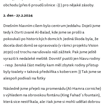
obchodu (přes 6 proudů silnice :-)) ) pro nějaké zásoby.
2. den - 27.2.2024
Dnešním hlavním cílem bylo centrum Jeddahu. Dojeli jsme
tedy k čtvrti zvané Al-Balad, kde jsme se prošli a
pokoukali po historických domcích. Jediná škoda byla, že
docela dost domů se opravovalo (v rámci projektu Vision
2030) což trochu narušovalo náš zážitek. Pak jsme ještě
vyrazili k nedaleké mešitě. Dovnitř pustili jen hlavu rodiny
- resp. ženská část mešity kam měl zbytek rodiny přístup
byly toalety + taková předsíňka s kobercem :)) Tak jsme se
alespoň podívali na fotky
Následně jsme přejeli na promenádu (Al-Hamra corniche)
s výhledem na obrovskou fontánu (King Fahad´s fountain),
která sice nestříkala, ale i tak jsme si mohli udělat dobrou