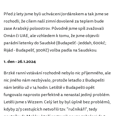
Před 2 lety jsme byli uchváceni Jordánskem a tak jsme se
rozhodli, že cílem naší zimní dovolené za teplem bude
zase Arabský poloostrov. Původně jsme spíš zvažovali
Omán či UAE, ale vzhledem k tomu, že jsme objevili
parádní letenky do Saudské (Budapešť - Jeddah, 600kč;
Rijád - Budapešť, 300Kč) volba padla na Saudskou.
1. den - 26.1.2024
Brzké ranní vstávání rozhodně nebylo nic příjemného, ale
nic jiného nám nezbývalo, protože letadlo z Budapešti
nám letělo už v 14 hodin. Letiště v Budapešti opět
fungovalo naprosto perfektně a nenastal jediný problém.
Letěli jsme s Wizzem. Celý let by byl úplně bez problémů,
kdyby 2/3 cestujících netvořili tzv. "ručníkáři", tedy