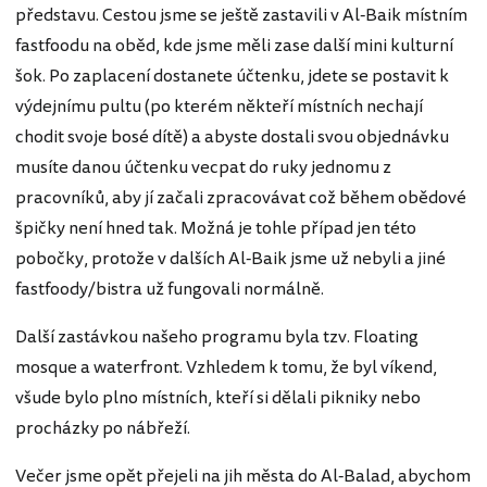
představu. Cestou jsme se ještě zastavili v Al-Baik místním
fastfoodu na oběd, kde jsme měli zase další mini kulturní
šok. Po zaplacení dostanete účtenku, jdete se postavit k
výdejnímu pultu (po kterém někteří místních nechají
chodit svoje bosé dítě) a abyste dostali svou objednávku
musíte danou účtenku vecpat do ruky jednomu z
pracovníků, aby jí začali zpracovávat což během obědové
špičky není hned tak. Možná je tohle případ jen této
pobočky, protože v dalších Al-Baik jsme už nebyli a jiné
fastfoody/bistra už fungovali normálně.
Další zastávkou našeho programu byla tzv. Floating
mosque a waterfront. Vzhledem k tomu, že byl víkend,
všude bylo plno místních, kteří si dělali pikniky nebo
procházky po nábřeží.
Večer jsme opět přejeli na jih města do Al-Balad, abychom