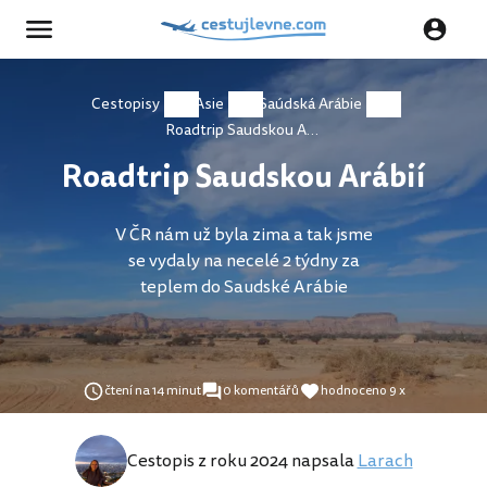
Cestopisy
Asie
Saúdská Arábie
Roadtrip Saudskou Arábií
Roadtrip Saudskou Arábií
V ČR nám už byla zima a tak jsme
se vydaly na necelé 2 týdny za
teplem do Saudské Arábie
čtení na 14 minut
0 komentářů
hodnoceno 9 x
Cestopis z roku 2024 napsala
Larach