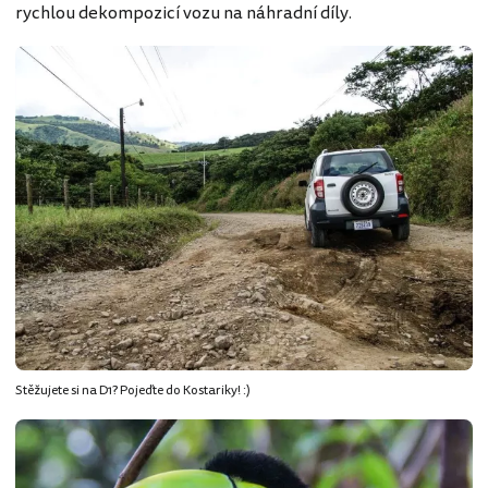
rychlou dekompozicí vozu na náhradní díly.
Stěžujete si na D1? Pojeďte do Kostariky! :)