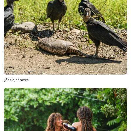
Jé hele, pásovec!