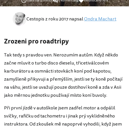
čtení na 12 minut
0 komentářů
hodnoceno 16 x
Cestopis z roku 2017 napsal
Ondra Machart
Zrozeni pro roadtripy
Tak tedy s pravdou ven. Nerozumím autům. Když někdo
začne mluvit o turbo disco dieselu, třicetiválcovém
karburátoru a osmnácti stovkách koní pod kapotou,
zamyšleně přikyvuji a přemýšlím, jestli se ty koně počítají
na váhu, jestli se uvažují pouze dostihoví koně a zda v Asii
jako měrnou jednotku používají místo koní buvoly.
Při první jízdě v autoškole jsem zadřel motor a odpálil
svíčky, rafičku od tachometru i jinak prý vyklidněného
instruktora. Od zkoušek mě napoprvé vyhodili, když jsem