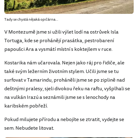
Tady se chystá nějaká opičárna...
V Montezumě jsme si užili výlet lodí na ostrůvek Isla
Tortuga, kde se prohánějí prasátka, pestrobarení
papoušci Ara a vysmátí místní s koktejlem v ruce.
Kostarika nám učarovala. Nejen jako ráj pro řidiče, ale
také svým ležerním životním stylem. Učili jsme se tu
surfovat v Tamarindu, proháněli jsme se po ziplině nad
deštnými pralesy, sjeli divokou řeku na raftu, vyšplhali se
na vulkán Irazú a seznámili jsme se s lenochody na
karibském pobřeží.
Pokud milujete přírodu a nebojíte se ztratit, vydejte se
sem. Nebudete litovat.