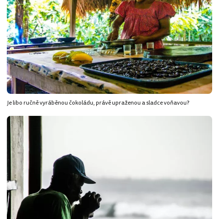
Je libo ručně vyráběnou čokoládu, právě upraženou a sladce voňavou?