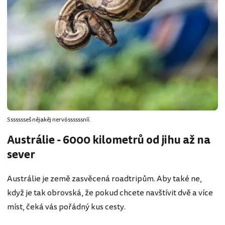
Ssssssseš nějakěj nervóssssssníí.
Austrálie - 6000 kilometrů od jihu až na
sever
Austrálie je země zasvěcená roadtripům. Aby také ne,
když je tak obrovská, že pokud chcete navštívit dvě a více
míst, čeká vás pořádný kus cesty.