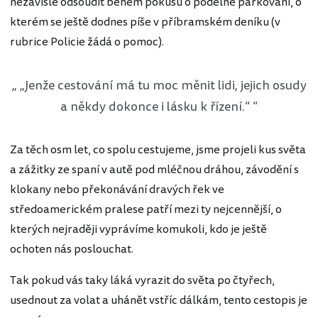
nezávisle odsoudit během pokusu o podélné parkování, o
kterém se ještě dodnes píše v příbramském deníku (v
rubrice Policie žádá o pomoc).
„Jenže cestování má tu moc měnit lidi, jejich osudy
a někdy dokonce i lásku k řízení.“
Za těch osm let, co spolu cestujeme, jsme projeli kus světa
a zážitky ze spaní v autě pod mléčnou dráhou, závodění s
klokany nebo překonávání dravých řek ve
středoamerickém pralese patří mezi ty nejcennější, o
kterých nejraději vyprávíme komukoli, kdo je ještě
ochoten nás poslouchat.
Tak pokud vás taky láká vyrazit do světa po čtyřech,
usednout za volat a uhánět vstříc dálkám, tento cestopis je