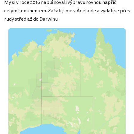
My si v roce 2016 naplánovali výpravu rovnou napříč
celým kontinentem. Začali jsme v Adelaide a vydali se přes
rudý střed až do Darwinu.
12
Cíl v Darwinu
11
Národní park Kakadu
10
Mataranka Hot Springs
9
Devils Marbles
8
Alice Springs
6
7
Kings Canyon
Kouzelné Rainbow Valley
5
Legendární Uluru & Kata Tjuta
4
Opálové Coober Pedy
3
Skalní velikáni Flinders Rang
2
Vinice v Barossa Valley