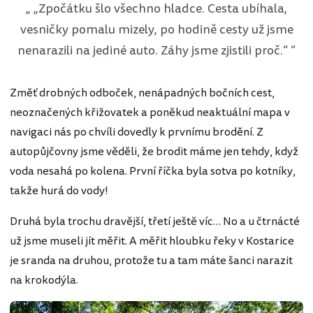
„Zpočátku šlo všechno hladce. Cesta ubíhala,
vesničky pomalu mizely, po hodině cesty už jsme
nenarazili na jediné auto. Záhy jsme zjistili proč.“
Změť drobných odboček, nenápadných bočních cest,
neoznačených křižovatek a poněkud neaktuální mapa v
navigaci nás po chvíli dovedly k prvnímu brodění. Z
autopůjčovny jsme věděli, že brodit máme jen tehdy, když
voda nesahá po kolena. První říčka byla sotva po kotníky,
takže hurá do vody!
Druhá byla trochu dravější, třetí ještě víc… No a u čtrnácté
už jsme museli jít měřit. A měřit hloubku řeky v Kostarice
je sranda na druhou, protože tu a tam máte šanci narazit
na krokodýla.