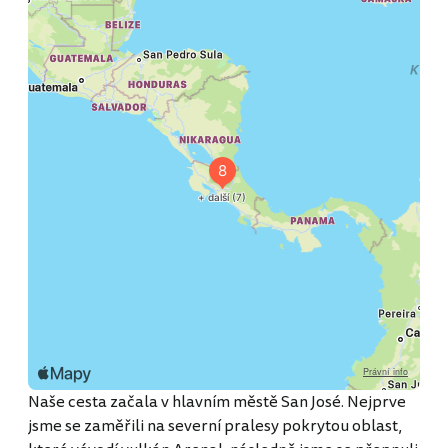
2
4
La Fortuna a sopka Arenal
3
Surfování v Tamarindu
Pralesy v Monteverde
7
1
Vulkán Irazú
San José
5
8
Oraz v Montezumě
Lenochodi a plážování v Puerto 
6
NP Manuel Antonio a raftování na Rio 
Naše cesta začala v hlavním městě San José. Nejprve
jsme se zaměřili na severní pralesy pokrytou oblast,