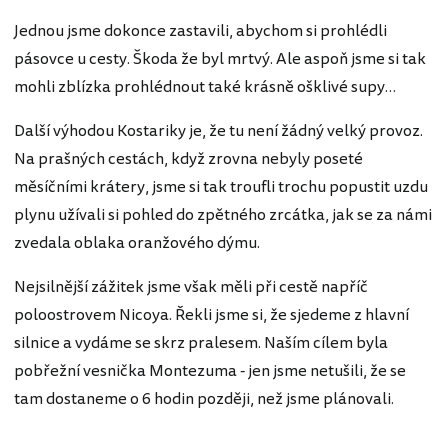
Jednou jsme dokonce zastavili, abychom si prohlédli
pásovce u cesty. Škoda že byl mrtvý. Ale aspoň jsme si tak
mohli zblízka prohlédnout také krásně ošklivé supy…
Další výhodou Kostariky je, že tu není žádný velký provoz.
Na prašných cestách, když zrovna nebyly poseté
měsíčními krátery, jsme si tak troufli trochu popustit uzdu
plynu užívali si pohled do zpětného zrcátka, jak se za námi
zvedala oblaka oranžového dýmu.
Nejsilnější zážitek jsme však měli při cestě napříč
poloostrovem Nicoya. Řekli jsme si, že sjedeme z hlavní
silnice a vydáme se skrz pralesem. Naším cílem byla
pobřežní vesnička Montezuma - jen jsme netušili, že se
tam dostaneme o 6 hodin později, než jsme plánovali.