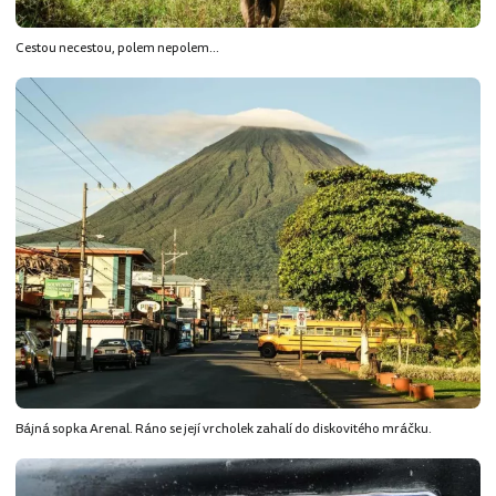
Cestou necestou, polem nepolem...
Bájná sopka Arenal. Ráno se její vrcholek zahalí do diskovitého mráčku.