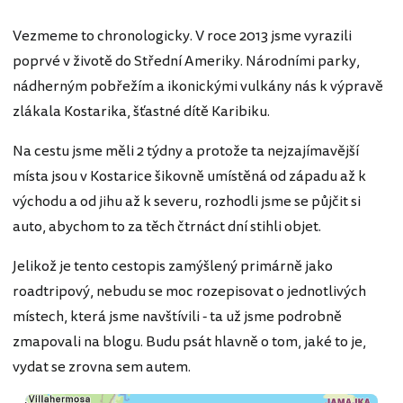
Vezmeme to chronologicky. V roce 2013 jsme vyrazili
poprvé v životě do Střední Ameriky. Národními parky,
nádherným pobřežím a ikonickými vulkány nás k výpravě
zlákala Kostarika, šťastné dítě Karibiku.
Na cestu jsme měli 2 týdny a protože ta nejzajímavější
místa jsou v Kostarice šikovně umístěná od západu až k
východu a od jihu až k severu, rozhodli jsme se půjčit si
auto, abychom to za těch čtrnáct dní stihli objet.
Jelikož je tento cestopis zamýšlený primárně jako
roadtripový, nebudu se moc rozepisovat o jednotlivých
místech, která jsme navštívili - ta už jsme podrobně
zmapovali na blogu. Budu psát hlavně o tom, jaké to je,
vydat se zrovna sem autem.