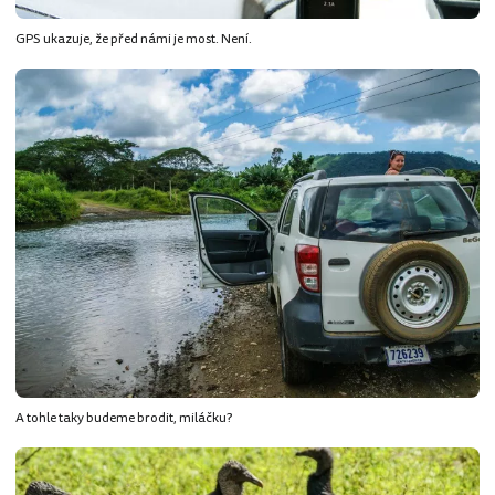
GPS ukazuje, že před námi je most. Není.
A tohle taky budeme brodit, miláčku?