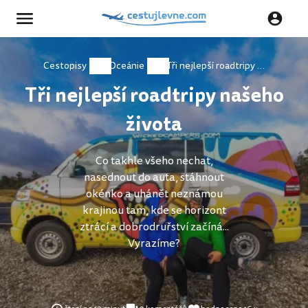
Cestopisy
Oceánie
Tři nejlepší roadtripy našeho života
Tři nejlepší roadtripy našeho
života
Co takhle všeho nechat,
nasednout do auta, stáhnout
okénko a uhánět neznámou
krajinou tam, kde se horizont
ztrácí a dobrodruřství začíná...
Vyrazíme?