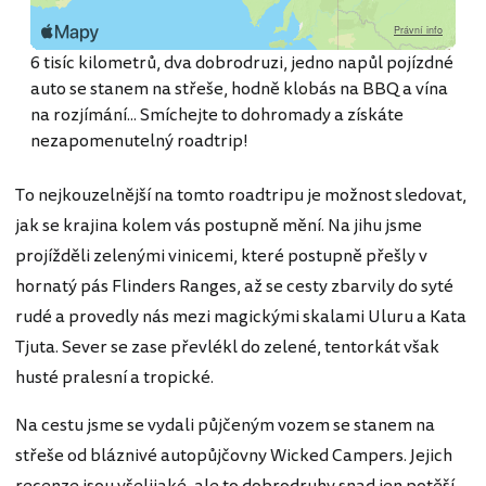
1
Start v Adelaide
6 tisíc kilometrů, dva dobrodruzi, jedno napůl pojízdné
auto se stanem na střeše, hodně klobás na BBQ a vína
na rozjímání... Smíchejte to dohromady a získáte
nezapomenutelný roadtrip!
To nejkouzelnější na tomto roadtripu je možnost sledovat,
jak se krajina kolem vás postupně mění. Na jihu jsme
projížděli zelenými vinicemi, které postupně přešly v
hornatý pás Flinders Ranges, až se cesty zbarvily do syté
rudé a provedly nás mezi magickými skalami Uluru a Kata
Tjuta. Sever se zase převlékl do zelené, tentorkát však
husté pralesní a tropické.
Na cestu jsme se vydali půjčeným vozem se stanem na
střeše od bláznivé autopůjčovny Wicked Campers. Jejich
recenze jsou všelijaké, ale to dobrodruhy snad jen potěší.