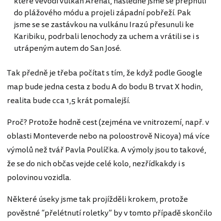
které vévodí vulkán Arenal, následně jsme se přepnuli
do plážového módu a projeli západní pobřeží. Pak
jsme se se zastávkou na vulkánu Irazú přesunuli ke
Karibiku, podrbali lenochody za uchem a vrátili se i s
utrápeným autem do San José.
Tak předně je třeba počítat s tím, že když podle Google
map bude jedna cesta z bodu A do bodu B trvat X hodin,
realita bude cca 1,5 krát pomalejší.
Proč? Protože hodně cest (zejména ve vnitrozemí, např. v
oblasti Monteverde nebo na poloostrově Nicoya) má více
výmolů než tvář Pavla Poulíčka. A výmoly jsou to takové,
že se do nich občas vejde celé kolo, nezřídkakdy i s
polovinou vozidla.
Některé úseky jsme tak projížděli krokem, protože
pověstné “přelétnutí roletky” by v tomto případě skončilo