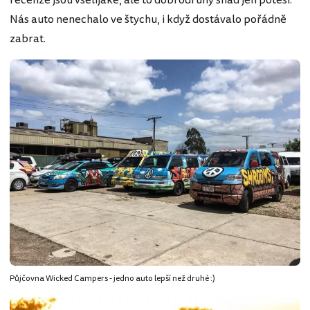
Nás auto nenechalo ve štychu, i když dostávalo pořádně
zabrat.
Půjčovna Wicked Campers - jedno auto lepší než druhé :)