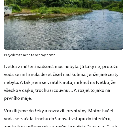
Projedem to nebo to neprojedem?
Ivetka z měření nadšená moc nebyla. Já taky ne, protože
voda se mi hrnula deset čísel nad kolena. Jenže jiné cesty
nebylo. A tak jsem se vrátil k autu, mrknul na Ivetku, že
všecko v cajku, trochu si couvnul… A rozjel to jako na
prvního máje.
Vrazili jsme do řeky a rozrazili první vlny. Motor hučel,
voda se začala trochu dožadovat vstupu do interiéru,
zpočátku nadšený ryk se změnil v nejisté “aaaaaaa” - ale