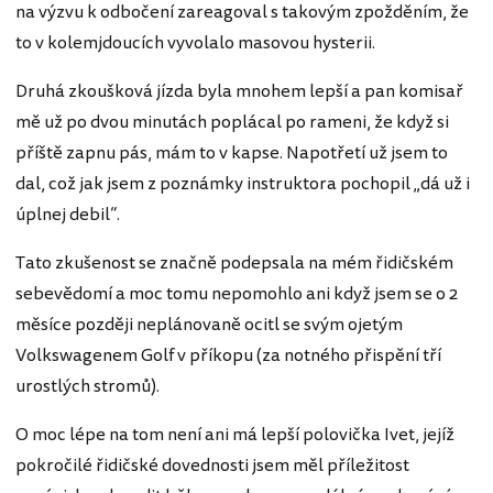
na výzvu k odbočení zareagoval s takovým zpožděním, že
to v kolemjdoucích vyvolalo masovou hysterii.
Druhá zkoušková jízda byla mnohem lepší a pan komisař
mě už po dvou minutách poplácal po rameni, že když si
příště zapnu pás, mám to v kapse. Napotřetí už jsem to
dal, což jak jsem z poznámky instruktora pochopil „dá už i
úplnej debil“.
Tato zkušenost se značně podepsala na mém řidičském
sebevědomí a moc tomu nepomohlo ani když jsem se o 2
měsíce později neplánovaně ocitl se svým ojetým
Volkswagenem Golf v příkopu (za notného přispění tří
urostlých stromů).
O moc lépe na tom není ani má lepší polovička Ivet, jejíž
pokročilé řidičské dovednosti jsem měl příležitost