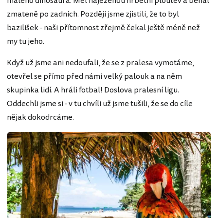
malého dinosaura. Měl naježenou hřbetní ploutev a běhal
zmateně po zadních. Později jsme zjistili, že to byl
bazilišek - naši přítomnost zřejmě čekal ještě méně než
my tu jeho.
Když už jsme ani nedoufali, že se z pralesa vymotáme,
otevřel se přímo před námi velký palouk a na něm
skupinka lidí. A hráli fotbal! Doslova pralesní ligu.
Oddechli jsme si - v tu chvíli už jsme tušili, že se do cíle
nějak dokodrcáme.