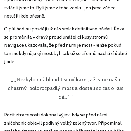
zvládli jsme to. Byli jsme z toho venku. Jen jsme vůbec
netušili kde přesně.
O půl hodinu později už nás smích definitivně přešel. Řeka
se proměnila v dravý proud unášející kusy stromů.
Navigace ukazovala, že před námi je most - jenže pokud
tam někdy nějaký most byl, tak už se zřejmě nachází úplně
jinde.
„Nezbylo než bloudit silničkami, až jsme našli
chatrný, polorozpadlý most a dostali se zas o kus
dál.“
Pocit ztracenosti dokonal výjev, kdy se před námi
zničehonic objevil podivný velký zelený tvor. Připomínal