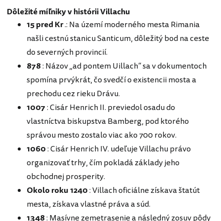
Dôležité míľniky v histórii Villachu
15 pred Kr
.: Na území moderného mesta Rimania
našli cestnú stanicu Santicum, dôležitý bod na ceste
do severných provincií.
878
: Názov „ad pontem Uillach“ sa v dokumentoch
spomína prvýkrát, čo svedčí o existencii mosta a
prechodu cez rieku Drávu.
1007
: Cisár Henrich II. previedol osadu do
vlastníctva biskupstva Bamberg, pod ktorého
správou mesto zostalo viac ako 700 rokov.
1060
: Cisár Henrich IV. udeľuje Villachu právo
organizovať trhy, čím pokladá základy jeho
obchodnej prosperity.
Okolo roku 1240
: Villach oficiálne získava štatút
mesta, získava vlastné práva a súd.
1348
: Masívne zemetrasenie a následný zosuv pôdy