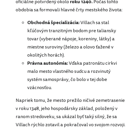
oficiálne potvrdený okolo
roku 1240.
Počas tohto
obdobia sa formovali hlavné črty mestského života:
Obchodná špecializácia:
Villach sa stal
kľúčovým tranzitným bodom pre taliansky
tovar (vyberané nápoje, koreniny, látky) a
miestne suroviny (železo a olovo ťažené v
okolitých horách).
Právna autonómia:
Vďaka patronátu cirkvi
malo mesto vlastného sudcu a rozvinutý
systém samosprávy, čo bolo v tej dobe
vzácnosťou.
Napriek tomu, že mesto prežilo ničivé zemetrasenie
v roku 1348, jeho hospodársky základ, položený v
ranom stredoveku, sa ukázal byť taký silný, že sa
Villach rýchlo zotavil a pokračoval vo svojom rozvoji.