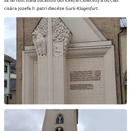
sa farnosť stala súčasťou Gorickej arcidiecézy a od čias
cisára Jozefa II. patrí diecéze
Gurk-Klagenfurt
.