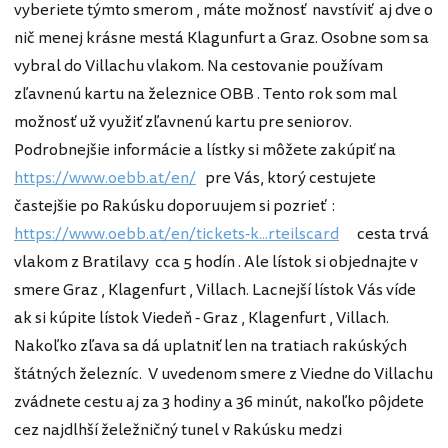
vyberiete týmto smerom , máte možnosť navstíviť aj dve o
nič menej krásne mestá Klagunfurt a Graz. Osobne som sa
vybral do Villachu vlakom. Na cestovanie používam
zľavnenú kartu na železnice OBB . Tento rok som mal
možnosť už využiť zľavnenú kartu pre seniorov.
Podrobnejšie informácie a lístky si môžete zakúpiť na
https://www.oebb.at/en/
pre Vás, ktorý cestujete
častejšie po Rakúsku doporuujem si pozrieť :
https://www.oebb.at/en/tickets-k...rteilscard
cesta trvá
vlakom z Bratilavy cca 5 hodín . Ale lístok si objednajte v
smere Graz , Klagenfurt , Villach. Lacnejší lístok Vás víde
ak si kúpite lístok Viedeň - Graz , Klagenfurt , Villach.
Nakoľko zľava sa dá uplatniť len na tratiach rakúských
štátných železníc. V uvedenom smere z Viedne do Villachu
zvádnete cestu aj za 3 hodiny a 36 minút, nakoľko pôjdete
cez najdlhší želežničný tunel v Rakúsku medzi