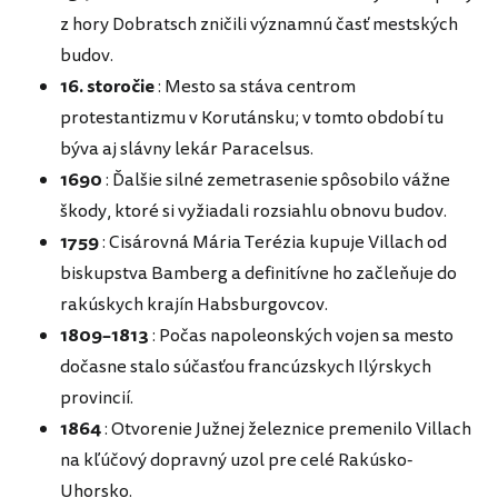
z hory Dobratsch zničili významnú časť mestských
budov.
16. storočie
: Mesto sa stáva centrom
protestantizmu v Korutánsku; v tomto období tu
býva aj slávny lekár Paracelsus.
1690
: Ďalšie silné zemetrasenie spôsobilo vážne
škody, ktoré si vyžiadali rozsiahlu obnovu budov.
1759
: Cisárovná Mária Terézia kupuje Villach od
biskupstva Bamberg a definitívne ho začleňuje do
rakúskych krajín Habsburgovcov.
1809–1813
: Počas napoleonských vojen sa mesto
dočasne stalo súčasťou francúzskych Ilýrskych
provincií.
1864
: Otvorenie Južnej železnice premenilo Villach
na kľúčový dopravný uzol pre celé Rakúsko-
Uhorsko.