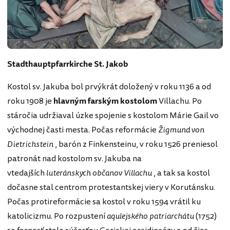
Stadthauptpfarrkirche St. Jakob
Kostol sv. Jakuba bol prvýkrát doložený v roku 1136 a od
roku 1908 je
hlavným farským kostolom
Villachu. Po
stáročia udržiaval úzke spojenie s kostolom Márie Gail vo
východnej časti mesta. Počas reformácie
Žigmund von
Dietrichstein
, barón z Finkensteinu, v roku 1526 preniesol
patronát nad kostolom sv. Jakuba na
vtedajších
luteránskych občanov Villachu
, a tak sa kostol
dočasne stal centrom protestantskej viery v Korutánsku.
Počas protireformácie sa kostol v roku 1594 vrátil ku
katolicizmu. Po rozpustení
aqulejského patriarchátu
(1752)