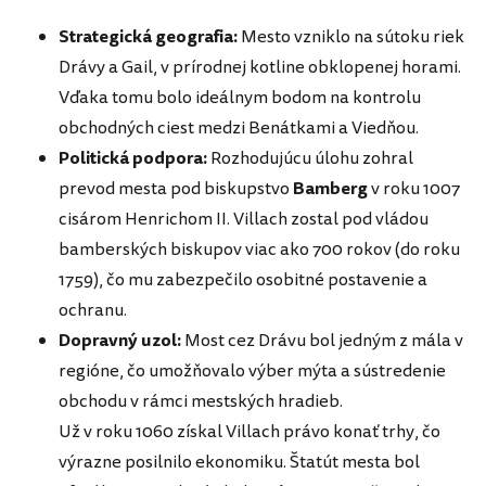
Strategická geografia:
Mesto vzniklo na sútoku riek
Drávy a Gail, v prírodnej kotline obklopenej horami.
Vďaka tomu bolo ideálnym bodom na kontrolu
obchodných ciest medzi Benátkami a Viedňou.
Politická podpora:
Rozhodujúcu úlohu zohral
prevod mesta pod biskupstvo
Bamberg
v roku 1007
cisárom Henrichom II. Villach zostal pod vládou
bamberských biskupov viac ako 700 rokov (do roku
1759), čo mu zabezpečilo osobitné postavenie a
ochranu.
Dopravný uzol:
Most cez Drávu bol jedným z mála v
regióne, čo umožňovalo výber mýta a sústredenie
obchodu v rámci mestských hradieb.
Už v roku 1060 získal Villach právo konať trhy, čo
výrazne posilnilo ekonomiku. Štatút mesta bol