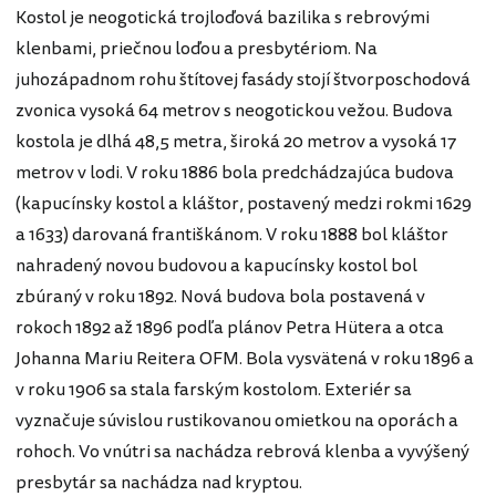
Kostol je neogotická trojloďová bazilika s rebrovými
klenbami, priečnou loďou a presbytériom. Na
juhozápadnom rohu štítovej fasády stojí štvorposchodová
zvonica vysoká 64 metrov s neogotickou vežou. Budova
kostola je dlhá 48,5 metra, široká 20 metrov a vysoká 17
metrov v lodi. V roku 1886 bola predchádzajúca budova
(kapucínsky kostol a kláštor, postavený medzi rokmi 1629
a 1633) darovaná františkánom. V roku 1888 bol kláštor
nahradený novou budovou a kapucínsky kostol bol
zbúraný v roku 1892. Nová budova bola postavená v
rokoch 1892 až 1896 podľa plánov Petra Hütera a otca
Johanna Mariu Reitera OFM. Bola vysvätená v roku 1896 a
v roku 1906 sa stala farským kostolom. Exteriér sa
vyznačuje súvislou rustikovanou omietkou na oporách a
rohoch. Vo vnútri sa nachádza rebrová klenba a vyvýšený
presbytár sa nachádza nad kryptou.