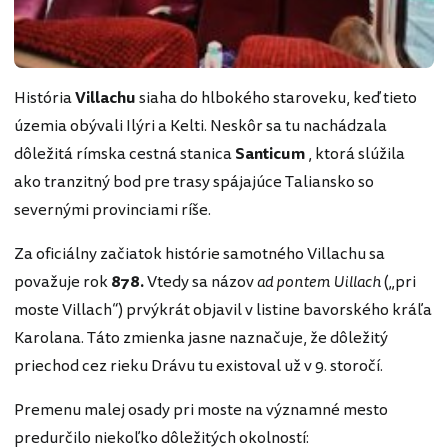
História
Villachu
siaha do hlbokého staroveku, keď tieto
územia obývali Ilýri a Kelti. Neskôr sa tu nachádzala
dôležitá rímska cestná stanica
Santicum
, ktorá slúžila
ako tranzitný bod pre trasy spájajúce Taliansko so
severnými provinciami ríše.
Za oficiálny začiatok histórie samotného Villachu sa
považuje rok
878.
Vtedy sa názov
ad pontem Uillach
(„pri
moste Villach“) prvýkrát objavil v listine bavorského kráľa
Karolana. Táto zmienka jasne naznačuje, že dôležitý
priechod cez rieku Drávu tu existoval už v 9. storočí.
Premenu malej osady pri moste na významné mesto
predurčilo niekoľko dôležitých okolností: