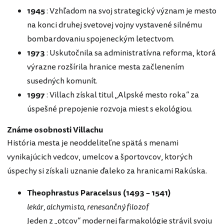
1945
: Vzhľadom na svoj strategický význam je mesto
na konci druhej svetovej vojny vystavené silnému
bombardovaniu spojeneckým letectvom.
1973
: Uskutočnila sa administratívna reforma, ktorá
výrazne rozšírila hranice mesta začlenením
susedných komunít.
1997
: Villach získal titul „Alpské mesto roka“ za
úspešné prepojenie rozvoja miest s ekológiou.
Známe osobnosti Villachu
História mesta je neoddeliteľne spätá s menami
vynikajúcich vedcov, umelcov a športovcov, ktorých
úspechy si získali uznanie ďaleko za hranicami Rakúska.
Theophrastus Paracelsus (1493 – 1541)
lekár, alchymista, renesančný filozof
Jeden z „otcov“ modernej farmakológie strávil svoju