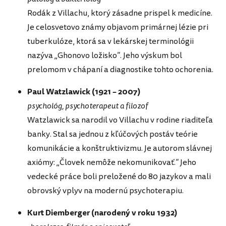
Rodák z Villachu, ktorý zásadne prispel k medicíne.
Je celosvetovo známy objavom primárnej lézie pri
tuberkulóze, ktorá sa v lekárskej terminológii
nazýva „Ghonovo ložisko“. Jeho výskum bol
prelomom v chápaní a diagnostike tohto ochorenia.
Paul Watzlawick (1921 – 2007)
psychológ, psychoterapeut a filozof
Watzlawick sa narodil vo Villachu v rodine riaditeľa
banky. Stal sa jednou z kľúčových postáv teórie
komunikácie a konštruktivizmu. Je autorom slávnej
axiómy: „Človek nemôže nekomunikovať.“ Jeho
vedecké práce boli preložené do 80 jazykov a mali
obrovský vplyv na modernú psychoterapiu.
Kurt Diemberger (narodený v roku 1932)