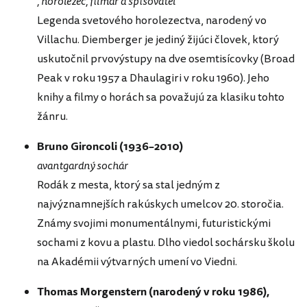
, horolezec, filmár a spisovateľ
Legenda svetového horolezectva, narodený vo
Villachu. Diemberger je jediný žijúci človek, ktorý
uskutočnil prvovýstupy na dve osemtisícovky (Broad
Peak v roku 1957 a Dhaulagiri v roku 1960). Jeho
knihy a filmy o horách sa považujú za klasiku tohto
žánru.
Bruno Gironcoli (1936–2010)
avantgardný sochár
Rodák z mesta, ktorý sa stal jedným z
najvýznamnejších rakúskych umelcov 20. storočia.
Známy svojimi monumentálnymi, futuristickými
sochami z kovu a plastu. Dlho viedol sochársku školu
na Akadémii výtvarných umení vo Viedni.
Thomas Morgenstern (narodený v roku 1986),