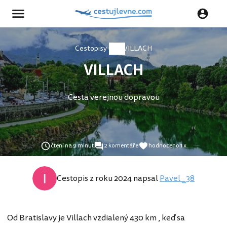
Cestopisy
VILLACH
VILLACH
Cesta verejnou dopravou
čtení na 9 minut
2 komentáře
hodnoceno 1 x
Cestopis z roku 2024 napsal
Pavel _38
Od Bratislavy je Villach vzdialený 430 km , keď sa