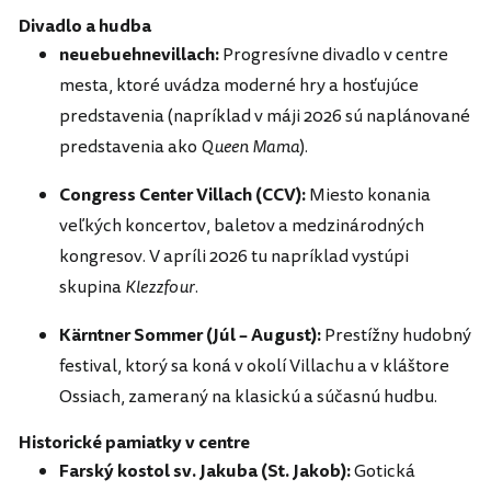
Divadlo a hudba
neuebuehnevillach:
Progresívne divadlo v centre
mesta, ktoré uvádza moderné hry a hosťujúce
predstavenia (napríklad v máji 2026 sú naplánované
predstavenia ako
Queen Mama
).
Congress Center Villach (CCV):
Miesto konania
veľkých koncertov, baletov a medzinárodných
kongresov. V apríli 2026 tu napríklad vystúpi
skupina
Klezzfour
.
Kärntner Sommer (Júl – August):
Prestížny hudobný
festival, ktorý sa koná v okolí Villachu a v kláštore
Ossiach, zameraný na klasickú a súčasnú hudbu.
Historické pamiatky v centre
Farský kostol sv. Jakuba (St. Jakob):
Gotická