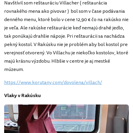
Navštívil som reštauráciu Villacher ( reštaurácia
rovnakého mena ako pivovar ) bol som v čase podávania
denného menu, ktoré bolo v cene 12,90 € čo na rakúsko nie
je veľa. Ale rakúske reštaurácie keď nemajú drahé jedlo,
tak ponúkajú drahšie nápoje. Pri reštaurácii sa nachádza
pekný kostol. V Rakúsku nie je problém aby bol kostol pre
verejnosť otvorený. Vo Villachu je niekoľko kostolov, ktoré
majú krásnu výzdobu. Hlbšie v centre je aj mestké
múzeum.
https://www.korutany.com/dovolena/villach/
Vlaky v Rakúsku