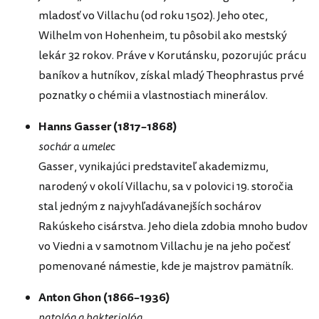
mladosť vo Villachu (od roku 1502). Jeho otec,
Wilhelm von Hohenheim, tu pôsobil ako mestský
lekár 32 rokov. Práve v Korutánsku, pozorujúc prácu
baníkov a hutníkov, získal mladý Theophrastus prvé
poznatky o chémii a vlastnostiach minerálov.
Hanns Gasser (1817–1868)
sochár a umelec
Gasser, vynikajúci predstaviteľ akademizmu,
narodený v okolí Villachu, sa v polovici 19. storočia
stal jedným z najvyhľadávanejších sochárov
Rakúskeho cisárstva. Jeho diela zdobia mnoho budov
vo Viedni a v samotnom Villachu je na jeho počesť
pomenované námestie, kde je majstrov pamätník.
Anton Ghon (1866–1936)
patológ a bakteriológ