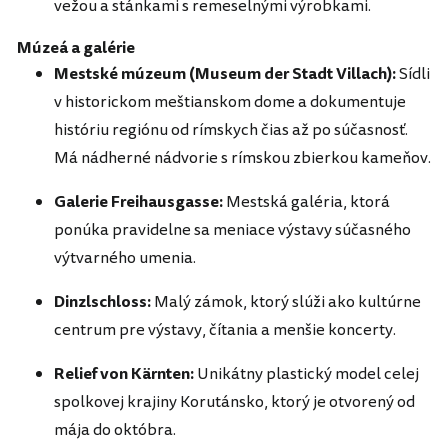
vežou a stánkami s remeselnými výrobkami.
Múzeá a galérie
Mestské múzeum (Museum der Stadt Villach):
Sídli
v historickom meštianskom dome a dokumentuje
históriu regiónu od rímskych čias až po súčasnosť.
Má nádherné nádvorie s rímskou zbierkou kameňov.
Galerie Freihausgasse:
Mestská galéria, ktorá
ponúka pravidelne sa meniace výstavy súčasného
výtvarného umenia.
Dinzlschloss:
Malý zámok, ktorý slúži ako kultúrne
centrum pre výstavy, čítania a menšie koncerty.
Relief von Kärnten:
Unikátny plastický model celej
spolkovej krajiny Korutánsko, ktorý je otvorený od
mája do októbra.