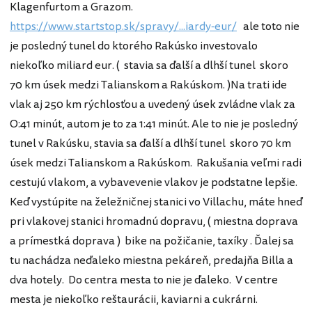
Klagenfurtom a Grazom.
https://www.startstop.sk/spravy/...iardy-eur/
ale toto nie
je posledný tunel do ktorého Rakúsko investovalo
niekoľko miliard eur. ( stavia sa ďalší a dlhší tunel skoro
70 km úsek medzi Talianskom a Rakúskom. )Na trati ide
vlak aj 250 km rýchlosťou a uvedený úsek zvládne vlak za
O:41 minút, autom je to za 1:41 minút. Ale to nie je posledný
tunel v Rakúsku, stavia sa ďalší a dlhší tunel skoro 70 km
úsek medzi Talianskom a Rakúskom. Rakušania veľmi radi
cestujú vlakom, a vybavevenie vlakov je podstatne lepšie.
Keď vystúpite na želežničnej stanici vo Villachu, máte hneď
pri vlakovej stanici hromadnú dopravu, ( miestna doprava
a prímestká doprava ) bike na požičanie, taxíky . Ďalej sa
tu nachádza neďaleko miestna pekáreň, predajňa Billa a
dva hotely. Do centra mesta to nie je ďaleko. V centre
mesta je niekoľko reštaurácii, kaviarni a cukrárni.