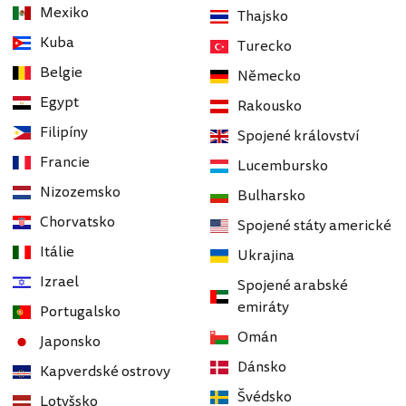
Mexiko
Thajsko
Kuba
Turecko
Belgie
Německo
Egypt
Rakousko
Filipíny
Spojené království
Francie
Lucembursko
Nizozemsko
Bulharsko
Chorvatsko
Spojené státy americké
Itálie
Ukrajina
Izrael
Spojené arabské
emiráty
Portugalsko
Omán
Japonsko
Dánsko
Kapverdské ostrovy
Švédsko
Lotyšsko