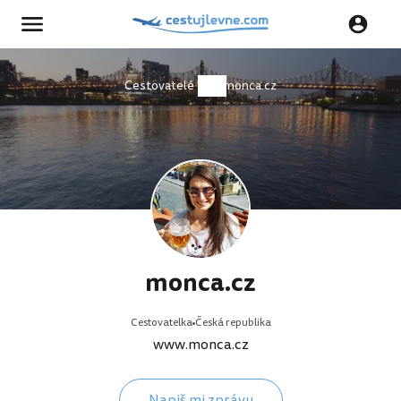
Cestovatelé
monca.cz
monca.cz
Cestovatelka
Česká republika
www.monca.cz
Napiš mi zprávu