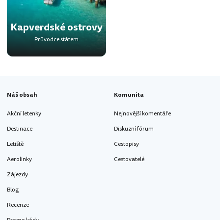
Kapverdské ostrovy
Průvodce státem
Náš obsah
Komunita
Akční letenky
Nejnovější komentáře
Destinace
Diskuzní fórum
Letiště
Cestopisy
Aerolinky
Cestovatelé
Zájezdy
Blog
Recenze