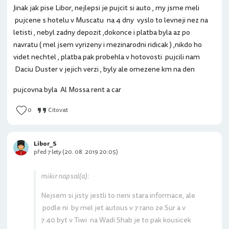
Jinak jak pise Libor, nejlepsi je pujcit si auto , my jsme meli
pujcene s hotelu v Muscatu na 4 dny vyslo to levneji nez na
letisti , nebyl zadny depozit ,dokonce i platba byla az po
navratu ( mel jsem vyrizeny i mezinarodni ridicak ) ,nikdo ho
videt nechtel , platba pak probehla v hotovosti pujcili nam
Daciu Duster v jejich verzi , byly ale omezene km na den
pujcovna byla Al Mossa rent a car
0
Citovat
Libor_S
před 7 lety (20. 08. 2019 20:05)
mikir napsal(a):
Nejsem si jisty jestli to neni stara informace, ale
podle ni by mel jet autous v 7 rano ze Sur a v
7.40 byt v Tiwi na Wadi Shab je to pak kousicek