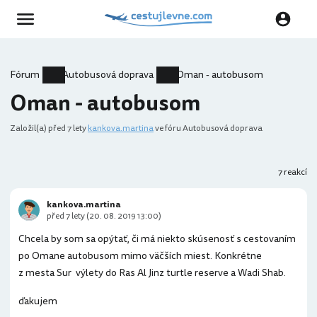
Fórum
Autobusová doprava
Oman - autobusom
Oman - autobusom
Založil(a)
před 7 lety
kankova.martina
ve fóru Autobusová doprava
7 reakcí
kankova.martina
před 7 lety (20. 08. 2019 13:00)
Chcela by som sa opýtať, či má niekto skúsenosť s cestovaním
po Omane autobusom mimo väčších miest. Konkrétne
z mesta Sur výlety do Ras Al Jinz turtle reserve a Wadi Shab.
ďakujem