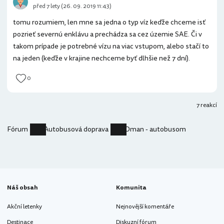
před 7 lety (26. 09. 2019 11:43)
tomu rozumiem, len mne sa jedna o typ víz keďže chceme isť
pozrieť severnú enklávu a prechádza sa cez územie SAE. Či v
takom prípade je potrebné vízu na viac vstupom, alebo stačí to
na jeden (keďže v krajine nechceme byť dlhšie než 7 dní).
0
7 reakcí
Fórum
Autobusová doprava
Oman - autobusom
Náš obsah
Komunita
Akční letenky
Nejnovější komentáře
Destinace
Diskuzní fórum