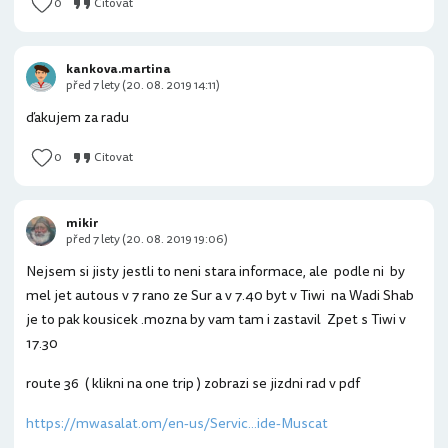
0
Citovat
kankova.martina
před 7 lety (20. 08. 2019 14:11)
ďakujem za radu
0
Citovat
mikir
před 7 lety (20. 08. 2019 19:06)
Nejsem si jisty jestli to neni stara informace, ale podle ni by
mel jet autous v 7 rano ze Sur a v 7.40 byt v Tiwi na Wadi Shab
je to pak kousicek .mozna by vam tam i zastavil Zpet s Tiwi v
17.30
route 36 ( klikni na one trip ) zobrazi se jizdni rad v pdf
https://mwasalat.om/en-us/Servic...ide-Muscat