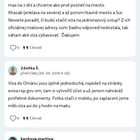
max na 7 dní a chceme ako prvé pozrieť na mesto
Khasab (enkláva na severe) a až potom hlavné mesto a Sur.
Neviete poradiť, či budú stačiť víza na jednorazový vstup? Z ich
oficiálnej mailovej adresy som žiadnu odpoveď nedostala, tak
váham aké víza vybavovať. Ďakujem
0
Citovat
Zdeňka Š.
před 7 lety (26. 09. 2019 11:39)
Víza do Ománu jsou úplně jednoduchá, najedeš na stránky
evisa.rop.gov.om, tam si vytvoříš účet a už jenom nahráváš
potřebné dokumenty. Fotka stačí z mobilu, po zaplacení jsme
měli víza asi do 3 hodin na mailu.
0
Citovat
kankova.martina