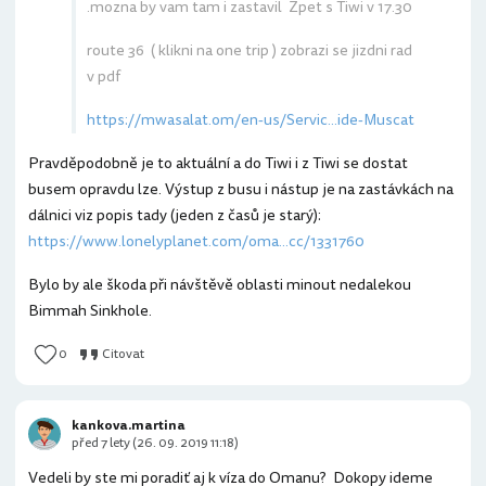
.mozna by vam tam i zastavil Zpet s Tiwi v 17.30
route 36 ( klikni na one trip ) zobrazi se jizdni rad
v pdf
https://mwasalat.om/en-us/Servic...ide-Muscat
Pravděpodobně je to aktuální a do Tiwi i z Tiwi se dostat
busem opravdu lze. Výstup z busu i nástup je na zastávkách na
dálnici viz popis tady (jeden z časů je starý):
https://www.lonelyplanet.com/oma...cc/1331760
Bylo by ale škoda při návštěvě oblasti minout nedalekou
Bimmah Sinkhole.
0
Citovat
kankova.martina
před 7 lety (26. 09. 2019 11:18)
Vedeli by ste mi poradiť aj k víza do Omanu? Dokopy ideme