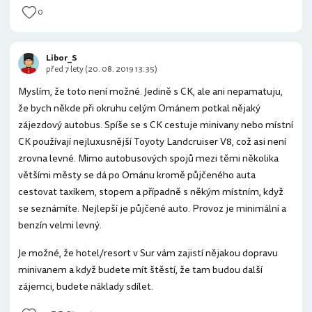
0
Libor_S
před 7 lety (20. 08. 2019 13:35)
Myslím, že toto není možné. Jedině s CK, ale ani nepamatuju,
že bych někde při okruhu celým Ománem potkal nějaký
zájezdový autobus. Spíše se s CK cestuje minivany nebo místní
CK používají nejluxusnější Toyoty Landcruiser V8, což asi není
zrovna levné. Mimo autobusových spojů mezi těmi několika
většími městy se dá po Ománu kromě půjčeného auta
cestovat taxíkem, stopem a případně s někým místním, když
se seznámíte. Nejlepší je půjčené auto. Provoz je minimální a
benzín velmi levný.
Je možné, že hotel/resort v Sur vám zajistí nějakou dopravu
minivanem a když budete mít štěstí, že tam budou další
zájemci, budete náklady sdílet.