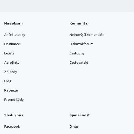
Náš obsah
Komunita
Akční letenky
Nejnovější komentáře
Destinace
Diskuzní fórum
Letiště
Cestopisy
Aerolinky
Cestovatelé
Zájezdy
Blog
Recenze
Promo kódy
Sleduj nás
Společnost
Facebook
O nás