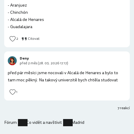
- Aranjuez
- Chinchón
- Alcalá de Henares
- Guadalajara
2
Citovat
Deny
před 2 měs (28. 05. 2026 17:17)
před pár měsíci jsme nocovali v Alcalá de Henares a bylo to
tam moc pěkný. Na takový univerzitě bych chtěla studovat
1
7 reakcí
Fórum
Co vidět a navštívit
Madrid