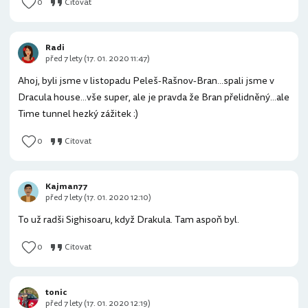
0
Citovat
Radi
před 7 lety (17. 01. 2020 11:47)
Ahoj, byli jsme v listopadu Peleš-Rašnov-Bran...spali jsme v
Dracula house...vše super, ale je pravda že Bran přelidněný...ale
Time tunnel hezký zážitek :)
0
Citovat
Kajman77
před 7 lety (17. 01. 2020 12:10)
To už radši Sighisoaru, když Drakula. Tam aspoň byl.
0
Citovat
tonic
před 7 lety (17. 01. 2020 12:19)