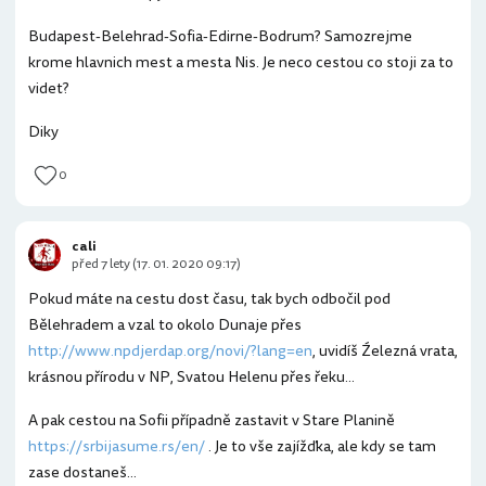
Budapest-Belehrad-Sofia-Edirne-Bodrum? Samozrejme
krome hlavnich mest a mesta Nis. Je neco cestou co stoji za to
videt?
Diky
0
cali
před 7 lety (17. 01. 2020 09:17)
Pokud máte na cestu dost času, tak bych odbočil pod
Bělehradem a vzal to okolo Dunaje přes
http://www.npdjerdap.org/novi/?lang=en
, uvidíš Źelezná vrata,
krásnou přírodu v NP, Svatou Helenu přes řeku...
A pak cestou na Sofii případně zastavit v Stare Planině
https://srbijasume.rs/en/
. Je to vše zajížďka, ale kdy se tam
zase dostaneš...