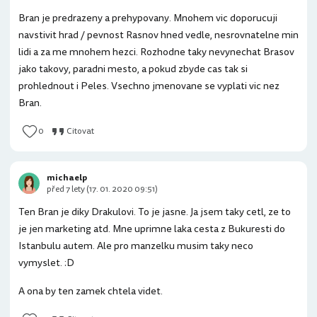
Bran je predrazeny a prehypovany. Mnohem vic doporucuji
navstivit hrad / pevnost Rasnov hned vedle, nesrovnatelne min
lidi a za me mnohem hezci. Rozhodne taky nevynechat Brasov
jako takovy, paradni mesto, a pokud zbyde cas tak si
prohlednout i Peles. Vsechno jmenovane se vyplati vic nez
Bran.
0
Citovat
michaelp
před 7 lety (17. 01. 2020 09:51)
Ten Bran je diky Drakulovi. To je jasne. Ja jsem taky cetl, ze to
je jen marketing atd. Mne uprimne laka cesta z Bukuresti do
Istanbulu autem. Ale pro manzelku musim taky neco
vymyslet. :D
A ona by ten zamek chtela videt.