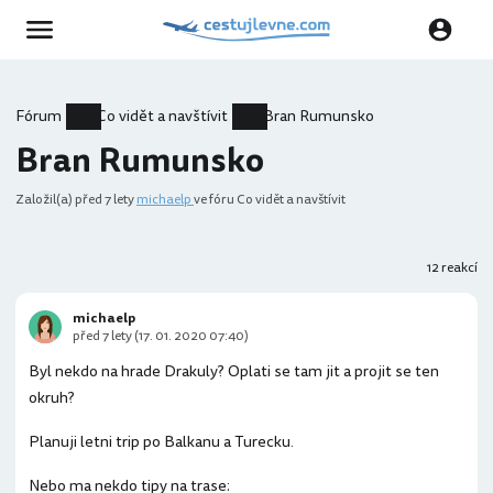
Fórum
Co vidět a navštívit
Bran Rumunsko
Bran Rumunsko
Založil(a)
před 7 lety
michaelp
ve fóru Co vidět a navštívit
12 reakcí
michaelp
před 7 lety (17. 01. 2020 07:40)
Byl nekdo na hrade Drakuly? Oplati se tam jit a projit se ten
okruh?
Planuji letni trip po Balkanu a Turecku.
Nebo ma nekdo tipy na trase: