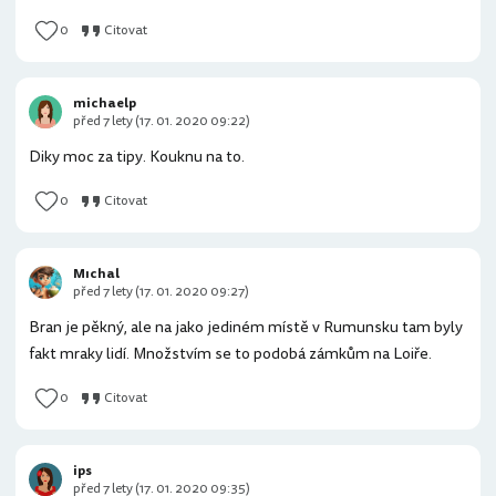
0
Citovat
michaelp
před 7 lety (17. 01. 2020 09:22)
Diky moc za tipy. Kouknu na to.
0
Citovat
Mıchal
před 7 lety (17. 01. 2020 09:27)
Bran je pěkný, ale na jako jediném místě v Rumunsku tam byly
fakt mraky lidí. Množstvím se to podobá zámkům na Loiře.
0
Citovat
ips
před 7 lety (17. 01. 2020 09:35)