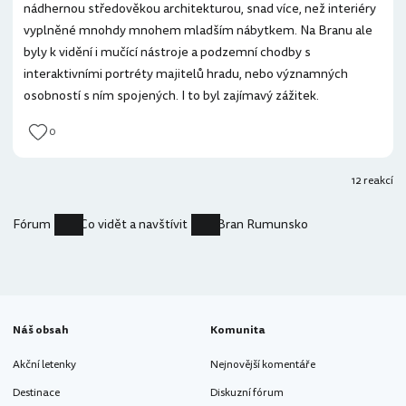
nádhernou středověkou architekturou, snad více, než interiéry
vyplněné mnohdy mnohem mladším nábytkem. Na Branu ale
byly k vidění i mučící nástroje a podzemní chodby s
interaktivními portréty majitelů hradu, nebo významných
osobností s ním spojených. I to byl zajímavý zážitek.
0
12 reakcí
Fórum
Co vidět a navštívit
Bran Rumunsko
Náš obsah
Komunita
Akční letenky
Nejnovější komentáře
Destinace
Diskuzní fórum