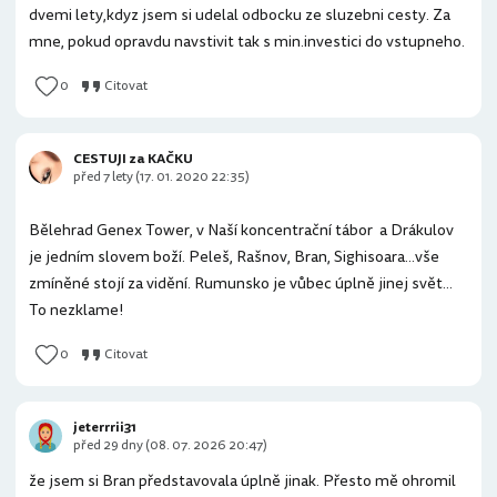
dvemi lety,kdyz jsem si udelal odbocku ze sluzebni cesty. Za
mne, pokud opravdu navstivit tak s min.investici do vstupneho.
0
Citovat
CESTUJI za KAČKU
před 7 lety (17. 01. 2020 22:35)
Bělehrad Genex Tower, v Naší koncentrační tábor a Drákulov
je jedním slovem boží. Peleš, Rašnov, Bran, Sighisoara...vše
zmíněné stojí za vidění. Rumunsko je vůbec úplně jinej svět...
To nezklame!
0
Citovat
jeterrrii31
před 29 dny (08. 07. 2026 20:47)
že jsem si Bran představovala úplně jinak. Přesto mě ohromil