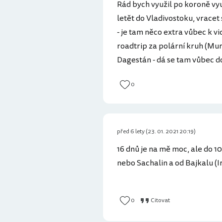
Rád bych využil po koroně vyu
letět do Vladivostoku, vracet
- je tam něco extra vůbec k vi
roadtrip za polární kruh (Mur
Dagestán - dá se tam vůbec d
0
před 6 lety (23. 01. 2021 20:19)
16 dnů je na mě moc, ale do 1
nebo Sachalin a od Bajkalu (
0
Citovat