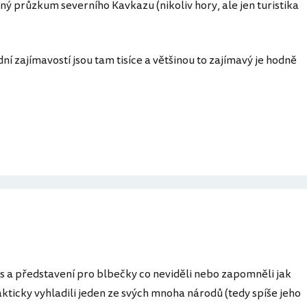
žný průzkum severního Kavkazu (nikoliv hory, ale jen turistika
ní zajímavostí jsou tam tisíce a většinou to zajímavý je hodně
kus a představení pro blbečky co neviděli nebo zapomněli jak
ticky vyhladili jeden ze svých mnoha národů (tedy spíše jeho