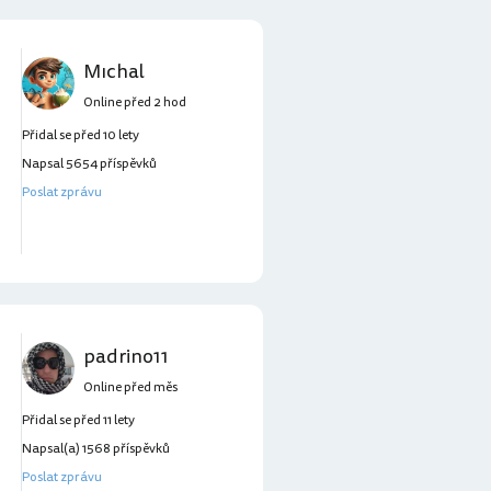
Mıchal
Online před 2 hod
Přidal se před 10 lety
Napsal 5654 příspěvků
Poslat zprávu
padrino11
Online před měs
Přidal se před 11 lety
Napsal(a) 1568 příspěvků
Poslat zprávu