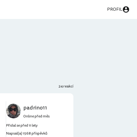
PROFIL
24 reakcí
padrino11
Online před měs
Přidal se před 11 lety
Napsal(a) 1568 příspěvků