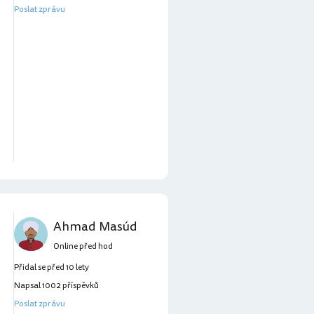
Poslat zprávu
Ahmad Masúd
Online před hod
Přidal se před 10 lety
Napsal 1002 příspěvků
Poslat zprávu