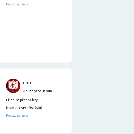
Poslat zprávu
cali
Online před 31 min
Přidal se před 14 lety
Napsal 3749 příspěvků
Poslat zprávu