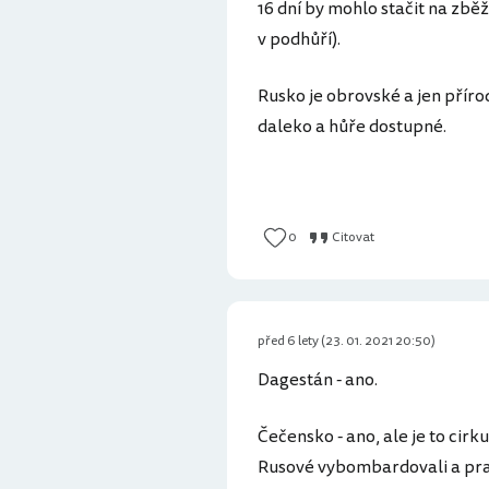
16 dní by mohlo stačit na zbě
v podhůří).
Rusko je obrovské a jen přírod
daleko a hůře dostupné.
0
Citovat
před 6 lety (23. 01. 2021 20:50)
Dagestán - ano.
Čečensko - ano, ale je to cir
Rusové vybombardovali a prak