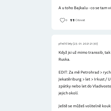
A u toho Bajkalu - co se tam 
0
Citovat
před 6 lety (23. 01. 2021 21:30)
Když jsi už mimo transsib, ta
Ruska.
EDIT: Za mě Petrohrad > rychl
Jekatěriburg > let > Irkust / 
zpátky nebo let do Vladivosto
jejich okolí.
Ještě se můžeš volitelně koukn