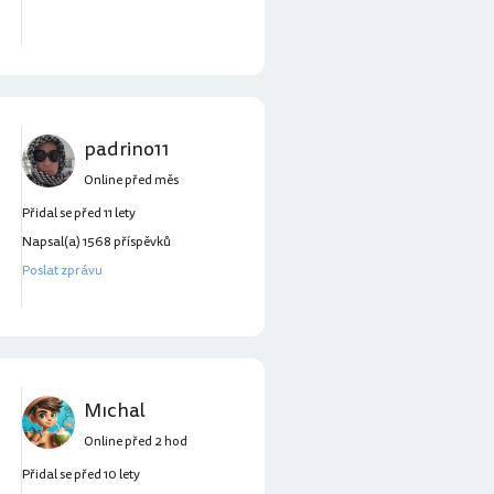
padrino11
Online před měs
Přidal se před 11 lety
Napsal(a) 1568 příspěvků
Poslat zprávu
Mıchal
Online před 2 hod
Přidal se před 10 lety