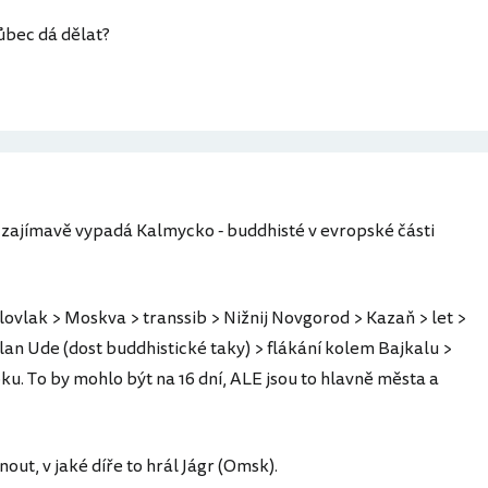
vůbec dá dělat?
k zajímavě vypadá Kalmycko - buddhisté v evropské části
ovlak > Moskva > transsib > Nižnij Novgorod > Kazaň > let >
Ulan Ude (dost buddhistické taky) > flákání kolem Bajkalu >
ku. To by mohlo být na 16 dní, ALE jsou to hlavně města a
out, v jaké díře to hrál Jágr (Omsk).