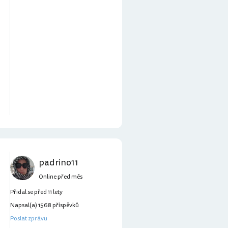
padrino11
Online před měs
Přidal se před 11 lety
Napsal(a) 1568 příspěvků
Poslat zprávu