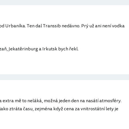
od Urbaníka. Ten dal Transsib nedávno. Prý už ani není vodka
zaň, Jekatěrinburg a Irkutsk bych řekl.
a a extra mě to neláká, možná jeden den na nasátí atmosféry.
 jako ztráta času, zejména když cena za vnitrostátní lety je