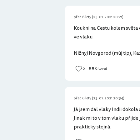
před 6 lety (23. 01. 2021 20:21)
Koukni na Cestu kolem světa 
ve vlaku.
Nižnyj Novgorod (můj tip), Ka
0
Citovat
před 6 lety (23. 01. 2021 20:34)
Já jsem dal vlaky Indii dokol
Jinak mi to v tom vlaku přijde
prakticky stejná.