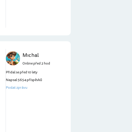
Mıchal
Online před 2 hod
Přidal se před 10 lety
Napsal 5654 příspěvků
Poslat zprávu