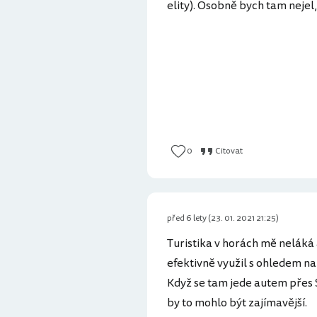
elity). Osobně bych tam nejel
0
Citovat
před 6 lety (23. 01. 2021 21:25)
Turistika v horách mě neláká 
efektivně využil s ohledem na
Když se tam jede autem přes S
by to mohlo být zajímavější.