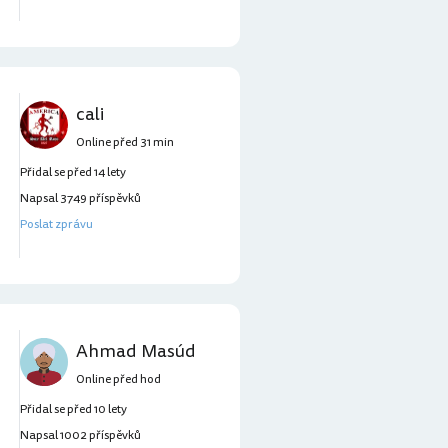
cali
Online před 31 min
Přidal se před 14 lety
Napsal 3749 příspěvků
Poslat zprávu
Ahmad Masúd
Online před hod
Přidal se před 10 lety
Napsal 1002 příspěvků