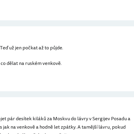
 Teď už jen počkat až to půjde.
t co dělat na ruském venkově.
ojet pár desítek kiláků za Moskvu do lávry v Sergijev Posadu a
sis jak na venkově a hodně let zpátky. A tamější lávru, pokud