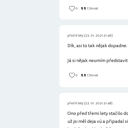
0
Citovat
před 6 lety (23. 01. 2021 21:46)
Dík, asi to tak nějak dopadne.
Já si nějak neumím představi
0
Citovat
před 6 lety (23. 01. 2021 21:48)
Ono před třemi lety stačilo d
už jsi měl deja vú a připadal 