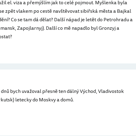
žil el. viza a přemýšlím jak to celé pojmout. Myšlenka byla
 se zpět vlakem po cestě navštěvovat sibiřská města a Bajkal
dění? Co se tam dá dělat? Další nápad je letět do Petrohradu a
mansk, Zapojlarnyj). Další co mě napadlo byl Gronzyj a
ostat?
0 dnů bych uvažoval přesně ten dálný Východ, Vladivostok
Irkutsk) letecky do Moskvy a domů.