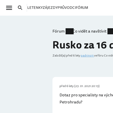
LETENKY
ZÁJEZDY
PRŮVODCI
FÓRUM
Fórum
Co vidět a navštívit
Rusko za 16 
Založil(a)
před 6 lety
padrino11
ve fóru Co vidě
před 6 lety (23. 01. 2021 20:13)
Dotaz pro specialisty na vých
Petrohradu?