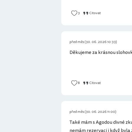
3
Citovat
před měs (30. 06. 2026 10:33)
Děkujeme za krásnou slohovk
8
Citovat
před měs (30. 06. 2026 11:00)
Také mám s Agodou divné zkuše
nemám rezervaci i když byla 