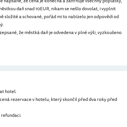
ně napsané, že cena je konečná a zahrnuje všechny poplatky,
 městkou daň snad 10EUR, nikam se nešlo dovolat, i vyplnit
ě složité a schované, pořád mi to nabízelo jen odpovědi od
ný.
ozepsané, že městká daň je odvedena v plné výši, vyzkoušeno
t hotel.
cená rezervace v hotelu, který skončil před dva roky před
refundaci.