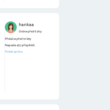
hankaa
Online před 6 dny
Přidal se před 10 lety
Napsala 457 příspěvků
Poslat zprávu