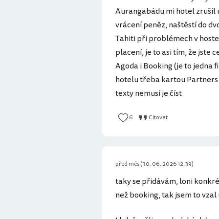
Aurangabádu mi hotel zrušil 
vrácení peněz, naštěstí do dvo
Tahiti při problémech v hostel
placení, je to asi tím, že jste
Agoda i Booking (je to jedna f
hotelu třeba kartou Partners
texty nemusí je číst
6
Citovat
před měs (30. 06. 2026 12:39)
taky se přidávám, loni konkré
než booking, tak jsem to vzal 