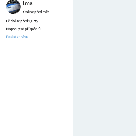
lma
Online před měs
Přidal se před 13 lety
Napsal 738 příspěvků
Poslat zprávu