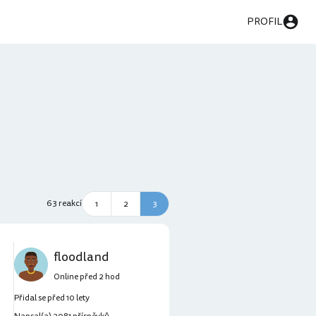
PROFIL
63 reakcí
1
2
3
floodland
Online před 2 hod
Přidal se před 10 lety