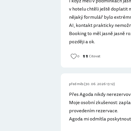
I když měli v podmínkách jas
v hotelu chtěli ještě doplatit
nějaký formulář bylo extrémn
AI, kontakt prakticky nemož
Booking to měl jasně jasně r
později a ok.
0
Citovat
před měs (30. 06. 2026 13:12)
Přes Agoda nikdy nerezervova
Moje osobní zkušenost: zapla
provedením rezervace.
Agoda mi odmítla poskytnout 