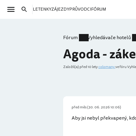
LETENKY
ZÁJEZDY
PRŮVODCI
FÓRUM
Fórum
Vyhledávače hotelů
Agoda - záke
Založil(a)
před 10 lety
colomany
ve fóru Vyhl
před měs (30. 06. 2026 10:06)
Aby jsi nebyl překvapený, kdo