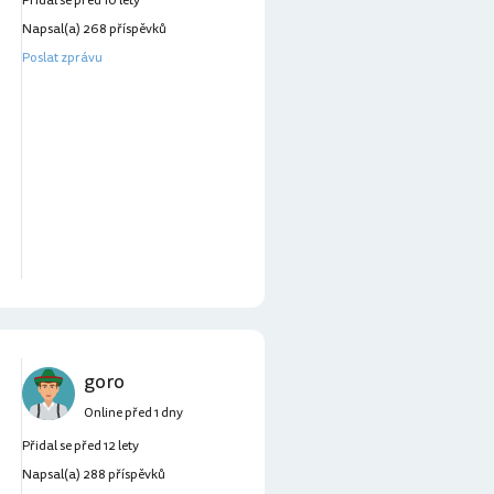
Přidal se před 10 lety
Napsal(a) 268 příspěvků
Poslat zprávu
goro
Online před 1 dny
Přidal se před 12 lety
Napsal(a) 288 příspěvků