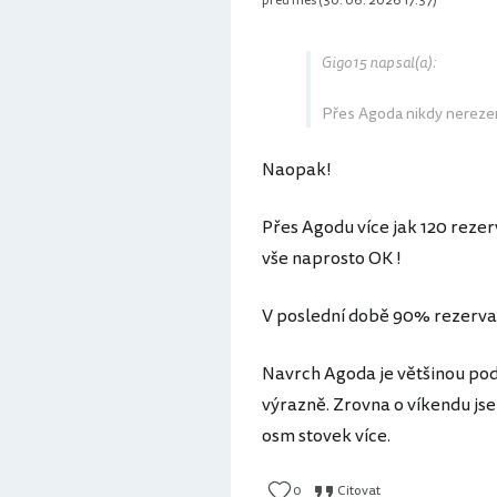
před měs (30. 06. 2026 17:37)
Gigo15 napsal(a):
Přes Agoda nikdy nerezer
Naopak!
Přes Agodu více jak 120 rezer
vše naprosto OK !
V poslední době 90% rezerva
Navrch Agoda je většinou pod
výrazně. Zrovna o víkendu jse
osm stovek více.
0
Citovat