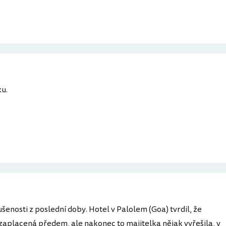
u.
nosti z poslední doby. Hotel v Palolem (Goa) tvrdil, že
zaplacená předem, ale nakonec to majitelka nějak vyřešila, v