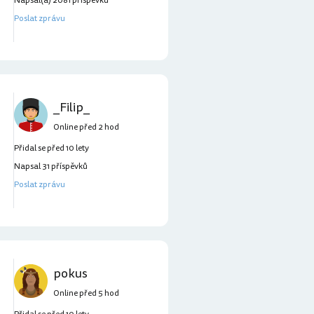
Napsal(a) 2081 příspěvků
Poslat zprávu
_Filip_
Online před 2 hod
Přidal se před 10 lety
Napsal 31 příspěvků
Poslat zprávu
pokus
Online před 5 hod