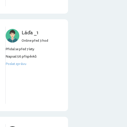
Láďa _1
Online před 3 hod
Přidal se před 7 lety
Napsal 56 příspěvků
Poslat zprávu