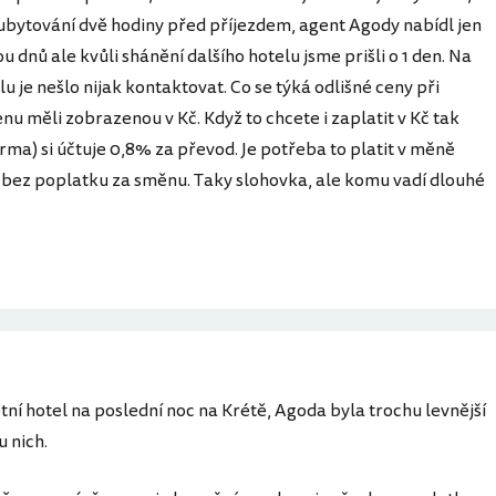
ubytování dvě hodiny před příjezdem, agent Agody nabídl jen
u dnů ale kvůli shánění dalšího hotelu jsme prišli o 1 den. Na
u je nešlo nijak kontaktovat. Co se týká odlišné ceny při
 cenu měli zobrazenou v Kč. Když to chcete i zaplatit v Kč tak
irma) si účtuje 0,8% za převod. Je potřeba to platit v měně
 bez poplatku za směnu. Taky slohovka, ale komu vadí dlouhé
tní hotel na poslední noc na Krétě, Agoda byla trochu levnější
u nich.