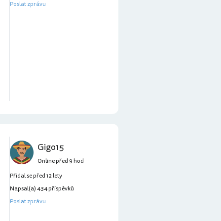
Poslat zprávu
Gigo15
Online před 9 hod
Přidal se před 12 lety
Napsal(a) 434 příspěvků
Poslat zprávu