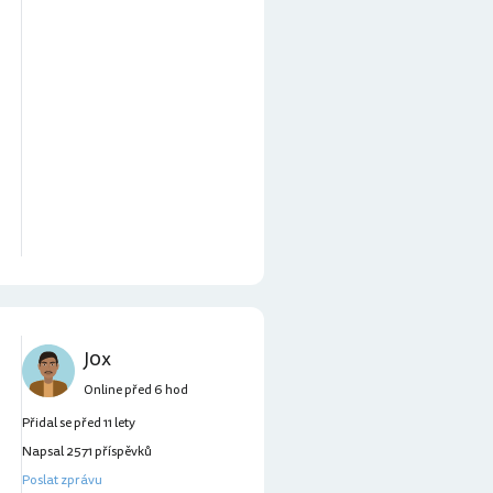
J0x
Online před 6 hod
Přidal se před 11 lety
Napsal 2571 příspěvků
Poslat zprávu