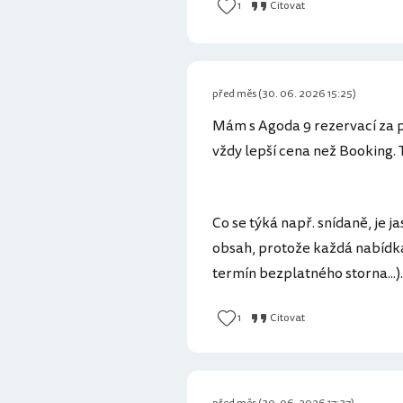
1
Citovat
před měs (30. 06. 2026 15:25)
Mám s Agoda 9 rezervací za p
vždy lepší cena než Booking.
Co se týká např. snídaně, je j
obsah, protože každá nabídka
termín bezplatného storna...)
1
Citovat