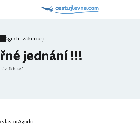
Agoda - zákeřné jednání !!!
řné jednání !!!
edávače hotelů
 vlastní Agodu...