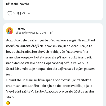
už stabilizovalo.
0
Citovat
Petr76
před 10 lety (02. 12. 2016 11:45)
Acapulco bylo o ničem ještě před válkou gangů. Na rozdíl od
menších, autentičtějších letovisek na jih od Acapulca je to
bezduchá hradba hotelových krabic, vše "nastavené" na
americké koupáky, hotely jsou ale přímo na pláži (na rozdíl
například od Waikiki nebo Copacabana) což je velké plus.
Stará část města je naopak docela zajímavá s jistým
geniem
loci
.
Pokud ale udělání selfíčka spadá pod "vzrušující zážitek" a
chlemtání upatlaného koktejlu se dokonce kvalifikuje jako
"nevšední zážitek", tak by Acapulco pro tento účel za úvahu
stálo.