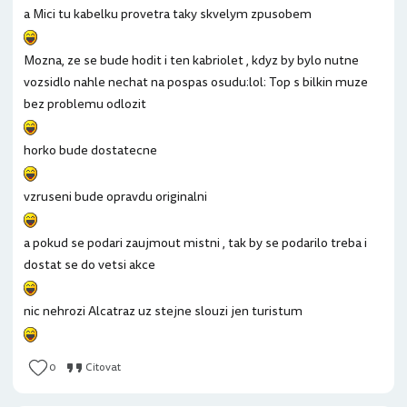
a Mici tu kabelku provetra taky skvelym zpusobem
Mozna, ze se bude hodit i ten kabriolet , kdyz by bylo nutne
vozsidlo nahle nechat na pospas osudu:lol: Top s bilkin muze
bez problemu odlozit
horko bude dostatecne
vzruseni bude opravdu originalni
a pokud se podari zaujmout mistni , tak by se podarilo treba i
dostat se do vetsi akce
nic nehrozi Alcatraz uz stejne slouzi jen turistum
0
Citovat