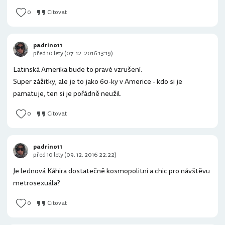
0
Citovat
padrino11
před 10 lety (07. 12. 2016 13:19)
Latinská Amerika bude to pravé vzrušení.
Super zážitky, ale je to jako 60-ky v Americe - kdo si je
pamatuje, ten si je pořádně neužil.
0
Citovat
padrino11
před 10 lety (09. 12. 2016 22:22)
Je lednová Káhira dostatečně kosmopolitní a chic pro návštěvu
metrosexuála?
0
Citovat