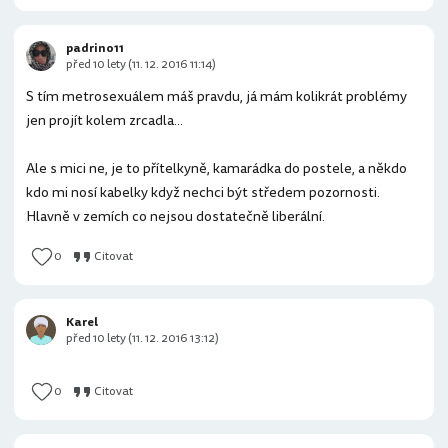
padrino11
před 10 lety (11. 12. 2016 11:14)
S tím metrosexuálem máš pravdu, já mám kolikrát problémy
jen projít kolem zrcadla...
Ale s mici ne, je to přítelkyně, kamarádka do postele, a někdo
kdo mi nosí kabelky když nechci být středem pozornosti.
Hlavně v zemích co nejsou dostatečně liberální.
0
Citovat
Karel
před 10 lety (11. 12. 2016 13:12)
0
Citovat