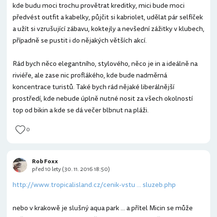
kde budu moci trochu provětrat kreditky, mici bude moci
předvést outfit a kabelky, půjčit si kabriolet, udělat pár selfíček
a užít si vzrušující zábavu, koktejly a nevšední zážitky v klubech,
případně se pustit i do nějakých větších akcí.
Rád bych něco elegantního, stylového, něco je in a ideálně na
riviéře, ale zase nic proflákého, kde bude nadměrná
koncentrace turistů. Také bych rád nějaké liberálnější
prostředí, kde nebude úplně nutné nosit za všech okolností
top od bikin a kde se dá večer blbnut na pláži.
0
Rob Foxx
před 10 lety (30. 11. 2016 18:50)
http://www.tropicalisland.cz/cenik-vstu ... sluzeb.php
nebo v krakowě je slušný aqua park ... a přítel Micin se může