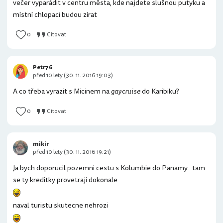
večer vyparádit v centru města, kde najdete slušnou putyku a
místní chlopaci budou zírat
0
Citovat
Petr76
před 10 lety (30. 11. 2016 19:03)
A co třeba vyrazit s Micinem na
gay cruise
do Karibiku?
0
Citovat
mikir
před 10 lety (30. 11. 2016 19:21)
Ja bych doporucil pozemni cestu s Kolumbie do Panamy.. tam
se ty kreditky provetraji dokonale
naval turistu skutecne nehrozi