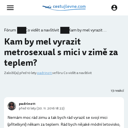
Fórum
Co vidět a navštívit
Kam by mel vyrazit metrosexual s mici v zimě za teplem?
Kam by mel vyrazit
metrosexual s mici v zimě za
teplem?
Založil(a)
před 10 lety
padrino11
ve fóru Co vidět a navštívit
13 reakcí
padrino11
před 10 lety (30. 11. 2016 18:22)
Nemám moc rád zimu a tak bych rád vyrazil se svojí mici
(přítelkyní) někam za teplem. Rád bych nějaké módní letovisko,