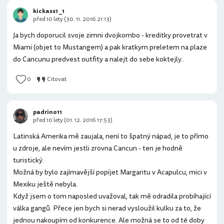
kickass1 _1
před 10 lety (30. 11. 2016 21:13)
Ja bych doporucil svoje zimni dvojkombo - kreditky provetrat v
Miami (objet to Mustangem) a pak kratkym preletem na plaze
do Cancunu predvest outfity a nalejt do sebe koktejly..
0
Citovat
padrino11
před 10 lety (01. 12. 2016 17:53)
Latinská Amerika mě zaujala, není to špatný nápad, je to přímo
u zdroje, ale nevím jestli zrovna Cancun - ten je hodně
turistický.
Možná by bylo zajímavější popíjet Margaritu v Acapulcu, mici v
Mexiku ještě nebyla.
Když jsem o tom naposled uvažoval, tak mě odradila probíhající
válka gangů. Přece jen bych si nerad vysloužil kulku za to, že
jednou nakoupím od konkurence. Ale možná se to od té doby