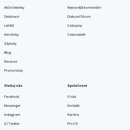
Akční letenky
Nejnovější komentáře
Destinace
Diskuzní fórum
Letiště
Cestopisy
Aerolinky
Cestovatelé
Zájezdy
Blog
Recenze
Promo kódy
Sleduj nás
Společnost
Facebook
O nás
Messenger
Kontakt
Instagram
Kariéra
X / Twitter
Pro CK