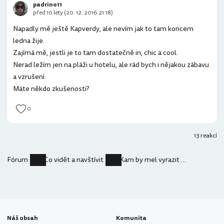
padrino11
před 10 lety (20. 12. 2016 21:18)
Napadly mě ještě Kapverdy, ale nevím jak to tam koncem
ledna žije.
Zajímá mě, jestli je to tam dostatečně in, chic a cool.
Nerad ležím jen na pláži u hotelu, ale rád bych i nějakou zábavu
a vzrušení.
Máte někdo zkušenosti?
0
13 reakcí
Fórum
Co vidět a navštívit
Kam by mel vyrazit metrosexual s mici v zimě za teplem?
Náš obsah
Komunita