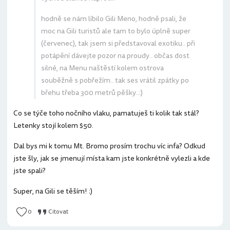
hodně se nám líbilo Gili Meno, hodně psali, že
moc na Gili turistů ale tam to bylo úplně super
(červenec), tak jsem si představoval exotiku.. při
potápění dávejte pozor na proudy.. občas dost
silné, na Menu naštěstí kolem ostrova
souběžně s pobřežím.. tak ses vrátil zpátky po
břehu třeba 300 metrů pěšky..:)
Co se týče toho nočního vlaku, pamatuješ ti kolik tak stál?
Letenky stojí kolem $50.
Dal bys mi k tomu Mt. Bromo prosím trochu víc infa? Odkud
jste šly, jak se jmenují místa kam jste konkrétně vylezli a kde
jste spali?
Super, na Gili se těším! :)
0
Citovat