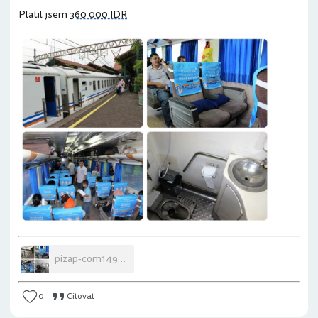
Platil jsem
360 000 IDR
pizap-com14953805527541.jpg
0
Citovat