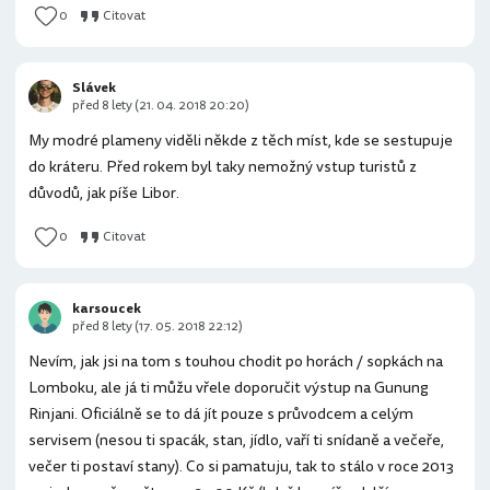
0
Citovat
Slávek
před 8 lety (21. 04. 2018 20:20)
My modré plameny viděli někde z těch míst, kde se sestupuje
do kráteru. Před rokem byl taky nemožný vstup turistů z
důvodů, jak píše Libor.
0
Citovat
karsoucek
před 8 lety (17. 05. 2018 22:12)
Nevím, jak jsi na tom s touhou chodit po horách / sopkách na
Lomboku, ale já ti můžu vřele doporučit výstup na Gunung
Rinjani. Oficiálně se to dá jít pouze s průvodcem a celým
servisem (nesou ti spacák, stan, jídlo, vaří ti snídaně a večeře,
večer ti postaví stany). Co si pamatuju, tak to stálo v roce 2013