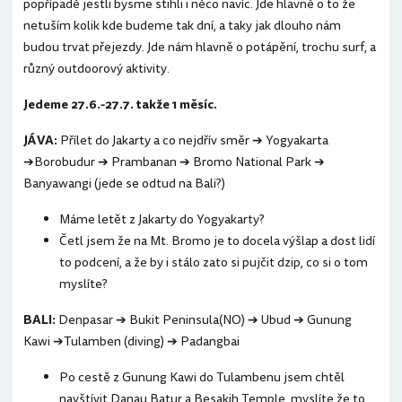
popřípadě jestli bysme stihli i něco navíc. Jde hlavně o to že
netuším kolik kde budeme tak dní, a taky jak dlouho nám
budou trvat přejezdy. Jde nám hlavně o potápění, trochu surf, a
různý outdoorový aktivity.
Jedeme 27.6.-27.7. takže 1 měsíc.
JÁVA:
Přílet do Jakarty a co nejdřív směr ➔ Yogyakarta
➔Borobudur ➔ Prambanan ➔ Bromo National Park ➔
Banyawangi (jede se odtud na Bali?)
Máme letět z Jakarty do Yogyakarty?
Četl jsem že na Mt. Bromo je to docela výšlap a dost lidí
to podcení, a že by i stálo zato si pujčit dzip, co si o tom
myslíte?
BALI:
Denpasar ➔ Bukit Peninsula(NO) ➔ Ubud ➔ Gunung
Kawi ➔Tulamben (diving) ➔ Padangbai
Po cestě z Gunung Kawi do Tulambenu jsem chtěl
navštívit Danau Batur a Besakih Temple, myslíte že to