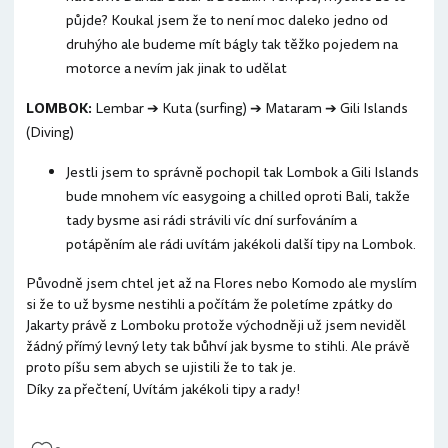
půjde? Koukal jsem že to není moc daleko jedno od
druhýho ale budeme mít bágly tak těžko pojedem na
motorce a nevím jak jinak to udělat
LOMBOK:
Lembar ➔ Kuta (surfing) ➔ Mataram ➔ Gili Islands
(Diving)
Jestli jsem to správně pochopil tak Lombok a Gili Islands
bude mnohem víc easygoing a chilled oproti Bali, takže
tady bysme asi rádi strávili víc dní surfováním a
potápěním ale rádi uvítám jakékoli další tipy na Lombok.
Původně jsem chtel jet až na Flores nebo Komodo ale myslím
si že to už bysme nestihli a počítám že poletíme zpátky do
Jakarty právě z Lomboku protože východněji už jsem neviděl
žádný přímý levný lety tak bůhví jak bysme to stihli. Ale právě
proto píšu sem abych se ujistili že to tak je.
Díky za přečtení, Uvítám jakékoli tipy a rady!