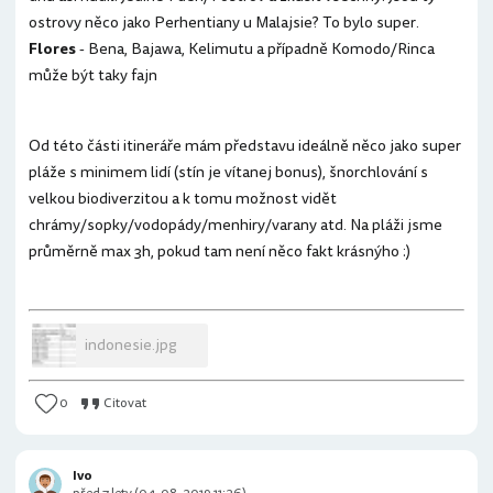
ostrovy něco jako Perhentiany u Malajsie? To bylo super.
Flores
- Bena, Bajawa, Kelimutu a případně Komodo/Rinca
může být taky fajn
Od této části itineráře mám představu ideálně něco jako super
pláže s minimem lidí (stín je vítanej bonus), šnorchlování s
velkou biodiverzitou a k tomu možnost vidět
chrámy/sopky/vodopády/menhiry/varany atd. Na pláži jsme
průměrně max 3h, pokud tam není něco fakt krásnýho :)
indonesie.jpg
0
Citovat
Ivo