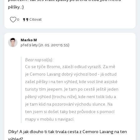
pěšky..:)
0
Citovat
Marko M
před 9 lety (21. 05. 2017 15:55)
Bear napsal(a):
Co se týče Bromo, záleží odkud vyrazíš. Za mě
je Cemoro Lavang dobrý výchozí bod - já odtud
zašel pěšky i na ten výhled, kde vozí líné asijské
turisty tím jeepem. Je tam po cestě ještě jeden
pěkný výhled (trochu níže), kde není tolik lidu a
je tam klid na pozorování východu slunce. Na
ten jsem si došel taky bez průvodce s pomocí
mapy v mobilu s navigací.
Díky! A jak dlouho ti tak trvala cesta z Cemoro Lavang na ten
výhled?