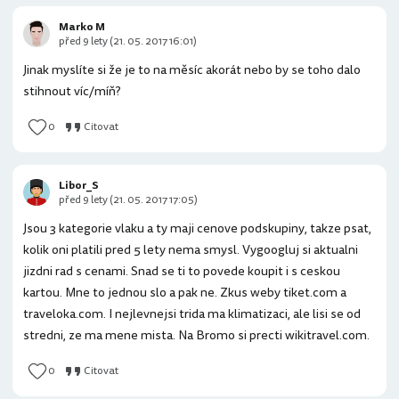
Marko M
před 9 lety (21. 05. 2017 16:01)
Jinak myslíte si že je to na měsíc akorát nebo by se toho dalo
stihnout víc/míň?
0
Citovat
Libor_S
před 9 lety (21. 05. 2017 17:05)
Jsou 3 kategorie vlaku a ty maji cenove podskupiny, takze psat,
kolik oni platili pred 5 lety nema smysl. Vygoogluj si aktualni
jizdni rad s cenami. Snad se ti to povede koupit i s ceskou
kartou. Mne to jednou slo a pak ne. Zkus weby tiket.com a
traveloka.com. I nejlevnejsi trida ma klimatizaci, ale lisi se od
stredni, ze ma mene mista. Na Bromo si precti wikitravel.com.
0
Citovat