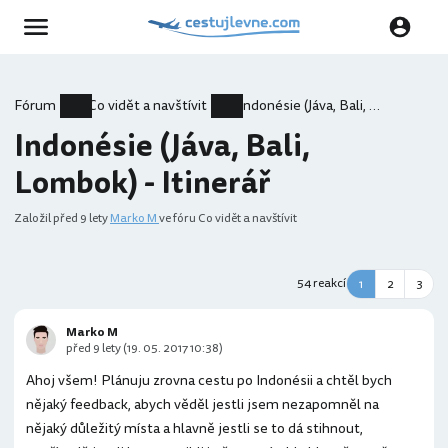
Fórum
Co vidět a navštívit
Indonésie (Jáva, Bali, Lombok) - Itinerář
Indonésie (Jáva, Bali,
Lombok) - Itinerář
Založil
před 9 lety
Marko M
ve fóru Co vidět a navštívit
54 reakcí
1
2
3
Marko M
před 9 lety (19. 05. 2017 10:38)
Ahoj všem! Plánuju zrovna cestu po Indonésii a chtěl bych
nějaký feedback, abych věděl jestli jsem nezapomněl na
nějaký důležitý místa a hlavně jestli se to dá stihnout,