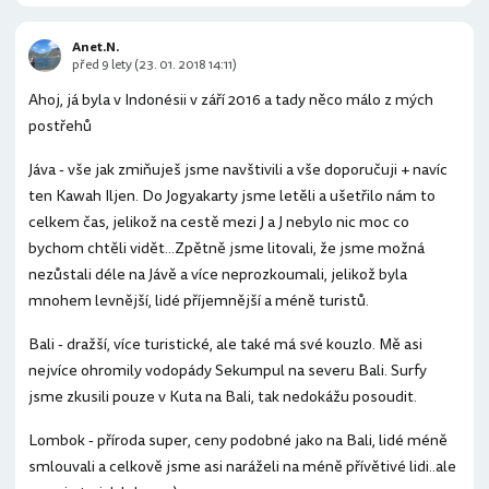
Anet.N.
před 9 lety (23. 01. 2018 14:11)
Ahoj, já byla v Indonésii v září 2016 a tady něco málo z mých
postřehů
Jáva - vše jak zmiňuješ jsme navštivili a vše doporučuji + navíc
ten Kawah Iljen. Do Jogyakarty jsme letěli a ušetřilo nám to
celkem čas, jelikož na cestě mezi J a J nebylo nic moc co
bychom chtěli vidět...Zpětně jsme litovali, že jsme možná
nezůstali déle na Jávě a více neprozkoumali, jelikož byla
mnohem levnější, lidé příjemnější a méně turistů.
Bali - dražší, více turistické, ale také má své kouzlo. Mě asi
nejvíce ohromily vodopády Sekumpul na severu Bali. Surfy
jsme zkusili pouze v Kuta na Bali, tak nedokážu posoudit.
Lombok - příroda super, ceny podobné jako na Bali, lidé méně
smlouvali a celkově jsme asi naráželi na méně přívětivé lidi..ale