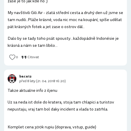
zase je to jak kde no :)
My navštívili Gili Air - zlatá střední cesta a druhý den už jsme se
tam nudili..Pláže krásné, voda nic moc na koupání, spíše udělat
pát krásných fotek a jet zase o ostrov dál..
Dalo by se tady toho psát spousty...každopádně Indonésie je
krásná a nám se tam líbilo...
0
Citovat
baca12
před 8 lety (21. 04. 2018 16:20)
Takze aktualne info z iljenu
Uz sa neda ist dole do kratera, stoja tam chlapici a turistov
nepustaju, vraj tam bol daky incident a vlada to zatrhla.
Komplet cena 300k rupiu (doprava, vstup, guide)