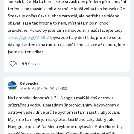
kousek blíže. Na tu horní jsme si zašli den předem při mapování
terénu a poznávání okolí a za mě je lepší volba ta o kousek níže.
Stezka je občas úzká a lehce zarostlá, ale netřeba se ničeho
obávat, zase tak hrozné to není, místní tam po ní chodí
pravidelně. Pokud by jste tam náhodou šli, nezůstávejte tady
https://goo.gl/V128fZ
(bývá zde taky dost lidu, protože se tu
dá dojet autem a na motorce) a jděte po stezce až nahoru, kde
jsem dal ten odkaz.
0
Citovat
Orlovačka
před 9 lety (07. 06. 2017 17:53)
Na Lomboku doporučuji Gili Nanggu malý klidný ostrov s
průzračnou vodou a parádním šnorchlováním. Kdybychom o
ostrově věděli dříve určitě bychom si tam zajistili ubytování.
My jsme tam byli jen na výletě . Gili Meno taky dobrý , ale
Nanggu je pecka! Na Menu výborné ubytování Putri Hometay
340Kč/noc s výbornou snídaní. Oblast Senggigi není příliš