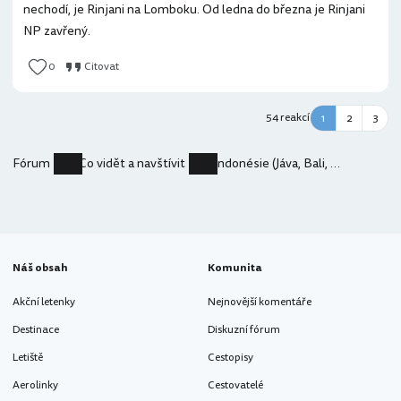
nechodí, je Rinjani na Lomboku. Od ledna do března je Rinjani
NP zavřený.
0
Citovat
54 reakcí
1
2
3
Fórum
Co vidět a navštívit
Indonésie (Jáva, Bali, Lombok) - Itinerář
Náš obsah
Komunita
Akční letenky
Nejnovější komentáře
Destinace
Diskuzní fórum
Letiště
Cestopisy
Aerolinky
Cestovatelé