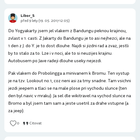
Libor_S
před 9 lety (19. 05. 2017 12:05)
Do Yogyakarty jsem jel vlakem z Bandungu peknou krajinou,
zvlast v 1. casti. Z Jakarty do Bandungu je to asi nejhezci, ale na
1 den z J. do Y. je to dost dlouhe. Najdi si jizdni rad a zvaz, jestli
by to stalo za to. Lze i v noci, ale to si neuzijes krajinu.
Autobusem po Jave radeji dlouhe useky nejezdi.
Pak vlakem do Probolingga a minivanem k Bromu. Ten vystup
je na tzv. Lookout no.1, coz neni asi za tmy snadne. Tam vsichni
jezdi jeepem a tlaci se na male plose pri vychodu slunce (ten
den byl navic v mraku). Ja sel dle wikitravel na vychod slunce na
Bromo a byl jsem tam sam a jeste usetril za drahe vstupne (a
za jeep).
0
Citovat