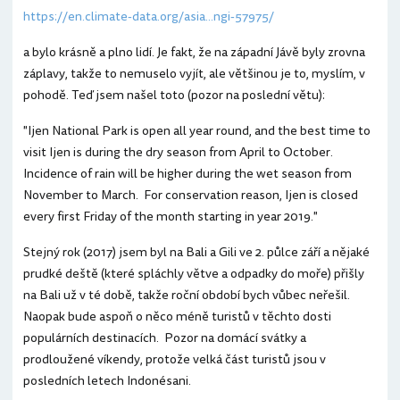
https://en.climate-data.org/asia...ngi-57975/
a bylo krásně a plno lidí. Je fakt, že na západní Jávě byly zrovna
záplavy, takže to nemuselo vyjít, ale většinou je to, myslím, v
pohodě. Teď jsem našel toto (pozor na poslední větu):
"Ijen National Park is open all year round, and the best time to
visit Ijen is during the dry season from April to October.
Incidence of rain will be higher during the wet season from
November to March. For conservation reason, Ijen is closed
every first Friday of the month starting in year 2019."
Stejný rok (2017) jsem byl na Bali a Gili ve 2. půlce září a nějaké
prudké deště (které spláchly větve a odpadky do moře) přišly
na Bali už v té době, takže roční období bych vůbec neřešil.
Naopak bude aspoň o něco méně turistů v těchto dosti
populárních destinacích. Pozor na domácí svátky a
prodloužené víkendy, protože velká část turistů jsou v
posledních letech Indonésani.