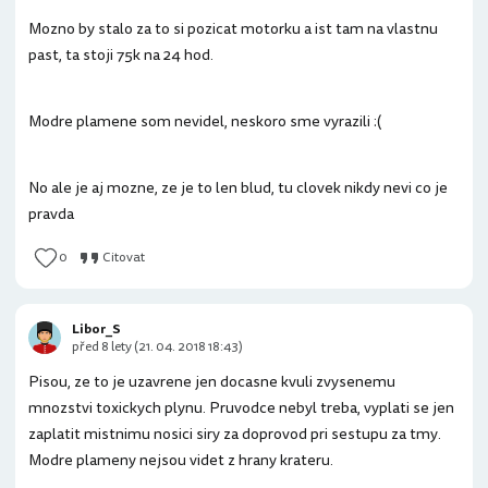
Mozno by stalo za to si pozicat motorku a ist tam na vlastnu
past, ta stoji 75k na 24 hod.
Modre plamene som nevidel, neskoro sme vyrazili :(
No ale je aj mozne, ze je to len blud, tu clovek nikdy nevi co je
pravda
0
Citovat
Libor_S
před 8 lety (21. 04. 2018 18:43)
Pisou, ze to je uzavrene jen docasne kvuli zvysenemu
mnozstvi toxickych plynu. Pruvodce nebyl treba, vyplati se jen
zaplatit mistnimu nosici siry za doprovod pri sestupu za tmy.
Modre plameny nejsou videt z hrany krateru.