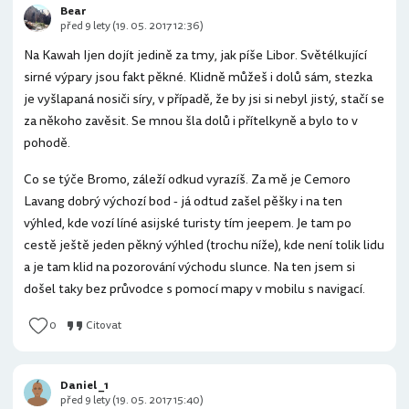
Bear
před 9 lety (19. 05. 2017 12:36)
Na Kawah Ijen dojít jedině za tmy, jak píše Libor. Světélkující
sirné výpary jsou fakt pěkné. Klidně můžeš i dolů sám, stezka
je vyšlapaná nosiči síry, v případě, že by jsi si nebyl jistý, stačí se
za někoho zavěsit. Se mnou šla dolů i přítelkyně a bylo to v
pohodě.
Co se týče Bromo, záleží odkud vyrazíš. Za mě je Cemoro
Lavang dobrý výchozí bod - já odtud zašel pěšky i na ten
výhled, kde vozí líné asijské turisty tím jeepem. Je tam po
cestě ještě jeden pěkný výhled (trochu níže), kde není tolik lidu
a je tam klid na pozorování východu slunce. Na ten jsem si
došel taky bez průvodce s pomocí mapy v mobilu s navigací.
0
Citovat
Daniel _1
před 9 lety (19. 05. 2017 15:40)