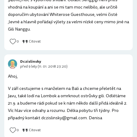
vhodná na koupání a ani se mi tam moc nelíbilo, ale určitě
doporučím ubytování Whiterose Guesthouse, velmi čisté
,levné a hlavně pořádají výlety za velmi nízké ceny mimo jiné na
Gili Nanggu.
0
Citovat
Dczislinsky
před 9 lety (11. 01. 2018 23:20)
Ahoj,
V září cestujeme s manželem na Bali a chceme přeletět na
Javu, také lodí na Lombok a omrknout ostrůvky gili. Odlétáme
21.9. a budeme rádi pokud se k nám někdo další přidá ideálně 2.
Víc hlav více odvahy a rozumu. Délka pobytu tři týdny. Pro
případný kontakt dczislinsky@gmail.com. Denisa
0
Citovat