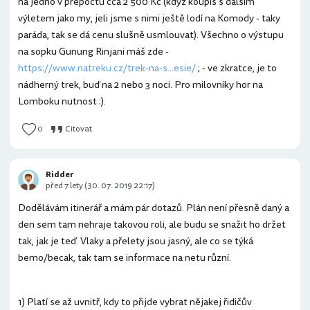
na jedno v přepočtu cca 2 500 Kč (když koupíš s dalším
výletem jako my, jeli jsme s nimi ještě lodí na Komody - taky
paráda, tak se dá cenu slušně usmlouvat). Všechno o výstupu
na sopku Gunung Rinjani máš zde -
https://www.natreku.cz/trek-na-s...esie/
; - ve zkratce, je to
nádherný trek, buď na 2 nebo 3 noci. Pro milovníky hor na
Lomboku nutnost :).
0
Citovat
Ridder
před 7 lety (30. 07. 2019 22:17)
Dodělávám itinerář a mám pár dotazů. Plán není přesně daný a
den sem tam nehraje takovou roli, ale budu se snažit ho držet
tak, jak je teď. Vlaky a přelety jsou jasný, ale co se týká
bemo/becak, tak tam se informace na netu různí.
1) Platí se až uvnitř, kdy to přijde vybrat nějakej řidičův