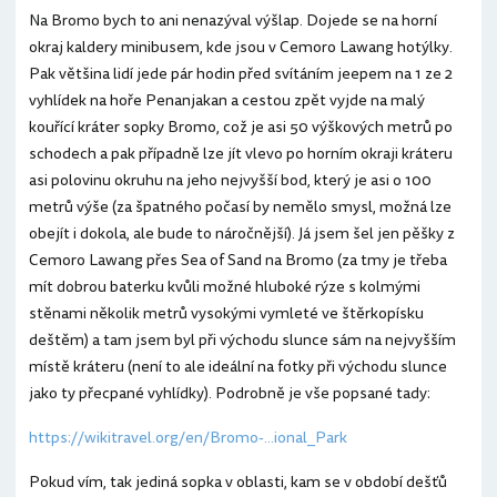
Na Bromo bych to ani nenazýval výšlap. Dojede se na horní
okraj kaldery minibusem, kde jsou v Cemoro Lawang hotýlky.
Pak většina lidí jede pár hodin před svítáním jeepem na 1 ze 2
vyhlídek na hoře Penanjakan a cestou zpět vyjde na malý
kouřící kráter sopky Bromo, což je asi 50 výškových metrů po
schodech a pak případně lze jít vlevo po horním okraji kráteru
asi polovinu okruhu na jeho nejvyšší bod, který je asi o 100
metrů výše (za špatného počasí by nemělo smysl, možná lze
obejít i dokola, ale bude to náročnější). Já jsem šel jen pěšky z
Cemoro Lawang přes Sea of Sand na Bromo (za tmy je třeba
mít dobrou baterku kvůli možné hluboké rýze s kolmými
stěnami několik metrů vysokými vymleté ve štěrkopísku
deštěm) a tam jsem byl při východu slunce sám na nejvyšším
místě kráteru (není to ale ideální na fotky při východu slunce
jako ty přecpané vyhlídky). Podrobně je vše popsané tady:
https://wikitravel.org/en/Bromo-...ional_Park
Pokud vím, tak jediná sopka v oblasti, kam se v období dešťů