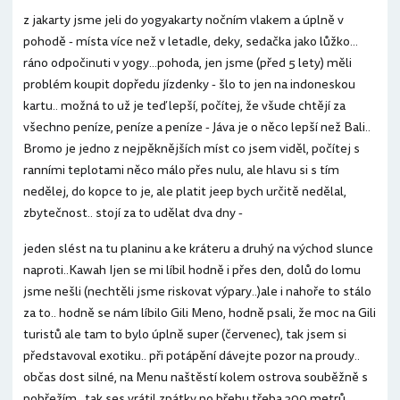
z jakarty jsme jeli do yogyakarty nočním vlakem a úplně v
pohodě - místa více než v letadle, deky, sedačka jako lůžko...
ráno odpočinuti v yogy...pohoda, jen jsme (před 5 lety) měli
problém koupit dopředu jízdenky - šlo to jen na indoneskou
kartu.. možná to už je teď lepší, počítej, že všude chtějí za
všechno peníze, peníze a peníze - Jáva je o něco lepší než Bali..
Bromo je jedno z nejpěknějších míst co jsem viděl, počítej s
ranními teplotami něco málo přes nulu, ale hlavu si s tím
nedělej, do kopce to je, ale platit jeep bych určitě nedělal,
zbytečnost.. stojí za to udělat dva dny -
jeden slést na tu planinu a ke kráteru a druhý na východ slunce
naproti..Kawah Ijen se mi líbil hodně i přes den, dolů do lomu
jsme nešli (nechtěli jsme riskovat výpary..)ale i nahoře to stálo
za to.. hodně se nám líbilo Gili Meno, hodně psali, že moc na Gili
turistů ale tam to bylo úplně super (červenec), tak jsem si
představoval exotiku.. při potápění dávejte pozor na proudy..
občas dost silné, na Menu naštěstí kolem ostrova souběžně s
pobřežím.. tak ses vrátil zpátky po břehu třeba 300 metrů