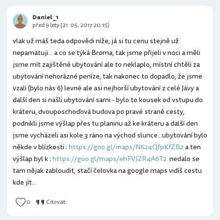
Daniel _1
před 9 lety (21. 05. 2017 20:15)
vlak už máš teda odpovědi níže, já si tu cenu stejně už
nepamatuji... a co se týká Broma, tak jsme přijeli v noci a měli
jsme mít zajištěné ubytování ale to neklaplo, místní chtěli za
ubytování nehorázné peníze, tak nakonec to dopadlo, že jsme
vzali (bylo nás 6) levné ale asi nejhorší ubytování z celé Jávy a
další den si našli ubytování sami - bylo to kousek od vstupu do
kráteru, dvouposchoďová budova po pravé straně cesty,
podnikli jsme výšlap přes tu planinu až ke kráteru a další den
jsme vycházeli asi kole 3 ráno na východ slunce.. ubytování bylo
někde v blízkosti :
https://goo.gl/maps/N624QfpKfZB2
a ten
výšlap byl k :
https://goo.gl/maps/ehFVJZR4A6T2.
nedalo se
tam nějak zabloudit, stačí čelovka na google maps vidíš cestu
kde jít...
0
Citovat