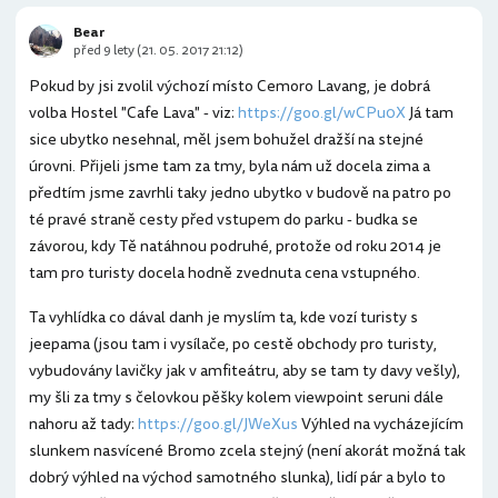
Bear
před 9 lety (21. 05. 2017 21:12)
Pokud by jsi zvolil výchozí místo Cemoro Lavang, je dobrá
volba Hostel "Cafe Lava" - viz:
https://goo.gl/wCPu0X
Já tam
sice ubytko nesehnal, měl jsem bohužel dražší na stejné
úrovni. Přijeli jsme tam za tmy, byla nám už docela zima a
předtím jsme zavrhli taky jedno ubytko v budově na patro po
té pravé straně cesty před vstupem do parku - budka se
závorou, kdy Tě natáhnou podruhé, protože od roku 2014 je
tam pro turisty docela hodně zvednuta cena vstupného.
Ta vyhlídka co dával danh je myslím ta, kde vozí turisty s
jeepama (jsou tam i vysílače, po cestě obchody pro turisty,
vybudovány lavičky jak v amfiteátru, aby se tam ty davy vešly),
my šli za tmy s čelovkou pěšky kolem viewpoint seruni dále
nahoru až tady:
https://goo.gl/JWeXus
Výhled na vycházejícím
slunkem nasvícené Bromo zcela stejný (není akorát možná tak
dobrý výhled na východ samotného slunka), lidí pár a bylo to