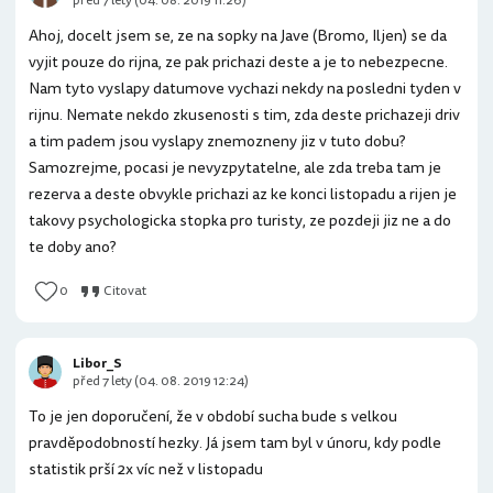
před 7 lety (04. 08. 2019 11:26)
Ahoj, docelt jsem se, ze na sopky na Jave (Bromo, Iljen) se da
vyjit pouze do rijna, ze pak prichazi deste a je to nebezpecne.
Nam tyto vyslapy datumove vychazi nekdy na posledni tyden v
rijnu. Nemate nekdo zkusenosti s tim, zda deste prichazeji driv
a tim padem jsou vyslapy znemozneny jiz v tuto dobu?
Samozrejme, pocasi je nevyzpytatelne, ale zda treba tam je
rezerva a deste obvykle prichazi az ke konci listopadu a rijen je
takovy psychologicka stopka pro turisty, ze pozdeji jiz ne a do
te doby ano?
0
Citovat
Libor_S
před 7 lety (04. 08. 2019 12:24)
To je jen doporučení, že v období sucha bude s velkou
pravděpodobností hezky. Já jsem tam byl v únoru, kdy podle
statistik prší 2x víc než v listopadu