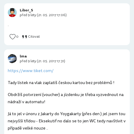
Libor_S
před 9 lety (21. 05. 2017 17:06)
.
0
Citovat
lma
před 9 lety (21. 05. 2017 17:31)
https://www.tiket.com/
Tady lístek na vlak zaplatíš českou kartou bez problémů !
Obdržíš potvrzení (voucher) a jízdenku je třeba vyzvednout na
nádraží v automatu!
Já to jel v únoru z Jakarty do Yoygakarty (přes den ) jel jsem tou
nejvyšší třídou - Eksekutif no dalo se to jen WC tedy navštívit v
případě velké nouze ..