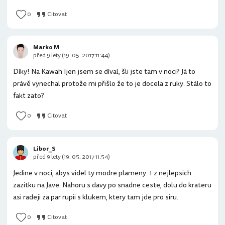
0
Citovat
Marko M
před 9 lety (19. 05. 2017 11:44)
Díky! Na Kawah Ijen jsem se díval, šli jste tam v noci? Já to
právě vynechal protože mi přišlo že to je docela z ruky. Stálo to
fakt zato?
0
Citovat
Libor_S
před 9 lety (19. 05. 2017 11:54)
Jedine v noci, abys videl ty modre plameny. 1 z nejlepsich
zazitku na Jave. Nahoru s davy po snadne ceste, dolu do krateru
asi radeji za par rupii s klukem, ktery tam jde pro siru.
0
Citovat