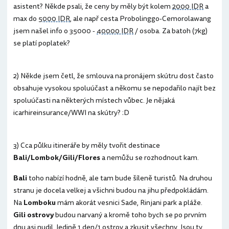
asistent? Někde psali, že ceny by měly být kolem
2000 IDR
a
max do
5000 IDR
, ale např cesta Probolinggo-Cemorolawang
jsem našel info o 35000 -
40000 IDR
/ osoba. Za batoh (7kg)
se platí poplatek?
2) Někde jsem četl, že smlouva na pronájem skútru dost často
obsahuje vysokou spoluúčast a někomu se nepodařilo najít bez
spoluúčasti na některých místech vůbec. Je nějaká
icarhireinsurance/WWI na skútry? :D
3) Cca půlku itineráře by měly tvořit destinace
Bali/Lombok/Gili/Flores
a nemůžu se rozhodnout kam.
Bali
toho nabízí hodně, ale tam bude šíleně turistů. Na druhou
stranu je docela velkej a všichni budou na jihu předpokládám.
Na
Lomboku
mám akorát vesnici Sade, Rinjani park a pláže.
Gili ostrovy
budou narvaný a kromě toho bych se po prvním
dnu asi nudil. Jedině 1 den/1 ostrov a zkusit všechny. Jsou ty