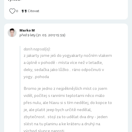
0
Citovat
Marko M
před 9 lety (21. 05. 2017 15:59)
danh napsal(a):
z jakarty jsme jeli do yogyakarty nočním vlakem
a úplně v pohodě - místa více než v letadle,
deky, sedačka jako lůžko... ráno odpočinuti v
yogy...pohoda
Bromo je jedno z nejpěknějších míst co jsem
viděl, počítej s ranními teplotami něco málo
přes nulu, ale hlavu si s tím nedělej, do kopce to
je, ale platit jeep bych určitě nedělal,
zbytečnost.. stojí za to udělat dva dny - jeden
slést na tu planinu a ke kráteru a druhý na
východ slunce naproti..