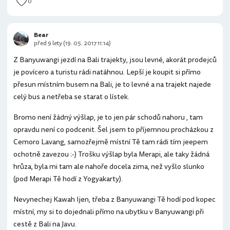
0
Bear
před 9 lety (19. 05. 2017 11:14)
Z Banyuwangi jezdí na Bali trajekty, jsou levné, akorát prodejců
je povícero a turistu rádi natáhnou. Lepší je koupit si přímo
přesun místním busem na Bali, je to levné a na trajekt najede
celý bus a netřeba se starat o lístek.
Bromo není žádný výšlap, je to jen pár schodů nahoru , tam
opravdu není co podcenit. Šel jsem to příjemnou procházkou z
Cemoro Lavang, samozřejmě místní Tě tam rádi tím jeepem
ochotně zavezou :-) Trošku výšlap byla Merapi, ale taky žádná
hrůza, byla mi tam ale nahoře docela zima, než vyšlo slunko
(pod Merapi Tě hodí z Yogyakarty).
Nevynechej Kawah Ijen, třeba z Banyuwangi Tě hodí pod kopec
místní, my si to dojednali přímo na ubytku v Banyuwangi při
cestě z Bali na Javu.