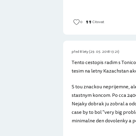
0
Citovat
před 8 lety (29. 05. 2018 13:21)
Tento cestopis radim s Tonic
tesim na letny Kazachstan ak
S tou znackou neprijemne, al
stastnym koncom. Po cca 240
Nejaky dobrak ju zobral a odov
case by to bol "very big prob
minimalne den dovolenky a po