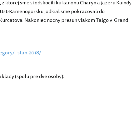
z ktorej sme si odskocili ku kanonu Charyn a jazeru Kaindy.
 Ust-Kamenogorsku, odkial sme pokracovali do
 Kurcatova. Nakoniec nocny presun vlakom Talgo v Grand
gory/...stan-2018/
aklady (spolu pre dve osoby):