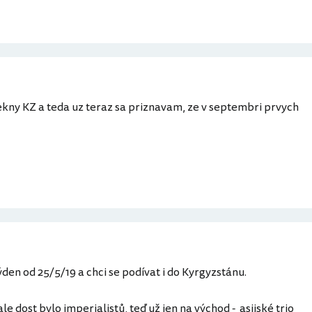
kny KZ a teda uz teraz sa priznavam, ze v septembri prvych
den od 25/5/19 a chci se podívat i do Kyrgyzstánu.
e dost bylo imperialistů, teď už jen na východ - asijské trio