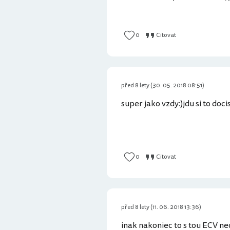
0
Citovat
před 8 lety (30. 05. 2018 08:51)
super jako vzdy:)jdu si to docis
0
Citovat
před 8 lety (11. 06. 2018 13:36)
inak nakoniec to s tou ECV ne