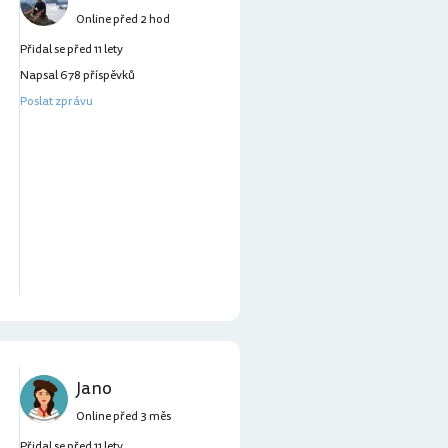
Online před 2 hod
Přidal se před 11 lety
Napsal 678 příspěvků
Poslat zprávu
Jano
Online před 3 měs
Přidal se před 11 lety