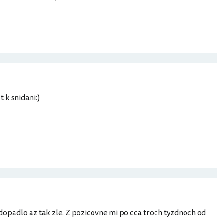
t k snidani:)
dopadlo az tak zle. Z pozicovne mi po cca troch tyzdnoch od