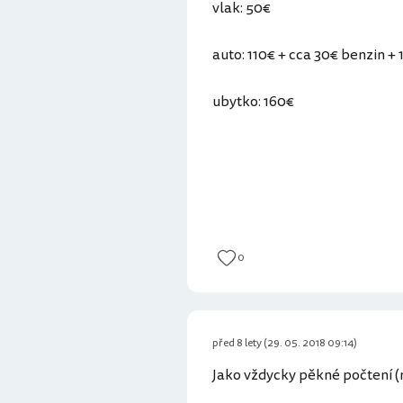
vlak: 50€
auto: 110€ + cca 30€ benzin +
ubytko: 160€
0
před 8 lety (29. 05. 2018 09:14)
Jako vždycky pěkné počtení (ny