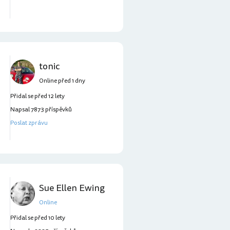
tonic
Online před 1 dny
Přidal se před 12 lety
Napsal 7873 příspěvků
Poslat zprávu
Sue Ellen Ewing
Online
Přidal se před 10 lety