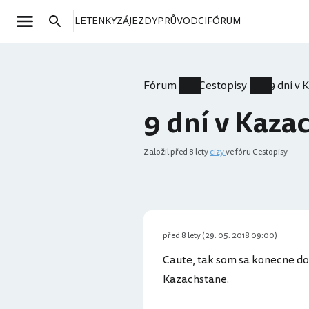
LETENKY
ZÁJEZDY
PRŮVODCI
FÓRUM
Fórum
Cestopisy
9 dní v
9 dní v Kaza
Založil
před 8 lety
cizy
ve fóru Cestopisy
před 8 lety (29. 05. 2018 09:00)
Caute, tak som sa konecne dok
Kazachstane.