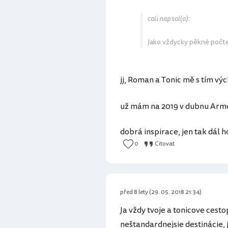
cali napsal(a):
Jako vždycky pěkné počtení
jj, Roman a Tonic mě s tím v
už mám na 2019 v dubnu Armé
dobrá inspirace, jen tak dál ho
0
Citovat
před 8 lety (29. 05. 2018 21:34)
Ja vždy tvoje a tonicove ces
neštandardnejsie destinácie, j