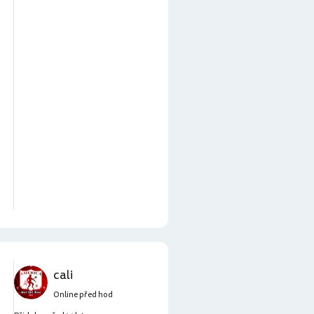
cali
Online před hod