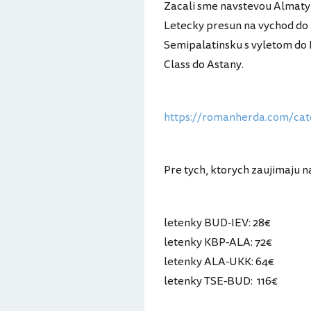
Zacali sme navstevou Almaty, 
Letecky presun na vychod do
Semipalatinsku s vyletom do
Class do Astany.
https://romanherda.com/cate
Pre tych, ktorych zaujimaju n
letenky BUD-IEV: 28€
letenky KBP-ALA: 72€
letenky ALA-UKK: 64€
letenky TSE-BUD: 116€