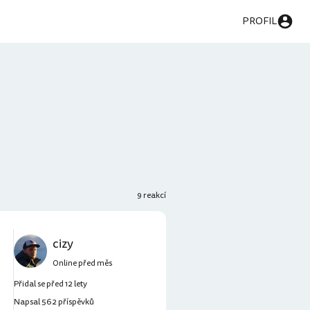
PROFIL
9 reakcí
cizy
Online před měs
Přidal se před 12 lety
Napsal 562 příspěvků