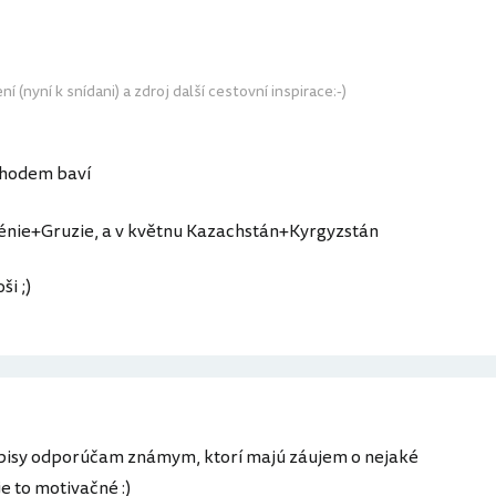
 (nyní k snídani) a zdroj další cestovní inspirace:-)
ýchodem baví
nie+Gruzie, a v květnu Kazachstán+Kyrgyzstán
ši ;)
topisy odporúčam známym, ktorí majú záujem o nejaké
e to motivačné :)