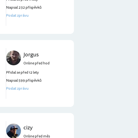
Napsal 232 příspěvků
Poslat zprávu
Jorgus
Online před hod
Přidal se před 12 lety
Napsal 599 příspěvků
Poslat zprávu
cizy
Online před měs