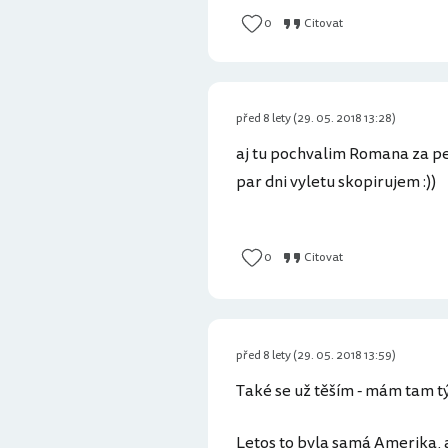
0
Citovat
před 8 lety (29. 05. 2018 13:28)
aj tu pochvalim Romana za pe
par dni vyletu skopirujem :))
0
Citovat
před 8 lety (29. 05. 2018 13:59)
Také se už těším - mám tam tý
Letos to byla samá Amerika, al