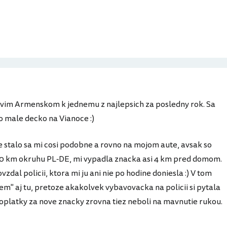
ovim Armenskom k jednemu z najlepsich za posledny rok. Sa
o male decko na Vianoce :)
e stalo sa mi cosi podobne a rovno na mojom aute, avsak so
0 km okruhu PL-DE, mi vypadla znacka asi 4 km pred domom.
zdal policii, ktora mi ju ani nie po hodine doniesla :) V tom
lem" aj tu, pretoze akakolvek vybavovacka na policii si pytala
platky za nove znacky zrovna tiez neboli na mavnutie rukou.