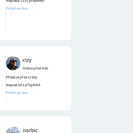
Napsala 2335 příspěvků
Poslat zprávu
cizy
Online před měs
Přidal se před 12 lety
Napsal 562 příspěvků
Poslat zprávu
norbic