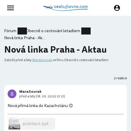
Fórum
Obecně o cestování letadlem
Nová linka Praha - Aktau
Nová linka Praha - Aktau
Založil
před 4 lety
MaraSourak
ve fóru Obecně o cestování letadlem
2 reakce
MaraSourak
před 4 lety (18. 05. 2022 21:17)
Nová přímá linka do Kazachstánu 😊
3c5029c2-53dc-4c1c-b0ca-cc331a2ea296.jpeg