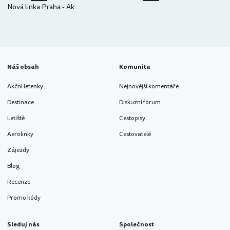
Nová linka Praha - Aktau
Náš obsah
Komunita
Akční letenky
Nejnovější komentáře
Destinace
Diskuzní fórum
Letiště
Cestopisy
Aerolinky
Cestovatelé
Zájezdy
Blog
Recenze
Promo kódy
Sleduj nás
Společnost