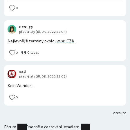
0
Petr _75
před 4 lety (18. 05. 2022 22:03)
Nejlevnější termíny okolo
6000 CZK
.
0
Citovat
cali
před 4 lety (18. 05. 2022 22:09)
Kein Wunder...
0
2 reakce
Fórum
Obecně o cestování letadlem