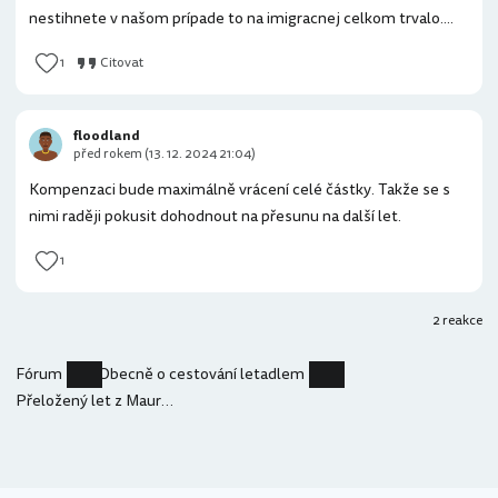
nestihnete v našom prípade to na imigracnej celkom trvalo....
1
Citovat
floodland
před rokem (13. 12. 2024 21:04)
Kompenzaci bude maximálně vrácení celé částky. Takže se s
nimi raději pokusit dohodnout na přesunu na další let.
1
2 reakce
Fórum
Obecně o cestování letadlem
Přeložený let z Mauricia na Rodrigues