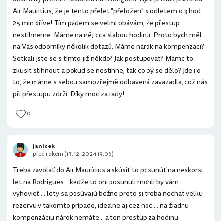
Air Mauritius, že je tento přelet "přeložen" s odletem o 3 hod
25 min dříve! Tím pádem se velmi obávám, že přestup
nestihneme. Máme na něj cca slabou hodinu. Proto bych měl
na Vás odborníky několik dotazů. Máme nárok na kompenzaci?
Setkali jste se s tímto již někdo? Jak postupovat? Máme to
zkusit stihnout a pokud se nestihne, tak co by se dělo? Jde i o
to, že máme s sebou samozřejmě odbavená zavazadla, což nás
při přestupu zdrží. Díky moc za rady!
0
janicek
před rokem (13. 12. 2024 19:06)
Treba zavolať do Air Maurícius a skúsiť to posunúť na neskorsi
let na Rodrigues... keďže to oni posunuli mohli by vám
vyhovieť.... lety sa posúvajú bežne preto si treba nechat velku
rezervu v takomto prípade, idealne aj cez noc.... na žiadnu
kompenzáciu nárok nemáte... a ten prestup za hodinu