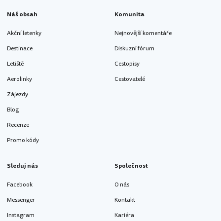
Náš obsah
Komunita
Akční letenky
Nejnovější komentáře
Destinace
Diskuzní fórum
Letiště
Cestopisy
Aerolinky
Cestovatelé
Zájezdy
Blog
Recenze
Promo kódy
Sleduj nás
Společnost
Facebook
O nás
Messenger
Kontakt
Instagram
Kariéra