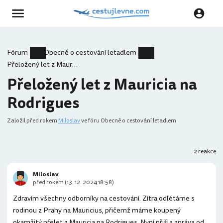
Fórum
Obecně o cestování letadlem
Přeložený let z Mauricia na Rodrigues
Přeložený let z Mauricia na
Rodrigues
Založil
před rokem
Miloslav
ve fóru Obecně o cestování letadlem
2 reakce
Miloslav
před rokem (13. 12. 2024 18:58)
Zdravím všechny odborníky na cestování. Zítra odlétáme s
rodinou z Prahy na Mauricius, přičemž máme koupený
okamžitý přelet z Mauricia na Rodrigues. Nyní přišla zpráva od