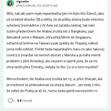
vignette
před 5 měs (20. 03. 2026 17:47)
Mňo, tak jak jsem nijak nepanikařila (jen mi bylo líto Íránců, jako
už ostatně dlouho 🥲) a věřila, že do půlky dubna bude všechno
vyřešený (nomádíme z JV Asie od začátku ledna), tak nám
tuším předevčírem Air Arabia zrušila let z Bangkoku, jupí.
Aktuálně jsme v Malajsii, zítra přejíždíme do Singapuru,
odtamtud letíme na Taiwan a pak zpátky do Thajska, odkud
jsme měli odlítat. Pořád teda nepanikařím, beru to jako takovej
covid 2.0 (manžel se nemoh dostat z Maroka a já měla menší
problém z Jižní Ameriky), ale nejsem si úplně jistá, že se mi
chce letět přes Emiráty, i kdyby to šlo. Co si o tom myslíte?
Mimochodem, Air Arabia sice zrušila let 15. 4. přes Sharjah, ale
je možnost to přebookovat na stejný datum... jen tedy s tím,
že odlet do Prahy je až 16., tomu teda úplně nerozumím 👀.
1
Citovat