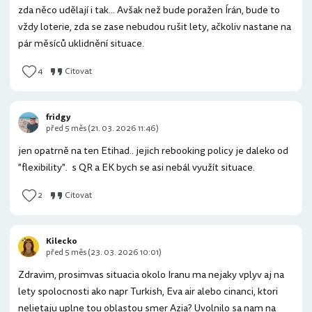
zda něco udělají i tak... Avšak než bude poražen Írán, bude to
vždy loterie, zda se zase nebudou rušit lety, ačkoliv nastane na
pár měsíců uklidnění situace.
4
Citovat
fridgy
před 5 měs (21. 03. 2026 11:46)
jen opatrně na ten Etihad.. jejich rebooking policy je daleko od
"flexibility". s QR a EK bych se asi nebál využít situace.
2
Citovat
Kilecko
před 5 měs (23. 03. 2026 10:01)
Zdravim, prosimvas situacia okolo Iranu ma nejaky vplyv aj na
lety spolocnosti ako napr Turkish, Eva air alebo cinanci, ktori
nelietaju uplne tou oblastou smer Azia? Uvolnilo sa nam na