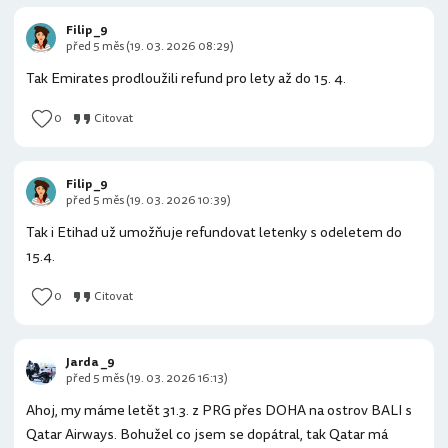
Filip _9
před 5 měs (19. 03. 2026 08:29)
Tak Emirates prodloužili refund pro lety až do 15. 4.
0
Citovat
Filip _9
před 5 měs (19. 03. 2026 10:39)
Tak i Etihad už umožňuje refundovat letenky s odeletem do
15.4.
0
Citovat
Jarda _9
před 5 měs (19. 03. 2026 16:13)
Ahoj, my máme letět 31.3. z PRG přes DOHA na ostrov BALI s
Qatar Airways. Bohužel co jsem se dopátral, tak Qatar má