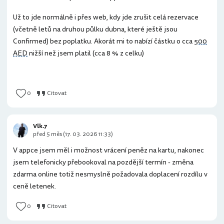
Už to jde normálně i přes web, kdy jde zrušit celá rezervace
(včetně letů na druhou půlku dubna, které ještě jsou
Confirmed) bez poplatku. Akorát mi to nabízí částku o cca
500
AED
nižší než jsem platil (cca 8 % z celku)
0
Citovat
Vlk.7
před 5 měs (17. 03. 2026 11:33)
V appce jsem měl i možnost vrácení peněz na kartu, nakonec
jsem telefonicky přebookoval na pozdější termín - změna
zdarma online totiž nesmyslně požadovala doplacení rozdílu v
ceně letenek.
0
Citovat