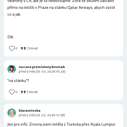
telefony v ČR, ale je to nedostupné. Zítra se zkusím zastavit
přímo na letišti v Praze na stánku Qatar Airways, abych zjistil
co a jak.
Dík.
0
Citovat
nucene premisteny brumak
před 5 měs (19. 03. 2026 16:29)
"na stánku"?
0
Citovat
klaraminska
před 5 měs (19. 03. 2026 17:38)
Jen pro info: Zrovna jsem letěla z Turecka přes Kuala Lumpur