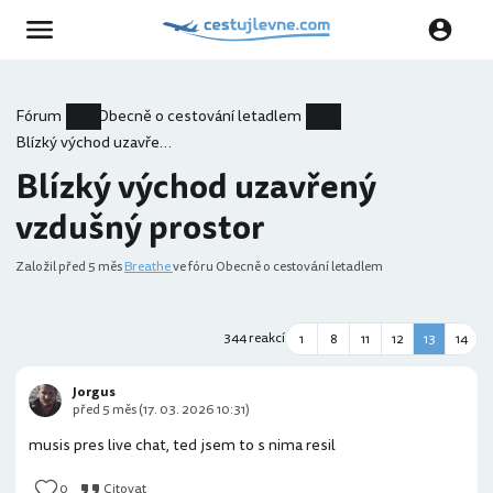
Fórum
Obecně o cestování letadlem
Blízký východ uzavřený vzdušný prostor
Blízký východ uzavřený
vzdušný prostor
Založil
před 5 měs
Breathe
ve fóru Obecně o cestování letadlem
344 reakcí
1
8
11
12
13
14
Jorgus
před 5 měs (17. 03. 2026 10:31)
musis pres live chat, ted jsem to s nima resil
0
Citovat