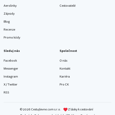
Aerolinky
Cestovatelé
Zájezdy
Blog
Recenze
Promo kódy
Sleduj nás
Společnost
Facebook
O nás
Messenger
Kontakt
Instagram
Kariéra
X / Twitter
Pro CK
RSS
© 2026 Cestujlevne.com s.r.o.
Z lásky k cestování