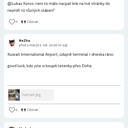
@Lukas Koros: neni to málo nacpat link na tvé stránky do
nejmíň 10 různých vláken?
11
Citovat
NeZha
před 2 měs (03. 06. 2026 10:24)
Kuwait International Airport, údajně terminal 1 dneska ráno:
good luck, kdo jste si koupili letenky přes Doha
hamad.jpg
0
Citovat