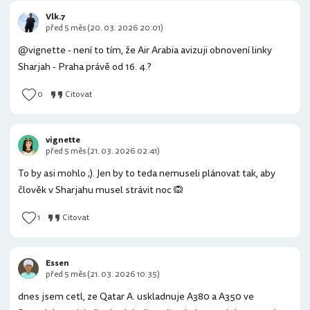
Vlk.7
před 5 měs (20. 03. 2026 20:01)
@vignette - není to tím, že Air Arabia avizuji obnovení linky
Sharjah - Praha právě od 16. 4.?
0
Citovat
vignette
před 5 měs (21. 03. 2026 02:41)
To by asi mohlo ;). Jen by to teda nemuseli plánovat tak, aby
člověk v Sharjahu musel strávit noc 🙉
1
Citovat
Essen
před 5 měs (21. 03. 2026 10:35)
dnes jsem cetl, ze Qatar A. uskladnuje A380 a A350 ve