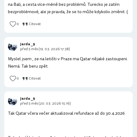
na Bali, a cesta více-méně bez problémů. Turecko je zatím
bezproblémové, ale je pravda, že se to může kdykoliv změnit :(
0
Citovat
Jarda _9
před 5 měs (19. 03. 2026 17:38)
Myslel jsem , ze na letišti v Praze ma Qatar nějaké zastoupeni.
Nemá. Tak beru zpět.
0
Citovat
Jarda _9
před 5 měs (20. 03. 2026 15:16)
Tak Qatar včera večer aktualizoval refundace až do 30.4.2026