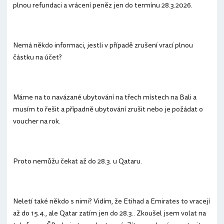
plnou refundaci a vrácení peněz jen do termínu 28.3.2026.
Nemá někdo informaci, jestli v případě zrušení vrací plnou
částku na účet?
Máme na to navázané ubytování na třech místech na Bali a
musím to řešit a případně ubytování zrušit nebo je požádat o
voucher na rok.
Proto nemůžu čekat až do 28.3. u Qataru.
Neletí také někdo s nimi? Vidím, že Etihad a Emirates to vracejí
až do 15.4., ale Qatar zatím jen do 28.3.. Zkoušel jsem volat na