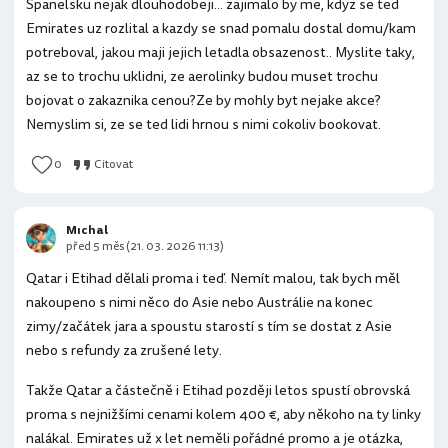
Spanelsku nejak dlouhodobeji... zajimalo by me, kdyz se ted
Emirates uz rozlital a kazdy se snad pomalu dostal domu/kam
potreboval, jakou maji jejich letadla obsazenost.. Myslite taky,
az se to trochu uklidni, ze aerolinky budou muset trochu
bojovat o zakaznika cenou?Ze by mohly byt nejake akce?
Nemyslim si, ze se ted lidi hrnou s nimi cokoliv bookovat.
0
Citovat
Mıchal
před 5 měs (21. 03. 2026 11:13)
Qatar i Etihad dělali proma i teď. Nemít malou, tak bych měl
nakoupeno s nimi něco do Asie nebo Austrálie na konec
zimy/začátek jara a spoustu starostí s tím se dostat z Asie
nebo s refundy za zrušené lety.
Takže Qatar a částečně i Etihad později letos spustí obrovská
proma s nejnižšími cenami kolem 400 €, aby někoho na ty linky
nalákal. Emirates už x let neměli pořádné promo a je otázka,