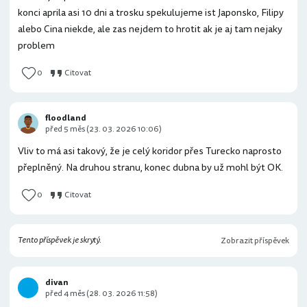
konci aprila asi 10 dni a trosku spekulujeme ist Japonsko, Filipy
alebo Cina niekde, ale zas nejdem to hrotit ak je aj tam nejaky
problem
0
Citovat
floodland
před 5 měs (23. 03. 2026 10:06)
Vliv to má asi takový, že je celý koridor přes Turecko naprosto
přeplněný. Na druhou stranu, konec dubna by už mohl být OK.
0
Citovat
Zobrazit příspěvek
divan
před 4 měs (28. 03. 2026 11:58)