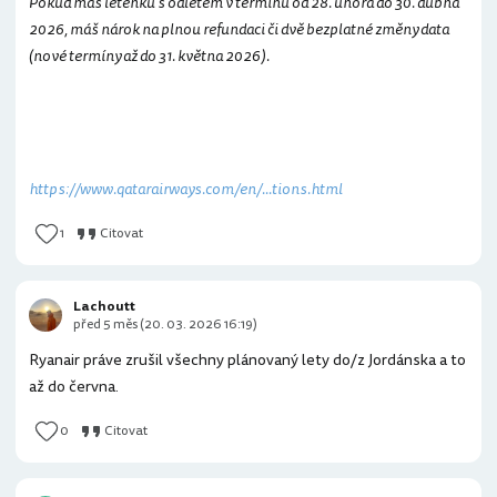
Pokud máš letenku s odletem v termínu od 28. února do 30. dubna
2026, máš nárok na plnou refundaci či dvě bezplatné změny data
(nové termíny až do 31. května 2026).
https://www.qatarairways.com/en/...tions.html
1
Citovat
Lachoutt
před 5 měs (20. 03. 2026 16:19)
Ryanair práve zrušil všechny plánovaný lety do/z Jordánska a to
až do června.
0
Citovat