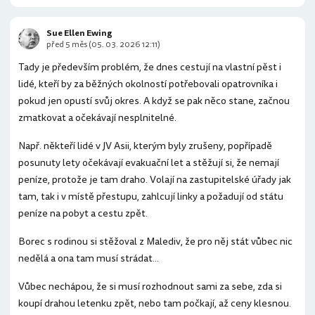
Sue Ellen Ewing
před 5 měs (05. 03. 2026 12:11)
Tady je především problém, že dnes cestují na vlastní pěst i
lidé, kteří by za běžných okolností potřebovali opatrovníka i
pokud jen opustí svůj okres. A když se pak něco stane, začnou
zmatkovat a očekávají nesplnitelné.
Např. někteří lidé v JV Asii, kterým byly zrušeny, popřípadě
posunuty lety očekávají evakuační let a stěžují si, že nemají
peníze, protože je tam draho. Volají na zastupitelské úřady jak
tam, tak i v místě přestupu, zahlcují linky a požadují od státu
peníze na pobyt a cestu zpět.
Borec s rodinou si stěžoval z Malediv, že pro něj stát vůbec nic
nedělá a ona tam musí strádat...
Vůbec nechápou, že si musí rozhodnout sami za sebe, zda si
koupí drahou letenku zpět, nebo tam počkají, až ceny klesnou.