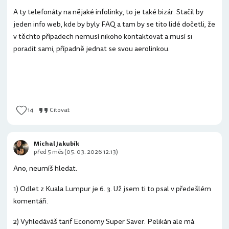
A ty telefonáty na nějaké infolinky, to je také bizár. Stačil by
jeden info web, kde by byly FAQ a tam by se tito lidé dočetli, že
v těchto případech nemusí nikoho kontaktovat a musí si
poradit sami, případně jednat se svou aerolinkou.
14
Citovat
Michal Jakubík
před 5 měs (05. 03. 2026 12:13)
Ano, neumíš hledat.
1) Odlet z Kuala Lumpur je 6. 3. Už jsem ti to psal v předešlém
komentáři.
2) Vyhledáváš tarif Economy Super Saver. Pelikán ale má