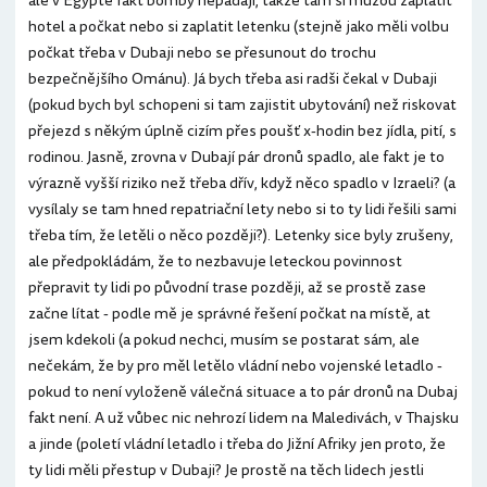
ale v Egyptě fakt bomby nepadají, takže tam si můžou zaplatit
hotel a počkat nebo si zaplatit letenku (stejně jako měli volbu
počkat třeba v Dubaji nebo se přesunout do trochu
bezpečnějšího Ománu). Já bych třeba asi radši čekal v Dubaji
(pokud bych byl schopeni si tam zajistit ubytování) než riskovat
přejezd s někým úplně cizím přes poušť x-hodin bez jídla, pití, s
rodinou. Jasně, zrovna v Dubají pár dronů spadlo, ale fakt je to
výrazně vyšší riziko než třeba dřív, když něco spadlo v Izraeli? (a
vysílaly se tam hned repatriační lety nebo si to ty lidi řešili sami
třeba tím, že letěli o něco později?). Letenky sice byly zrušeny,
ale předpokládám, že to nezbavuje leteckou povinnost
přepravit ty lidi po původní trase později, až se prostě zase
začne lítat - podle mě je správné řešení počkat na místě, at
jsem kdekoli (a pokud nechci, musím se postarat sám, ale
nečekám, že by pro měl letělo vládní nebo vojenské letadlo -
pokud to není vyloženě válečná situace a to pár dronů na Dubaj
fakt není. A už vůbec nic nehrozí lidem na Maledivách, v Thajsku
a jinde (poletí vládní letadlo i třeba do Jižní Afriky jen proto, že
ty lidi měli přestup v Dubaji? Je prostě na těch lidech jestli