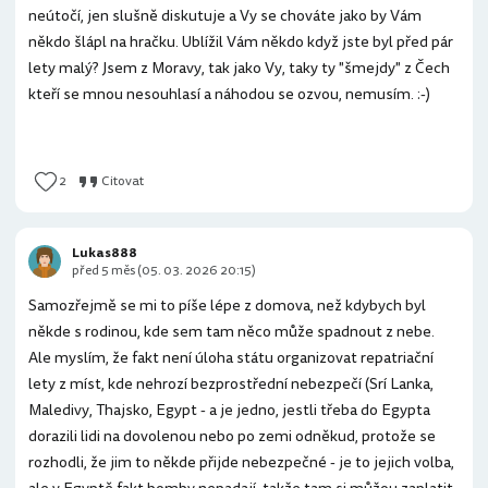
neútočí, jen slušně diskutuje a Vy se chováte jako by Vám
někdo šlápl na hračku. Ublížil Vám někdo když jste byl před pár
lety malý? Jsem z Moravy, tak jako Vy, taky ty "šmejdy" z Čech
kteří se mnou nesouhlasí a náhodou se ozvou, nemusím. :-)
2
Citovat
Lukas888
před 5 měs (05. 03. 2026 20:15)
Samozřejmě se mi to píše lépe z domova, než kdybych byl
někde s rodinou, kde sem tam něco může spadnout z nebe.
Ale myslím, že fakt není úloha státu organizovat repatriační
lety z míst, kde nehrozí bezprostřední nebezpečí (Srí Lanka,
Maledivy, Thajsko, Egypt - a je jedno, jestli třeba do Egypta
dorazili lidi na dovolenou nebo po zemi odněkud, protože se
rozhodli, že jim to někde přijde nebezpečné - je to jejich volba,