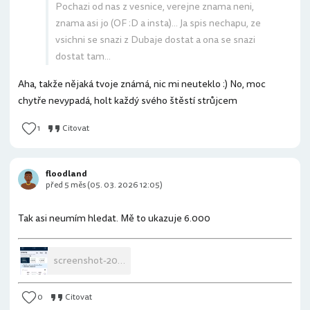
Pochazi od nas z vesnice, verejne znama neni,
znama asi jo (OF :D a insta)... Ja spis nechapu, ze
vsichni se snazi z Dubaje dostat a ona se snazi
dostat tam...
Aha, takže nějaká tvoje známá, nic mi neuteklo :) No, moc
chytře nevypadá, holt každý svého štěstí strůjcem
1
Citovat
floodland
před 5 měs (05. 03. 2026 12:05)
Tak asi neumím hledat. Mě to ukazuje 6.000
screenshot-2026-03-05-16-32-49-046-com-mi-globalbrowser.jpg
0
Citovat