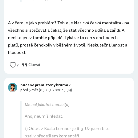
A v čem je jako problém? Tohle je klasická česká mentalita - na
všechno si stěžovat a čekat, že stát všechno udělá a zařídí. A
není to jen v tomhle případě. Týká se to cen v obchodech,
platů, prostě čehokoliv v běžném životě. Neskutečná lenost a
hloupost.
7
Citovat
nucene premisteny brumak
před 5 měs (05. 03. 2026 13:34)
Michal Jakubík napsal(a):
Ano, neumíš hledat.
1) Odlet z Kuala Lumpur je 6. 3. Už jsem ti to
psal v předešlém komentáři.