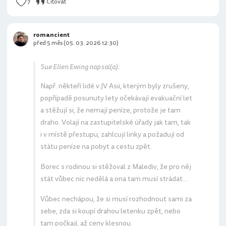
7
Citovat
romancient
před 5 měs (05. 03. 2026 12:30)
Sue Ellen Ewing napsal(a):
Např. někteří lidé v JV Asii, kterým byly zrušeny,
popřípadě posunuty lety očekávají evakuační let
a stěžují si, že nemají peníze, protože je tam
draho. Volají na zastupitelské úřady jak tam, tak
i v místě přestupu, zahlcují linky a požadují od
státu peníze na pobyt a cestu zpět.
Borec s rodinou si stěžoval z Malediv, že pro něj
stát vůbec nic nedělá a ona tam musí strádat...
Vůbec nechápou, že si musí rozhodnout sami za
sebe, zda si koupí drahou letenku zpět, nebo
tam počkají, až ceny klesnou.