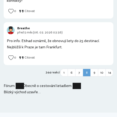
konflikty?
0
Citovat
Breathe
před 5 měs (06. 03. 2026 03:56)
Pro info: Etihad oznámil, že obnovují lety do 25 destinací.
Nejbližší k Praze je tam Frankfurt.
0
Citovat
344 reakcí
1
6
7
8
9
10
14
Fórum
Obecně o cestování letadlem
Blízký východ uzavřený vzdušný prostor