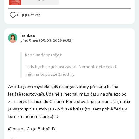
1
Citovat
hankaa
před 5 měs (05. 03. 2026 19:52)
floodland napsal(a):
Tady bych se jich asi zastal. Nemohli déle čekat,
měli na to pouze 2 hodiny.
Ano, to jsem myslela spíš na organizátory přesunu lidí na
letiště (cestovka?). Údajně si nechali málo času na přejezd po
zemi přes hranice do Ománu. Kontrolovali je na hranicích, nutili
je vystoupit z autobusu - ó ó jaká hrůza (to jsem právě četla v
tom zmíněném článku) :D
@brum - Co je Bubo? :D