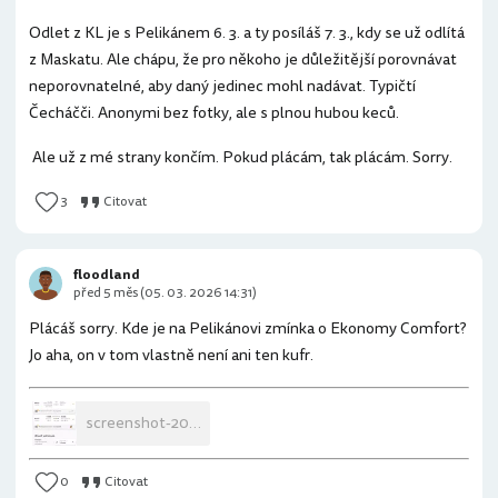
Odlet z KL je s Pelikánem 6. 3. a ty posíláš 7. 3., kdy se už odlítá
z Maskatu. Ale chápu, že pro někoho je důležitější porovnávat
neporovnatelné, aby daný jedinec mohl nadávat. Typičtí
Čecháčči. Anonymi bez fotky, ale s plnou hubou keců.
Ale už z mé strany končím. Pokud plácám, tak plácám. Sorry.
3
Citovat
floodland
před 5 měs (05. 03. 2026 14:31)
Plácáš sorry. Kde je na Pelikánovi zmínka o Ekonomy Comfort?
Jo aha, on v tom vlastně není ani ten kufr.
screenshot-2026-03-05-18-56-56-288-com-mi-globalbrowser.jpg
0
Citovat