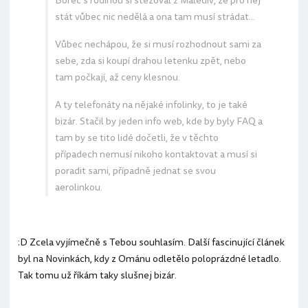
Borec s rodinou si stěžoval z Malediv, že pro něj
stát vůbec nic nedělá a ona tam musí strádat...
Vůbec nechápou, že si musí rozhodnout sami za
sebe, zda si koupí drahou letenku zpět, nebo
tam počkají, až ceny klesnou.
A ty telefonáty na nějaké infolinky, to je také
bizár. Stačil by jeden info web, kde by byly FAQ a
tam by se tito lidé dočetli, že v těchto
případech nemusí nikoho kontaktovat a musí si
poradit sami, případně jednat se svou
aerolinkou.
:D Zcela vyjímečně s Tebou souhlasím. Další fascinující článek
byl na Novinkách, kdy z Ománu odletělo poloprázdné letadlo.
Tak tomu už říkám taky slušnej bizár.