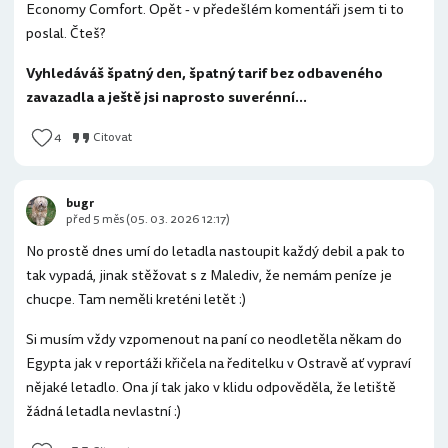
Economy Comfort. Opět - v předešlém komentáři jsem ti to
poslal. Čteš?
Vyhledáváš špatný den, špatný tarif bez odbaveného
zavazadla a ještě jsi naprosto suverénní...
4
Citovat
bugr
před 5 měs (05. 03. 2026 12:17)
No prostě dnes umí do letadla nastoupit každý debil a pak to
tak vypadá, jinak stěžovat s z Malediv, že nemám peníze je
chucpe. Tam neměli kreténi letět :)
Si musím vždy vzpomenout na paní co neodletěla někam do
Egypta jak v reportáži křičela na ředitelku v Ostravě ať vypraví
nějaké letadlo. Ona jí tak jako v klidu odpověděla, že letiště
žádná letadla nevlastní :)