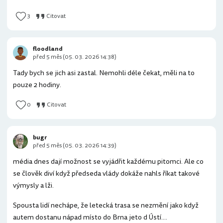
3
Citovat
floodland
před 5 měs (05. 03. 2026 14:38)
Tady bych se jich asi zastal. Nemohli déle čekat, měli na to
pouze 2 hodiny.
0
Citovat
bugr
před 5 měs (05. 03. 2026 14:39)
média dnes dají možnost se vyjádřit každému pitomci. Ale co
se člověk diví když předseda vlády dokáže nahls říkat takové
výmysly a lži.
Spousta lidí nechápe, že letecká trasa se nezmění jako když
autem dostanu nápad místo do Brna jeto d Ústí....