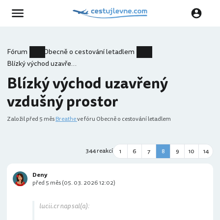
Fórum
Obecně o cestování letadlem
Blízký východ uzavřený vzdušný prostor
Blízký východ uzavřený
vzdušný prostor
Založil
před 5 měs
Breathe
ve fóru Obecně o cestování letadlem
344 reakcí
1
6
7
8
9
10
14
Deny
před 5 měs (05. 03. 2026 12:02)
lucii.cr napsal(a):