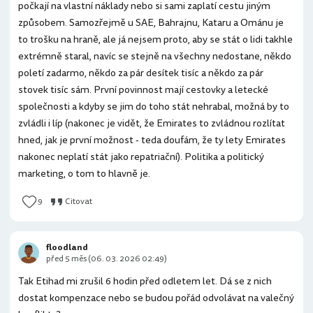
počkají na vlastní náklady nebo si sami zaplatí cestu jiným
způsobem. Samozřejmě u SAE, Bahrajnu, Kataru a Ománu je
to trošku na hraně, ale já nejsem proto, aby se stát o lidi takhle
extrémně staral, navíc se stejně na všechny nedostane, někdo
poletí zadarmo, někdo za pár desítek tisíc a někdo za pár
stovek tisíc sám. První povinnost mají cestovky a letecké
společnosti a kdyby se jim do toho stát nehrabal, možná by to
zvládli i líp (nakonec je vidět, že Emirates to zvládnou rozlítat
hned, jak je první možnost - teda doufám, že ty lety Emirates
nakonec neplatí stát jako repatriační). Politika a politický
marketing, o tom to hlavně je.
9
Citovat
floodland
před 5 měs (06. 03. 2026 02:49)
Tak Etihad mi zrušil 6 hodin před odletem let. Dá se z nich
dostat kompenzace nebo se budou pořád odvolávat na valečný