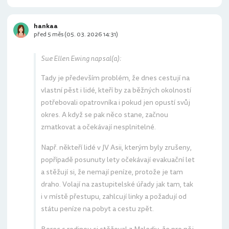
hankaa
před 5 měs (05. 03. 2026 14:31)
Sue Ellen Ewing napsal(a):
Tady je především problém, že dnes cestují na
vlastní pěst i lidé, kteří by za běžných okolností
potřebovali opatrovníka i pokud jen opustí svůj
okres. A když se pak něco stane, začnou
zmatkovat a očekávají nesplnitelné.
Např. někteří lidé v JV Asii, kterým byly zrušeny,
popřípadě posunuty lety očekávají evakuační let
a stěžují si, že nemají peníze, protože je tam
draho. Volají na zastupitelské úřady jak tam, tak
i v místě přestupu, zahlcují linky a požadují od
státu peníze na pobyt a cestu zpět.