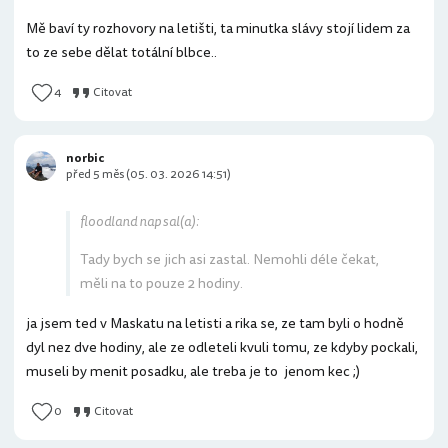
Mě baví ty rozhovory na letišti, ta minutka slávy stojí lidem za
to ze sebe dělat totální blbce..
4
Citovat
norbic
před 5 měs (05. 03. 2026 14:51)
floodland napsal(a):
Tady bych se jich asi zastal. Nemohli déle čekat,
měli na to pouze 2 hodiny.
ja jsem ted v Maskatu na letisti a rika se, ze tam byli o hodně
dyl nez dve hodiny, ale ze odleteli kvuli tomu, ze kdyby pockali,
museli by menit posadku, ale treba je to jenom kec ;)
0
Citovat