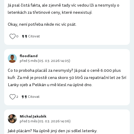
Já psal čistá fakta, ale zjevně tady víc vedou lži a nesmysly o
letenkách za třetinové ceny, které neexistují.
Okay, není potřeba nikde nic víc psát.
0
Citovat
floodland
před 5 měs (05. 03. 2026 14:05)
Co to proboha placáš za nesmysly? Já psal o ceně 6.000 plus
kufr. Za mě je prostě cena skoro 50 litrů za repatriační let ze Srí
Lanky ojeb a Pelikán u mě klesl na úplné dno.
2
Citovat
Michal Jakubík
před 5 měs (05. 03. 2026 14:06)
Jaké plácám? Na úplně jiný den jsi sdílel letenky.