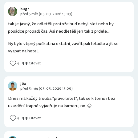
bugr
před 5 měs (05. 03. 2026 15:03)
tak je jasný, že odletěli protože buď nebyl slot nebo by
posádce propadl čas. Asi neodletěli jen tak z prdele...
By bylo vtipný počkat na ostatní, zavřít pak letadlo a jít se
vyspat na hotel.
4
Citovat
J0x
před 5 měs (05. 03. 2026 15:06)
Dnes má každý trouba "právo letět", tak se k tomu i bez
uzardění trapně vyjadřuje na kameru, no. 😊
4
Citovat