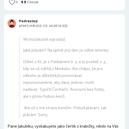
0
Citovat
Padre2023
před 5 měs (05. 03. 2026 19:55)
Michal Jakubík napsal(a):
Jaké plácám? Na úplně jiný den jsi sdílel letenky.
Odlet z KL je s Pelikánem 6. 3. a ty posíláš 7. 3.,
kdy se už odlítá z Maskatu. Ale chápu, že pro
někoho je důležitější porovnávat
neporovnatelné, aby daný jedinec mohl
nadávat. Typičtí Čecháčči. Anonymi bez fotky,
ale s plnou hubou keců.
Ale už z mé strany končím. Pokud plácám, tak
plácám. Sorry.
Pane Jakubíku, vyskakujete jako čertík z krabičky, nikdo na Vás