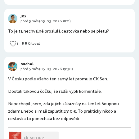
J0x
před 5 měs (05. 03. 2026 18:11)
To je ta nechvalně proslulá cestovka nebo se pletu?
1
Citovat
Mıchal
před 5 měs (05. 03. 2026 19:30)
V Česku podle všeho ten samý let promuje CK Sen.
Dostali takovou čočku, že radši vypli komentáře.
Nepochopil jsem, zda jejich zákazníky na ten let šoupnou
zdarma nebo si mají zaplatit 2310 €. To prakticky nikdo a
cestovka to ponechala bez odpovědi.
ck-sen.jpg