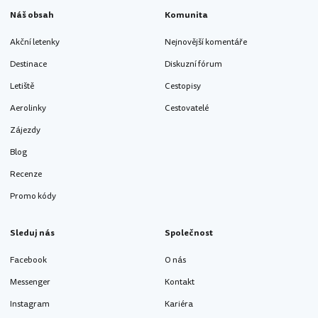
Náš obsah
Komunita
Akční letenky
Nejnovější komentáře
Destinace
Diskuzní fórum
Letiště
Cestopisy
Aerolinky
Cestovatelé
Zájezdy
Blog
Recenze
Promo kódy
Sleduj nás
Společnost
Facebook
O nás
Messenger
Kontakt
Instagram
Kariéra