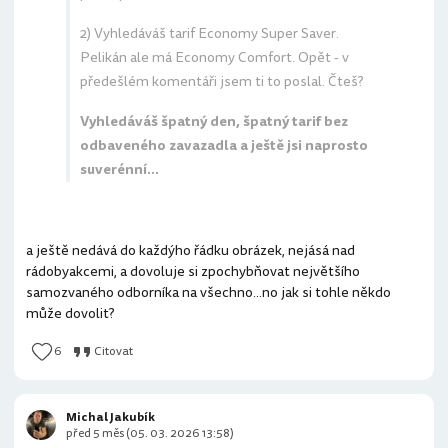
2) Vyhledáváš tarif Economy Super Saver.
Pelikán ale má Economy Comfort. Opět - v
předešlém komentáři jsem ti to poslal. Čteš?
Vyhledáváš špatný den, špatný tarif bez
odbaveného zavazadla a ještě jsi naprosto
suverénní...
a ještě nedává do každýho řádku obrázek, nejásá nad
rádobyakcemi, a dovoluje si zpochybňovat největšího
samozvaného odborníka na všechno...no jak si tohle někdo
může dovolit?
6
Citovat
Michal Jakubík
před 5 měs (05. 03. 2026 13:58)