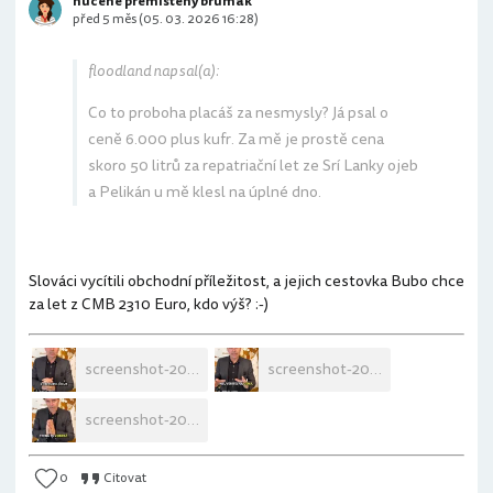
nucene premisteny brumak
před 5 měs (05. 03. 2026 16:28)
floodland napsal(a):
Co to proboha placáš za nesmysly? Já psal o
ceně 6.000 plus kufr. Za mě je prostě cena
skoro 50 litrů za repatriační let ze Srí Lanky ojeb
a Pelikán u mě klesl na úplné dno.
Slováci vycítili obchodní příležitost, a jejich cestovka Bubo chce
za let z CMB 2310 Euro, kdo výš? :-)
screenshot-2026-03-05-at-16-30-54.jpg
screenshot-2026-03-05-at-16-31-06.jpg
screenshot-2026-03-05-at-16-31-14.jpg
0
Citovat