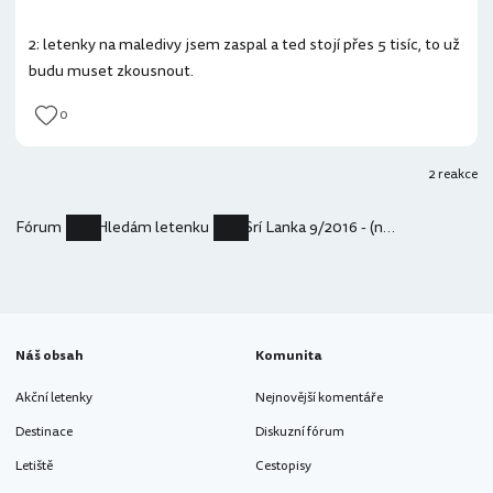
2: letenky na maledivy jsem zaspal a ted stojí přes 5 tisíc, to už
budu muset zkousnout.
0
2 reakce
Fórum
Hledám letenku
Srí Lanka 9/2016 - (ne)čekat na akci?
Náš obsah
Komunita
Akční letenky
Nejnovější komentáře
Destinace
Diskuzní fórum
Letiště
Cestopisy