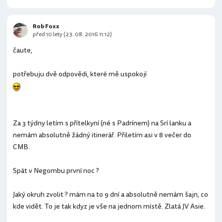
Rob Foxx
před 10 lety (23. 08. 2016 11:12)
čaute,
potřebuju dvě odpovědi, které mě uspokojí
Za 3 týdny letím s přítelkyní (né s Padrínem) na Srí lanku a
nemám absolutně žádný itinerář. Přiletím asi v 8 večer do
CMB.
Spát v Negombu první noc ?
Jaký okruh zvolit ? mám na to 9 dní a absolutně nemám šajn, co
kde vidět. To je tak kdyz je vše na jednom místě. Zlatá JV Asie.