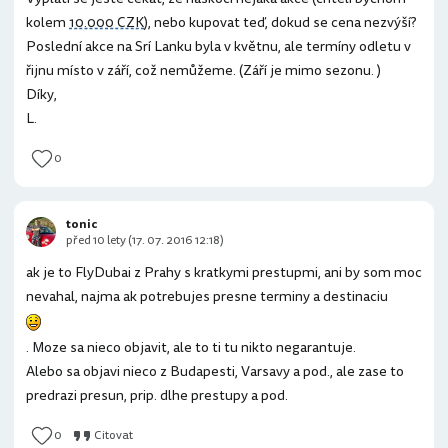
kolem
10.000 CZK
), nebo kupovat teď, dokud se cena nezvýší?
Poslední akce na Srí Lanku byla v květnu, ale termíny odletu v
řijnu místo v září, což nemůžeme. (Září je mimo sezonu. )
Díky,
L.
0
tonic
před 10 lety (17. 07. 2016 12:18)
ak je to FlyDubai z Prahy s kratkymi prestupmi, ani by som moc
nevahal, najma ak potrebujes presne terminy a destinaciu
. Moze sa nieco objavit, ale to ti tu nikto negarantuje.
Alebo sa objavi nieco z Budapesti, Varsavy a pod., ale zase to
predrazi presun, prip. dlhe prestupy a pod.
0
Citovat