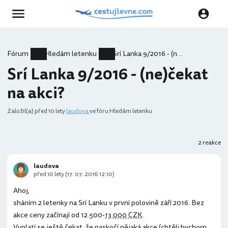
Fórum
Hledám letenku
Srí Lanka 9/2016 - (ne)čekat na akci?
Srí Lanka 9/2016 - (ne)čekat
na akci?
Založil(a)
před 10 lety
laudova
ve fóru Hledám letenku
2 reakce
laudova
před 10 lety (17. 07. 2016 12:10)
Ahoj,
sháním 2 letenky na Srí Lanku v první polovině září 2016. Bez
akce ceny začínají od 12.500-
13.000 CZK
.
Vyplatí se ještě čekat, že naskočí nějaká akce (chtěli bychom