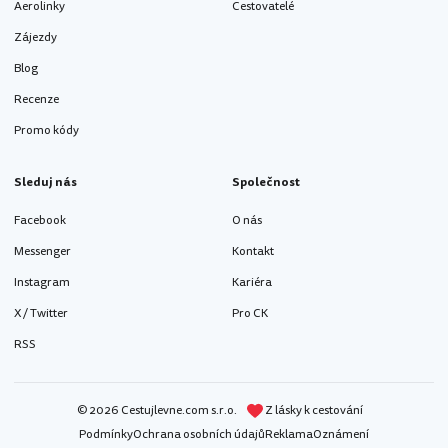
Aerolinky
Cestovatelé
Zájezdy
Blog
Recenze
Promo kódy
Sleduj nás
Společnost
Facebook
O nás
Messenger
Kontakt
Instagram
Kariéra
X / Twitter
Pro CK
RSS
© 2026 Cestujlevne.com s.r.o.
Z lásky k cestování
Podmínky
Ochrana osobních údajů
Reklama
Oznámení