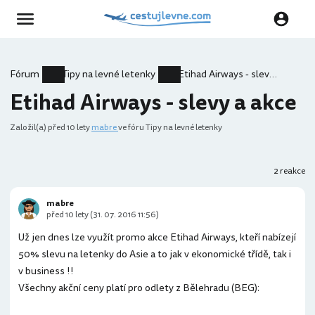
Fórum
Tipy na levné letenky
Etihad Airways - slevy a akce
Etihad Airways - slevy a akce
Založil(a)
před 10 lety
mabre
ve fóru Tipy na levné letenky
2 reakce
mabre
před 10 lety (31. 07. 2016 11:56)
Už jen dnes lze využít promo akce Etihad Airways, kteří nabízejí
50% slevu na letenky do Asie a to jak v ekonomické třídě, tak i
v business !!
Všechny akční ceny platí pro odlety z Bělehradu (BEG):