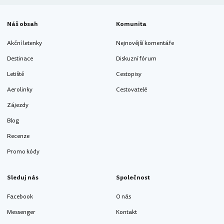
Náš obsah
Komunita
Akční letenky
Nejnovější komentáře
Destinace
Diskuzní fórum
Letiště
Cestopisy
Aerolinky
Cestovatelé
Zájezdy
Blog
Recenze
Promo kódy
Sleduj nás
Společnost
Facebook
O nás
Messenger
Kontakt