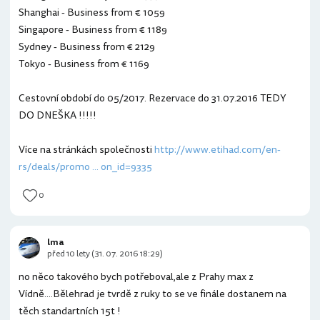
Shanghai - Business from € 1059
Singapore - Business from € 1189
Sydney - Business from € 2129
Tokyo - Business from € 1169
Cestovní období do 05/2017. Rezervace do 31.07.2016 TEDY
DO DNEŠKA !!!!!
Více na stránkách společnosti
http://www.etihad.com/en-
rs/deals/promo ... on_id=9335
0
lma
před 10 lety (31. 07. 2016 18:29)
no něco takového bych potřeboval,ale z Prahy max z
Vídně....Bělehrad je tvrdě z ruky to se ve finále dostanem na
těch standartních 15t !