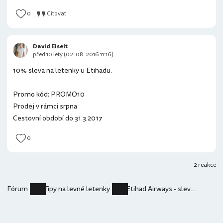
0
Citovat
David Eiselt
před 10 lety (02. 08. 2016 11:16)
10% sleva na letenky u Etihadu.
Promo kód: PROMO10
Prodej v rámci srpna
Cestovní období do 31.3.2017
0
2 reakce
Fórum
Tipy na levné letenky
Etihad Airways - slevy a akce