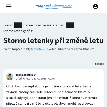
Fórum
Obecně o cestování letadlem
Storno letenky při změně letu
Storno letenky při změně letu
Založil(a)
před 10 lety
tomastalic80
ve fóru Obecně o cestování letadlem
1 reakce
tomastalic80
před 10 lety (08. 10. 2016 10:01)
Chtěl bych se zeptat, zda je možné stornovat letenky na
základě změny času letu leteckou společností? Jde mi o
situaci, kdy byl let posunut jen o 15 minut. Storno by v tomto
případě samozřejmě bylo účelové, abych mohl rezervovat