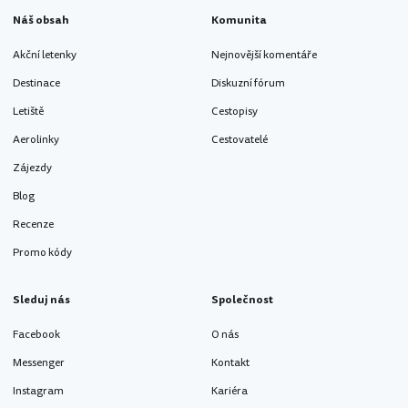
Náš obsah
Komunita
Akční letenky
Nejnovější komentáře
Destinace
Diskuzní fórum
Letiště
Cestopisy
Aerolinky
Cestovatelé
Zájezdy
Blog
Recenze
Promo kódy
Sleduj nás
Společnost
Facebook
O nás
Messenger
Kontakt
Instagram
Kariéra