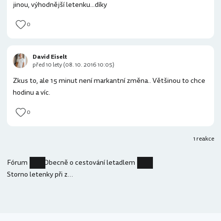
jinou, výhodnější letenku...díky
0
David Eiselt
před 10 lety (08. 10. 2016 10:05)
Zkus to, ale 15 minut není markantní změna.. Většinou to chce
hodinu a víc.
0
1 reakce
Fórum
Obecně o cestování letadlem
Storno letenky při změně letu