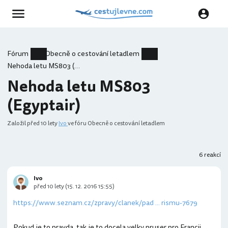
Fórum
Obecně o cestování letadlem
Nehoda letu MS803 (Egyptair)
Nehoda letu MS803
(Egyptair)
Založil
před 10 lety
Ivo
ve fóru Obecně o cestování letadlem
6 reakcí
Ivo
před 10 lety (15. 12. 2016 15:55)
https://www.seznam.cz/zpravy/clanek/pad ... rismu-7679
Pokud je to pravda, tak je to docela velky pruser pro Francii,