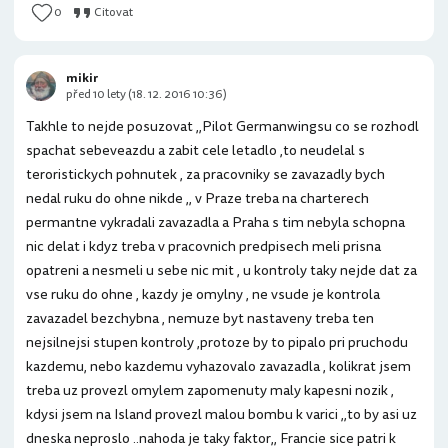
0
Citovat
mikir
před 10 lety (18. 12. 2016 10:36)
Takhle to nejde posuzovat ,,Pilot Germanwingsu co se rozhodl
spachat sebeveazdu a zabit cele letadlo ,to neudelal s
teroristickych pohnutek , za pracovniky se zavazadly bych
nedal ruku do ohne nikde ,, v Praze treba na charterech
permantne vykradali zavazadla a Praha s tim nebyla schopna
nic delat i kdyz treba v pracovnich predpisech meli prisna
opatreni a nesmeli u sebe nic mit , u kontroly taky nejde dat za
vse ruku do ohne , kazdy je omylny , ne vsude je kontrola
zavazadel bezchybna , nemuze byt nastaveny treba ten
nejsilnejsi stupen kontroly ,protoze by to pipalo pri pruchodu
kazdemu, nebo kazdemu vyhazovalo zavazadla , kolikrat jsem
treba uz provezl omylem zapomenuty maly kapesni nozik ,
kdysi jsem na Island provezl malou bombu k varici ,,to by asi uz
dneska neproslo ..nahoda je taky faktor,, Francie sice patri k