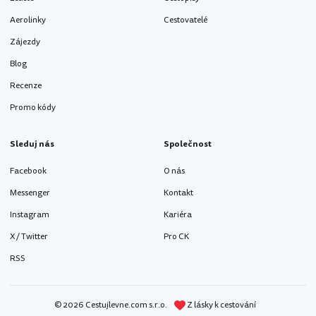
Aerolinky
Cestovatelé
Zájezdy
Blog
Recenze
Promo kódy
Sleduj nás
Společnost
Facebook
O nás
Messenger
Kontakt
Instagram
Kariéra
X / Twitter
Pro CK
RSS
© 2026 Cestujlevne.com s.r.o.
Z lásky k cestování