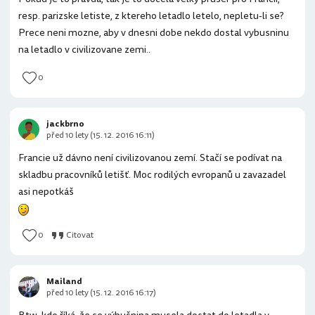
resp. parizske letiste, z ktereho letadlo letelo, nepletu-li se?
Prece neni mozne, aby v dnesni dobe nekdo dostal vybusninu
na letadlo v civilizovane zemi..
0
jackbrno
před 10 lety (15. 12. 2016 16:11)
Francie už dávno není civilizovanou zemí. Stačí se podívat na
skladbu pracovníků letišť. Moc rodilých evropanů u zavazadel
asi nepotkáš
0
Citovat
Mailand
před 10 lety (15. 12. 2016 16:17)