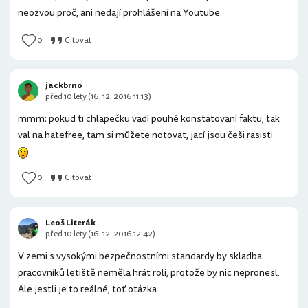
neozvou proč, ani nedají prohlášení na Youtube.
0
Citovat
jackbrno
před 10 lety (16. 12. 2016 11:13)
mmm: pokud ti chlapečku vadí pouhé konstatovaní faktu, tak
val na hatefree, tam si můžete notovat, jací jsou češi rasisti
0
Citovat
Leoš Literák
před 10 lety (16. 12. 2016 12:42)
V zemi s vysokými bezpečnostními standardy by skladba
pracovníků letiště neměla hrát roli, protože by nic nepronesl.
Ale jestli je to reálné, toť otázka.