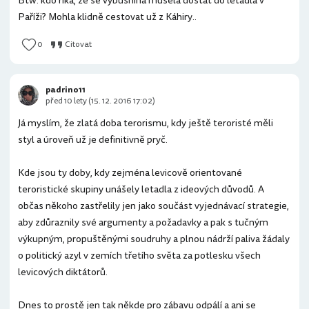
Btw. kdo říká, že se výbušnina musela dostat do letadla v
Paříži? Mohla klidně cestovat už z Káhiry..
0
Citovat
padrino11
před 10 lety (15. 12. 2016 17:02)
Já myslím, že zlatá doba terorismu, kdy ještě teroristé měli
styl a úroveň už je definitivně pryč.
Kde jsou ty doby, kdy zejména levicově orientované
teroristické skupiny unášely letadla z ideových důvodů. A
občas někoho zastřelily jen jako součást vyjednávací strategie,
aby zdůraznily své argumenty a požadavky a pak s tučným
výkupným, propuštěnými soudruhy a plnou nádrží paliva žádaly
o politický azyl v zemích třetího světa za potlesku všech
levicových diktátorů.
Dnes to prostě jen tak někde pro zábavu odpálí a ani se