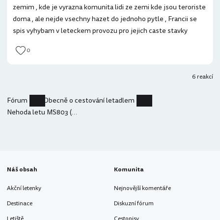
zemim , kde je vyrazna komunita lidi ze zemi kde jsou teroriste
doma , ale nejde vsechny hazet do jednoho pytle , Francii se
spis vyhybam v leteckem provozu pro jejich caste stavky
0
6 reakcí
Fórum
Obecně o cestování letadlem
Nehoda letu MS803 (Egyptair)
Náš obsah
Komunita
Akční letenky
Nejnovější komentáře
Destinace
Diskuzní fórum
Letiště
Cestopisy