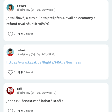
dawve
před 9 lety (09. 07. 2017 18:15)
je to lákavé, ale minule to prej přebukovali do economy a
refund trval několik měsíců.
0
Citovat
Lukáš
před 9 lety (09. 07. 2017 18:18)
https://www.kayak.de/flights/FRA...e/business
0
Citovat
cali
před 9 lety (09. 07. 2017 18:30)
Jedna zkušenost mně bohatě stačila...
0
Citovat