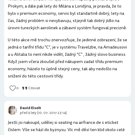
Prokym, a dále pak lety do Milána a Londýna, je pravda, že to
bylo v premium economy, servis byl standartně dobrý, lety na
čas, žádný problém si nevybavuju, stjejně tak dobrý jídlo na
úrovni tureckých aerolinek a zábavní systém fungoval precizně.
U této akce mě trochu znervozňuje, že jedinné zobrazení, že se
jedná o tarifní třídu "C", je v systému Travel2be, na Amadeusovi
a u Alitalia to není nikde vidět, žádný "C" , žádný slovo business.
Když jsem včera zkoušel před nákupem zadat třídu premium
economy, házelo to úplně stejný ceny, tak aby nedošlo na
snížení do této cestovní třídy.
0
Citovat
David Eiselt
před 9 lety (10. 07. 2017 23:14)
Jestli jsi nakoupil, udělej si seating na airfrance.de s eticket
číslem. Vše se hází do byznysu. Víc mě děsí ten klid okolo celé