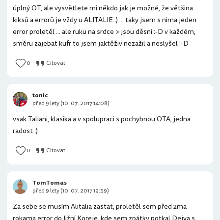
úplný OT, ale vysvětlete mi někdo jak je možné, že většina
kiksů a errorů je vždy u ALITALIE :) ... taky jsem s nima jeden
error proletěl ... ale ruku na srdce > jsou děsní :-D v každém,
směru zajebat kufr to jsem jaktěživ nezažil a neslyšel :-D
0
Citovat
tonic
před 9 lety (10. 07. 2017 14:08)
vsak Taliani, klasika a v spolupraci s pochybnou OTA, jedna
radost :)
0
Citovat
TomTomas
před 9 lety (10. 07. 2017 19:59)
Za sebe se musím Alitalia zastat, proletěl sem před 2ma
rokama error do Jižní Koreje, kde sem zpátky potkal Dejva s