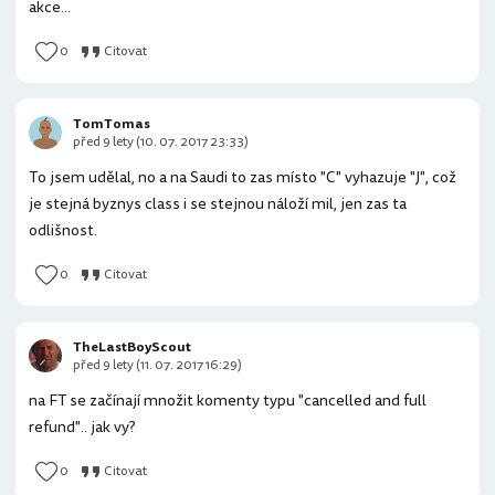
akce...
0
Citovat
TomTomas
před 9 lety (10. 07. 2017 23:33)
To jsem udělal, no a na Saudi to zas místo "C" vyhazuje "J", což
je stejná byznys class i se stejnou náloží mil, jen zas ta
odlišnost.
0
Citovat
TheLastBoyScout
před 9 lety (11. 07. 2017 16:29)
na FT se začínají množit komenty typu "cancelled and full
refund".. jak vy?
0
Citovat