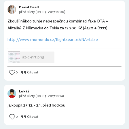
David Eiselt
před 9 lety (09. 07. 2017 18:06)
Zkouší někdo tuhle nebezpečnou kombinaci fake OTA +
Alitalia? Z Německa do Tokia za 12.200 Kč (A320 + B777)
http://www.momondo.cz/flightsear...e&NA=false
az-c-nrt.png
0
Citovat
Lukáš
před 9 lety (09. 07. 2017 18:14)
Já koupil 25.12. - 2.1. před hoďkou
0
Citovat