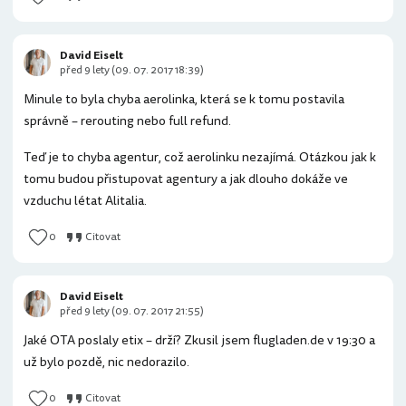
David Eiselt
před 9 lety (09. 07. 2017 18:39)
Minule to byla chyba aerolinka, která se k tomu postavila
správně – rerouting nebo full refund.
Teď je to chyba agentur, což aerolinku nezajímá. Otázkou jak k
tomu budou přistupovat agentury a jak dlouho dokáže ve
vzduchu létat Alitalia.
0
Citovat
David Eiselt
před 9 lety (09. 07. 2017 21:55)
Jaké OTA poslaly etix – drží? Zkusil jsem flugladen.de v 19:30 a
už bylo pozdě, nic nedorazilo.
0
Citovat