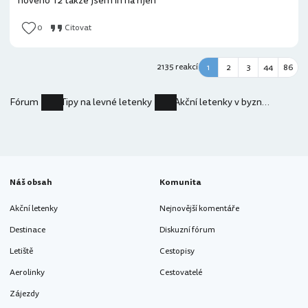
nového T2 takže jsem in na říjen
0
Citovat
2135 reakcí
1
2
3
44
86
Fórum
Tipy na levné letenky
Akční letenky v byznys třídě
Náš obsah
Komunita
Akční letenky
Nejnovější komentáře
Destinace
Diskuzní fórum
Letiště
Cestopisy
Aerolinky
Cestovatelé
Zájezdy