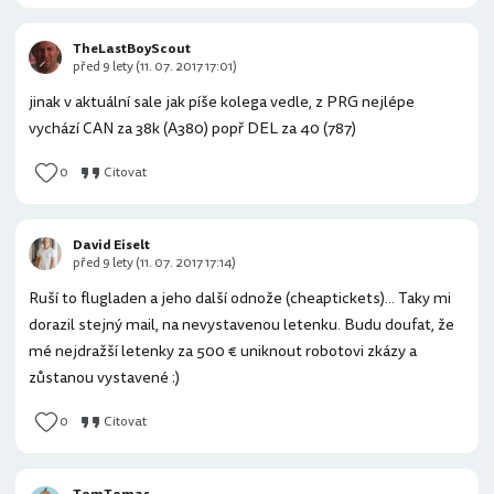
TheLastBoyScout
před 9 lety (11. 07. 2017 17:01)
jinak v aktuální sale jak píše kolega vedle, z PRG nejlépe
vychází CAN za 38k (A380) popř DEL za 40 (787)
0
Citovat
David Eiselt
před 9 lety (11. 07. 2017 17:14)
Ruší to flugladen a jeho další odnože (cheaptickets)... Taky mi
dorazil stejný mail, na nevystavenou letenku. Budu doufat, že
mé nejdražší letenky za 500 € uniknout robotovi zkázy a
zůstanou vystavené :)
0
Citovat