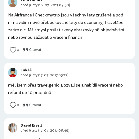
TomTomas
před 9 lety (16. 07. 2017 09:58)
Na Airfrance i Checkmytrip jsou všechny lety zrušené a pod
nima vidím nové přebookované lety do economy, Travel2be
zatím nic. Má smysl posílat skeny obrazovky při objednávání
nebo rovnou zažádat o vrácení financí?
0
Citovat
Lukáš
před 9 lety (17. 07. 2017 05:12)
měl jsem přes travelgenio a ozvali se a nabídli vrácení nebo
refund do 10 prac. dnů
0
Citovat
David Eiselt
před 9 lety (17. 07. 2017 08:49)