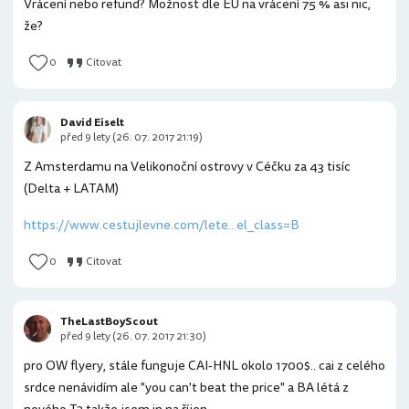
Vrácení nebo refund? Možnost dle EU na vrácení 75 % asi nic,
že?
0
Citovat
David Eiselt
před 9 lety (26. 07. 2017 21:19)
Z Amsterdamu na Velikonoční ostrovy v Céčku za 43 tisíc
(Delta + LATAM)
https://www.cestujlevne.com/lete...el_class=B
0
Citovat
TheLastBoyScout
před 9 lety (26. 07. 2017 21:30)
pro OW flyery, stále funguje CAI-HNL okolo 1700$.. cai z celého
srdce nenávidím ale "you can't beat the price" a BA létá z