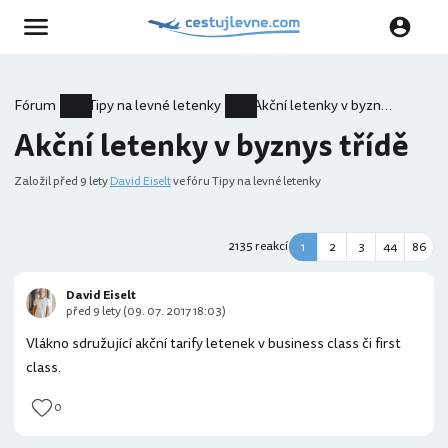
Fórum
Tipy na levné letenky
Akční letenky v byznys třídě
Akční letenky v byznys třídě
Založil
před 9 lety
David Eiselt
ve fóru Tipy na levné letenky
2135 reakcí
1
2
3
44
86
David Eiselt
před 9 lety (09. 07. 2017 18:03)
Vlákno sdružující akční tarify letenek v business class či first
class.
0