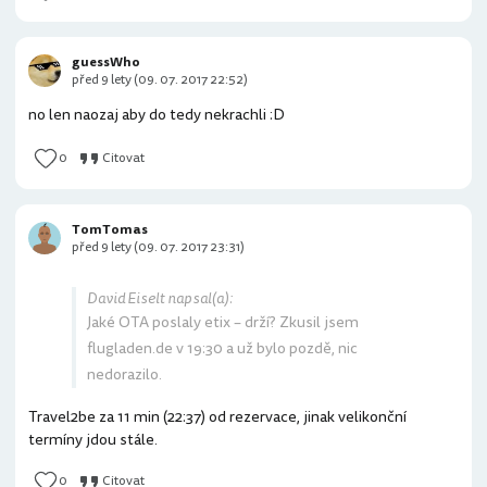
guessWho
před 9 lety (09. 07. 2017 22:52)
no len naozaj aby do tedy nekrachli :D
0
Citovat
TomTomas
před 9 lety (09. 07. 2017 23:31)
David Eiselt napsal(a):
Jaké OTA poslaly etix – drží? Zkusil jsem
flugladen.de v 19:30 a už bylo pozdě, nic
nedorazilo.
Travel2be za 11 min (22:37) od rezervace, jinak velikonční
termíny jdou stále.
0
Citovat