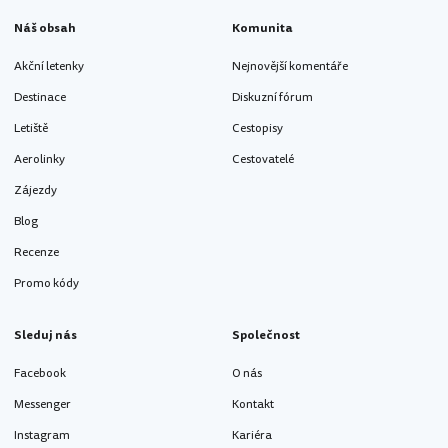
Náš obsah
Komunita
Akční letenky
Nejnovější komentáře
Destinace
Diskuzní fórum
Letiště
Cestopisy
Aerolinky
Cestovatelé
Zájezdy
Blog
Recenze
Promo kódy
Sleduj nás
Společnost
Facebook
O nás
Messenger
Kontakt
Instagram
Kariéra