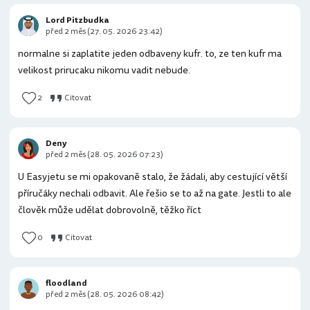
Lord Pitzbudka
před 2 měs (27. 05. 2026 23:42)
normalne si zaplatite jeden odbaveny kufr. to, ze ten kufr ma
velikost prirucaku nikomu vadit nebude.
2
Citovat
Deny
před 2 měs (28. 05. 2026 07:23)
U Easyjetu se mi opakovaně stalo, že žádali, aby cestující větší
příručáky nechali odbavit. Ale řešio se to až na gate. Jestli to ale
člověk může udělat dobrovolně, těžko říct
0
Citovat
floodland
před 2 měs (28. 05. 2026 08:42)