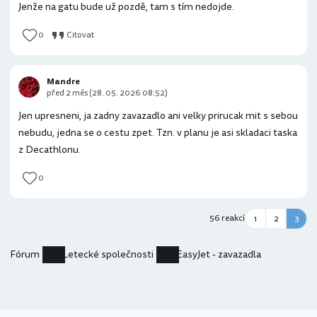
Jenže na gatu bude už pozdě, tam s tím nedojde.
0
Citovat
Mandre
před 2 měs (28. 05. 2026 08:52)
Jen upresneni, ja zadny zavazadlo ani velky prirucak mit s sebou
nebudu, jedna se o cestu zpet. Tzn. v planu je asi skladaci taska
z Decathlonu.
0
56 reakcí
1
2
3
Fórum
Letecké společnosti
EasyJet - zavazadla