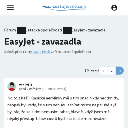
Fórum
Letecké společnosti
EasyJet - zavazadla
EasyJet - zavazadla
Založil
před 13 lety
David Eiselt
ve fóru Letecké společnosti
56 reakcí
1
2
3
matej15
před 2 měs (27. 05. 2026 21:53)
No to záleží. Klasické aerolinky mě s tím snad nikdy neodmítly,
naopak byli rády, že s tím nebudu zabírat místo na palubě a já
byl rád, že se s tím nemusím tahat, hlavně, když jsem měl
nějaký přestup. U low costů bych na to ale moc nesázel.