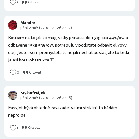
1
Citovat
Mandre
před 2 měs (27. 05. 2026 22:12)
Koukam na to jak to maji, velky prirucak do 15kg cca 44€/ow a
odbavene 15kg 53€/ow, potrebuju v podstate odbavit olivovy
olej. Jeste jsem premyslela to nejak nechat poslat, ale to teda
je asi horsi obstrukce🤦‍♀️.
0
Citovat
Kryštof Hájek
před 2 měs (27. 05. 2026 22:16)
EasyJet bývá ohledně zavazadel velmi striktní, to hádám
neprojde.
1
Citovat