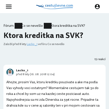
Fórum
Co se nevešlo
Ktora kreditka na SVK?
Ktora kreditka na SVK?
Založil
před 8 lety
Lacko _1
ve fóru Co se nevešlo
15 reakcí
Lacko _1
před 8 lety (16. 08. 2018 12:04)
Ahojte, prosim Vas, ktoru kreditku pouzivate a ake ma podla
Vas vyhody voci ostatnym? Momentalne cestujem tak 5x do
roka a chcel by som uz na kazdej ceste poziciavat auto.
Najvyhodnejsia sa mi zda Dinerska za 59€ rocne. Pripadne ta
drahsia kde su v cene aj saloniky len v pri mojom cestovani sa