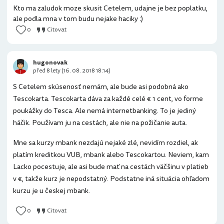
Kto ma zaludok moze skusit Cetelem, udajne je bez poplatku,
ale podla mna v tom budu nejake haciky :)
0
Citovat
hugonovak
před 8 lety (16. 08. 2018 18:14)
S Cetelem skúsenosť nemám, ale bude asi podobná ako
Tescokarta. Tescokarta dáva za každé celé € 1 cent, vo forme
poukážky do Tesca. Ale nemá internetbanking. To je jediný
háčik. Používam ju na cestách, ale nie na požičanie auta.
Mne sa kurzy mbank nezdajú nejaké zlé, nevidím rozdiel, ak
platím kreditkou VUB, mbank alebo Tescokartou. Neviem, kam
Lacko pocestuje, ale asi bude mať na cestách väčšinu v platieb
v €, takže kurz je nepodstatný. Podstatne iná situácia ohľadom
kurzu je u českej mbank.
0
Citovat