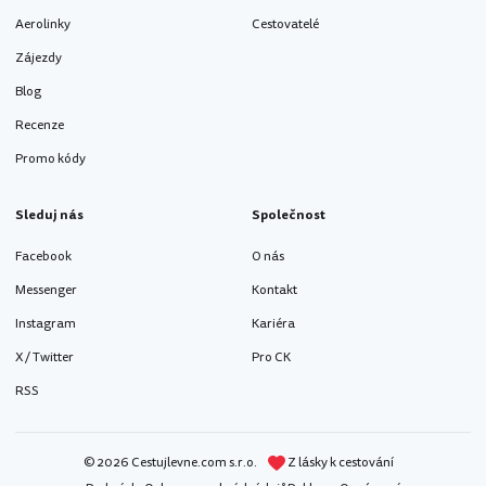
Aerolinky
Cestovatelé
Zájezdy
Blog
Recenze
Promo kódy
Sleduj nás
Společnost
Facebook
O nás
Messenger
Kontakt
Instagram
Kariéra
X / Twitter
Pro CK
RSS
© 2026 Cestujlevne.com s.r.o.
Z lásky k cestování