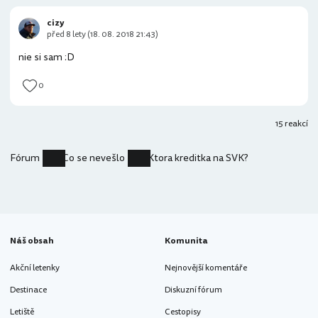
cizy
před 8 lety (18. 08. 2018 21:43)
nie si sam :D
0
15 reakcí
Fórum
Co se nevešlo
Ktora kreditka na SVK?
Náš obsah
Komunita
Akční letenky
Nejnovější komentáře
Destinace
Diskuzní fórum
Letiště
Cestopisy