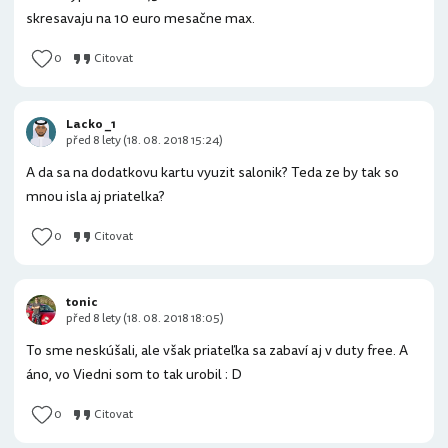
skresavaju na 10 euro mesačne max.
0
Citovat
Lacko _1
před 8 lety (18. 08. 2018 15:24)
A da sa na dodatkovu kartu vyuzit salonik? Teda ze by tak so
mnou isla aj priatelka?
0
Citovat
tonic
před 8 lety (18. 08. 2018 18:05)
To sme neskúšali, ale však priateľka sa zabaví aj v duty free. A
áno, vo Viedni som to tak urobil : D
0
Citovat