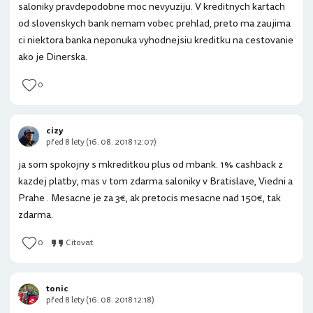
saloniky pravdepodobne moc nevyuziju. V kreditnych kartach
od slovenskych bank nemam vobec prehlad, preto ma zaujima
ci niektora banka neponuka vyhodnejsiu kreditku na cestovanie
ako je Dinerska.
0
cizy
před 8 lety (16. 08. 2018 12:07)
ja som spokojny s mkreditkou plus od mbank. 1% cashback z
kazdej platby, mas v tom zdarma saloniky v Bratislave, Viedni a
Prahe . Mesacne je za 3€, ak pretocis mesacne nad 150€, tak
zdarma.
0
Citovat
tonic
před 8 lety (16. 08. 2018 12:18)