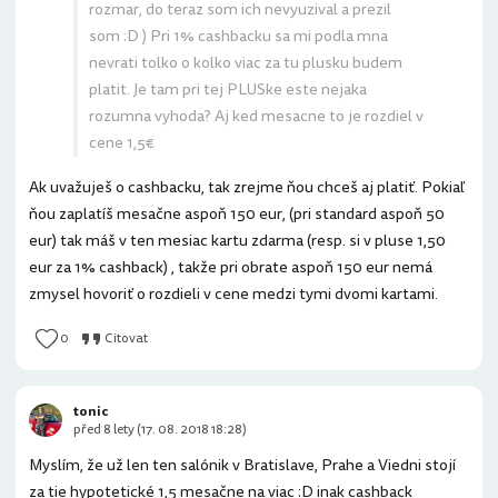
rozmar, do teraz som ich nevyuzival a prezil
som :D ) Pri 1% cashbacku sa mi podla mna
nevrati tolko o kolko viac za tu plusku budem
platit. Je tam pri tej PLUSke este nejaka
rozumna vyhoda? Aj ked mesacne to je rozdiel v
cene 1,5€
Ak uvažuješ o cashbacku, tak zrejme ňou chceš aj platiť. Pokiaľ
ňou zaplatíš mesačne aspoň 150 eur, (pri standard aspoň 50
eur) tak máš v ten mesiac kartu zdarma (resp. si v pluse 1,50
eur za 1% cashback) , takže pri obrate aspoň 150 eur nemá
zmysel hovoriť o rozdieli v cene medzi tymi dvomi kartami.
0
Citovat
tonic
před 8 lety (17. 08. 2018 18:28)
Myslím, že už len ten salónik v Bratislave, Prahe a Viedni stojí
za tie hypotetické 1,5 mesačne na viac :D inak cashback