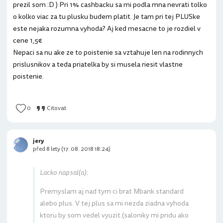
prezil som :D ) Pri 1% cashbacku sa mi podla mna nevrati tolko
o kolko viac za tu plusku budem platit. Je tam pri tej PLUSke
este nejaka rozumna vyhoda? Aj ked mesacne to je rozdiel v
cene 1,5€
Nepaci sa nu ake ze to poistenie sa vztahuje len na rodinnych
prislusnikov a teda priatelka by si musela riesit vlastne
poistenie.
0
Citovat
jery
před 8 lety (17. 08. 2018 18:24)
Lacko napsal(a):
Premyslam aj nad tym ci brat Mbank standard
alebo plus. V tej plus sa mi nezda ziadna vyhoda
ktoru by som vedel vyuzit.(saloniky mi pridu ako