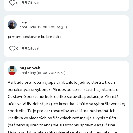
0
Citovat
cizy
před 8 lety (16. 08. 2018 14:36)
ja mam cestovne ku kreditke
0
Citovat
hugonovak
před 8 lety (16. 08. 2018 15:51)
Asi bude pre Teba najlepšia mbank. Je jedno, ktorú z troch
ponúkaných si vyberieš. Ak ideš po cene, stačí Ti aj Standard.
Cestovné poistenie ku kreditke spravidla postačuje. Ak máš
účet vo VUB, dobrá je aj ich kreditka . Určite sa vyhni Slovenskej
sporiteľni. Tá je pre cestovateľov absolútne nevhodná. Ich
kreditka vo viacerých požičovniach nefunguje a výpis z účtu
(bežného aj kreditného) nie sú schopní spraviť v angličtine.
Diners je dobrá, ale kvôli nízkej akceptácii u obchodníkov je