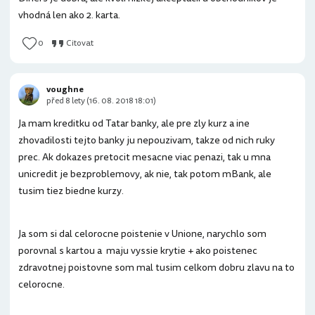
vhodná len ako 2. karta.
0
Citovat
voughne
před 8 lety (16. 08. 2018 18:01)
Ja mam kreditku od Tatar banky, ale pre zly kurz a ine
zhovadilosti tejto banky ju nepouzivam, takze od nich ruky
prec. Ak dokazes pretocit mesacne viac penazi, tak u mna
unicredit je bezproblemovy, ak nie, tak potom mBank, ale
tusim tiez biedne kurzy.
Ja som si dal celorocne poistenie v Unione, narychlo som
porovnal s kartou a maju vyssie krytie + ako poistenec
zdravotnej poistovne som mal tusim celkom dobru zlavu na to
celorocne.