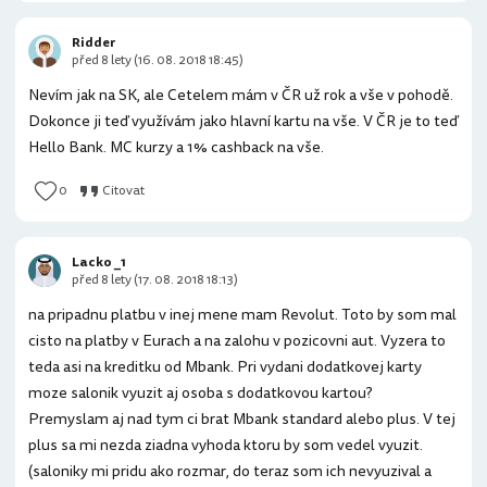
Ridder
před 8 lety (16. 08. 2018 18:45)
Nevím jak na SK, ale Cetelem mám v ČR už rok a vše v pohodě.
Dokonce ji teď využívám jako hlavní kartu na vše. V ČR je to teď
Hello Bank. MC kurzy a 1% cashback na vše.
0
Citovat
Lacko _1
před 8 lety (17. 08. 2018 18:13)
na pripadnu platbu v inej mene mam Revolut. Toto by som mal
cisto na platby v Eurach a na zalohu v pozicovni aut. Vyzera to
teda asi na kreditku od Mbank. Pri vydani dodatkovej karty
moze salonik vyuzit aj osoba s dodatkovou kartou?
Premyslam aj nad tym ci brat Mbank standard alebo plus. V tej
plus sa mi nezda ziadna vyhoda ktoru by som vedel vyuzit.
(saloniky mi pridu ako rozmar, do teraz som ich nevyuzival a