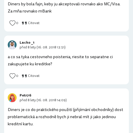
Diners by bola fajn, keby ju akceptovali rovnako ako MC/Visa.
Za mňa rovnako mBank
0
Citovat
Lacko _1
před 8 lety (16. 08. 2018 13:51)
a co sa tyka cestovneho poistenia, riesite to separatne ci
zakupujete ku kreditke?
0
Citovat
Petr76
před 8 lety (16. 08. 2018 14:09)
Diners je co do praktického použití (přijímání obchodníky) dost
problematická a rozhodně bych ji nebral mít ji jako jedinou
kreditní kartu.