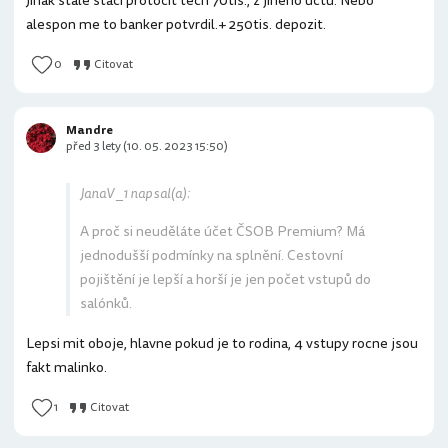
Jinak stale staci protocit tech 70tis., z jineho uctu. Nebo
alespon me to banker potvrdil.+ 250tis. depozit.
0
Citovat
Mandre
před 3 lety (10. 05. 2023 15:50)
JanaV _1 napsal(a):
A proč si neuděláte účet ČSOB Premium? Má
jednodušší podmínky na splnění. Cestovní
pojištění je lepší a horší je jen počet vstupů do
salónků.
Lepsi mit oboje, hlavne pokud je to rodina, 4 vstupy rocne jsou
fakt malinko.
1
Citovat