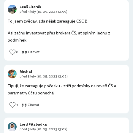
Leoš Literák
před 3 lety (10. 05. 2023 12:55)
To jsem zvědav, zda nějak zareaguje ČSOB.
Asi začnu investovat přes brokera ČS, ať splním jednu z
podmínek.
0
Citovat
Mıchal
před 3 lety (10. 05. 2023 13:02)
Tipuji, že zareaguje počesku - ztíží podmínky na roveň ČS a
parametry účtu ponechá.
3
Citovat
Lord Pitzbudka
před 3 lety (10. 05. 2023 13:07)