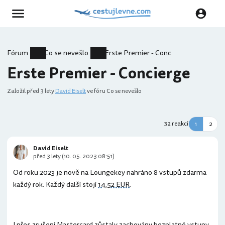
Fórum
Co se nevešlo
Erste Premier - Concierge
Erste Premier - Concierge
Založil
před 3 lety
David Eiselt
ve fóru Co se nevešlo
32 reakcí
1
2
David Eiselt
před 3 lety (10. 05. 2023 08:51)
Od roku 2023 je nově na Loungekey nahráno 8 vstupů zdarma
každý rok. Každý další stojí
14,52 EUR
.
I přes zrušení Mastercard zůstaly zachovány bezplatné vstupy