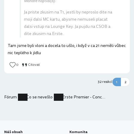
Mandre napsal(a):
Ja priste zkusim na T1, jestli by neproslo dite na
moji dalsi MC kartu, abysme nemuseli placat
dalsi vstup na Lounge Key. Ja pujdu na CSOB a
dite zkusim na Erste.
Tam jsme byli vloni a docela to ušlo, i když v ca 21 neměli vůbec
nic teplého k jídlu
0
Citovat
32 reakcí
1
2
Fórum
Co se nevešlo
Erste Premier - Concierge
Náš obsah
Komunita