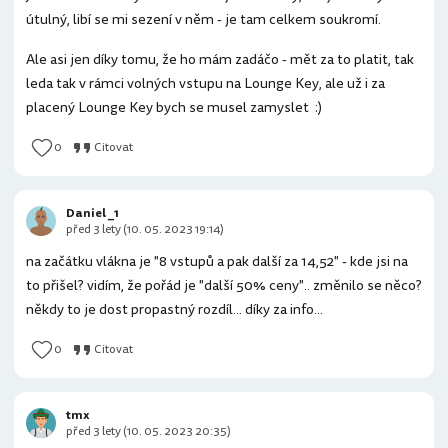
útulný, libí se mi sezení v něm - je tam celkem soukromí.
Ale asi jen díky tomu, že ho mám zadáčo - mět za to platit, tak
leda tak v rámci volných vstupu na Lounge Key, ale už i za
placený Lounge Key bych se musel zamyslet :)
0
Citovat
Daniel _1
před 3 lety (10. 05. 2023 19:14)
na začátku vlákna je "8 vstupů a pak další za 14,52" - kde jsi na
to přišel? vidím, že pořád je "další 50% ceny".. změnilo se něco?
někdy to je dost propastný rozdíl... díky za info...
0
Citovat
tmx
před 3 lety (10. 05. 2023 20:35)