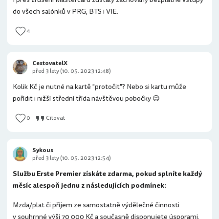
do všech salónků v PRG, BTS i VIE.
4
CestovatelX
před 3 lety (10. 05. 2023 12:48)
Kolik Kč je nutné na kartě "protočit"? Nebo si kartu může
pořídit i nižší střední třída návštěvou pobočky 😉
0
Citovat
Sykous
před 3 lety (10. 05. 2023 12:54)
Službu Erste Premier získáte zdarma, pokud splníte každý
měsíc alespoň jednu z následujících podmínek:
Mzda/plat či příjem ze samostatně výdělečné činnosti
v souhrnné výši 70 000 Kč a současně disponujete úsporami,