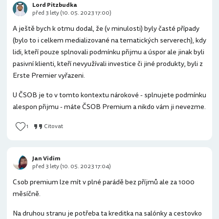
Lord Pitzbudka
před 3 lety (10. 05. 2023 17:00)
A ještě bych k otmu dodal, že (v minulosti) byly časté případy
(bylo to i celkem medializované na tematických serverech), kdy
lidi, kteří pouze splnovali podmínku přijmu a úspor ale jinak byli
pasivní klienti, kteří nevyužívali investice či jiné produkty, byli z
Erste Premier vyřazeni.
U ČSOB je to v tomto kontextu nárokové - splnujete podmínku
alespon přijmu - máte ČSOB Premium a nikdo vám ji nevezme.
1
Citovat
Jan Vidim
před 3 lety (10. 05. 2023 17:04)
Csob premium lze mít v plné parádě bez příjmů ale za 1000
měsíčně.
Na druhou stranu je potřeba ta kreditka na salónky a cestovko