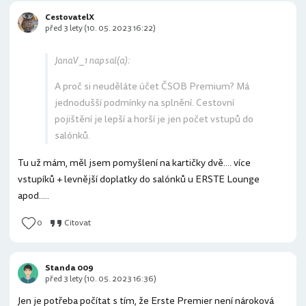
CestovatelX
před 3 lety (10. 05. 2023 16:22)
JanaV _1 napsal(a):
A proč si neuděláte účet ČSOB Premium? Má
jednodušší podmínky na splnění. Cestovní
pojištění je lepší a horší je jen počet vstupů do
salónků.
Tu už mám, měl jsem pomyšlení na kartičky dvě.... více
vstupíků + levnější doplatky do salónků u ERSTE Lounge
apod.....
0
Citovat
Standa 009
před 3 lety (10. 05. 2023 16:36)
Jen je potřeba počítat s tím, že Erste Premier není nároková