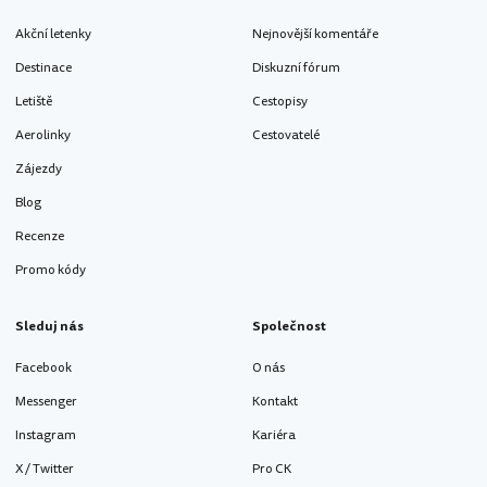
Akční letenky
Nejnovější komentáře
Destinace
Diskuzní fórum
Letiště
Cestopisy
Aerolinky
Cestovatelé
Zájezdy
Blog
Recenze
Promo kódy
Sleduj nás
Společnost
Facebook
O nás
Messenger
Kontakt
Instagram
Kariéra
X / Twitter
Pro CK