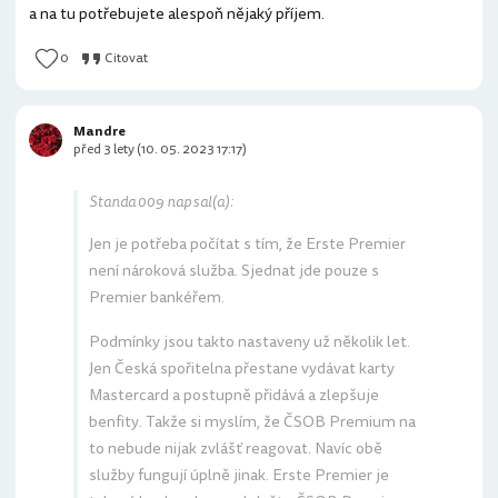
a na tu potřebujete alespoň nějaký příjem.
0
Citovat
Mandre
před 3 lety (10. 05. 2023 17:17)
Standa 009 napsal(a):
Jen je potřeba počítat s tím, že Erste Premier
není nároková služba. Sjednat jde pouze s
Premier bankéřem.
Podmínky jsou takto nastaveny už několik let.
Jen Česká spořitelna přestane vydávat karty
Mastercard a postupně přidává a zlepšuje
benfity. Takže si myslím, že ČSOB Premium na
to nebude nijak zvlášť reagovat. Navíc obě
služby fungují úplně jinak. Erste Premier je