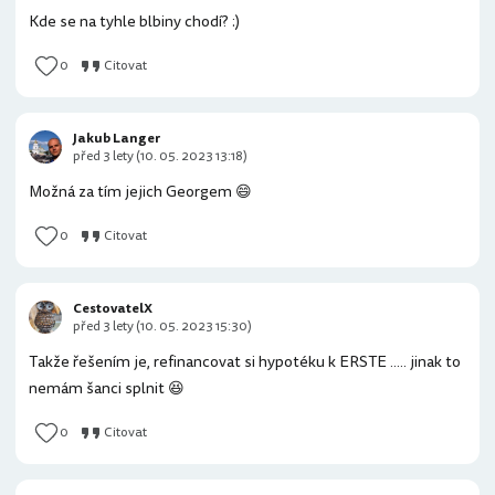
Kde se na tyhle blbiny chodí? :)
0
Citovat
Jakub Langer
před 3 lety (10. 05. 2023 13:18)
Možná za tím jejich Georgem 😄
0
Citovat
CestovatelX
před 3 lety (10. 05. 2023 15:30)
Takže řešením je, refinancovat si hypotéku k ERSTE ..... jinak to
nemám šanci splnit 😆
0
Citovat