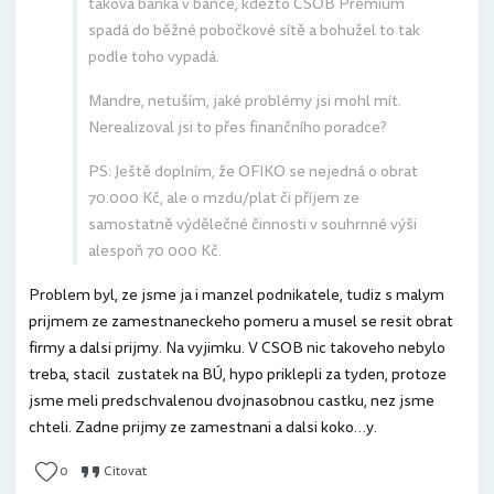
taková banka v bance, kdežto ČSOB Premium
spadá do běžné pobočkové sítě a bohužel to tak
podle toho vypadá.
Mandre, netuším, jaké problémy jsi mohl mít.
Nerealizoval jsi to přes finančního poradce?
PS: Ještě doplním, že OFIKO se nejedná o obrat
70.000 Kč, ale o mzdu/plat či příjem ze
samostatně výdělečné činnosti v souhrnné výši
alespoň 70 000 Kč.
Problem byl, ze jsme ja i manzel podnikatele, tudiz s malym
prijmem ze zamestnaneckeho pomeru a musel se resit obrat
firmy a dalsi prijmy. Na vyjimku. V CSOB nic takoveho nebylo
treba, stacil zustatek na BÚ, hypo priklepli za tyden, protoze
jsme meli predschvalenou dvojnasobnou castku, nez jsme
chteli. Zadne prijmy ze zamestnani a dalsi koko…y.
0
Citovat