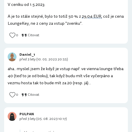
V ceníku od 1.5.2023.
A je to stále stejné, bylo to totiž 50 % z
29,04 EUR
, což je cena
LoungeKey, ne z ceny za vstup "zvenku".
0
Citovat
Daniel _1
před 3 lety (10. 05. 2023 20:55)
aha.. myslel jsem že když je vstup např. ve vienna lounge třeba
40 (teď to je od boku), tak když budu mít vše vyčerpáno a
vezmu hosta tak to bude mít za 20 (resp. já)...
0
Citovat
PULPAN
před 3 lety (05. 08. 2023 10:17)