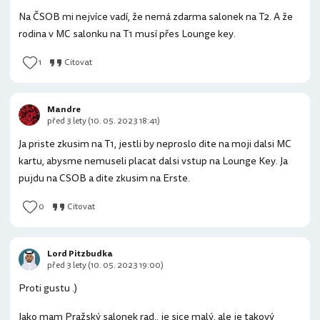
Na ČSOB mi nejvíce vadí, že nemá zdarma salonek na T2. A že
rodina v MC salonku na T1 musí přes Lounge key.
1
Citovat
Mandre
před 3 lety (10. 05. 2023 18:41)
Ja priste zkusim na T1, jestli by neproslo dite na moji dalsi MC
kartu, abysme nemuseli placat dalsi vstup na Lounge Key. Ja
pujdu na CSOB a dite zkusim na Erste.
0
Citovat
Lord Pitzbudka
před 3 lety (10. 05. 2023 19:00)
Proti gustu .)
Jako mam Pražský salonek rad.. je sice malý, ale je takový