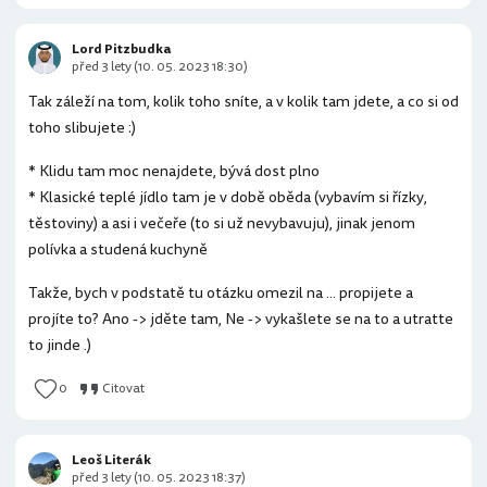
Lord Pitzbudka
před 3 lety (10. 05. 2023 18:30)
Tak záleží na tom, kolik toho sníte, a v kolik tam jdete, a co si od
toho slibujete :)
* Klidu tam moc nenajdete, bývá dost plno
* Klasické teplé jídlo tam je v době oběda (vybavím si řízky,
těstoviny) a asi i večeře (to si už nevybavuju), jinak jenom
polívka a studená kuchyně
Takže, bych v podstatě tu otázku omezil na ... propijete a
projíte to? Ano -> jděte tam, Ne -> vykašlete se na to a utratte
to jinde .)
0
Citovat
Leoš Literák
před 3 lety (10. 05. 2023 18:37)