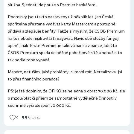
služba. Sjednat jde pouze s Premier bankéřem.
Podmínky jsou takto nastaveny už několik let. Jen Česká
spořitelna přestane vydávat karty Mastercard a postupně
přidává a zlepšuje benfity. Takže si myslím, že ČSOB Premium
na to nebude nijak zvlášť reagovat. Navíc obě služby fungují
úplně jinak. Erste Premier je taková banka v bance, kdežto
ČSOB Premium spadá do běžné pobočkové sítě a bohužel to
tak podle toho vypadá.
Mandre, netuším, jaké problémy jsi mohl mít. Nerealizoval jsi
to přes finančního poradce?
PS: Ještě doplním, že OFIKO se nejedná o obrat 70.000 Kč, ale
o mzdu/plat či příjem ze samostatně výdělečné činnosti v
souhrnné výši alespoň 70 000 Kč.
0
Citovat