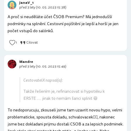
JanaV _1
před 3 lety (10. 05. 2023 15:38)
A proč si neuděláte účet ČSOB Premium? Má jednodušší
podmínky na splnění. Cestovní pojištění je lepší a horší je jen
počet vstupů do salónků.
1
Citovat
Mandre
před 3 lety (10. 05. 2023 15:49)
CestovatelX napsal(a):
Takže řešením je, refinancovat si hypotéku k
ERSTE ..... jinak to nemám šanci splnit 😆
To nedoporucuju, zkouseli jsme tam uzavrit novou hypo, velmi
problematicke, spousta dokladu, schvalovacek🤦‍♀️, nakonec
jsme bez dokladani prijmu dostali CSOB a za lepsich podminek.