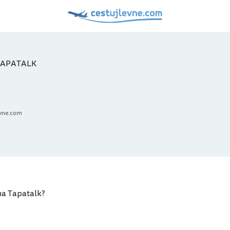
TAPATALK
evne.com
 na Tapatalk?