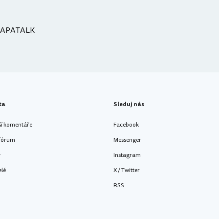
TAPATALK
ta
Sleduj nás
ší komentáře
Facebook
 fórum
Messenger
y
Instagram
elé
X / Twitter
RSS