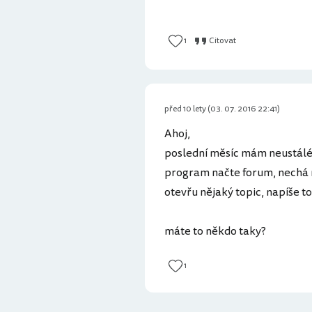
1
Citovat
před 10 lety (03. 07. 2016 22:41)
Ahoj,
poslední měsíc mám neustálé 
program načte forum, nechá m
otevřu nějaký topic, napíše to
máte to někdo taky?
1