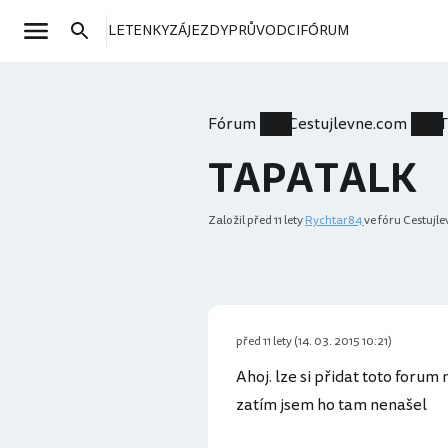
LETENKY
ZÁJEZDY
PRŮVODCI
FÓRUM
Fórum
Cestujlevne.com
TAPATALK
Založil
před 11 lety
Rychtar84
ve fóru Cestujl
před 11 lety (14. 03. 2015 10:21)
Ahoj. lze si přidat toto forum
zatím jsem ho tam nenašel