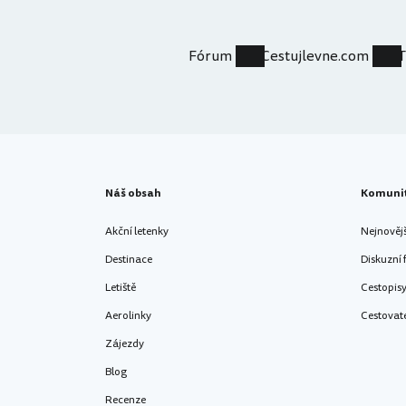
Fórum
Cestujlevne.com
Náš obsah
Komuni
Akční letenky
Nejnověj
Destinace
Diskuzní
Letiště
Cestopis
Aerolinky
Cestovat
Zájezdy
Blog
Recenze