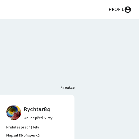
PROFIL
3 reakce
Rychtar84
Online před 6 lety
Přidal se před 13 lety
Napsal 59 příspěvků