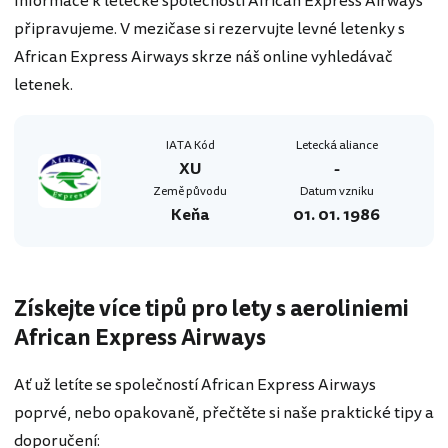
Informace k letecké společnosti African Express Airways
připravujeme. V mezičase si rezervujte levné letenky s
African Express Airways skrze náš online vyhledávač
letenek.
IATA Kód
Letecká aliance
XU
-
Země původu
Datum vzniku
Keňa
01. 01. 1986
Získejte více tipů pro lety s aeroliniemi
African Express Airways
Ať už letíte se společností African Express Airways
poprvé, nebo opakovaně, přečtěte si naše praktické tipy a
doporučení: