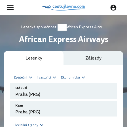
Letecká společnost
African Express Airways
African Express Airways
Letenky
Zájezdy
Zpáteční
1 cestující
Ekonomická
Odkud
Kam
Flexibilní ± 3 dny