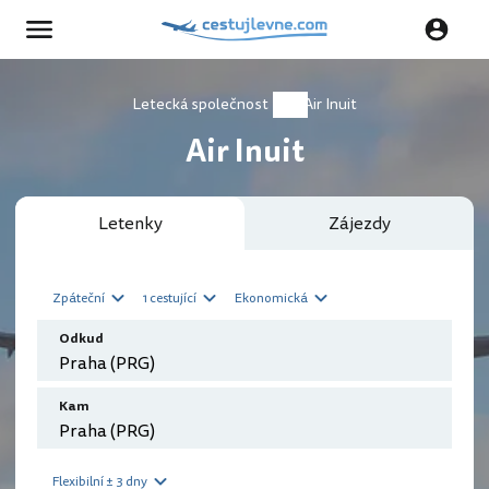
Letecká společnost
Air Inuit
Air Inuit
Letenky
Zájezdy
Zpáteční
1 cestující
Ekonomická
Odkud
Kam
Flexibilní ± 3 dny