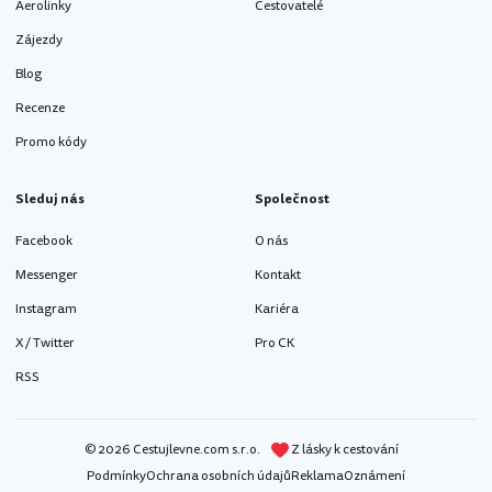
Aerolinky
Cestovatelé
Zájezdy
Blog
Recenze
Promo kódy
Sleduj nás
Společnost
Facebook
O nás
Messenger
Kontakt
Instagram
Kariéra
X / Twitter
Pro CK
RSS
© 2026 Cestujlevne.com s.r.o.
Z lásky k cestování
Podmínky
Ochrana osobních údajů
Reklama
Oznámení