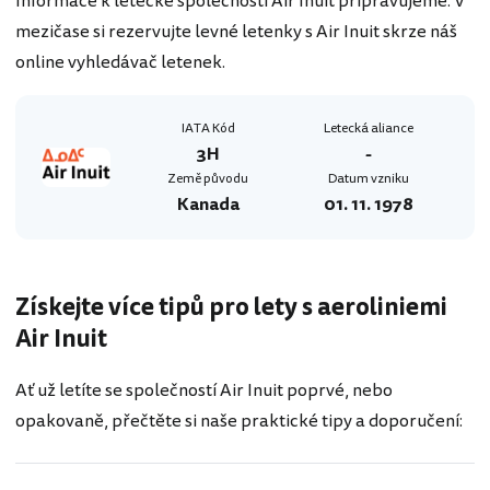
Informace k letecké společnosti Air Inuit připravujeme. V
mezičase si rezervujte levné letenky s Air Inuit skrze náš
online vyhledávač letenek.
IATA Kód
Letecká aliance
3H
-
Země původu
Datum vzniku
Kanada
01. 11. 1978
Získejte více tipů pro lety s aeroliniemi
Air Inuit
Ať už letíte se společností Air Inuit poprvé, nebo
opakovaně, přečtěte si naše praktické tipy a doporučení: