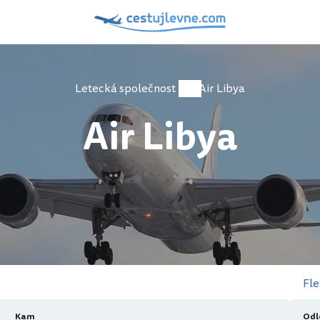
Letecká společnost
Air Libya
Air Libya
Fle
Kam
Odl