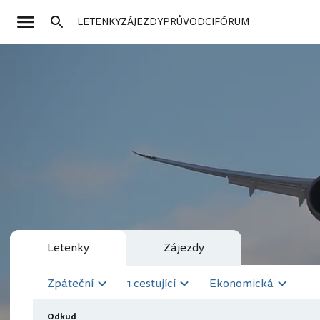
LETENKY
ZÁJEZDY
PRŮVODCI
FÓRUM
Letenky
Zájezdy
Zpáteční
1 cestující
Ekonomická
Odkud