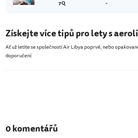
7Q
-
Získejte více tipů pro lety s aero
Ať už letíte se společností Air Libya poprvé, nebo opakovaně
doporučení:
0 komentářů