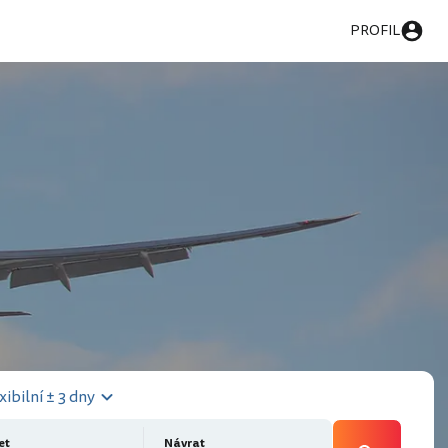
PROFIL
xibilní ± 3 dny
et
Návrat