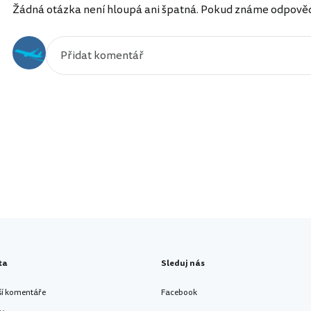
Žádná otázka není hloupá ani špatná. Pokud známe odpověď, 
ta
Sleduj nás
ší komentáře
Facebook