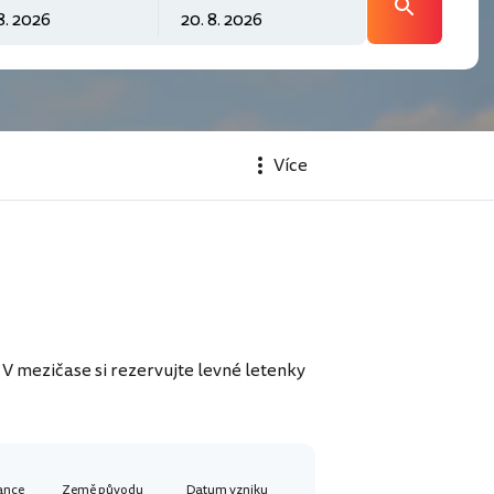
Více
V mezičase si rezervujte levné letenky
ance
Země původu
Datum vzniku