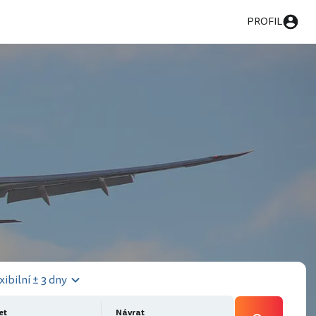
PROFIL
xibilní ± 3 dny
et
Návrat