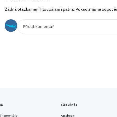
Žádná otázka není hloupá ani špatná. Pokud známe odpověď, 
ta
Sleduj nás
ší komentáře
Facebook