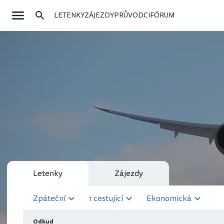
LETENKY
ZÁJEZDY
PRŮVODCI
FÓRUM
Letenky
Zájezdy
Zpáteční
1 cestující
Ekonomická
Odkud