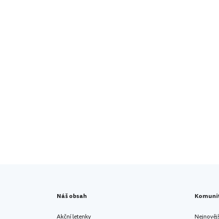
Náš obsah
Komuni
Akční letenky
Nejnověj