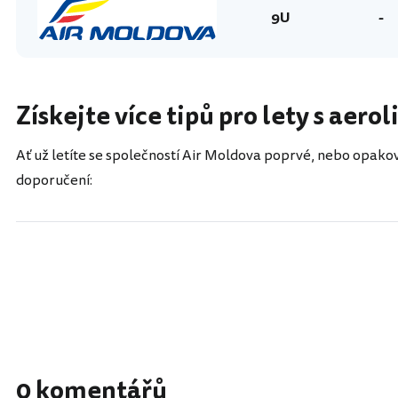
9U
-
Získejte více tipů pro lety s aer
Ať už letíte se společností Air Moldova poprvé, nebo opakov
doporučení:
0 komentářů