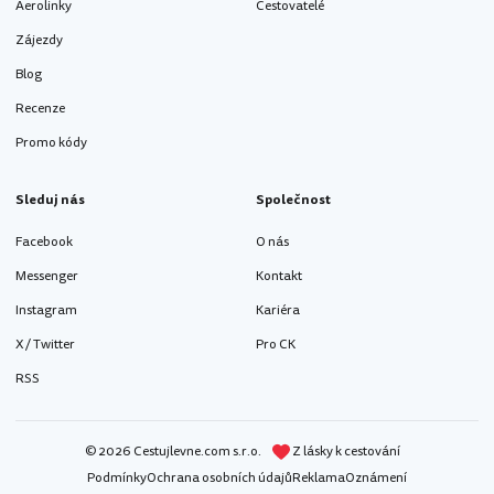
Aerolinky
Cestovatelé
Zájezdy
Blog
Recenze
Promo kódy
Sleduj nás
Společnost
Facebook
O nás
Messenger
Kontakt
Instagram
Kariéra
X / Twitter
Pro CK
RSS
© 2026 Cestujlevne.com s.r.o.
Z lásky k cestování
Podmínky
Ochrana osobních údajů
Reklama
Oznámení