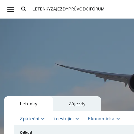
LETENKY
ZÁJEZDY
PRŮVODCI
FÓRUM
Letenky
Zájezdy
Zpáteční
1 cestující
Ekonomická
Odkud