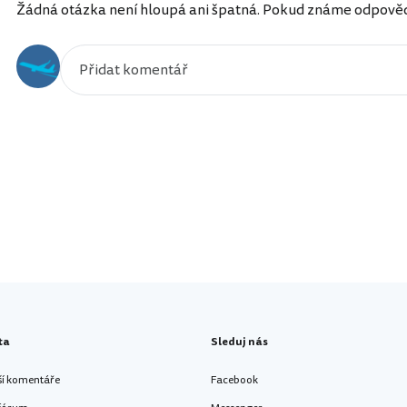
Žádná otázka není hloupá ani špatná. Pokud známe odpověď, 
ta
Sleduj nás
ší komentáře
Facebook