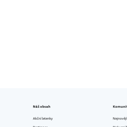
Náš obsah
Komuni
Akční letenky
Nejnověj