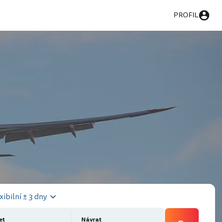
PROFIL
xibilní ± 3 dny
et
Návrat