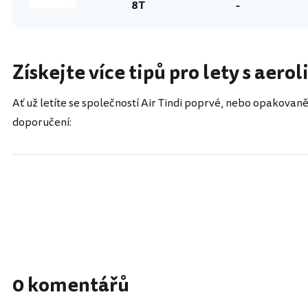
8T
-
Získejte více tipů pro lety s aero
Ať už letíte se společností Air Tindi poprvé, nebo opakovaně
doporučení:
0 komentářů