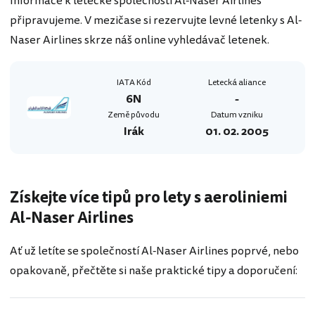
Informace k letecké společnosti Al-Naser Airlines
připravujeme. V mezičase si rezervujte levné letenky s Al-
Naser Airlines skrze náš online vyhledávač letenek.
IATA Kód
Letecká aliance
6N
-
Země původu
Datum vzniku
Irák
01. 02. 2005
Získejte více tipů pro lety s aeroliniemi
Al-Naser Airlines
Ať už letíte se společností Al-Naser Airlines poprvé, nebo
opakovaně, přečtěte si naše praktické tipy a doporučení: