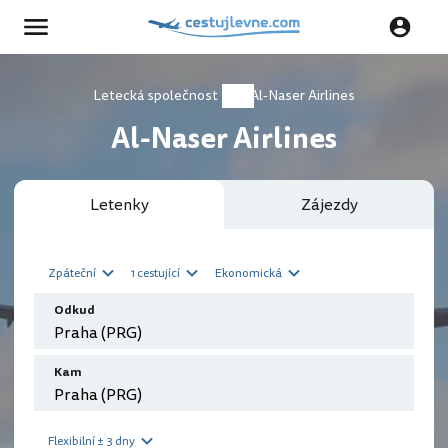
Letecká společnost
Al-Naser Airlines
Al-Naser Airlines
Letenky
Zájezdy
Zpáteční
1 cestující
Ekonomická
Odkud
Kam
Flexibilní ± 3 dny