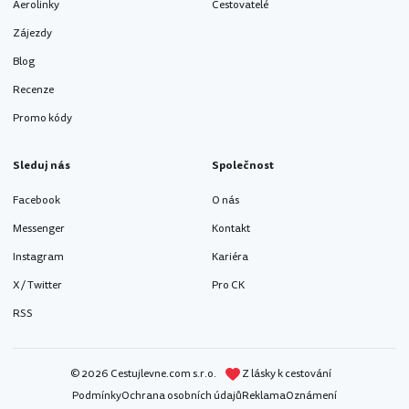
Aerolinky
Cestovatelé
Zájezdy
Blog
Recenze
Promo kódy
Sleduj nás
Společnost
Facebook
O nás
Messenger
Kontakt
Instagram
Kariéra
X / Twitter
Pro CK
RSS
© 2026 Cestujlevne.com s.r.o.
Z lásky k cestování
Podmínky
Ochrana osobních údajů
Reklama
Oznámení