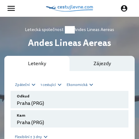
Letecká společnost
Andes Lineas Aereas
Andes Lineas Aereas
Letenky
Zájezdy
Zpáteční
1 cestující
Ekonomická
Odkud
Kam
Flexibilní ± 3 dny