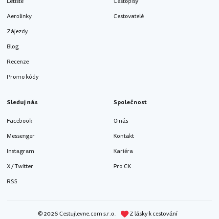
Letiště
Cestopisy
Aerolinky
Cestovatelé
Zájezdy
Blog
Recenze
Promo kódy
Sleduj nás
Společnost
Facebook
O nás
Messenger
Kontakt
Instagram
Kariéra
X / Twitter
Pro CK
RSS
© 2026 Cestujlevne.com s.r.o.
Z lásky k cestování