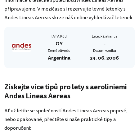
Informace k letecké společnosti Andes Lineas Aereas
připravujeme. V mezičase si rezervujte levné letenky s
Andes Lineas Aereas skrze náš online vyhledávač letenek.
IATA Kód
Letecká aliance
OY
-
Země původu
Datum vzniku
Argentina
24. 06. 2006
Získejte více tipů pro lety s aeroliniemi
Andes Lineas Aereas
Ať už letíte se společností Andes Lineas Aereas poprvé,
nebo opakovaně, přečtěte si naše praktické tipy a
doporučení: