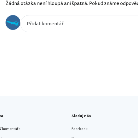
Žádná otázka není hloupá ani špatná. Pokud známe odpověď, 
ta
Sleduj nás
ší komentáře
Facebook