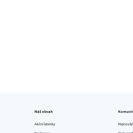
Náš obsah
Komuni
Akční letenky
Nejnověj