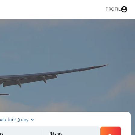
PROFIL
xibilní ± 3 dny
et
Návrat