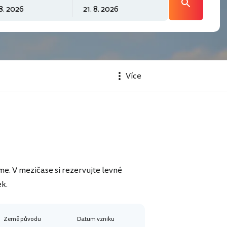
Více
me. V mezičase si rezervujte levné
ek.
Země původu
Datum vzniku