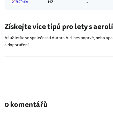
HZ
-
Získejte více tipů pro lety s aero
Ať už letíte se společností Aurora Airlines poprvé, nebo opa
a doporučení:
0 komentářů