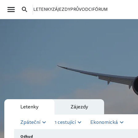
LETENKY
ZÁJEZDY
PRŮVODCI
FÓRUM
Letenky
Zájezdy
Zpáteční
1 cestující
Ekonomická
Odkud