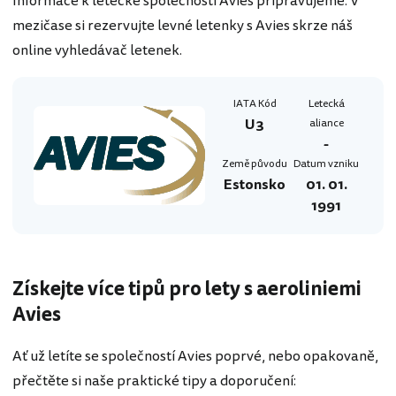
Informace k letecké společnosti Avies připravujeme. V
mezičase si rezervujte levné letenky s Avies skrze náš
online vyhledávač letenek.
IATA Kód
Letecká
U3
aliance
-
Země původu
Datum vzniku
Estonsko
01. 01.
1991
Získejte více tipů pro lety s aeroliniemi
Avies
Ať už letíte se společností Avies poprvé, nebo opakovaně,
přečtěte si naše praktické tipy a doporučení: