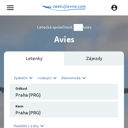
Letecká společnost
Avies
Avies
Letenky
Zájezdy
Zpáteční
1 cestující
Ekonomická
Odkud
Kam
Flexibilní ± 3 dny