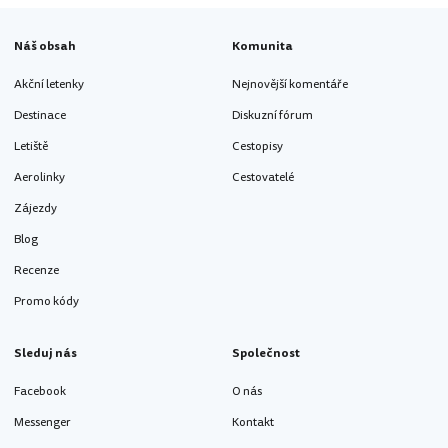
Náš obsah
Komunita
Akční letenky
Nejnovější komentáře
Destinace
Diskuzní fórum
Letiště
Cestopisy
Aerolinky
Cestovatelé
Zájezdy
Blog
Recenze
Promo kódy
Sleduj nás
Společnost
Facebook
O nás
Messenger
Kontakt