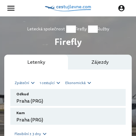
Letecká společnost
Firefly
Služby
Firefly
Letenky
Zájezdy
Zpáteční
1 cestující
Ekonomická
Odkud
Kam
Flexibilní ± 3 dny