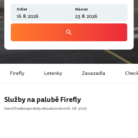
Odlet
Návrat
Firefly
Letenky
Zavazadla
Check
Služby na palubě Firefly
David Eiselt
naposledy aktualizováno
06. 08. 2025