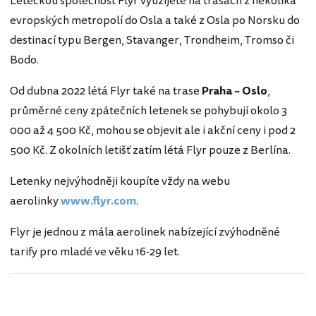
Leteckou společnost Flyr využijete na trasách z několika
evropských metropolí do Osla a také z Osla po Norsku do
destinací typu Bergen, Stavanger, Trondheim, Tromso či
Bodo.
Od dubna 2022 létá Flyr také na trase
Praha – Oslo
,
průměrné ceny zpátečních letenek se pohybují okolo 3
000 až 4 500 Kč, mohou se objevit ale i akční ceny i pod 2
500 Kč. Z okolních letišť zatím létá Flyr pouze z Berlína.
Letenky nejvýhodněji koupíte vždy na webu
aerolinky
www.flyr.com
.
Flyr je jednou z mála aerolinek nabízející zvýhodněné
tarify pro mladé ve věku 16-29 let.