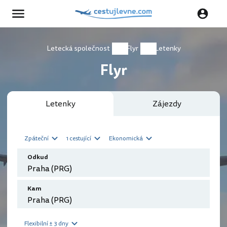
Letecká společnost
Flyr
Letenky
Flyr
Letenky
Zájezdy
Zpáteční
1 cestující
Ekonomická
Odkud
Kam
Flexibilní ± 3 dny